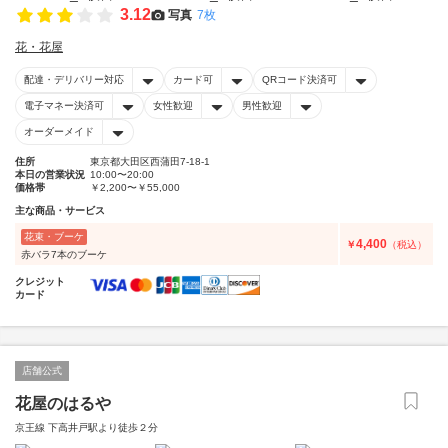
3.12
写真
7枚
花・花屋
配達・デリバリー対応
カード可
QRコード決済可
電子マネー決済可
女性歓迎
男性歓迎
オーダーメイド
住所
東京都大田区西蒲田7-18-1
本日の営業状況
10:00〜20:00
価格帯
￥2,200〜￥55,000
主な商品・サービス
花束・ブーケ
4,400
￥
（税込）
赤バラ7本のブーケ
クレジット
カード
店舗公式
花屋のはるや
京王線 下高井戸駅より徒歩２分