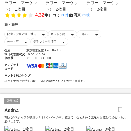
4.32
口コミ
36件
写真
29枚
花・花屋
配達・デリバリー対応
ネット予約
日祝OK
カード可
電子マネー決済可
住所
東京都港区芝３−１５−１４
本日の営業状況
10:00〜18:30
価格帯
￥1,500〜￥60,000
クレジット
カード
ネット予約カレンダー
ネット予約で最大10,000円分のAmazonギフトカードが当たる！
店舗公式
Astina
Z世代のスタッフが勢揃い！トレンドへの高い感度で、心ときめく素敵なお花との出会いをお
届けします。