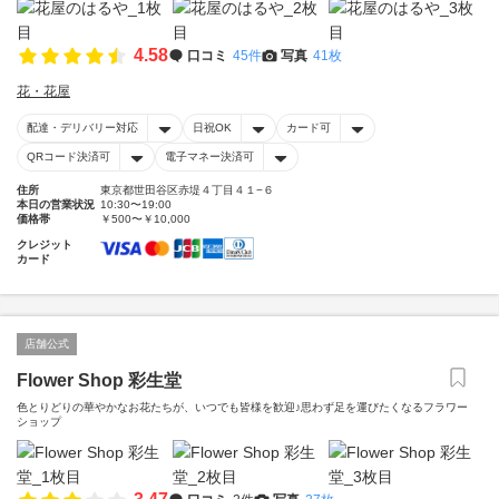
4.58
口コミ
45件
写真
41枚
花・花屋
配達・デリバリー対応
日祝OK
カード可
QRコード決済可
電子マネー決済可
住所
東京都世田谷区赤堤４丁目４１−６
本日の営業状況
10:30〜19:00
価格帯
￥500〜￥10,000
クレジット
カード
店舗公式
Flower Shop 彩生堂
色とりどりの華やかなお花たちが、いつでも皆様を歓迎♪思わず足を運びたくなるフラワー
ショップ