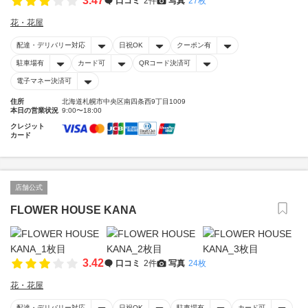
3.47
口コミ
2件
写真
27枚
花・花屋
配達・デリバリー対応
日祝OK
クーポン有
駐車場有
カード可
QRコード決済可
電子マネー決済可
住所
北海道札幌市中央区南四条西9丁目1009
本日の営業状況
9:00〜18:00
クレジット
カード
店舗公式
FLOWER HOUSE KANA
3.42
口コミ
2件
写真
24枚
花・花屋
配達・デリバリー対応
日祝OK
駐車場有
カード可