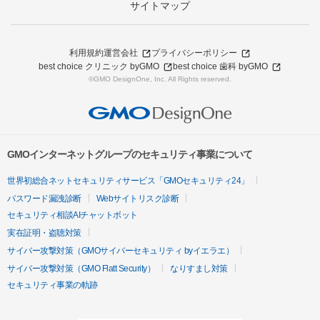
サイトマップ
利用規約
運営会社
プライバシーポリシー
best choice クリニック byGMO
best choice 歯科 byGMO
©GMO DesignOne, Inc. All Rights reserved.
GMOインターネットグループのセキュリティ事業について
世界初総合ネットセキュリティサービス「GMOセキュリティ24」
パスワード漏洩診断
Webサイトリスク診断
セキュリティ相談AIチャットボット
実在証明・盗聴対策
サイバー攻撃対策（GMOサイバーセキュリティ byイエラエ）
サイバー攻撃対策（GMO Flatt Security）
なりすまし対策
セキュリティ事業の軌跡