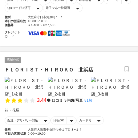
QRコード決済可
電子マネー決済可
住所
大阪府守口市河原町１−１
本日の営業状況
10:00〜19:00
価格帯
￥4,400〜￥27,500
クレジット
カード
店舗公式
ＦＬＯＲＩＳＴ・ＨＩＲＯＫＯ 北浜店
3.44
口コミ
3件
写真
81枚
花・花屋
配達・デリバリー対応
日祝OK
カード可
住所
大阪府大阪市中央区今橋１丁目８−１４
本日の営業状況
9:00〜19:00