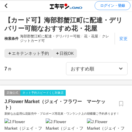
ログイン・登録
【カード可】海部郡蟹江町に配達・デリ
バリー可能なおすすめ花・花屋
海部郡蟹江町に配達・デリバリー可能
花・花屋
クレ
変更
検索条件
ジットカード可
エキテンネット予約
日祝OK
7
件
店舗公式
ネット予約スピードくじ対象店
J.Flower Market（ジェイ・フラワー マーケッ
ト）
新鮮なお盆用仏花販売中・プロポーズ用花束・ワンランク上の胡蝶蘭ご予約承ります！