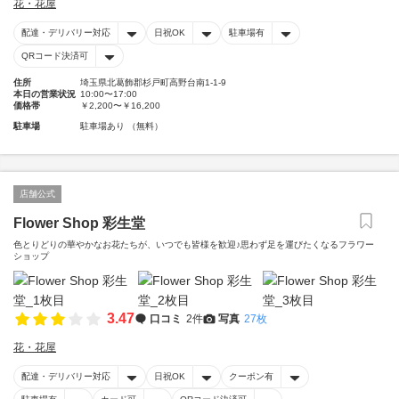
花・花屋
配達・デリバリー対応
日祝OK
駐車場有
QRコード決済可
住所
埼玉県北葛飾郡杉戸町高野台南1-1-9
本日の営業状況
10:00〜17:00
価格帯
￥2,200〜￥16,200
駐車場
駐車場あり （無料）
店舗公式
Flower Shop 彩生堂
色とりどりの華やかなお花たちが、いつでも皆様を歓迎♪思わず足を運びたくなるフラワー
ショップ
3.47
口コミ
2件
写真
27枚
花・花屋
配達・デリバリー対応
日祝OK
クーポン有