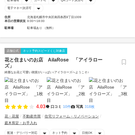
駐車場有
カード可
QRコード決済可
電子マネー決済可
住所
北海道札幌市中央区南四条西9丁目1009
本日の営業状況
9:00〜18:00
駐車場
駐車場あり （無料）
店舗公式
ネット予約スピードくじ対象店
花と住まいのお店 AilaRose 「アイラロー
ズ」
綺麗なお花と可愛い雑貨がいっぱい♪アイラローズへようこそ♪
4.03
口コミ
10件
写真
318枚
花・花屋
不動産売買
住宅リフォーム・リノベーション
庭木剪定・お手入れ
配達・デリバリー対応
ネット予約
日祝OK