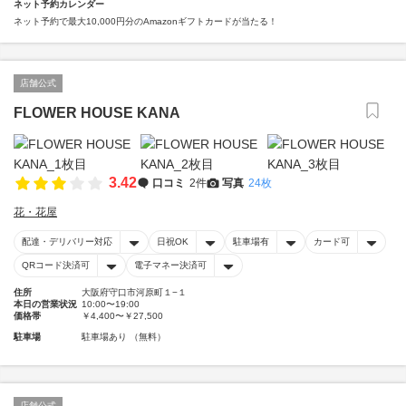
ネット予約カレンダー
ネット予約で最大10,000円分のAmazonギフトカードが当たる！
店舗公式
FLOWER HOUSE KANA
3.42
口コミ
2件
写真
24枚
花・花屋
配達・デリバリー対応
日祝OK
駐車場有
カード可
QRコード決済可
電子マネー決済可
住所
大阪府守口市河原町１−１
本日の営業状況
10:00〜19:00
価格帯
￥4,400〜￥27,500
駐車場
駐車場あり （無料）
店舗公式