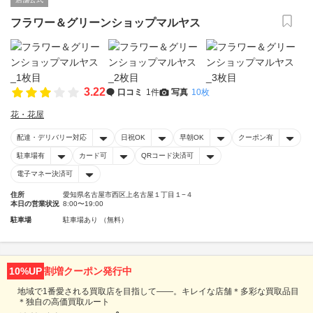
フラワー＆グリーンショップマルヤス
3.22
口コミ
1件
写真
10枚
花・花屋
配達・デリバリー対応
日祝OK
早朝OK
クーポン有
駐車場有
カード可
QRコード決済可
電子マネー決済可
住所
愛知県名古屋市西区上名古屋１丁目１−４
本日の営業状況
8:00〜19:00
駐車場
駐車場あり （無料）
10%UP
割増クーポン発行中
地域で1番愛される買取店を目指して――。キレイな店舗＊多彩な買取品目
＊独自の高価買取ルート