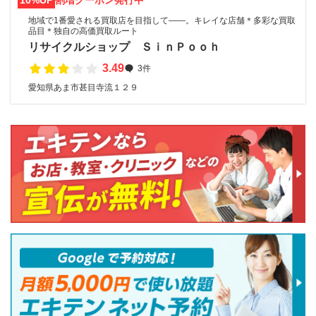
10%UP
割増クーポン発行中
地域で1番愛される買取店を目指して――。キレイな店舗＊多彩な買取
品目＊独自の高価買取ルート
リサイクルショップ ＳｉｎＰｏｏｈ
3.49
3件
愛知県あま市甚目寺流１２９