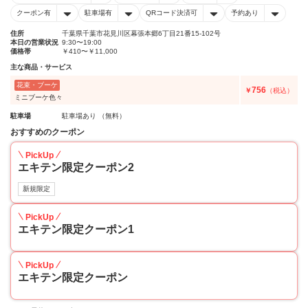
クーポン有
駐車場有
QRコード決済可
予約あり
住所
千葉県千葉市花見川区幕張本郷6丁目21番15-102号
本日の営業状況
9:30〜19:00
価格帯
￥410〜￥11,000
主な商品・サービス
花束・ブーケ
756
￥
（税込）
ミニブーケ色々
駐車場
駐車場あり （無料）
おすすめのクーポン
PickUp
エキテン限定クーポン2
新規限定
PickUp
エキテン限定クーポン1
PickUp
エキテン限定クーポン