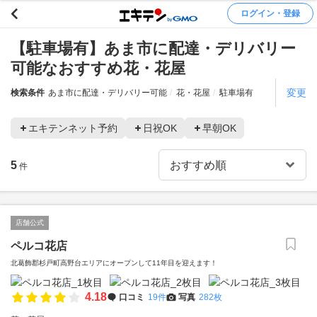
ログイン・登録
【駐車場有】あま市に配達・デリバリー
可能なおすすめ花・花屋
変更
検索条件
あま市に配達・デリバリー可能
花・花屋
駐車場有
エキテンネット予約
日祝OK
早朝OK
5
件
店舗公式
ペルコ花店
北葛飾郡杉戸町高野台エリアにオープンして11年目を迎えます！
4.18
口コミ
19件
写真
282枚