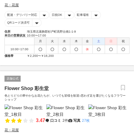
花・花屋
配達・デリバリー対応
日祝OK
駐車場有
QRコード決済可
住所
埼玉県北葛飾郡杉戸町高野台南1-1-9
本日の営業状況
10:00〜17:00
月
火
水
木
金
土
日
祝
10:00~17:00
休
価格帯
￥2,200〜￥16,200
店舗公式
Flower Shop 彩生堂
色とりどりの華やかなお花たちが、いつでも皆様を歓迎♪思わず足を運びたくなるフラワー
ショップ
3.47
口コミ
2件
写真
27枚
花・花屋