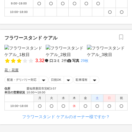
9:00~19:00
10:00~18:00
フラワースタンド ケアル
3.32
口コミ
2件
写真
29枚
花・花屋
配達・デリバリー対応
日祝OK
駐車場有
住所
愛知県豊田市宮町3-57
本日の営業状況
10:00〜18:00
月
火
水
木
金
土
日
祝
10:00~18:00
休
フラワースタンド ケアルのオーナー様ですか？