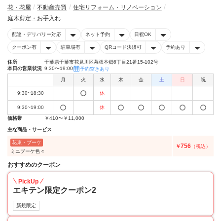
花・花屋
不動産売買
住宅リフォーム・リノベーション
庭木剪定・お手入れ
配達・デリバリー対応
ネット予約
日祝OK
クーポン有
駐車場有
QRコード決済可
予約あり
住所
千葉県千葉市花見川区幕張本郷6丁目21番15-102号
本日の営業状況
9:30〜19:00
予約空きあり
月
火
水
木
金
土
日
祝
9:30~18:30
休
9:30~19:00
休
価格帯
￥410〜￥11,000
主な商品・サービス
花束・ブーケ
756
￥
（税込）
ミニブーケ色々
おすすめのクーポン
PickUp
エキテン限定クーポン2
新規限定