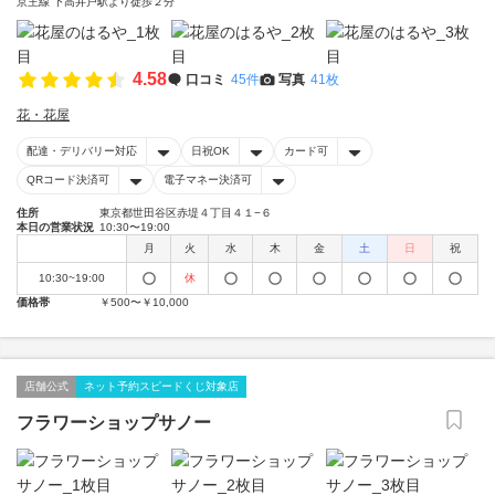
京王線 下高井戸駅より徒歩２分
4.58
口コミ
45件
写真
41枚
花・花屋
配達・デリバリー対応
日祝OK
カード可
QRコード決済可
電子マネー決済可
住所
東京都世田谷区赤堤４丁目４１−６
本日の営業状況
10:30〜19:00
月
火
水
木
金
土
日
祝
10:30~19:00
休
価格帯
￥500〜￥10,000
店舗公式
ネット予約スピードくじ対象店
フラワーショップサノー