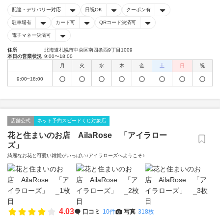
配達・デリバリー対応
日祝OK
クーポン有
駐車場有
カード可
QRコード決済可
電子マネー決済可
住所
北海道札幌市中央区南四条西9丁目1009
本日の営業状況
9:00〜18:00
月
火
水
木
金
土
日
祝
9:00~18:00
店舗公式
ネット予約スピードくじ対象店
花と住まいのお店 AilaRose 「アイラロー
ズ」
綺麗なお花と可愛い雑貨がいっぱい♪アイラローズへようこそ♪
4.03
口コミ
10件
写真
318枚