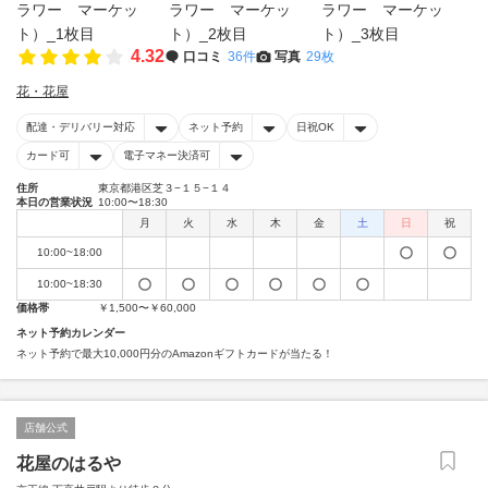
4.32
口コミ
36件
写真
29枚
花・花屋
配達・デリバリー対応
ネット予約
日祝OK
カード可
電子マネー決済可
住所
東京都港区芝３−１５−１４
本日の営業状況
10:00〜18:30
月
火
水
木
金
土
日
祝
10:00~18:00
10:00~18:30
価格帯
￥1,500〜￥60,000
ネット予約カレンダー
ネット予約で最大10,000円分のAmazonギフトカードが当たる！
店舗公式
花屋のはるや