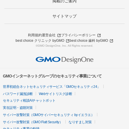
掲載のご案内
サイトマップ
利用規約
運営会社
プライバシーポリシー
best choice クリニック byGMO
best choice 歯科 byGMO
©GMO DesignOne, Inc. All Rights reserved.
GMOインターネットグループのセキュリティ事業について
世界初総合ネットセキュリティサービス「GMOセキュリティ24」
パスワード漏洩診断
Webサイトリスク診断
セキュリティ相談AIチャットボット
実在証明・盗聴対策
サイバー攻撃対策（GMOサイバーセキュリティ byイエラエ）
サイバー攻撃対策（GMO Flatt Security）
なりすまし対策
セキュリティ事業の軌跡