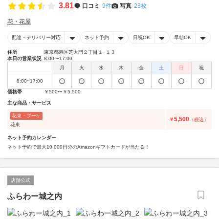
3.81
口コミ
9件
写真
23枚
花・花屋
配達・デリバリー対応
ネット予約
日祝OK
早朝OK
住所
東京都港区芝大門２丁目１−１３
本日の営業状況
8:00〜17:00
月
火
水
木
金
土
日
祝
8:00~17:00
価格帯
￥500〜￥5,500
主な商品・サービス
花束・ブーケ
5,500
￥
（税込）
花束
ネット予約カレンダー
ネット予約で最大10,000円分のAmazonギフトカードが当たる！
店舗公式
ふらわー城之内