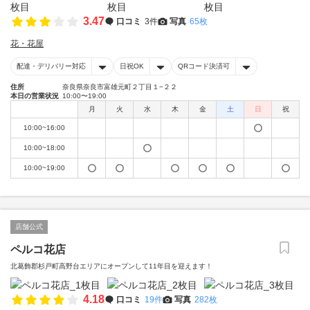
3.47
口コミ
3件
写真
65枚
花・花屋
配達・デリバリー対応
日祝OK
QRコード決済可
住所
奈良県奈良市富雄元町２丁目１−２２
本日の営業状況
10:00〜19:00
月
火
水
木
金
土
日
祝
10:00~16:00
10:00~18:00
10:00~19:00
店舗公式
ペルコ花店
北葛飾郡杉戸町高野台エリアにオープンして11年目を迎えます！
4.18
口コミ
19件
写真
282枚