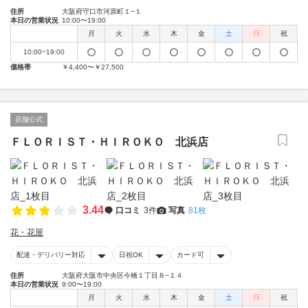
住所
大阪府守口市河原町１−１
本日の営業状況
10:00〜19:00
月
火
水
木
金
土
日
祝
10:00~19:00
価格帯
￥4,400〜￥27,500
店舗公式
ＦＬＯＲＩＳＴ・ＨＩＲＯＫＯ 北浜店
3.44
口コミ
3件
写真
81枚
花・花屋
配達・デリバリー対応
日祝OK
カード可
住所
大阪府大阪市中央区今橋１丁目８−１４
本日の営業状況
9:00〜19:00
月
火
水
木
金
土
日
祝