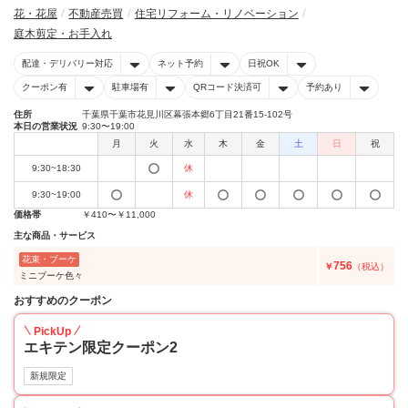
花・花屋
不動産売買
住宅リフォーム・リノベーション
庭木剪定・お手入れ
配達・デリバリー対応
ネット予約
日祝OK
クーポン有
駐車場有
QRコード決済可
予約あり
住所
千葉県千葉市花見川区幕張本郷6丁目21番15-102号
本日の営業状況
9:30〜19:00
月
火
水
木
金
土
日
祝
9:30~18:30
休
9:30~19:00
休
価格帯
￥410〜￥11,000
主な商品・サービス
花束・ブーケ
756
￥
（税込）
ミニブーケ色々
おすすめのクーポン
PickUp
エキテン限定クーポン2
新規限定