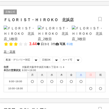
店舗公式
ＦＬＯＲＩＳＴ・ＨＩＲＯＫＯ 北浜店
3.44
口コミ
3件
写真
81枚
花・花屋
配達・デリバリー対応
日祝OK
カード可
住所
大阪府大阪市中央区今橋１丁目８−１４
本日の営業状況
9:00〜19:00
月
火
水
木
金
土
日
祝
9:00~19:00
10:00~18:00