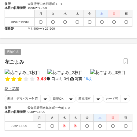
住所
大阪府守口市河原町１−１
本日の営業状況
10:00〜19:00
月
火
水
木
金
土
日
祝
10:00~19:00
価格帯
￥4,400〜￥27,500
店舗公式
花ごよみ
3.43
口コミ
3件
写真
18枚
花・花屋
配達・デリバリー対応
日祝OK
駐車場有
カード可
住所
愛知県豊田市亀首町一色前１０
本日の営業状況
9:30〜18:00
月
火
水
木
金
土
日
祝
9:30~18:00
休
休