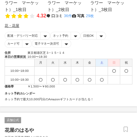
4.32
口コミ
36件
写真
29枚
花・花屋
配達・デリバリー対応
ネット予約
日祝OK
カード可
電子マネー決済可
住所
東京都港区芝３−１５−１４
本日の営業状況
10:00〜18:30
月
火
水
木
金
土
日
祝
10:00~18:00
10:00~18:30
価格帯
￥1,500〜￥60,000
ネット予約カレンダー
ネット予約で最大10,000円分のAmazonギフトカードが当たる！
店舗公式
花屋のはるや