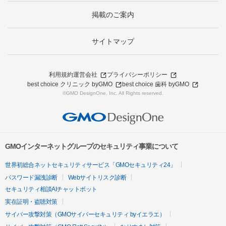
掲載のご案内
サイトマップ
利用規約
運営会社
プライバシーポリシー
best choice クリニック byGMO
best choice 歯科 byGMO
©GMO DesignOne, Inc. All Rights reserved.
GMOインターネットグループのセキュリティ事業について
世界初総合ネットセキュリティサービス「GMOセキュリティ24」
パスワード漏洩診断
Webサイトリスク診断
セキュリティ相談AIチャットボット
実在証明・盗聴対策
サイバー攻撃対策（GMOサイバーセキュリティ byイエラエ）