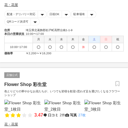
花・花屋
配達・デリバリー対応
日祝OK
駐車場有
QRコード決済可
住所
埼玉県北葛飾郡杉戸町高野台南1-1-9
本日の営業状況
10:00〜17:00
月
火
水
木
金
土
日
祝
10:00~17:00
休
価格帯
￥2,200〜￥16,200
店舗公式
Flower Shop 彩生堂
色とりどりの華やかなお花たちが、いつでも皆様を歓迎♪思わず足を運びたくなるフラワー
ショップ
3.47
口コミ
2件
写真
27枚
花・花屋