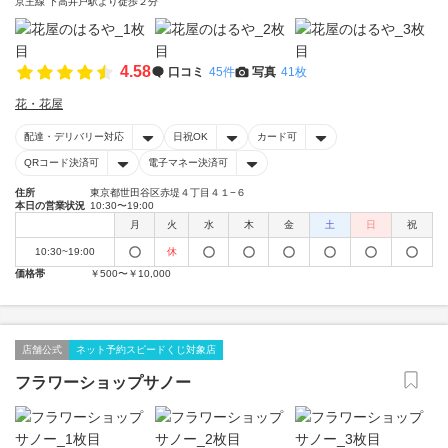
京王線 下高井戸駅より徒歩２分
4.58
口コミ
45件
写真
41枚
花・花屋
配達・デリバリー対応
日祝OK
カード可
QRコード決済可
電子マネー決済可
住所
東京都世田谷区赤堤４丁目４１−６
本日の営業状況
10:30〜19:00
月
火
水
木
金
土
日
祝
10:30~19:00
休
価格帯
￥500〜￥10,000
店舗公式
ネット予約スピードくじ対象店
フラワーショップサノー