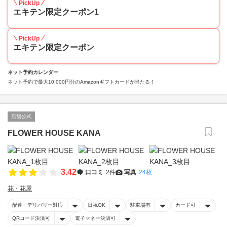
PickUp
エキテン限定クーポン1
PickUp
エキテン限定クーポン
ネット予約カレンダー
ネット予約で最大10,000円分のAmazonギフトカードが当たる！
店舗公式
FLOWER HOUSE KANA
3.42
口コミ
2件
写真
24枚
花・花屋
配達・デリバリー対応
日祝OK
駐車場有
カード可
QRコード決済可
電子マネー決済可