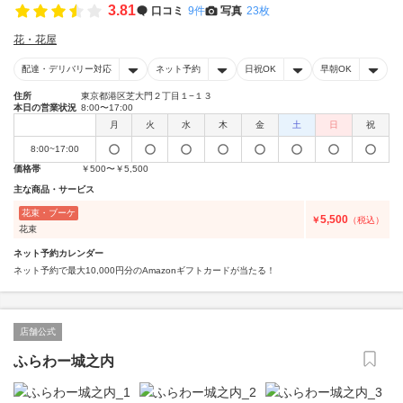
3.81
口コミ
9件
写真
23枚
花・花屋
配達・デリバリー対応
ネット予約
日祝OK
早朝OK
住所
東京都港区芝大門２丁目１−１３
本日の営業状況
8:00〜17:00
月
火
水
木
金
土
日
祝
8:00~17:00
価格帯
￥500〜￥5,500
主な商品・サービス
花束・ブーケ
5,500
￥
（税込）
花束
ネット予約カレンダー
ネット予約で最大10,000円分のAmazonギフトカードが当たる！
店舗公式
ふらわー城之内