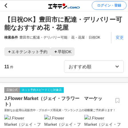
ログイン・登録
【日祝OK】豊田市に配達・デリバリー可
能なおすすめ花・花屋
変更
検索条件
豊田市に配達・デリバリー可能
花・花屋
日祝OK
エキテンネット予約
早朝OK
11
件
店舗公式
ネット予約スピードくじ対象店
J.Flower Market（ジェイ・フラワー マーケッ
ト）
新鮮なお盆用仏花販売中・プロポーズ用花束・ワンランク上の胡蝶蘭ご予約承ります！