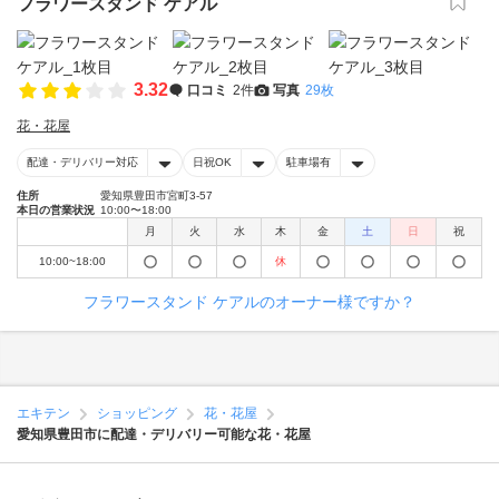
フラワースタンド ケアル
3.32
口コミ
2件
写真
29枚
花・花屋
配達・デリバリー対応
日祝OK
駐車場有
住所
愛知県豊田市宮町3-57
本日の営業状況
10:00〜18:00
月
火
水
木
金
土
日
祝
10:00~18:00
休
フラワースタンド ケアルのオーナー様ですか？
エキテン
ショッピング
花・花屋
愛知県豊田市に配達・デリバリー可能な花・花屋