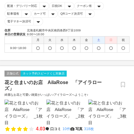
配達・デリバリー対応
日祝OK
クーポン有
駐車場有
カード可
QRコード決済可
電子マネー決済可
住所
北海道札幌市中央区南四条西9丁目1009
本日の営業状況
9:00〜18:00
月
火
水
木
金
土
日
祝
9:00~18:00
店舗公式
ネット予約スピードくじ対象店
花と住まいのお店 AilaRose 「アイラロー
ズ」
綺麗なお花と可愛い雑貨がいっぱい♪アイラローズへようこそ♪
4.03
口コミ
10件
写真
318枚