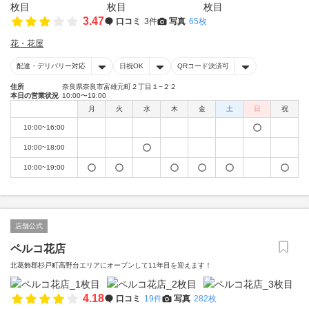
3.47
口コミ
3件
写真
65枚
花・花屋
配達・デリバリー対応
日祝OK
QRコード決済可
住所
奈良県奈良市富雄元町２丁目１−２２
本日の営業状況
10:00〜19:00
月
火
水
木
金
土
日
祝
10:00~16:00
10:00~18:00
10:00~19:00
店舗公式
ペルコ花店
北葛飾郡杉戸町高野台エリアにオープンして11年目を迎えます！
4.18
口コミ
19件
写真
282枚