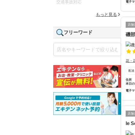
交通事故対応
電子マ
もっと見る
店舗
フリーワード
磯
花・
配達
住所
本日の
電子マ
店舗
le 