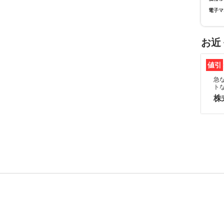
電子マ
お近
値引
急
ト
株