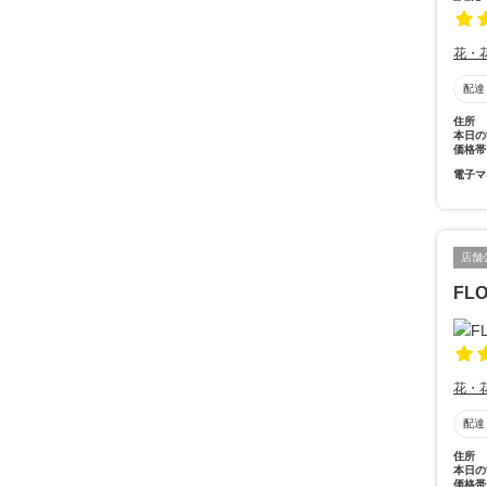
花・
配達
住所
本日の
価格帯
電子マ
店舗
FL
花・
配達
住所
本日の
価格帯