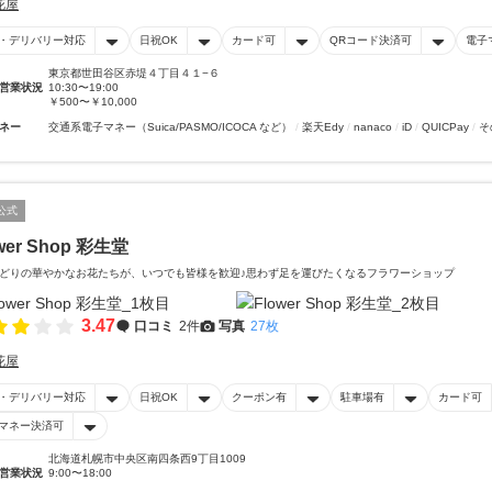
花屋
・デリバリー対応
日祝OK
カード可
QRコード決済可
電子
東京都世田谷区赤堤４丁目４１−６
営業状況
10:30〜19:00
￥500〜￥10,000
ネー
交通系電子マネー（Suica/PASMO/ICOCA など）
楽天Edy
nanaco
iD
QUICPay
そ
公式
wer Shop 彩生堂
どりの華やかなお花たちが、いつでも皆様を歓迎♪思わず足を運びたくなるフラワーショップ
3.47
口コミ
2件
写真
27枚
花屋
・デリバリー対応
日祝OK
クーポン有
駐車場有
カード可
マネー決済可
北海道札幌市中央区南四条西9丁目1009
営業状況
9:00〜18:00