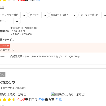
花屋
・デリバリー対応
カード可
QRコード決済可
電子マネー決済可
ダーメイド
東京都大田区西蒲田7-18-1
営業状況
10:00〜20:00
￥2,200〜￥55,000
品・サービス
・ブーケ
ラ7本のブーケ
ネー
交通系電子マネー（Suica/PASMO/ICOCA など）
iD
QUICPay
公式
屋のはるや
 下高井戸駅より徒歩２分
4.58
口コミ
45件
写真
41枚