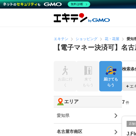
無料診断
エキテン
ショッピング
花・花屋
愛知
【電子マネー決済可】名古
検索条
お店に行
来て
届けても
く
もらう
らう
エ
エリア
7
件
愛知県
店舗
名古屋市南区
J.