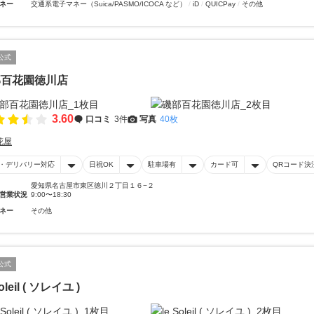
ネー
交通系電子マネー（Suica/PASMO/ICOCA など）
iD
QUICPay
その他
公式
部百花園徳川店
3.60
口コミ
3件
写真
40枚
花屋
・デリバリー対応
日祝OK
駐車場有
カード可
QRコード決
愛知県名古屋市東区徳川２丁目１６−２
営業状況
9:00〜18:30
ネー
その他
公式
Soleil ( ソレイユ )