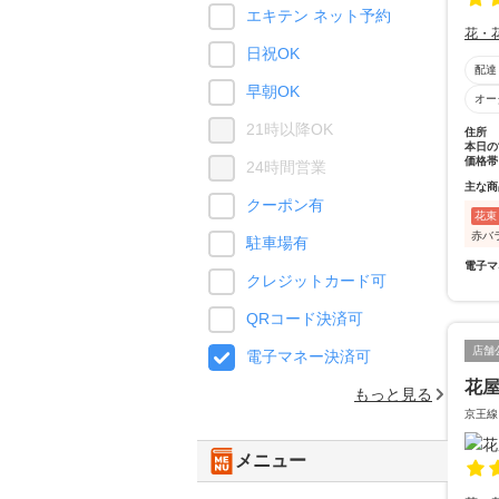
エキテン ネット予約
花・
日祝OK
配達
早朝OK
オー
21時以降OK
住所
本日の
価格帯
24時間営業
主な商
クーポン有
花束
赤バ
駐車場有
電子マ
クレジットカード可
QRコード決済可
店舗
電子マネー決済可
花
もっと見る
京王線
メニュー