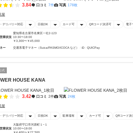
3.84
口コミ
7件
写真
178枚
花屋
・デリバリー対応
日祝OK
カード可
QRコード決済可
電子
愛知県名古屋市名東区一社2-123
営業状況
10:30〜18:00
￥3,300〜￥45,000
ネー
交通系電子マネー（Suica/PASMO/ICOCA など）
iD
QUICPay
公式
OWER HOUSE KANA
3.42
口コミ
2件
写真
24枚
花屋
・デリバリー対応
日祝OK
駐車場有
カード可
QRコード決
大阪府守口市河原町１−１
営業状況
10:00〜19:00
￥4,400〜￥27,500