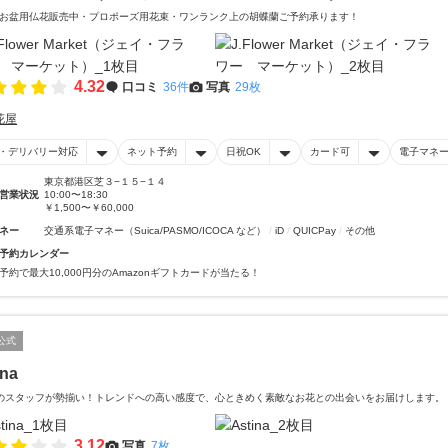
お盆用仏花販売中・プロポーズ用花束・ワンランク上の胡蝶蘭ご予約承ります！
4.32
口コミ
36件
写真
29枚
花屋
・デリバリー対応
ネット予約
日祝OK
カード可
電子マネ
東京都港区芝３−１５−１４
営業状況
10:00〜18:30
￥1,500〜￥60,000
ネー
交通系電子マネー（Suica/PASMO/ICOCA など）
iD
QUICPay
その他
予約カレンダー
予約で最大10,000円分のAmazonギフトカードが当たる！
公式
ina
のスタッフが勢揃い！トレンドへの高い感度で、心ときめく素敵なお花との出会いをお届けします。
3.12
写真
7枚