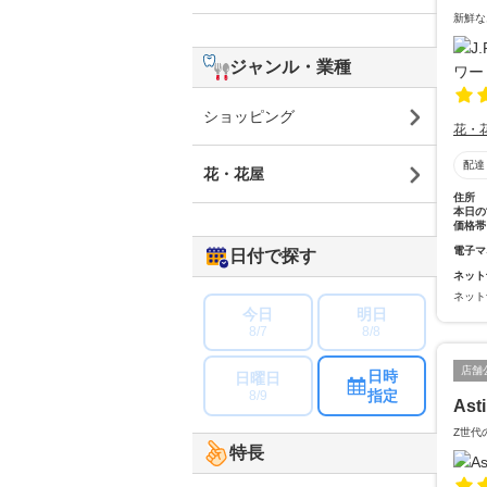
新鮮な
ジャンル・業種
ショッピング
花・
配達
花・花屋
住所
本日の
価格帯
電子マ
日付で探す
ネット
ネット
今日
明日
8/7
8/8
店舗
日時
日曜日
指定
8/9
Ast
Z世代
特長