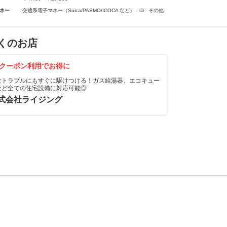
ネー
交通系電子マネー（Suica/PASMO/ICOCA など）
iD
その他
くのお店
クーポン利用でお得に
なトラブルにもすぐに駆けつける！ガス給湯器、エコキュー
など全ての住宅設備に対応可能◎
式会社ライジング