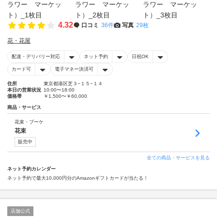
4.32
口コミ
36件
写真
29枚
花・花屋
配達・デリバリー対応
ネット予約
日祝OK
カード可
電子マネー決済可
住所
東京都港区芝３−１５−１４
本日の営業状況
10:00〜18:00
価格帯
￥1,500〜￥60,000
商品・サービス
花束・ブーケ
花束
販売中
全ての商品・サービスを見る
ネット予約カレンダー
ネット予約で最大10,000円分のAmazonギフトカードが当たる！
店舗公式