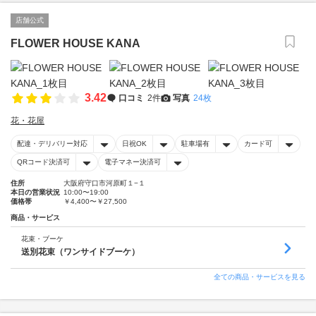
店舗公式
FLOWER HOUSE KANA
3.42
口コミ
2件
写真
24枚
花・花屋
配達・デリバリー対応
日祝OK
駐車場有
カード可
QRコード決済可
電子マネー決済可
住所
大阪府守口市河原町１−１
本日の営業状況
10:00〜19:00
価格帯
￥4,400〜￥27,500
商品・サービス
花束・ブーケ
送別花束（ワンサイドブーケ）
全ての商品・サービスを見る