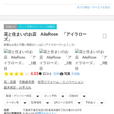
全ての商品・サービスを見る
店舗公式
ネット予約スピードくじ対象店
花と住まいのお店 AilaRose 「アイラロー
ズ」
綺麗なお花と可愛い雑貨がいっぱい♪アイラローズへようこそ♪
4.03
口コミ
10件
写真
318枚
花・花屋
不動産売買
住宅リフォーム・リノベーション
庭木剪定・お手入れ
配達・デリバリー対応
ネット予約
日祝OK
クーポン有
駐車場有
QRコード決済可
予約あり
住所
千葉県千葉市花見川区幕張本郷6丁目21番15-102号
本日の営業状況
9:30〜19:00
予約空きあり