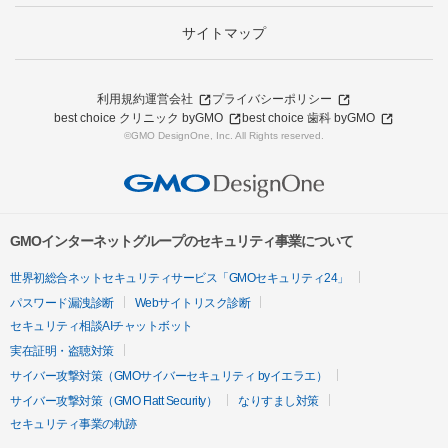
サイトマップ
利用規約
運営会社
プライバシーポリシー
best choice クリニック byGMO
best choice 歯科 byGMO
©GMO DesignOne, Inc. All Rights reserved.
GMOインターネットグループのセキュリティ事業について
世界初総合ネットセキュリティサービス「GMOセキュリティ24」
パスワード漏洩診断
Webサイトリスク診断
セキュリティ相談AIチャットボット
実在証明・盗聴対策
サイバー攻撃対策（GMOサイバーセキュリティ byイエラエ）
サイバー攻撃対策（GMO Flatt Security）
なりすまし対策
セキュリティ事業の軌跡