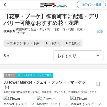
ログイン・登録
【花束・ブーケ】御前崎市に配達・デリ
バリー可能なおすすめ花・花屋
御前崎市に配達・デリバリー可能
花・花屋
花束・
変更
検索条件
ブーケ
エキテンネット予約
日祝OK
早朝OK
8
件
店舗公式
ネット予約スピードくじ対象店
J.Flower Market（ジェイ・フラワー マーケッ
ト）
新鮮なお盆用仏花販売中・プロポーズ用花束・ワンランク上の胡蝶蘭ご予約承ります！