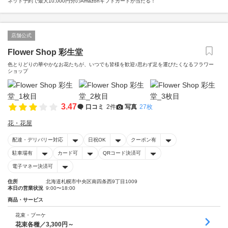
ネット予約で最大10,000円分のAmazonギフトカードが当たる！
店舗公式
Flower Shop 彩生堂
色とりどりの華やかなお花たちが、いつでも皆様を歓迎♪思わず足を運びたくなるフラワー
ショップ
3.47
口コミ
2件
写真
27枚
花・花屋
配達・デリバリー対応
日祝OK
クーポン有
駐車場有
カード可
QRコード決済可
電子マネー決済可
住所
北海道札幌市中央区南四条西9丁目1009
本日の営業状況
9:00〜18:00
商品・サービス
花束・ブーケ
花束各種／3,300円～