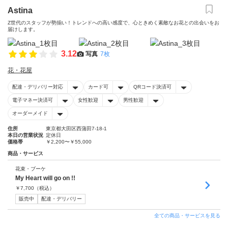
Astina
Z世代のスタッフが勢揃い！トレンドへの高い感度で、心ときめく素敵なお花との出会いをお
届けします。
3.12
写真
7枚
花・花屋
配達・デリバリー対応
カード可
QRコード決済可
電子マネー決済可
女性歓迎
男性歓迎
オーダーメイド
住所
東京都大田区西蒲田7-18-1
本日の営業状況
定休日
価格帯
￥2,200〜￥55,000
商品・サービス
花束・ブーケ
My Heart will go on !!
￥
7,700
（税込）
販売中
配達・デリバリー
全ての商品・サービスを見る