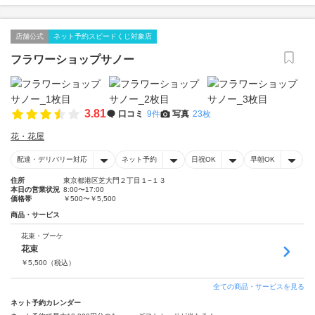
店舗公式
ネット予約スピードくじ対象店
フラワーショップサノー
3.81
口コミ
9件
写真
23枚
花・花屋
配達・デリバリー対応
ネット予約
日祝OK
早朝OK
住所
東京都港区芝大門２丁目１−１３
本日の営業状況
8:00〜17:00
価格帯
￥500〜￥5,500
商品・サービス
花束・ブーケ
花束
￥
5,500
（税込）
全ての商品・サービスを見る
ネット予約カレンダー