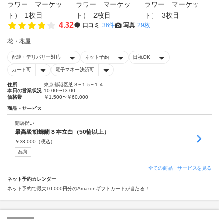
4.32
口コミ
36件
写真
29枚
花・花屋
配達・デリバリー対応
ネット予約
日祝OK
カード可
電子マネー決済可
住所
東京都港区芝３−１５−１４
本日の営業状況
10:00〜18:00
価格帯
￥1,500〜￥60,000
商品・サービス
開店祝い
最高級胡蝶蘭３本立白（50輪以上）
￥
33,000
（税込）
品薄
全ての商品・サービスを見る
ネット予約カレンダー
ネット予約で最大10,000円分のAmazonギフトカードが当たる！