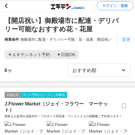
ログイン・登録
【開店祝い】御殿場市に配達・デリバ
リー可能なおすすめ花・花屋
変更
検索条件
御殿場市に配達・デリバリー可能
花・花屋
開店祝い
エキテンネット予約
日祝OK
6
件
店舗公式
ネット予約スピードくじ対象店
J.Flower Market（ジェイ・フラワー マーケッ
ト）
新鮮なお盆用仏花販売中・プロポーズ用花束・ワンランク上の胡蝶蘭ご予約承ります！