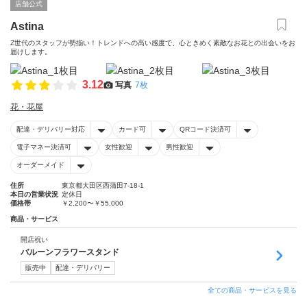
店舗公式
Astina
Z世代のスタッフが勢揃い！トレンドへの高い感度で、心ときめく素敵なお花との出会いをお
届けします。
3.12
写真
7枚
花・花屋
配達・デリバリー対応
カード可
QRコード決済可
電子マネー決済可
女性歓迎
男性歓迎
オーダーメイド
住所
東京都大田区西蒲田7-18-1
本日の営業状況
定休日
価格帯
￥2,200〜￥55,000
商品・サービス
開店祝い
バルーンフラワースタンド
販売中
配達・デリバリー
全ての商品・サービスを見る