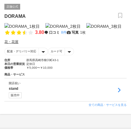
店舗公式
DORAMA
3.80
口コミ
8件
写真
1枚
花・花屋
配達・デリバリー対応
カード可
住所
群馬県高崎市柳川町43-1
本日の営業状況
定休日
価格帯
￥5,000〜￥10,000
商品・サービス
開店祝い
stand
販売中
全ての商品・サービスを見る