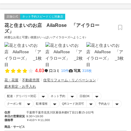
店舗公式
ネット予約スピードくじ対象店
花と住まいのお店 AilaRose 「アイラロー
ズ」
綺麗なお花と可愛い雑貨がいっぱい♪アイラローズへようこそ♪
4.03
口コミ
10件
写真
318枚
花・花屋
不動産売買
住宅リフォーム・リノベーション
庭木剪定・お手入れ
配達・デリバリー対応
ネット予約
日祝OK
クーポン有
駐車場有
QRコード決済可
予約あり
住所
千葉県千葉市花見川区幕張本郷6丁目21番15-102号
本日の営業状況
9:30〜19:00
価格帯
￥410〜￥11,000
商品・サービス