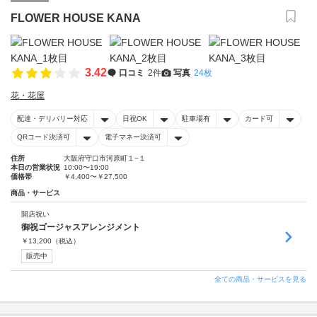
FLOWER HOUSE KANA
3.42
口コミ
2件
写真
24枚
花・花屋
配達・デリバリー対応
日祝OK
駐車場有
カード可
QRコード決済可
電子マネー決済可
住所
大阪府守口市河原町１−１
本日の営業状況
10:00〜19:00
価格帯
￥4,400〜￥27,500
商品・サービス
開店祝い
御祝ゴージャスアレンジメント
￥
13,200
（税込）
販売中
全ての商品・サービスを見る