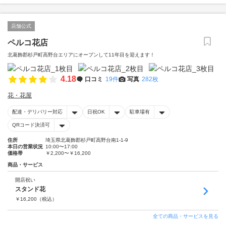
店舗公式
ペルコ花店
北葛飾郡杉戸町高野台エリアにオープンして11年目を迎えます！
4.18
口コミ
19件
写真
282枚
花・花屋
配達・デリバリー対応
日祝OK
駐車場有
QRコード決済可
住所
埼玉県北葛飾郡杉戸町高野台南1-1-9
本日の営業状況
10:00〜17:00
価格帯
￥2,200〜￥16,200
商品・サービス
開店祝い
スタンド花
￥
16,200
（税込）
全ての商品・サービスを見る