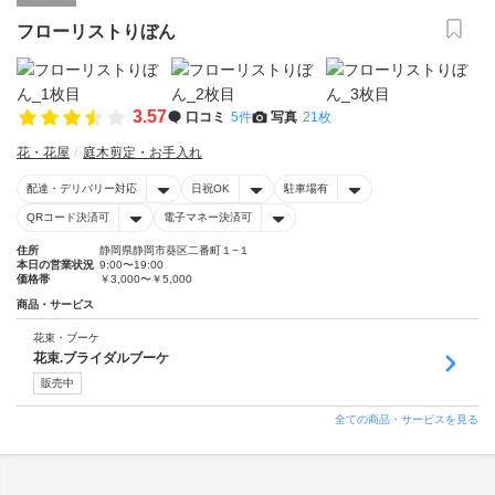
フローリストりぼん
3.57
口コミ
5件
写真
21枚
花・花屋
庭木剪定・お手入れ
配達・デリバリー対応
日祝OK
駐車場有
QRコード決済可
電子マネー決済可
住所
静岡県静岡市葵区二番町１−１
本日の営業状況
9:00〜19:00
価格帯
￥3,000〜￥5,000
商品・サービス
花束・ブーケ
花束.ブライダルブーケ
販売中
全ての商品・サービスを見る