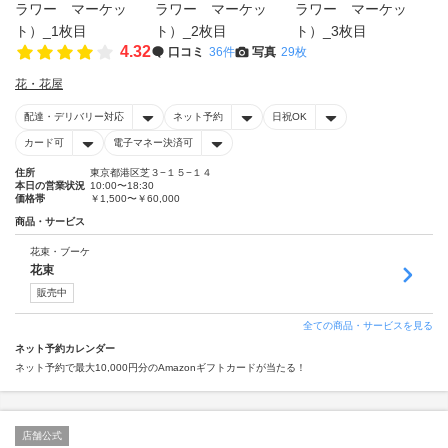
4.32
口コミ
36件
写真
29枚
花・花屋
配達・デリバリー対応
ネット予約
日祝OK
カード可
電子マネー決済可
住所
東京都港区芝３−１５−１４
本日の営業状況
10:00〜18:30
価格帯
￥1,500〜￥60,000
商品・サービス
花束・ブーケ
花束
販売中
全ての商品・サービスを見る
ネット予約カレンダー
ネット予約で最大10,000円分のAmazonギフトカードが当たる！
店舗公式