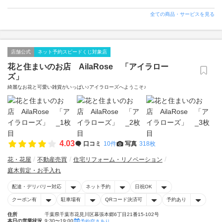
全ての商品・サービスを見る
店舗公式
ネット予約スピードくじ対象店
花と住まいのお店 AilaRose 「アイラロー
ズ」
綺麗なお花と可愛い雑貨がいっぱい♪アイラローズへようこそ♪
4.03
口コミ
10件
写真
318枚
花・花屋
不動産売買
住宅リフォーム・リノベーション
庭木剪定・お手入れ
配達・デリバリー対応
ネット予約
日祝OK
クーポン有
駐車場有
QRコード決済可
予約あり
住所
千葉県千葉市花見川区幕張本郷6丁目21番15-102号
本日の営業状況
9:30〜19:00
予約空きあり