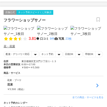
店舗公式
ネット予約スピードくじ対象店
フラワーショップサノー
3.81
口コミ
9件
写真
23枚
花・花屋
配達・デリバリー対応
ネット予約
日祝OK
早朝OK
住所
東京都港区芝大門２丁目１−１３
本日の営業状況
8:00〜17:00
価格帯
￥500〜￥5,500
商品・サービス
花束・ブーケ
花束
￥
5,500
（税込）
全ての商品・サービスを見る
ネット予約カレンダー