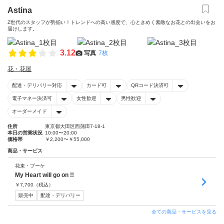
Astina
Z世代のスタッフが勢揃い！トレンドへの高い感度で、心ときめく素敵なお花との出会いをお
届けします。
3.12
写真
7枚
花・花屋
配達・デリバリー対応
カード可
QRコード決済可
電子マネー決済可
女性歓迎
男性歓迎
オーダーメイド
住所
東京都大田区西蒲田7-18-1
本日の営業状況
10:00〜20:00
価格帯
￥2,200〜￥55,000
商品・サービス
花束・ブーケ
My Heart will go on !!
￥
7,700
（税込）
販売中
配達・デリバリー
全ての商品・サービスを見る