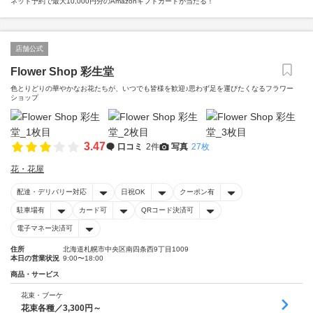
ネット予約で最大10,000円分のAmazonギフトカードが当たる！
店舗公式
Flower Shop 彩生堂
色とりどりの華やかなお花たちが、いつでも皆様を歓迎♪思わず足を運びたくなるフラワー
ショップ
3.47
口コミ
2件
写真
27枚
花・花屋
配達・デリバリー対応
日祝OK
クーポン有
駐車場有
カード可
QRコード決済可
電子マネー決済可
住所
北海道札幌市中央区南四条西9丁目1009
本日の営業状況
9:00〜18:00
商品・サービス
花束・ブーケ
花束各種／3,300円～