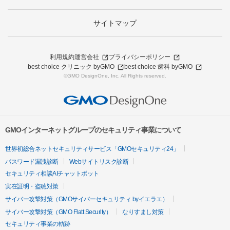
サイトマップ
利用規約
運営会社
プライバシーポリシー
best choice クリニック byGMO
best choice 歯科 byGMO
©GMO DesignOne, Inc. All Rights reserved.
GMOインターネットグループのセキュリティ事業について
世界初総合ネットセキュリティサービス「GMOセキュリティ24」
パスワード漏洩診断
Webサイトリスク診断
セキュリティ相談AIチャットボット
実在証明・盗聴対策
サイバー攻撃対策（GMOサイバーセキュリティ byイエラエ）
サイバー攻撃対策（GMO Flatt Security）
なりすまし対策
セキュリティ事業の軌跡