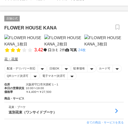
店舗公式
FLOWER HOUSE KANA
3.42
口コミ
2件
写真
24枚
花・花屋
配達・デリバリー対応
日祝OK
駐車場有
カード可
QRコード決済可
電子マネー決済可
住所
大阪府守口市河原町１−１
本日の営業状況
10:00〜19:00
価格帯
￥4,400〜￥27,500
商品・サービス
花束・ブーケ
送別花束（ワンサイドブーケ）
全ての商品・サービスを見る