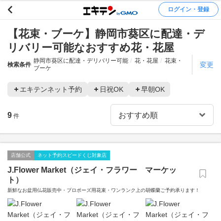
ログイン・登録
【花束・ブーケ】静岡市葵区に配達・デ
リバリー可能なおすすめ花・花屋
静岡市葵区に配達・デリバリー可能
花・花屋
花束・
変更
検索条件
ブーケ
エキテンネット予約
日祝OK
早朝OK
9
件
店舗公式
ネット予約スピードくじ対象店
J.Flower Market（ジェイ・フラワー マーケッ
ト）
新鮮なお盆用仏花販売中・プロポーズ用花束・ワンランク上の胡蝶蘭ご予約承ります！