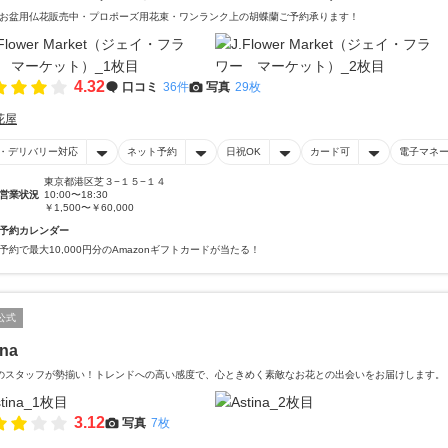
お盆用仏花販売中・プロポーズ用花束・ワンランク上の胡蝶蘭ご予約承ります！
4.32
口コミ
36件
写真
29枚
花屋
・デリバリー対応
ネット予約
日祝OK
カード可
電子マネ
東京都港区芝３−１５−１４
営業状況
10:00〜18:30
￥1,500〜￥60,000
予約カレンダー
予約で最大10,000円分のAmazonギフトカードが当たる！
公式
ina
のスタッフが勢揃い！トレンドへの高い感度で、心ときめく素敵なお花との出会いをお届けします。
3.12
写真
7枚