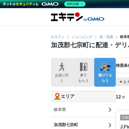
無料診断
エキテン
ショッピング
花・花屋
岐阜
加茂郡七宗町に配達・デリ
検索条
お店に行
来て
届けても
く
もらう
らう
エ
エリア
12
件
岐阜県
店舗
加茂郡七宗町
J.