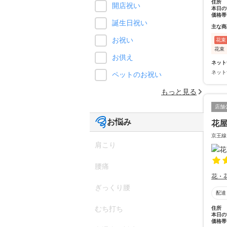
住所
開店祝い
本日の
価格帯
誕生日祝い
主な商
お祝い
花束
花束
お供え
ネット
ネット
ペットのお祝い
もっと見る
店舗
お悩み
花
京王線
肩こり
腰痛
花・
ぎっくり腰
配達
むち打ち
住所
本日の
価格帯