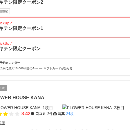
キテン限定クーポン2
規限定
ickUp
キテン限定クーポン1
ickUp
キテン限定クーポン
予約カレンダー
予約で最大10,000円分のAmazonギフトカードが当たる！
公式
OWER HOUSE KANA
3.42
口コミ
2件
写真
24枚
花屋