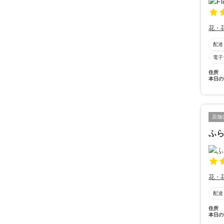
花・
配達
電子
住所
本日の
店舗
ふ
花・
配達
住所
本日の