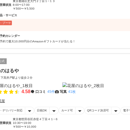
東京都港区芝大門２丁目１−１３
営業状況
8:00〜17:00
￥500〜￥5,500
品・サービス
・ブーケ
予約カレンダー
予約で最大10,000円分のAmazonギフトカードが当たる！
公式
屋のはるや
 下高井戸駅より徒歩２分
4.58
口コミ
45件
写真
41枚
花屋
・デリバリー対応
日祝OK
カード可
QRコード決済可
電子
東京都世田谷区赤堤４丁目４１−６
営業状況
10:30〜19:00
￥500〜￥10,000