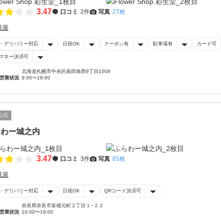
3.47
口コミ
2件
写真
27枚
花屋
・デリバリー対応
日祝OK
クーポン有
駐車場有
カード可
マネー決済可
北海道札幌市中央区南四条西9丁目1009
営業状況
9:00〜18:00
公式
らわー城之内
3.47
口コミ
3件
写真
65枚
花屋
・デリバリー対応
日祝OK
QRコード決済可
奈良県奈良市富雄元町２丁目１−２２
営業状況
10:00〜19:00