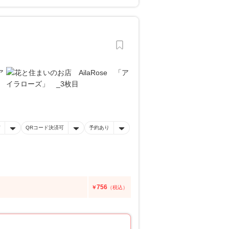
有
QRコード決済可
予約あり
756
￥
（税込）