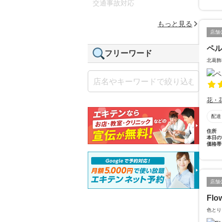
交通事故対応
もっと見る
店舗
ペ
フリーワード
北葛飾
花・
配達
住所
本日の
価格帯
店舗
Flo
色とり