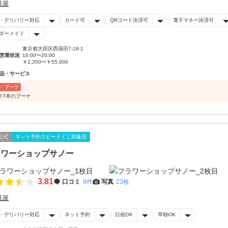
花屋
・デリバリー対応
カード可
QRコード決済可
電子マネー決済可
ダーメイド
東京都大田区西蒲田7-18-1
営業状況
10:00〜20:00
￥2,200〜￥55,000
品・サービス
・ブーケ
ラ7本のブーケ
公式
ネット予約スピードくじ対象店
ラワーショップサノー
3.81
口コミ
9件
写真
23枚
花屋
・デリバリー対応
ネット予約
日祝OK
早朝OK