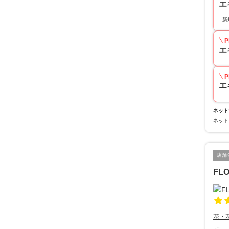
エ
新
P
エ
P
エ
ネット
ネット
店舗
FL
花・