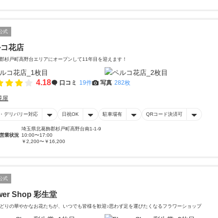
公式
ルコ花店
郡杉戸町高野台エリアにオープンして11年目を迎えます！
4.18
口コミ
19件
写真
282枚
花屋
・デリバリー対応
日祝OK
駐車場有
QRコード決済可
埼玉県北葛飾郡杉戸町高野台南1-1-9
営業状況
10:00〜17:00
￥2,200〜￥16,200
公式
wer Shop 彩生堂
どりの華やかなお花たちが、いつでも皆様を歓迎♪思わず足を運びたくなるフラワーショップ