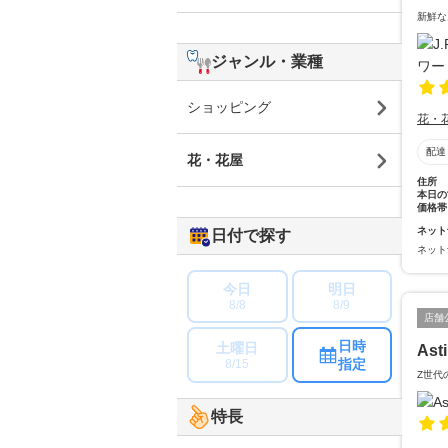
新鮮な
ジャンル・業種
ショッピング
花・
配達
花・花屋
住所
本日の
価格帯
ネット
日付で探す
ネット
今日
明日
8/8
8/9
店舗
日時
土曜日
Ast
指定
8/15
Z世代
特長