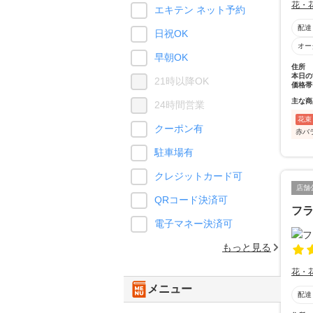
花・
エキテン ネット予約
配達
日祝OK
オー
早朝OK
住所
本日の
21時以降OK
価格帯
主な商
24時間営業
花束
クーポン有
赤バ
駐車場有
クレジットカード可
店舗
QRコード決済可
フ
電子マネー決済可
もっと見る
花・
メニュー
配達