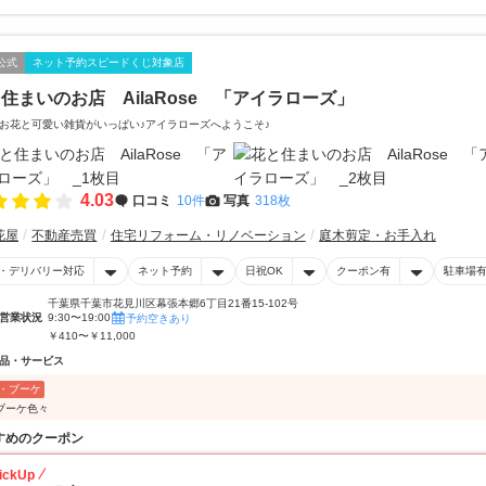
公式
ネット予約スピードくじ対象店
住まいのお店 AilaRose 「アイラローズ」
お花と可愛い雑貨がいっぱい♪アイラローズへようこそ♪
4.03
口コミ
10件
写真
318枚
花屋
不動産売買
住宅リフォーム・リノベーション
庭木剪定・お手入れ
・デリバリー対応
ネット予約
日祝OK
クーポン有
駐車場
千葉県千葉市花見川区幕張本郷6丁目21番15-102号
営業状況
9:30〜19:00
予約空きあり
￥410〜￥11,000
品・サービス
・ブーケ
ブーケ色々
すめのクーポン
ickUp