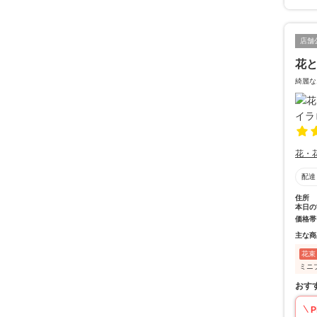
店舗
花と
綺麗な
花・
配達
住所
本日の
価格帯
主な商
花束
ミニ
おす
P