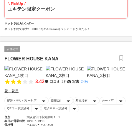
PickUp
エキテン限定クーポン
ネット予約カレンダー
ネット予約で最大10,000円分のAmazonギフトカードが当たる！
店舗公式
FLOWER HOUSE KANA
3.42
口コミ
2件
写真
24枚
花・花屋
配達・デリバリー対応
日祝OK
駐車場有
カード可
QRコード決済可
電子マネー決済可
住所
大阪府守口市河原町１−１
本日の営業状況
10:00〜19:00
価格帯
￥4,400〜￥27,500