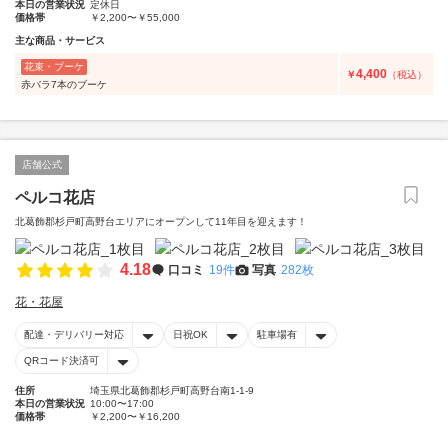
本日の営業状況
定休日
価格帯
￥2,200〜￥55,000
主な商品・サービス
花束・ブーケ
4,400
￥
（税込）
赤バラ7本のブーケ
店舗公式
ペルコ花店
北葛飾郡杉戸町高野台エリアにオープンして11年目を迎えます！
4.18
口コミ
19件
写真
282枚
花・花屋
配達・デリバリー対応
日祝OK
駐車場有
QRコード決済可
住所
埼玉県北葛飾郡杉戸町高野台南1-1-9
本日の営業状況
10:00〜17:00
価格帯
￥2,200〜￥16,200