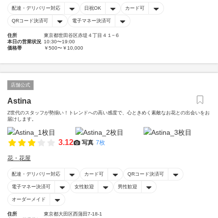
配達・デリバリー対応
日祝OK
カード可
QRコード決済可
電子マネー決済可
住所
東京都世田谷区赤堤４丁目４１−６
本日の営業状況
10:30〜19:00
価格帯
￥500〜￥10,000
店舗公式
Astina
Z世代のスタッフが勢揃い！トレンドへの高い感度で、心ときめく素敵なお花との出会いをお
届けします。
3.12
写真
7枚
花・花屋
配達・デリバリー対応
カード可
QRコード決済可
電子マネー決済可
女性歓迎
男性歓迎
オーダーメイド
住所
東京都大田区西蒲田7-18-1