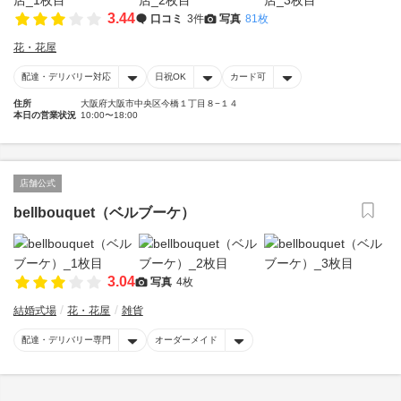
3.44
口コミ
3件
写真
81枚
花・花屋
配達・デリバリー対応
日祝OK
カード可
住所
大阪府大阪市中央区今橋１丁目８−１４
本日の営業状況
10:00〜18:00
店舗公式
bellbouquet（ベルブーケ）
3.04
写真
4枚
結婚式場
花・花屋
雑貨
配達・デリバリー専門
オーダーメイド