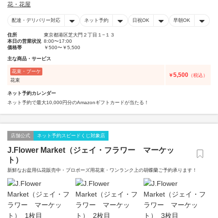
花・花屋
配達・デリバリー対応
ネット予約
日祝OK
早朝OK
住所
東京都港区芝大門２丁目１−１３
本日の営業状況
8:00〜17:00
価格帯
￥500〜￥5,500
主な商品・サービス
花束・ブーケ
5,500
￥
（税込）
花束
ネット予約カレンダー
ネット予約で最大10,000円分のAmazonギフトカードが当たる！
店舗公式
ネット予約スピードくじ対象店
J.Flower Market（ジェイ・フラワー マーケッ
ト）
新鮮なお盆用仏花販売中・プロポーズ用花束・ワンランク上の胡蝶蘭ご予約承ります！