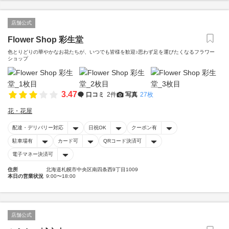
店舗公式
Flower Shop 彩生堂
色とりどりの華やかなお花たちが、いつでも皆様を歓迎♪思わず足を運びたくなるフラワー
ショップ
3.47
口コミ
2件
写真
27枚
花・花屋
配達・デリバリー対応
日祝OK
クーポン有
駐車場有
カード可
QRコード決済可
電子マネー決済可
住所
北海道札幌市中央区南四条西9丁目1009
本日の営業状況
9:00〜18:00
店舗公式