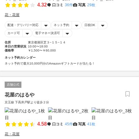
4.32
口コミ
36件
写真
29枚
花・花屋
配達・デリバリー対応
ネット予約
日祝OK
カード可
電子マネー決済可
住所
東京都港区芝３−１５−１４
本日の営業状況
10:00〜18:00
価格帯
￥1,500〜￥60,000
ネット予約カレンダー
ネット予約で最大10,000円分のAmazonギフトカードが当たる！
店舗公式
花屋のはるや
京王線 下高井戸駅より徒歩２分
4.58
口コミ
45件
写真
41枚
花・花屋