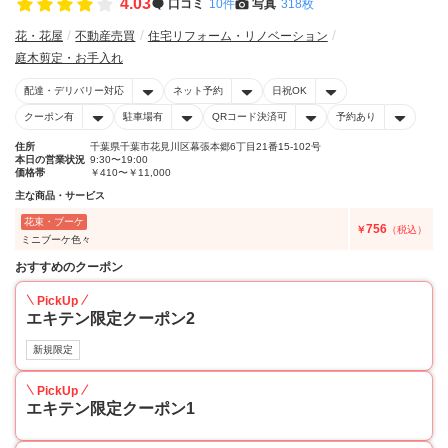
4.03
口コミ
10件
写真
318枚
花・花屋
不動産売買
住宅リフォーム・リノベーション
庭木剪定・お手入れ
配達・デリバリー対応
ネット予約
日祝OK
クーポン有
駐車場有
QRコード決済可
予約あり
住所
千葉県千葉市花見川区幕張本郷6丁目21番15-102号
本日の営業状況
9:30〜19:00
価格帯
￥410〜￥11,000
主な商品・サービス
花束・ブーケ
756
￥
（税込）
ミニブーケ色々
おすすめのクーポン
PickUp
エキテン限定クーポン2
新規限定
PickUp
エキテン限定クーポン1