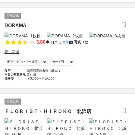
店舗公式
DORAMA
3.80
口コミ
8件
写真
1枚
花・花屋
配達・デリバリー対応
カード可
住所
群馬県高崎市柳川町43-1
本日の営業状況
定休日
価格帯
￥5,000〜￥10,000
店舗公式
ＦＬＯＲＩＳＴ・ＨＩＲＯＫＯ 北浜店