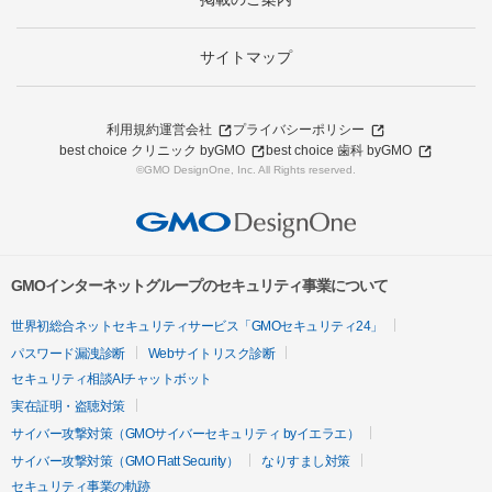
サイトマップ
利用規約
運営会社
プライバシーポリシー
best choice クリニック byGMO
best choice 歯科 byGMO
©GMO DesignOne, Inc. All Rights reserved.
GMOインターネットグループのセキュリティ事業について
世界初総合ネットセキュリティサービス「GMOセキュリティ24」
パスワード漏洩診断
Webサイトリスク診断
セキュリティ相談AIチャットボット
実在証明・盗聴対策
サイバー攻撃対策（GMOサイバーセキュリティ byイエラエ）
サイバー攻撃対策（GMO Flatt Security）
なりすまし対策
セキュリティ事業の軌跡