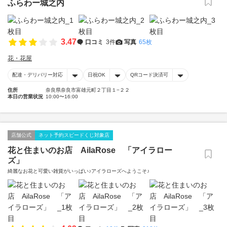
ふらわー城之内
3.47
口コミ
3件
写真
65枚
花・花屋
配達・デリバリー対応
日祝OK
QRコード決済可
住所
奈良県奈良市富雄元町２丁目１−２２
本日の営業状況
10:00〜16:00
店舗公式
ネット予約スピードくじ対象店
花と住まいのお店 AilaRose 「アイラロー
ズ」
綺麗なお花と可愛い雑貨がいっぱい♪アイラローズへようこそ♪