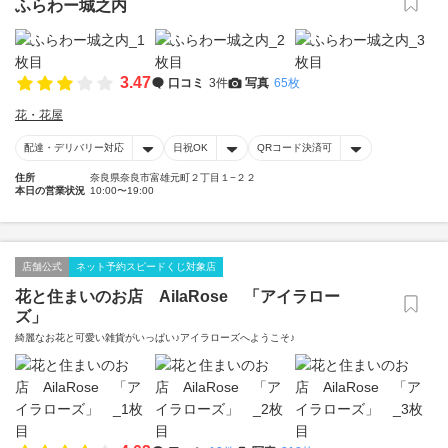
ふらわー城之内
3.47
口コミ
3件
写真
65枚
花・花屋
配達・デリバリー対応
日祝OK
QRコード決済可
住所
奈良県奈良市富雄元町２丁目１−２２
本日の営業状況
10:00〜19:00
店舗公式
ネット予約スピードくじ対象店
花と住まいのお店 AilaRose 「アイラロー
ズ」
綺麗なお花と可愛い雑貨がいっぱい♪アイラローズへようこそ♪