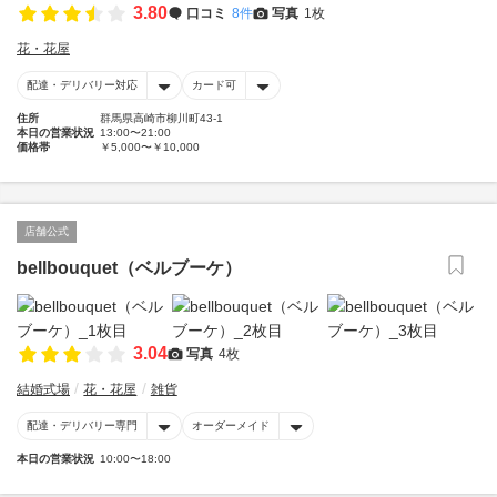
3.80
口コミ
8件
写真
1枚
花・花屋
配達・デリバリー対応
カード可
住所
群馬県高崎市柳川町43-1
本日の営業状況
13:00〜21:00
価格帯
￥5,000〜￥10,000
店舗公式
bellbouquet（ベルブーケ）
3.04
写真
4枚
結婚式場
花・花屋
雑貨
配達・デリバリー専門
オーダーメイド
本日の営業状況
10:00〜18:00