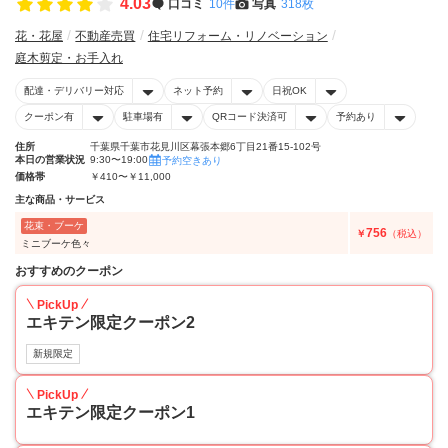
4.03
口コミ
10件
写真
318枚
花・花屋
不動産売買
住宅リフォーム・リノベーション
庭木剪定・お手入れ
配達・デリバリー対応
ネット予約
日祝OK
クーポン有
駐車場有
QRコード決済可
予約あり
住所
千葉県千葉市花見川区幕張本郷6丁目21番15-102号
本日の営業状況
9:30〜19:00
予約空きあり
価格帯
￥410〜￥11,000
主な商品・サービス
花束・ブーケ
756
￥
（税込）
ミニブーケ色々
おすすめのクーポン
PickUp
エキテン限定クーポン2
新規限定
PickUp
エキテン限定クーポン1