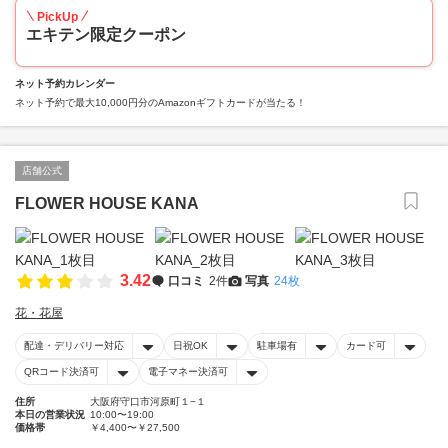
PickUp
エキテン限定クーポン
ネット予約カレンダー
ネット予約で最大10,000円分のAmazonギフトカードが当たる！
店舗公式
FLOWER HOUSE KANA
3.42
口コミ
2件
写真
24枚
花・花屋
配達・デリバリー対応
日祝OK
駐車場有
カード可
QRコード決済可
電子マネー決済可
住所
大阪府守口市河原町１−１
本日の営業状況
10:00〜19:00
価格帯
￥4,400〜￥27,500