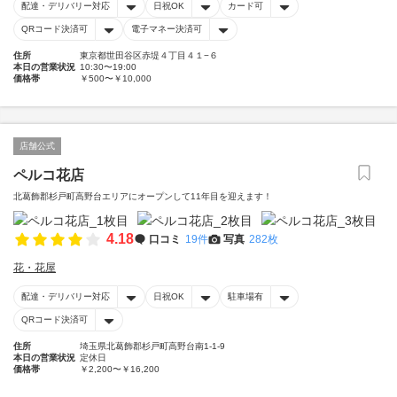
配達・デリバリー対応
日祝OK
カード可
QRコード決済可
電子マネー決済可
住所
東京都世田谷区赤堤４丁目４１−６
本日の営業状況
10:30〜19:00
価格帯
￥500〜￥10,000
店舗公式
ペルコ花店
北葛飾郡杉戸町高野台エリアにオープンして11年目を迎えます！
4.18
口コミ
19件
写真
282枚
花・花屋
配達・デリバリー対応
日祝OK
駐車場有
QRコード決済可
住所
埼玉県北葛飾郡杉戸町高野台南1-1-9
本日の営業状況
定休日
価格帯
￥2,200〜￥16,200