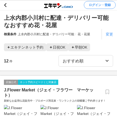
ログイン・登録
上水内郡小川村に配達・デリバリー可能
なおすすめ花・花屋
変更
検索条件
上水内郡小川村に配達・デリバリー可能
花・花屋
エキテンネット予約
日祝OK
早朝OK
12
件
店舗公式
ネット予約スピードくじ対象店
J.Flower Market（ジェイ・フラワー マーケッ
ト）
新鮮なお盆用仏花販売中・プロポーズ用花束・ワンランク上の胡蝶蘭ご予約承ります！