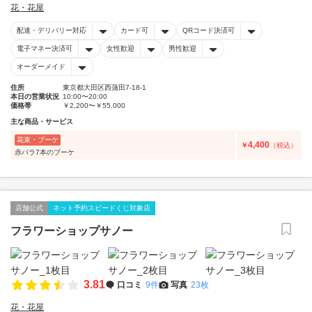
花・花屋
配達・デリバリー対応
カード可
QRコード決済可
電子マネー決済可
女性歓迎
男性歓迎
オーダーメイド
住所
東京都大田区西蒲田7-18-1
本日の営業状況
10:00〜20:00
価格帯
￥2,200〜￥55,000
主な商品・サービス
花束・ブーケ
4,400
￥
（税込）
赤バラ7本のブーケ
店舗公式
ネット予約スピードくじ対象店
フラワーショップサノー
3.81
口コミ
9件
写真
23枚
花・花屋