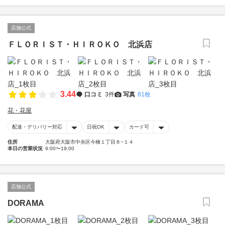
店舗公式
ＦＬＯＲＩＳＴ・ＨＩＲＯＫＯ 北浜店
3.44
口コミ
3件
写真
81枚
花・花屋
配達・デリバリー対応
日祝OK
カード可
住所
大阪府大阪市中央区今橋１丁目８−１４
本日の営業状況
9:00〜19:00
店舗公式
DORAMA