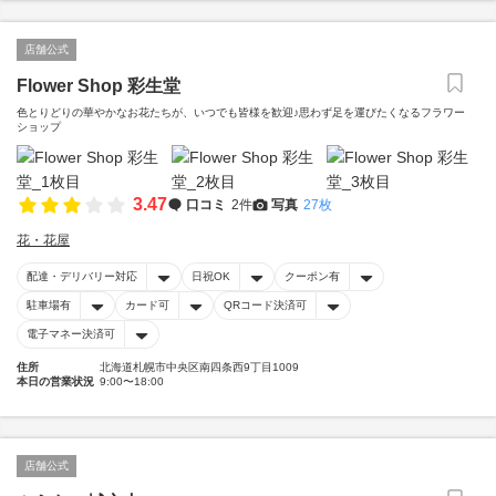
店舗公式
Flower Shop 彩生堂
色とりどりの華やかなお花たちが、いつでも皆様を歓迎♪思わず足を運びたくなるフラワー
ショップ
3.47
口コミ
2件
写真
27枚
花・花屋
配達・デリバリー対応
日祝OK
クーポン有
駐車場有
カード可
QRコード決済可
電子マネー決済可
住所
北海道札幌市中央区南四条西9丁目1009
本日の営業状況
9:00〜18:00
店舗公式