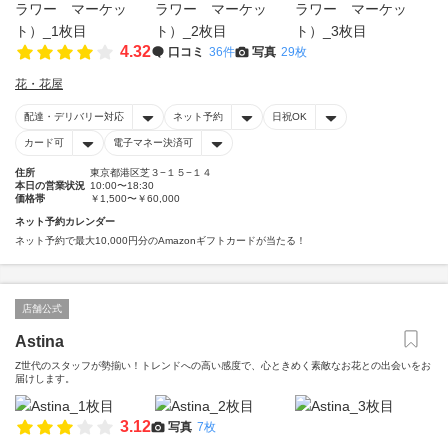
4.32
口コミ
36件
写真
29枚
花・花屋
配達・デリバリー対応
ネット予約
日祝OK
カード可
電子マネー決済可
住所
東京都港区芝３−１５−１４
本日の営業状況
10:00〜18:30
価格帯
￥1,500〜￥60,000
ネット予約カレンダー
ネット予約で最大10,000円分のAmazonギフトカードが当たる！
店舗公式
Astina
Z世代のスタッフが勢揃い！トレンドへの高い感度で、心ときめく素敵なお花との出会いをお
届けします。
3.12
写真
7枚