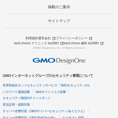
掲載のご案内
サイトマップ
利用規約
運営会社
プライバシーポリシー
best choice クリニック byGMO
best choice 歯科 byGMO
©GMO DesignOne, Inc. All Rights reserved.
GMOインターネットグループのセキュリティ事業について
世界初総合ネットセキュリティサービス「GMOセキュリティ24」
パスワード漏洩診断
Webサイトリスク診断
セキュリティ相談AIチャットボット
実在証明・盗聴対策
サイバー攻撃対策（GMOサイバーセキュリティ byイエラエ）
サイバー攻撃対策（GMO Flatt Security）
なりすまし対策