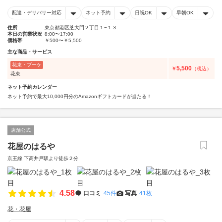
配達・デリバリー対応
ネット予約
日祝OK
早朝OK
住所
東京都港区芝大門２丁目１−１３
本日の営業状況
8:00〜17:00
価格帯
￥500〜￥5,500
主な商品・サービス
花束・ブーケ
5,500
￥
（税込）
花束
ネット予約カレンダー
ネット予約で最大10,000円分のAmazonギフトカードが当たる！
店舗公式
花屋のはるや
京王線 下高井戸駅より徒歩２分
4.58
口コミ
45件
写真
41枚
花・花屋