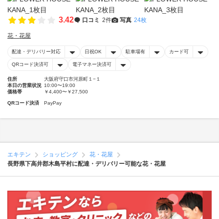
3.42
口コミ
2件
写真
24枚
花・花屋
配達・デリバリー対応
日祝OK
駐車場有
カード可
QRコード決済可
電子マネー決済可
住所
大阪府守口市河原町１−１
本日の営業状況
10:00〜19:00
価格帯
￥4,400〜￥27,500
QRコード決済
PayPay
エキテン
ショッピング
花・花屋
長野県下高井郡木島平村に配達・デリバリー可能な花・花屋