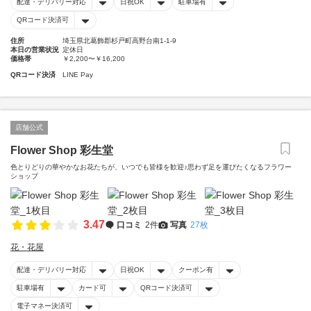
配達・デリバリー対応
日祝OK
駐車場有
QRコード決済可
住所
埼玉県北葛飾郡杉戸町高野台南1-1-9
本日の営業状況
定休日
価格帯
￥2,200〜￥16,200
QRコード決済
LINE Pay
店舗公式
Flower Shop 彩生堂
色とりどりの華やかなお花たちが、いつでも皆様を歓迎♪思わず足を運びたくなるフラワー
ショップ
3.47
口コミ
2件
写真
27枚
花・花屋
配達・デリバリー対応
日祝OK
クーポン有
駐車場有
カード可
QRコード決済可
電子マネー決済可