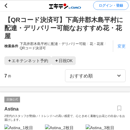
ログイン・登録
【QRコード決済可】下高井郡木島平村に
配達・デリバリー可能なおすすめ花・花
屋
下高井郡木島平村に配達・デリバリー可能
花・花屋
変更
検索条件
QRコード決済可
エキテンネット予約
日祝OK
7
件
店舗公式
Astina
Z世代のスタッフが勢揃い！トレンドへの高い感度で、心ときめく素敵なお花との出会いをお
届けします。