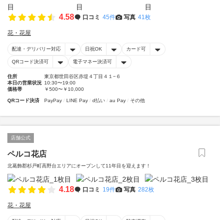
4.58
口コミ
45件
写真
41枚
花・花屋
配達・デリバリー対応
日祝OK
カード可
QRコード決済可
電子マネー決済可
住所
東京都世田谷区赤堤４丁目４１−６
本日の営業状況
10:30〜19:00
価格帯
￥500〜￥10,000
QRコード決済
PayPay
LINE Pay
d払い
au Pay
その他
店舗公式
ペルコ花店
北葛飾郡杉戸町高野台エリアにオープンして11年目を迎えます！
4.18
口コミ
19件
写真
282枚
花・花屋