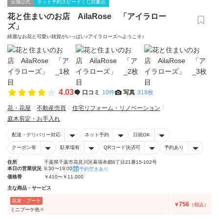
店舗公式
ネット予約スピードくじ対象店
花と住まいのお店 AilaRose 「アイラロー
ズ」
綺麗なお花と可愛い雑貨がいっぱい♪アイラローズへようこそ♪
4.03
口コミ
10件
写真
318枚
花・花屋
不動産売買
住宅リフォーム・リノベーション
庭木剪定・お手入れ
配達・デリバリー対応
ネット予約
日祝OK
クーポン有
駐車場有
QRコード決済可
予約あり
住所
千葉県千葉市花見川区幕張本郷6丁目21番15-102号
本日の営業状況
9:30〜19:00
予約空きあり
価格帯
￥410〜￥11,000
主な商品・サービス
花束・ブーケ
756
￥
（税込）
ミニブーケ色々