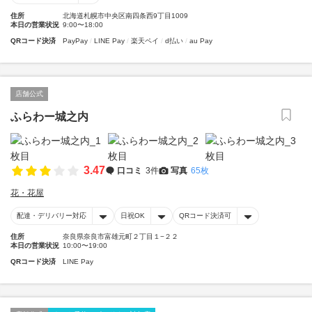
住所
北海道札幌市中央区南四条西9丁目1009
本日の営業状況
9:00〜18:00
QRコード決済
PayPay
LINE Pay
楽天ペイ
d払い
au Pay
店舗公式
ふらわー城之内
3.47
口コミ
3件
写真
65枚
花・花屋
配達・デリバリー対応
日祝OK
QRコード決済可
住所
奈良県奈良市富雄元町２丁目１−２２
本日の営業状況
10:00〜19:00
QRコード決済
LINE Pay