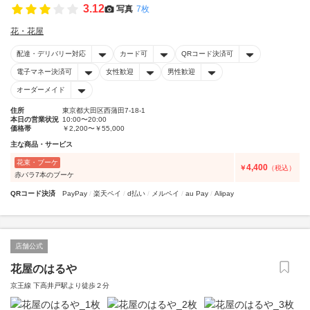
3.12
写真
7枚
花・花屋
配達・デリバリー対応
カード可
QRコード決済可
電子マネー決済可
女性歓迎
男性歓迎
オーダーメイド
住所
東京都大田区西蒲田7-18-1
本日の営業状況
10:00〜20:00
価格帯
￥2,200〜￥55,000
主な商品・サービス
花束・ブーケ
4,400
￥
（税込）
赤バラ7本のブーケ
QRコード決済
PayPay
楽天ペイ
d払い
メルペイ
au Pay
Alipay
店舗公式
花屋のはるや
京王線 下高井戸駅より徒歩２分