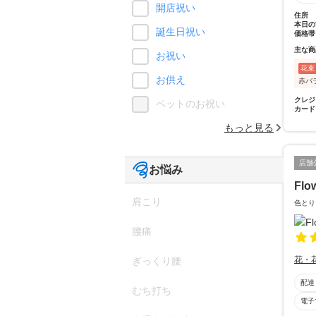
開店祝い
住所
本日の
誕生日祝い
価格帯
主な商
お祝い
花束
お供え
赤バ
クレジ
ペットのお祝い
カード
もっと見る
店舗
お悩み
Flo
肩こり
色とり
腰痛
花・
ぎっくり腰
配達
むち打ち
電子