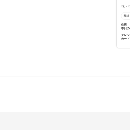
花・
配達
住所
本日の
クレジ
カード