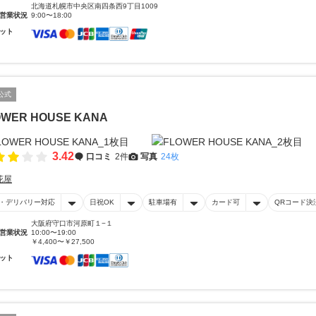
北海道札幌市中央区南四条西9丁目1009
営業状況
9:00〜18:00
ット
公式
OWER HOUSE KANA
3.42
口コミ
2件
写真
24枚
花屋
・デリバリー対応
日祝OK
駐車場有
カード可
QRコード決
大阪府守口市河原町１−１
営業状況
10:00〜19:00
￥4,400〜￥27,500
ット