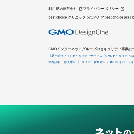
利用規約
運営会社
プライバシーポリシー
best choice クリニック byGMO
best choice 歯科
GMOインターネットグループのセキュリティ事業に
世界初総合ネットセキュリティサービス「GMOセキュリティ2
実在証明・盗聴対策
サイバー攻撃対策（GMOサイバーセキ