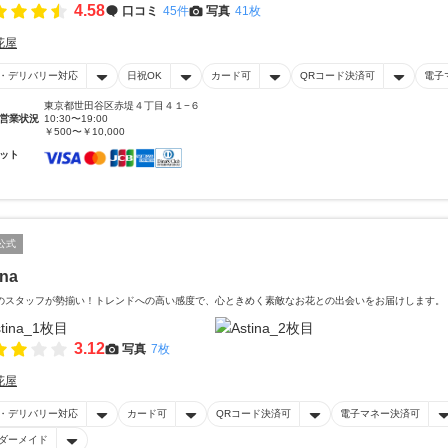
4.58
口コミ
45件
写真
41枚
花屋
・デリバリー対応
日祝OK
カード可
QRコード決済可
電子
東京都世田谷区赤堤４丁目４１−６
営業状況
10:30〜19:00
￥500〜￥10,000
ット
公式
ina
のスタッフが勢揃い！トレンドへの高い感度で、心ときめく素敵なお花との出会いをお届けします。
3.12
写真
7枚
花屋
・デリバリー対応
カード可
QRコード決済可
電子マネー決済可
ダーメイド