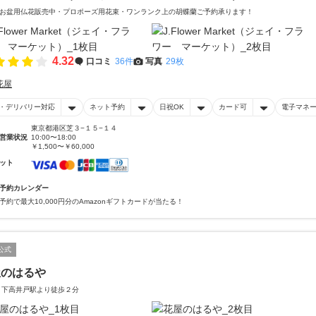
お盆用仏花販売中・プロポーズ用花束・ワンランク上の胡蝶蘭ご予約承ります！
4.32
口コミ
36件
写真
29枚
花屋
・デリバリー対応
ネット予約
日祝OK
カード可
電子マネ
東京都港区芝３−１５−１４
営業状況
10:00〜18:00
￥1,500〜￥60,000
ット
予約カレンダー
予約で最大10,000円分のAmazonギフトカードが当たる！
公式
屋のはるや
 下高井戸駅より徒歩２分