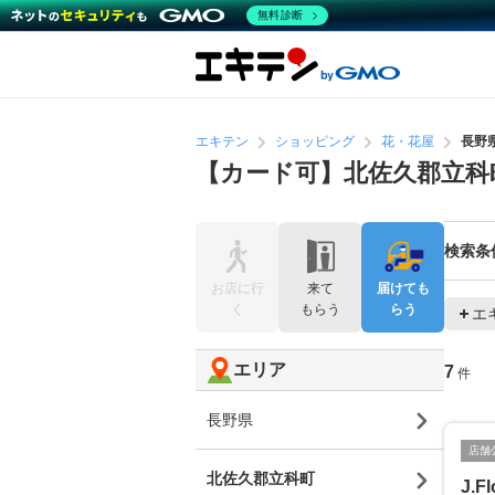
無料診断
エキテン
ショッピング
花・花屋
長野
【カード可】北佐久郡立科
検索条
お店に行
来て
届けても
く
もらう
らう
エ
エリア
7
件
長野県
店舗
北佐久郡立科町
J.