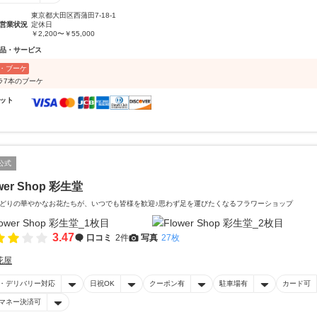
東京都大田区西蒲田7-18-1
営業状況
定休日
￥2,200〜￥55,000
品・サービス
・ブーケ
ラ7本のブーケ
ット
公式
wer Shop 彩生堂
どりの華やかなお花たちが、いつでも皆様を歓迎♪思わず足を運びたくなるフラワーショップ
3.47
口コミ
2件
写真
27枚
花屋
・デリバリー対応
日祝OK
クーポン有
駐車場有
カード可
マネー決済可