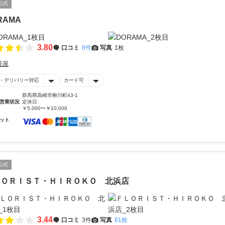
公式
RAMA
3.80
口コミ
8件
写真
1枚
花屋
・デリバリー対応
カード可
群馬県高崎市柳川町43-1
営業状況
定休日
￥5,000〜￥10,000
ット
公式
ＬＯＲＩＳＴ・ＨＩＲＯＫＯ 北浜店
3.44
口コミ
3件
写真
81枚