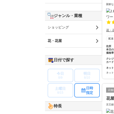
新鮮な
ジャンル・業種
ショッピング
花・
配達
花・花屋
住所
本日の
価格帯
クレジ
日付で探す
カード
ネット
ネット
今日
明日
8/9
8/10
日時
土曜日
店舗
指定
8/15
花
京王線
特長