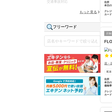
交通事故対応
住所
本日の
クレジ
もっと見る
カード
フリーワード
店舗
FL
花・
配達
住所
本日の
価格帯
クレジ
カード