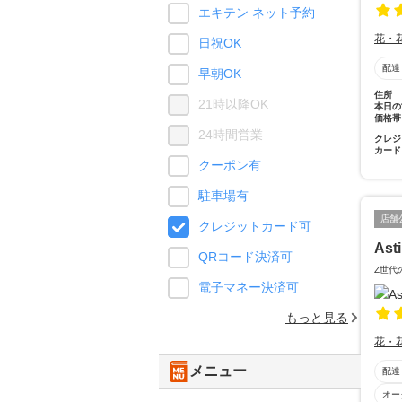
エキテン ネット予約
花・
日祝OK
配達
早朝OK
住所
21時以降OK
本日の
価格帯
24時間営業
クレジ
カード
クーポン有
駐車場有
店舗
クレジットカード可
Ast
QRコード決済可
Z世代
電子マネー決済可
もっと見る
花・
メニュー
配達
オー