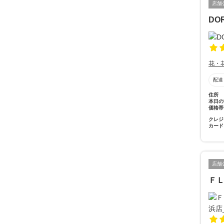
店舗
DO
花・
配達
住所
本日の
価格帯
クレジ
カード
店舗
Ｆ