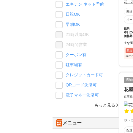
花・
エキテン ネット予約
配達
日祝OK
オー
早朝OK
住所
本日の
21時以降OK
価格帯
主な商
24時間営業
花束
クーポン有
赤バ
駐車場有
クレジットカード可
店舗
QRコード決済可
花
電子マネー決済可
京王線
もっと見る
花・
メニュー
配達