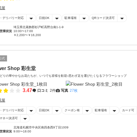
花屋
・デリバリー対応
日祝OK
駐車場有
QRコード決済可
埼玉県北葛飾郡杉戸町高野台南1-1-9
営業状況
10:00〜17:00
￥2,200〜￥16,200
公式
wer Shop 彩生堂
どりの華やかなお花たちが、いつでも皆様を歓迎♪思わず足を運びたくなるフラワーショップ
3.47
口コミ
2件
写真
27枚
花屋
・デリバリー対応
日祝OK
クーポン有
駐車場有
カード可
マネー決済可
北海道札幌市中央区南四条西9丁目1009
営業状況
9:00〜18:00