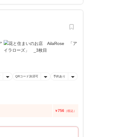
有
QRコード決済可
予約あり
756
￥
（税込）