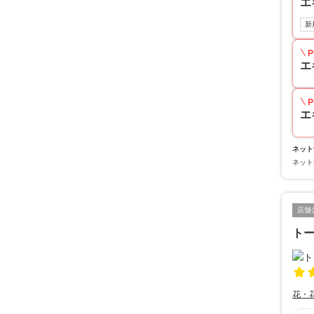
エ
新
P
エ
P
エ
ネット
ネット
店舗
ト
花・