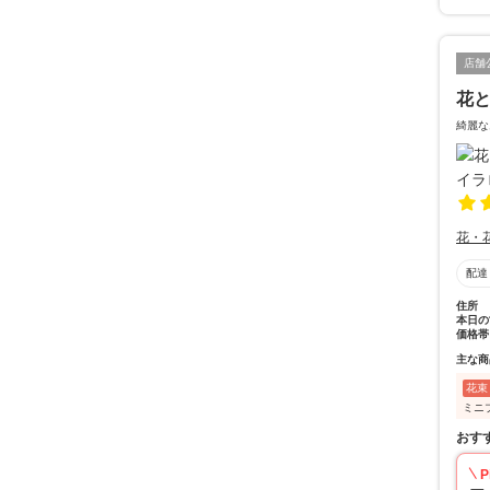
店舗
花と
綺麗な
花・
配達
住所
本日の
価格帯
主な商
花束
ミニ
おす
P