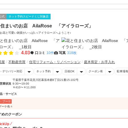
公式
ネット予約スピードくじ対象店
住まいのお店 AilaRose 「アイラローズ」
お花と可愛い雑貨がいっぱい♪アイラローズへようこそ♪
4.03
口コミ
10件
写真
318枚
花屋
不動産売買
住宅リフォーム・リノベーション
庭木剪定・お手入れ
・デリバリー対応
ネット予約
日祝OK
クーポン有
駐車場
千葉県千葉市花見川区幕張本郷6丁目21番15-102号
営業状況
9:30〜19:00
￥410〜￥11,000
品・サービス
・ブーケ
ブーケ色々
すめのクーポン
ickUp