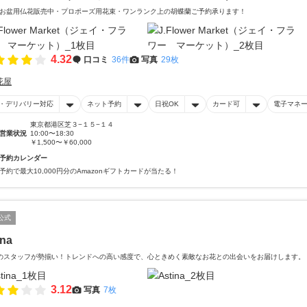
お盆用仏花販売中・プロポーズ用花束・ワンランク上の胡蝶蘭ご予約承ります！
4.32
口コミ
36件
写真
29枚
花屋
・デリバリー対応
ネット予約
日祝OK
カード可
電子マネ
東京都港区芝３−１５−１４
営業状況
10:00〜18:30
￥1,500〜￥60,000
予約カレンダー
予約で最大10,000円分のAmazonギフトカードが当たる！
公式
ina
のスタッフが勢揃い！トレンドへの高い感度で、心ときめく素敵なお花との出会いをお届けします。
3.12
写真
7枚