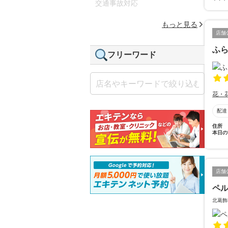
交通事故対応
もっと見る
店舗
ふ
フリーワード
花・
配達
住所
本日の
店舗
ペ
北葛飾