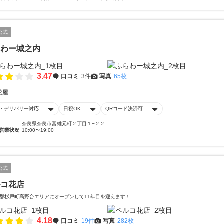
公式
らわー城之内
3.47
口コミ
3件
写真
65枚
花屋
・デリバリー対応
日祝OK
QRコード決済可
奈良県奈良市富雄元町２丁目１−２２
営業状況
10:00〜19:00
公式
ルコ花店
郡杉戸町高野台エリアにオープンして11年目を迎えます！
4.18
口コミ
19件
写真
282枚