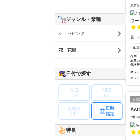
新鮮な
ジャンル・業種
ショッピング
花・
配達
花・花屋
住所
本日の
価格帯
ネット
日付で探す
ネット
今日
明日
8/8
8/9
店舗
日時
土曜日
Ast
指定
8/15
Z世代
特長