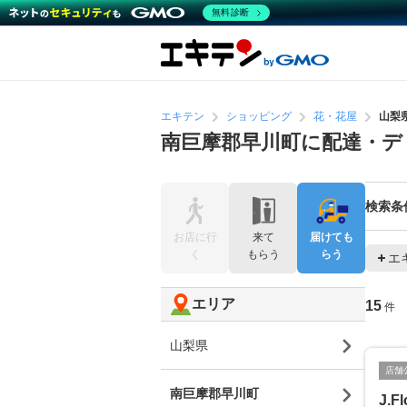
無料診断
エキテン
ショッピング
花・花屋
山梨
南巨摩郡早川町に配達・デ
検索条
お店に行
来て
届けても
く
もらう
らう
エ
エリア
15
件
山梨県
店舗
南巨摩郡早川町
J.