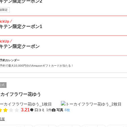
キテン限定クーポン2
規限定
ickUp
キテン限定クーポン1
ickUp
キテン限定クーポン
予約カレンダー
予約で最大10,000円分のAmazonギフトカードが当たる！
公式
ーカイフラワー花ゆう
3.21
口コミ
1件
写真
8枚
花屋