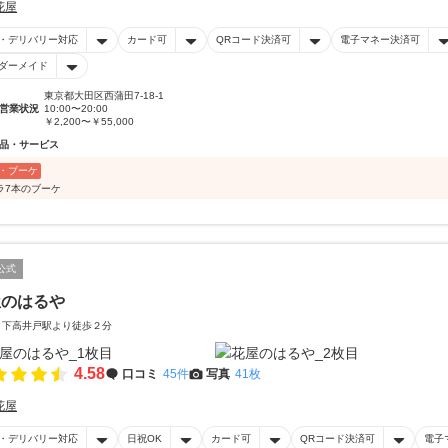
花屋
・デリバリー対応
カード可
QRコード決済可
電子マネー決済可
ダーメイド
東京都大田区西蒲田7-18-1
営業状況
10:00〜20:00
￥2,200〜￥55,000
品・サービス
・ブーケ
ラ7本のブーケ
公式
屋のはるや
 下高井戸駅より徒歩２分
4.58
口コミ
45件
写真
41枚
花屋
・デリバリー対応
日祝OK
カード可
QRコード決済可
電子