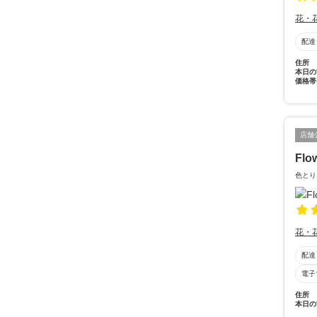
花・
配達
住所
本日の
価格帯
店舗
Flo
色とり
花・
配達
電子
住所
本日の