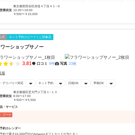
東京都世田谷区赤堤４丁目４１−６
営業状況
10:30〜19:00
￥500〜￥10,000
公式
ネット予約スピードくじ対象店
ラワーショップサノー
3.81
口コミ
9件
写真
23枚
花屋
・デリバリー対応
ネット予約
日祝OK
早朝OK
東京都港区芝大門２丁目１−１３
営業状況
8:00〜17:00
￥500〜￥5,500
品・サービス
・ブーケ
予約カレンダー
予約で最大10,000円分のAmazonギフトカードが当たる！