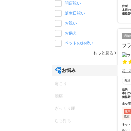
開店祝い
住所
本日の
誕生日祝い
価格帯
お祝い
お供え
店舗
ペットのお祝い
フ
もっと見る
お悩み
花・
配達
肩こり
住所
本日の
腰痛
価格帯
主な商
ぎっくり腰
花束
花束
むち打ち
ネット
ネット