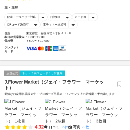
花・花屋
配達・デリバリー対応
日祝OK
カード可
QRコード決済可
電子マネー決済可
住所
東京都世田谷区赤堤４丁目４１−６
本日の営業状況
10:30〜19:00
価格帯
￥500〜￥10,000
クレジット
カード
店舗公式
ネット予約スピードくじ対象店
J.Flower Market（ジェイ・フラワー マーケッ
ト）
新鮮なお盆用仏花販売中・プロポーズ用花束・ワンランク上の胡蝶蘭ご予約承ります！
4.32
口コミ
36件
写真
29枚