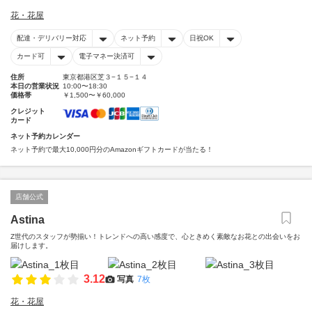
花・花屋
配達・デリバリー対応
ネット予約
日祝OK
カード可
電子マネー決済可
住所
東京都港区芝３−１５−１４
本日の営業状況
10:00〜18:30
価格帯
￥1,500〜￥60,000
クレジット
カード
ネット予約カレンダー
ネット予約で最大10,000円分のAmazonギフトカードが当たる！
店舗公式
Astina
Z世代のスタッフが勢揃い！トレンドへの高い感度で、心ときめく素敵なお花との出会いをお
届けします。
3.12
写真
7枚
花・花屋