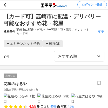
ログイン・登録
【カード可】韮崎市に配達・デリバリー
可能なおすすめ花・花屋
韮崎市に配達・デリバリー可能
花・花屋
クレジット
変更
検索条件
カード可
エキテンネット予約
日祝OK
7
件
店舗公式
花屋のはるや
京王線 下高井戸駅より徒歩２分
4.58
口コミ
45件
写真
41枚