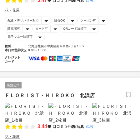
3.47
口コミ
2件
写真
27枚
花・花屋
配達・デリバリー対応
日祝OK
クーポン有
駐車場有
カード可
QRコード決済可
電子マネー決済可
住所
北海道札幌市中央区南四条西9丁目1009
本日の営業状況
9:00〜18:00
クレジット
カード
店舗公式
ＦＬＯＲＩＳＴ・ＨＩＲＯＫＯ 北浜店
3.44
口コミ
3件
写真
81枚
花・花屋