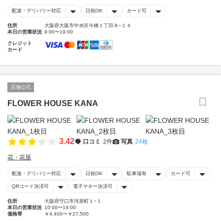
配達・デリバリー対応
日祝OK
カード可
住所
大阪府大阪市中央区今橋１丁目８−１４
本日の営業状況
9:00〜19:00
クレジット
カード
店舗公式
FLOWER HOUSE KANA
3.42
口コミ
2件
写真
24枚
花・花屋
配達・デリバリー対応
日祝OK
駐車場有
カード可
QRコード決済可
電子マネー決済可
住所
大阪府守口市河原町１−１
本日の営業状況
10:00〜19:00
価格帯
￥4,400〜￥27,500