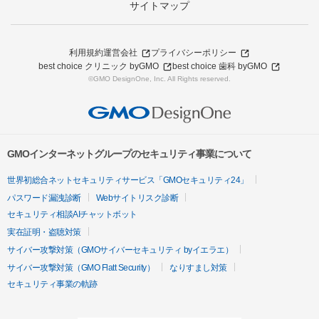
サイトマップ
利用規約
運営会社
プライバシーポリシー
best choice クリニック byGMO
best choice 歯科 byGMO
©GMO DesignOne, Inc. All Rights reserved.
GMOインターネットグループのセキュリティ事業について
世界初総合ネットセキュリティサービス「GMOセキュリティ24」
パスワード漏洩診断
Webサイトリスク診断
セキュリティ相談AIチャットボット
実在証明・盗聴対策
サイバー攻撃対策（GMOサイバーセキュリティ byイエラエ）
サイバー攻撃対策（GMO Flatt Security）
なりすまし対策
セキュリティ事業の軌跡