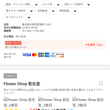
配達・デリバリー対応
カード可
QRコード決済可
電子マネー決済可
女性歓迎
男性歓迎
オーダーメイド
住所
東京都大田区西蒲田7-18-1
本日の営業状況
10:00〜20:00
価格帯
￥2,200〜￥55,000
主な商品・サービス
花束・ブーケ
4,400
￥
（税込）
赤バラ7本のブーケ
クレジット
カード
店舗公式
Flower Shop 彩生堂
色とりどりの華やかなお花たちが、いつでも皆様を歓迎♪思わず足を運びたくなるフラワー
ショップ