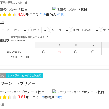
 下高井戸駅より徒歩２分
4.58
口コミ
45件
写真
41枚
花屋
・デリバリー対応
日祝OK
カード可
QRコード決済可
電子
東京都世田谷区赤堤４丁目４１−６
営業状況
10:30〜19:00
月
火
水
木
10:30~19:00
休
￥500〜￥10,000
公式
ネット予約スピードくじ対象店
ラワーショップサノー
3.81
口コミ
9件
写真
23枚
花屋