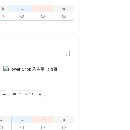
金
土
日
祝
休
QRコード決済可
金
土
日
祝