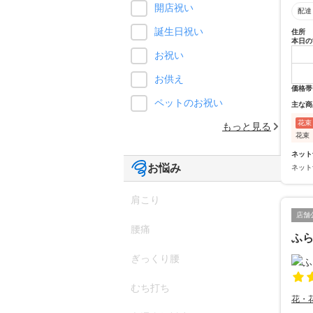
開店祝い
配達
誕生日祝い
住所
本日の
お祝い
お供え
価格帯
ペットのお祝い
主な商
花束
もっと見る
花束
ネット
お悩み
ネット
肩こり
店舗
腰痛
ふ
ぎっくり腰
むち打ち
花・