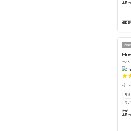
本日の
価格帯
店舗
Flo
色とり
花・
配達
電子
住所
本日の