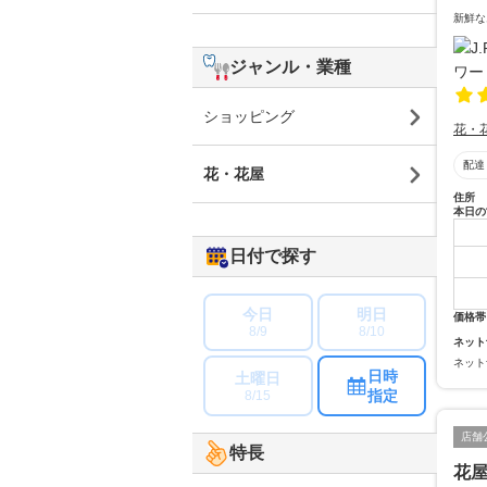
新鮮な
ジャンル・業種
ショッピング
花・
配達
花・花屋
住所
本日の
日付で探す
今日
明日
価格帯
8/9
8/10
ネット
ネット
日時
土曜日
指定
8/15
店舗
特長
花