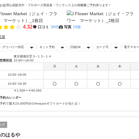
お盆用仏花販売中・プロポーズ用花束・ワンランク上の胡蝶蘭ご予約承ります！
4.32
口コミ
36件
写真
29枚
花屋
・デリバリー対応
ネット予約
日祝OK
カード可
電子マネ
東京都港区芝３−１５−１４
営業状況
10:00〜18:00
月
火
水
木
10:00~18:00
10:00~18:30
￥1,500〜￥60,000
予約カレンダー
予約で最大10,000円分のAmazonギフトカードが当たる！
公式
屋のはるや