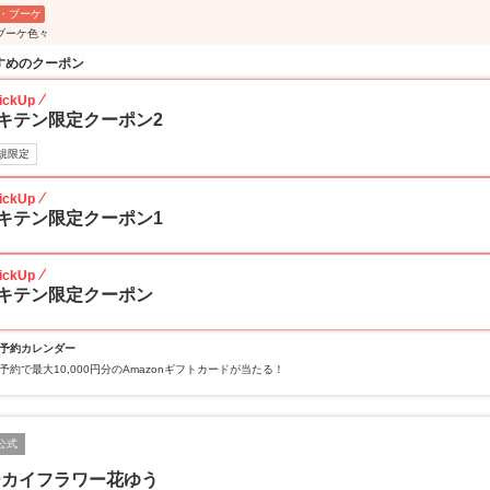
・ブーケ
ブーケ色々
すめのクーポン
ickUp
キテン限定クーポン2
規限定
ickUp
キテン限定クーポン1
ickUp
キテン限定クーポン
予約カレンダー
予約で最大10,000円分のAmazonギフトカードが当たる！
公式
ーカイフラワー花ゆう