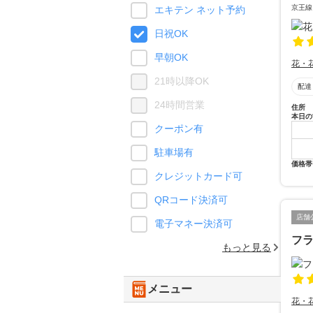
京王線
エキテン ネット予約
日祝OK
早朝OK
花・
21時以降OK
配達
24時間営業
住所
本日の
クーポン有
駐車場有
価格帯
クレジットカード可
QRコード決済可
店舗
電子マネー決済可
フ
もっと見る
メニュー
花・