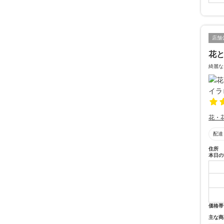
店舗
花と
綺麗な
花・
配達
住所
本日の
価格帯
主な商