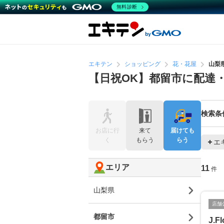
無料診断
エキテン
ショッピング
花・花屋
山梨
【日祝OK】都留市に配達
検索条
お店に行
来て
届けても
く
もらう
らう
エ
エリア
11
件
山梨県
店舗
都留市
J.