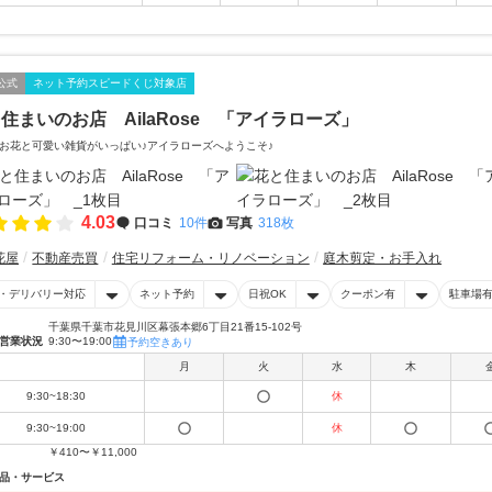
公式
ネット予約スピードくじ対象店
住まいのお店 AilaRose 「アイラローズ」
お花と可愛い雑貨がいっぱい♪アイラローズへようこそ♪
4.03
口コミ
10件
写真
318枚
花屋
不動産売買
住宅リフォーム・リノベーション
庭木剪定・お手入れ
・デリバリー対応
ネット予約
日祝OK
クーポン有
駐車場
千葉県千葉市花見川区幕張本郷6丁目21番15-102号
営業状況
9:30〜19:00
予約空きあり
月
火
水
木
9:30~18:30
休
9:30~19:00
休
￥410〜￥11,000
品・サービス