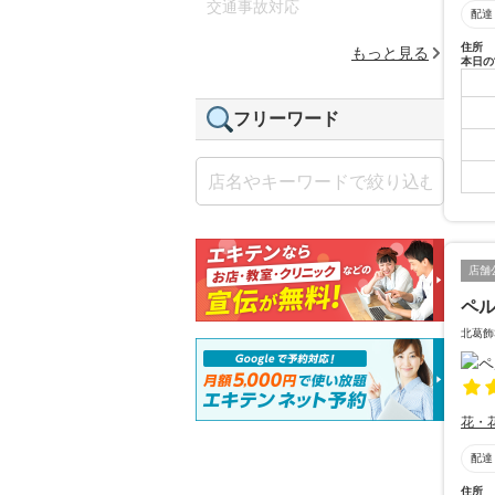
交通事故対応
配達
住所
もっと見る
本日の
フリーワード
店舗
ペ
北葛飾
花・
配達
住所