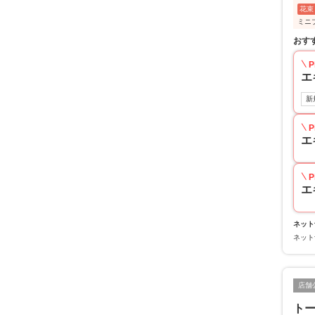
花束
ミニ
おす
P
エ
新
P
エ
P
エ
ネット
ネット
店舗
ト