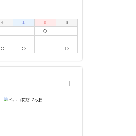
金
土
日
祝