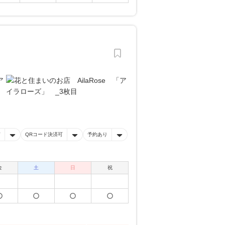
有
QRコード決済可
予約あり
金
土
日
祝