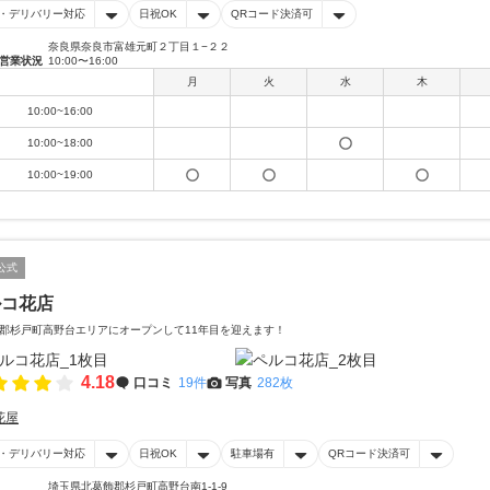
・デリバリー対応
日祝OK
QRコード決済可
奈良県奈良市富雄元町２丁目１−２２
営業状況
10:00〜16:00
月
火
水
木
10:00~16:00
10:00~18:00
10:00~19:00
公式
ルコ花店
郡杉戸町高野台エリアにオープンして11年目を迎えます！
4.18
口コミ
19件
写真
282枚
花屋
・デリバリー対応
日祝OK
駐車場有
QRコード決済可
埼玉県北葛飾郡杉戸町高野台南1-1-9