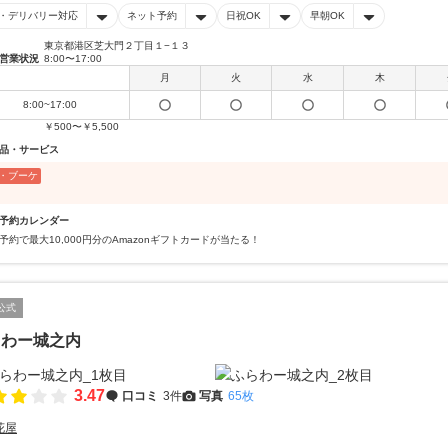
・デリバリー対応
ネット予約
日祝OK
早朝OK
東京都港区芝大門２丁目１−１３
営業状況
8:00〜17:00
月
火
水
木
8:00~17:00
￥500〜￥5,500
品・サービス
・ブーケ
予約カレンダー
予約で最大10,000円分のAmazonギフトカードが当たる！
公式
らわー城之内
3.47
口コミ
3件
写真
65枚
花屋