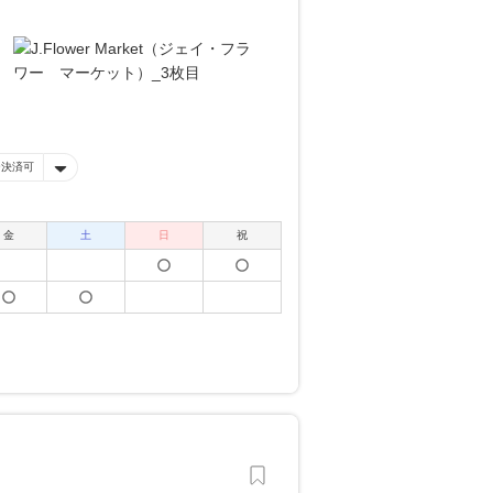
ー決済可
金
土
日
祝