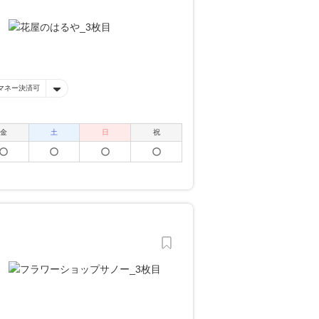
マネー決済可
金
土
日
祝