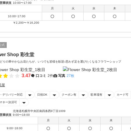
営業状況
10:00〜17:00
月
火
水
木
10:00~17:00
￥2,200〜￥16,200
公式
wer Shop 彩生堂
どりの華やかなお花たちが、いつでも皆様を歓迎♪思わず足を運びたくなるフラワーショップ
3.47
口コミ
2件
写真
27枚
花屋
・デリバリー対応
日祝OK
クーポン有
駐車場有
カード可
マネー決済可
北海道札幌市中央区南四条西9丁目1009
営業状況
9:00〜18:00
月
火
水
木
9:00~18:00