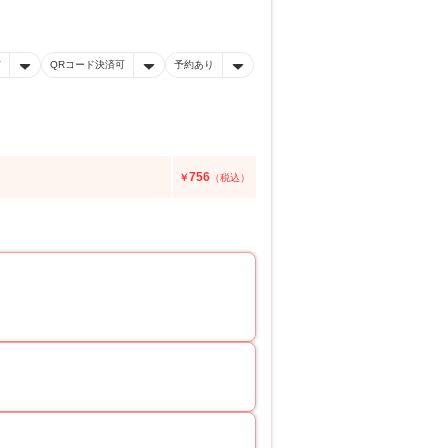
有
QRコード決済可
予約あり
756
￥
（税込）