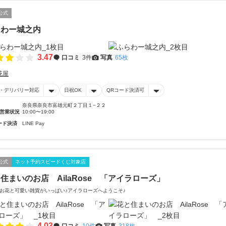
公式
らわー城之内
3.47
口コミ
3件
写真
65枚
花屋
・デリバリー対応
日祝OK
QRコード決済可
奈良県奈良市富雄元町２丁目１−２２
営業状況
10:00〜19:00
ード決済
LINE Pay
公式
ネット予約スピードくじ対象店
住まいのお店 AilaRose 「アイラローズ」
お花と可愛い雑貨がいっぱい♪アイラローズへようこそ♪
4.03
口コミ
10件
写真
318枚