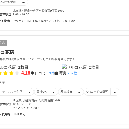
マネー決済可
北海道札幌市中央区南四条西9丁目1009
営業状況
9:00〜18:00
ード決済
PayPay
LINE Pay
楽天ペイ
d払い
au Pay
公式
ルコ花店
郡杉戸町高野台エリアにオープンして11年目を迎えます！
4.18
口コミ
19件
写真
282枚
花屋
・デリバリー対応
日祝OK
駐車場有
QRコード決済可
埼玉県北葛飾郡杉戸町高野台南1-1-9
営業状況
10:00〜17:00
￥2,200〜￥16,200
ード決済
LINE Pay