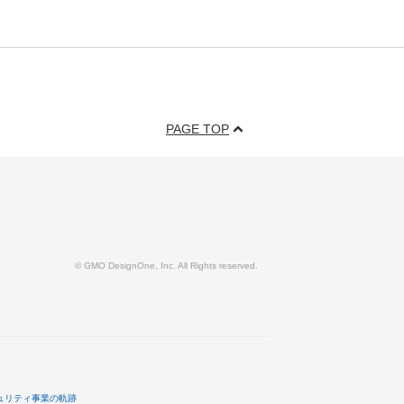
PAGE TOP
© GMO DesignOne, Inc. All Rights reserved.
ュリティ事業の軌跡