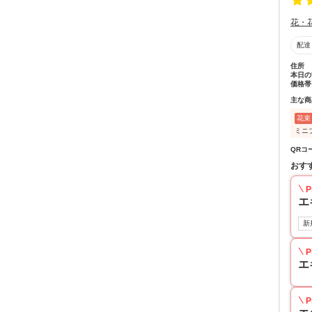
花・
配達
住所
本日の
価格帯
主な商
花束
ミニ
QRコ
おす
P
エ
新
P
エ
P