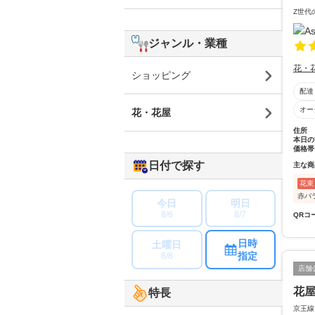
Z世代
ジャンル・業種
花・
ショッピング
配達
オー
花・花屋
住所
本日の
価格帯
日付で探す
主な商
花束
赤バ
今日
明日
8/6
8/7
QRコ
日時
土曜日
指定
8/8
店舗
花
特長
京王線