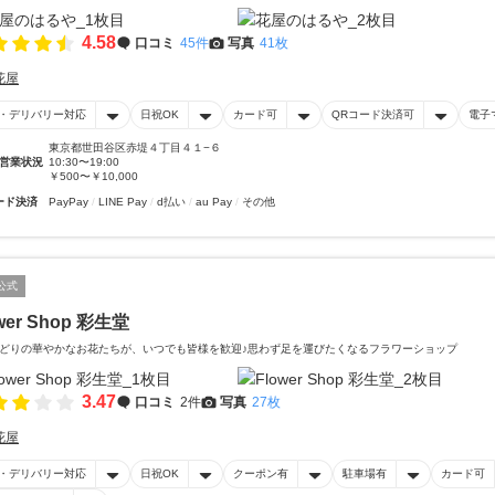
4.58
口コミ
45件
写真
41枚
花屋
・デリバリー対応
日祝OK
カード可
QRコード決済可
電子
東京都世田谷区赤堤４丁目４１−６
営業状況
10:30〜19:00
￥500〜￥10,000
ード決済
PayPay
LINE Pay
d払い
au Pay
その他
公式
wer Shop 彩生堂
どりの華やかなお花たちが、いつでも皆様を歓迎♪思わず足を運びたくなるフラワーショップ
3.47
口コミ
2件
写真
27枚
花屋
・デリバリー対応
日祝OK
クーポン有
駐車場有
カード可