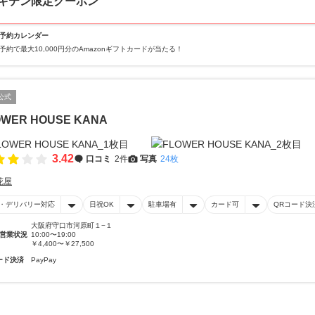
キテン限定クーポン
予約カレンダー
予約で最大10,000円分のAmazonギフトカードが当たる！
公式
OWER HOUSE KANA
3.42
口コミ
2件
写真
24枚
花屋
・デリバリー対応
日祝OK
駐車場有
カード可
QRコード決
大阪府守口市河原町１−１
営業状況
10:00〜19:00
￥4,400〜￥27,500
ード決済
PayPay