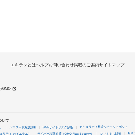
エキテンとは
ヘルプ
お問い合わせ
掲載のご案内
サイトマップ
 byGMO
ついて
セキュリティ相談AIチャットボット
4」
パスワード漏洩診断
Webサイトリスク診断
セキ
ュリティ byイエラエ）
サイバー攻撃対策（GMO Flatt Security）
なりすまし対策