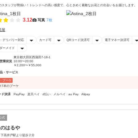
のスタッフが勢揃い！トレンドへの高い感度で、心ときめく素敵なお花との出会いをお届けします。
3.12
写真
7枚
花屋
・デリバリー対応
カード可
QRコード決済可
電子マネー決済可
ダーメイド
東京都大田区西蒲田7-18-1
営業状況
10:00〜20:00
￥2,200〜￥55,000
品・サービス
・ブーケ
ラ7本のブーケ
ード決済
PayPay
楽天ペイ
d払い
メルペイ
au Pay
Alipay
公式
屋のはるや
 下高井戸駅より徒歩２分