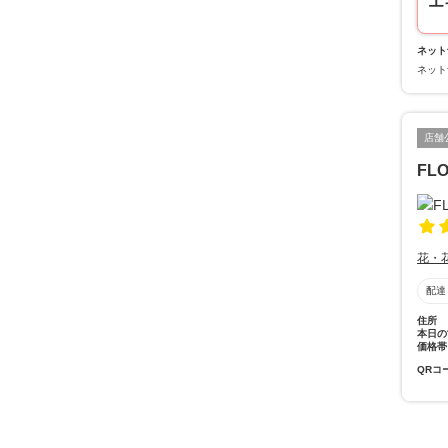
エ
ネット
ネット
店舗
FL
花・
配達
住所
本日の
価格帯
QRコ