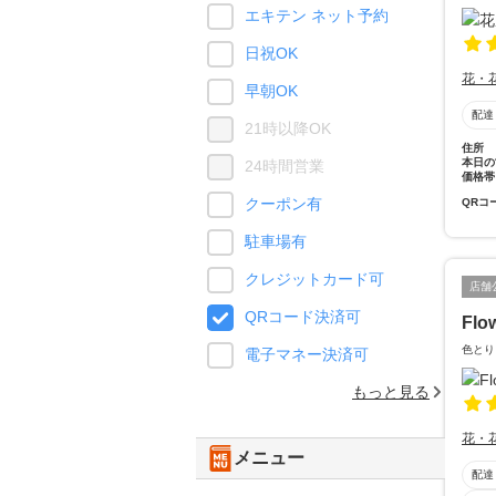
エキテン ネット予約
日祝OK
花・
早朝OK
配達
21時以降OK
住所
本日の
24時間営業
価格帯
クーポン有
QRコ
駐車場有
クレジットカード可
店舗
QRコード決済可
Flo
色とり
電子マネー決済可
もっと見る
花・
メニュー
配達