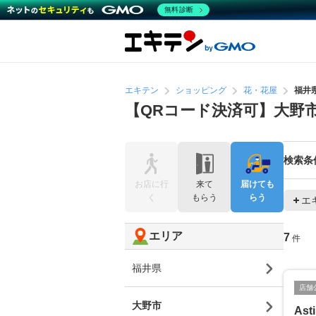
無料診断
エキテン
ショッピング
花・花屋
福井
【QRコード決済可】大野
検索条
お店に行
来て
届けても
く
もらう
らう
エ
エリア
7
件
福井県
店舗
大野市
Ast