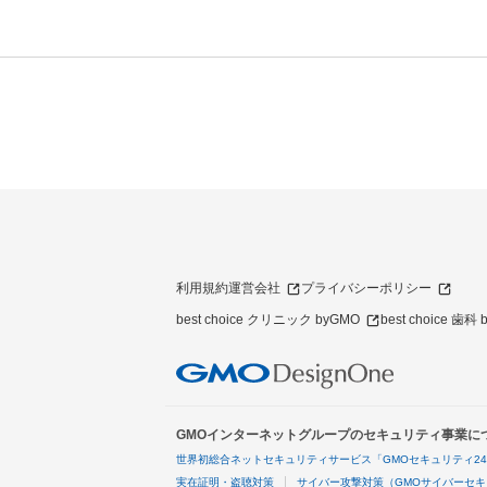
利用規約
運営会社
プライバシーポリシー
best choice クリニック byGMO
best choice 歯科
GMOインターネットグループのセキュリティ事業に
世界初総合ネットセキュリティサービス「GMOセキュリティ2
実在証明・盗聴対策
サイバー攻撃対策（GMOサイバーセキ