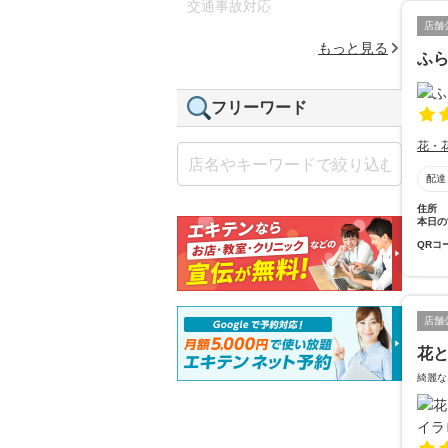
交通事故対応
店舗
もっと見る
ふ
フリーワード
花・
配達
住所
本日の
QRコ
店舗
花と
綺麗な