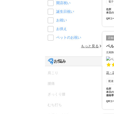
電子
開店祝い
住所
誕生日祝い
本日の
QRコ
お祝い
お供え
ペットのお祝い
店舗
ペ
もっと見る
北葛飾
お悩み
肩こり
花・
配達
腰痛
住所
本日の
ぎっくり腰
価格帯
QRコ
むち打ち