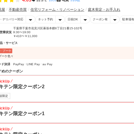
花屋
不動産売買
住宅リフォーム・リノベーション
庭木剪定・お手入れ
・デリバリー対応
ネット予約
日祝OK
クーポン有
駐車場
千葉県千葉市花見川区幕張本郷6丁目21番15-102号
営業状況
9:30〜19:00
￥410〜￥11,000
品・サービス
・ブーケ
ブーケ色々
ード決済
PayPay
LINE Pay
au Pay
すめのクーポン
ickUp
キテン限定クーポン2
規限定
ickUp
キテン限定クーポン1
ickUp