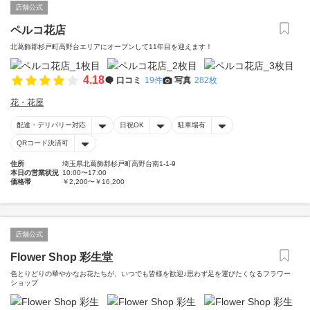
店舗公式
ペルコ花店
北葛飾郡杉戸町高野台エリアにオープンして11年目を迎えます！
4.18
口コミ
19件
写真
282枚
花・花屋
配達・デリバリー対応
日祝OK
駐車場有
QRコード決済可
住所
埼玉県北葛飾郡杉戸町高野台南1-1-9
本日の営業状況
10:00〜17:00
価格帯
￥2,200〜￥16,200
店舗公式
Flower Shop 彩生堂
色とりどりの華やかなお花たちが、いつでも皆様を歓迎♪思わず足を運びたくなるフラワー
ショップ