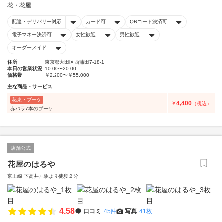
花・花屋
配達・デリバリー対応
カード可
QRコード決済可
電子マネー決済可
女性歓迎
男性歓迎
オーダーメイド
住所
東京都大田区西蒲田7-18-1
本日の営業状況
10:00〜20:00
価格帯
￥2,200〜￥55,000
主な商品・サービス
花束・ブーケ
4,400
￥
（税込）
赤バラ7本のブーケ
店舗公式
花屋のはるや
京王線 下高井戸駅より徒歩２分
4.58
口コミ
45件
写真
41枚