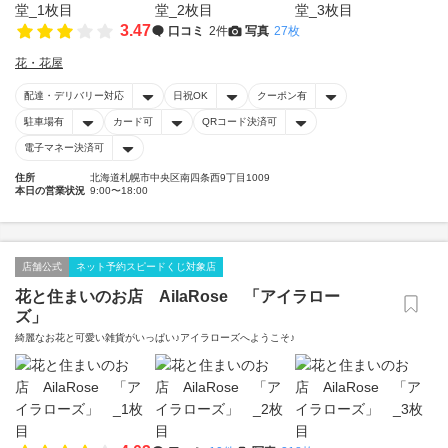
3.47
口コミ
2件
写真
27枚
花・花屋
配達・デリバリー対応
日祝OK
クーポン有
駐車場有
カード可
QRコード決済可
電子マネー決済可
住所
北海道札幌市中央区南四条西9丁目1009
本日の営業状況
9:00〜18:00
店舗公式
ネット予約スピードくじ対象店
花と住まいのお店 AilaRose 「アイラロー
ズ」
綺麗なお花と可愛い雑貨がいっぱい♪アイラローズへようこそ♪