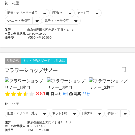
花・花屋
配達・デリバリー対応
日祝OK
カード可
QRコード決済可
電子マネー決済可
住所
東京都世田谷区赤堤４丁目４１−６
本日の営業状況
10:30〜19:00
価格帯
￥500〜￥10,000
店舗公式
ネット予約スピードくじ対象店
フラワーショップサノー
3.81
口コミ
9件
写真
23枚
花・花屋
配達・デリバリー対応
ネット予約
日祝OK
早朝OK
住所
東京都港区芝大門２丁目１−１３
本日の営業状況
8:00〜17:00
価格帯
￥500〜￥5,500