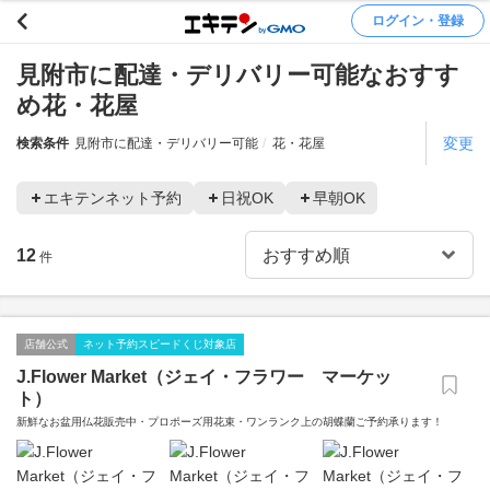
ログイン・登録
見附市に配達・デリバリー可能なおすす
め花・花屋
変更
検索条件
見附市に配達・デリバリー可能
花・花屋
エキテンネット予約
日祝OK
早朝OK
12
件
店舗公式
ネット予約スピードくじ対象店
J.Flower Market（ジェイ・フラワー マーケッ
ト）
新鮮なお盆用仏花販売中・プロポーズ用花束・ワンランク上の胡蝶蘭ご予約承ります！