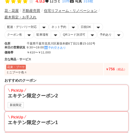
4.03
口コミ
10件
写真
318枚
花・花屋
不動産売買
住宅リフォーム・リノベーション
庭木剪定・お手入れ
配達・デリバリー対応
ネット予約
日祝OK
クーポン有
駐車場有
QRコード決済可
予約あり
住所
千葉県千葉市花見川区幕張本郷6丁目21番15-102号
本日の営業状況
9:30〜19:00
予約空きあり
価格帯
￥410〜￥11,000
主な商品・サービス
花束・ブーケ
756
￥
（税込）
ミニブーケ色々
おすすめのクーポン
PickUp
エキテン限定クーポン2
新規限定
PickUp
エキテン限定クーポン1