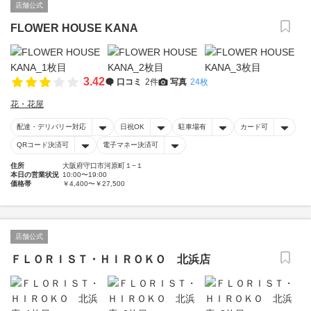
店舗公式
FLOWER HOUSE KANA
3.42
口コミ
2件
写真
24枚
花・花屋
配達・デリバリー対応
日祝OK
駐車場有
カード可
QRコード決済可
電子マネー決済可
住所
大阪府守口市河原町１−１
本日の営業状況
10:00〜19:00
価格帯
￥4,400〜￥27,500
店舗公式
ＦＬＯＲＩＳＴ・ＨＩＲＯＫＯ 北浜店