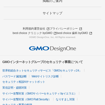
掲載のご案内
サイトマップ
利用規約
運営会社
プライバシーポリシー
best choice クリニック byGMO
best choice 歯科 byGMO
©GMO DesignOne, Inc. All Rights reserved.
GMOインターネットグループのセキュリティ事業について
世界初総合ネットセキュリティサービス「GMOセキュリティ24」
パスワード漏洩診断
Webサイトリスク診断
セキュリティ相談AIチャットボット
実在証明・盗聴対策
サイバー攻撃対策（GMOサイバーセキュリティ byイエラエ）
サイバー攻撃対策（GMO Flatt Security）
なりすまし対策
セキュリティ事業の軌跡