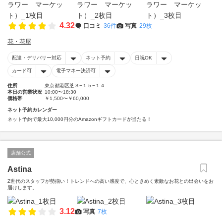
4.32
口コミ
36件
写真
29枚
花・花屋
配達・デリバリー対応
ネット予約
日祝OK
カード可
電子マネー決済可
住所
東京都港区芝３−１５−１４
本日の営業状況
10:00〜18:30
価格帯
￥1,500〜￥60,000
ネット予約カレンダー
ネット予約で最大10,000円分のAmazonギフトカードが当たる！
店舗公式
Astina
Z世代のスタッフが勢揃い！トレンドへの高い感度で、心ときめく素敵なお花との出会いをお
届けします。
3.12
写真
7枚