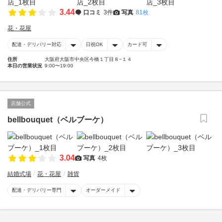
3.44
口コミ
3件
写真
81枚
花・花屋
配達・デリバリー対応
日祝OK
カード可
住所
大阪府大阪市中央区今橋１丁目８−１４
本日の営業状況
9:00〜19:00
店舗公式
bellbouquet（ベルブーケ）
3.04
写真
4枚
結婚式場
花・花屋
雑貨
配達・デリバリー専門
オーダーメイド