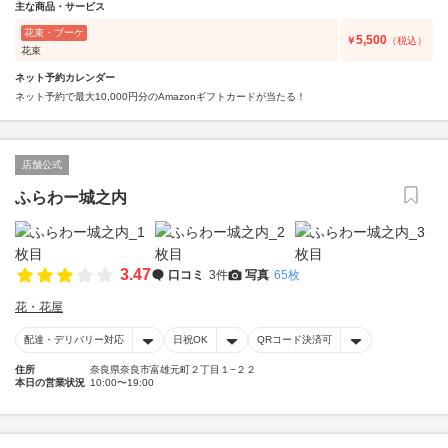
主な商品・サービス
花束・ブーケ
5,500
￥
（税込）
花束
ネット予約カレンダー
ネット予約で最大10,000円分のAmazonギフトカードが当たる！
店舗公式
ふらわー城之内
3.47
口コミ
3件
写真
65枚
花・花屋
配達・デリバリー対応
日祝OK
QRコード決済可
住所
奈良県奈良市富雄元町２丁目１−２２
本日の営業状況
10:00〜19:00