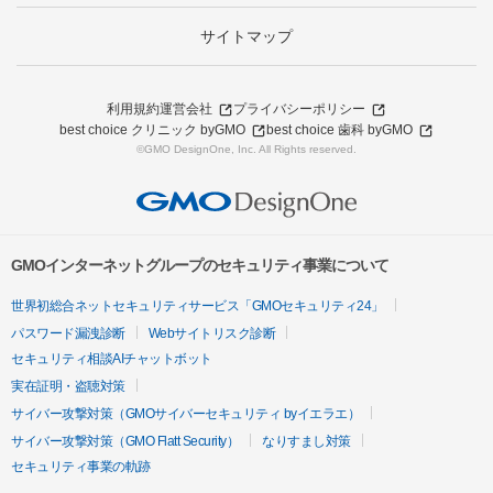
サイトマップ
利用規約
運営会社
プライバシーポリシー
best choice クリニック byGMO
best choice 歯科 byGMO
©GMO DesignOne, Inc. All Rights reserved.
GMOインターネットグループのセキュリティ事業について
世界初総合ネットセキュリティサービス「GMOセキュリティ24」
パスワード漏洩診断
Webサイトリスク診断
セキュリティ相談AIチャットボット
実在証明・盗聴対策
サイバー攻撃対策（GMOサイバーセキュリティ byイエラエ）
サイバー攻撃対策（GMO Flatt Security）
なりすまし対策
セキュリティ事業の軌跡