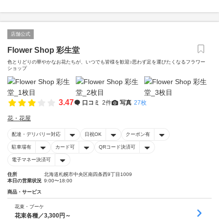
店舗公式
Flower Shop 彩生堂
色とりどりの華やかなお花たちが、いつでも皆様を歓迎♪思わず足を運びたくなるフラワー
ショップ
3.47
口コミ
2件
写真
27枚
花・花屋
配達・デリバリー対応
日祝OK
クーポン有
駐車場有
カード可
QRコード決済可
電子マネー決済可
住所
北海道札幌市中央区南四条西9丁目1009
本日の営業状況
9:00〜18:00
商品・サービス
花束・ブーケ
花束各種／3,300円～