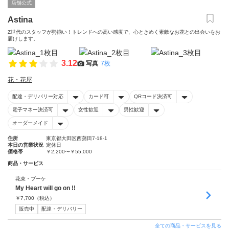
店舗公式
Astina
Z世代のスタッフが勢揃い！トレンドへの高い感度で、心ときめく素敵なお花との出会いをお
届けします。
3.12
写真
7枚
花・花屋
配達・デリバリー対応
カード可
QRコード決済可
電子マネー決済可
女性歓迎
男性歓迎
オーダーメイド
住所
東京都大田区西蒲田7-18-1
本日の営業状況
定休日
価格帯
￥2,200〜￥55,000
商品・サービス
花束・ブーケ
My Heart will go on !!
￥
7,700
（税込）
販売中
配達・デリバリー
全ての商品・サービスを見る