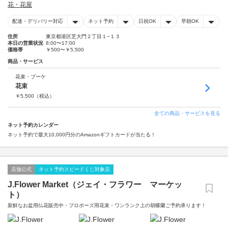
花・花屋
配達・デリバリー対応
ネット予約
日祝OK
早朝OK
住所
東京都港区芝大門２丁目１−１３
本日の営業状況
8:00〜17:00
価格帯
￥500〜￥5,500
商品・サービス
花束・ブーケ
花束
￥
5,500
（税込）
全ての商品・サービスを見る
ネット予約カレンダー
ネット予約で最大10,000円分のAmazonギフトカードが当たる！
店舗公式
ネット予約スピードくじ対象店
J.Flower Market（ジェイ・フラワー マーケッ
ト）
新鮮なお盆用仏花販売中・プロポーズ用花束・ワンランク上の胡蝶蘭ご予約承ります！