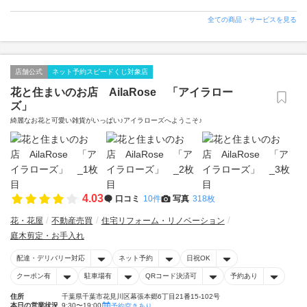
全ての商品・サービスを見る
店舗公式
ネット予約スピードくじ対象店
花と住まいのお店 AilaRose 「アイラロー
ズ」
綺麗なお花と可愛い雑貨がいっぱい♪アイラローズへようこそ♪
4.03
口コミ
10件
写真
318枚
花・花屋
不動産売買
住宅リフォーム・リノベーション
庭木剪定・お手入れ
配達・デリバリー対応
ネット予約
日祝OK
クーポン有
駐車場有
QRコード決済可
予約あり
住所
千葉県千葉市花見川区幕張本郷6丁目21番15-102号
本日の営業状況
9:30〜19:00
予約空きあり