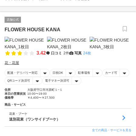
店舗公式
FLOWER HOUSE KANA
3.42
口コミ
2件
写真
24枚
花・花屋
配達・デリバリー対応
日祝OK
駐車場有
カード可
QRコード決済可
電子マネー決済可
住所
大阪府守口市河原町１−１
本日の営業状況
10:00〜19:00
価格帯
￥4,400〜￥27,500
商品・サービス
花束・ブーケ
送別花束（ワンサイドブーケ）
全ての商品・サービスを見る