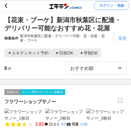
ログイン・登録
【花束・ブーケ】新潟市秋葉区に配達・
デリバリー可能なおすすめ花・花屋
新潟市秋葉区に配達・デリバリー可能
花・花屋
花
変更
検索条件
束・ブーケ
エキテンネット予約
日祝OK
早朝OK
8
件
店舗公式
ネット予約スピードくじ対象店
フラワーショップサノー
3.81
口コミ
9件
写真
23枚