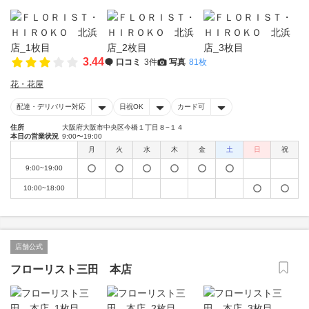
3.44
口コミ
3件
写真
81枚
花・花屋
配達・デリバリー対応
日祝OK
カード可
住所
大阪府大阪市中央区今橋１丁目８−１４
本日の営業状況
9:00〜19:00
月
火
水
木
金
土
日
祝
9:00~19:00
10:00~18:00
店舗公式
フローリスト三田 本店