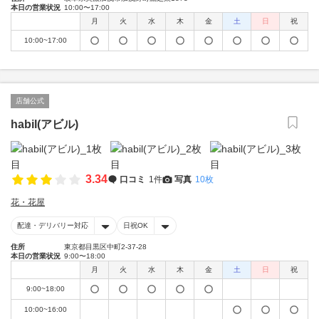
本日の営業状況
10:00〜17:00
月
火
水
木
金
土
日
祝
10:00~17:00
店舗公式
habil(アビル)
3.34
口コミ
1件
写真
10枚
花・花屋
配達・デリバリー対応
日祝OK
住所
東京都目黒区中町2-37-28
本日の営業状況
9:00〜18:00
月
火
水
木
金
土
日
祝
9:00~18:00
10:00~16:00