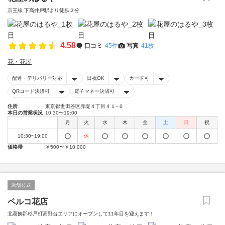
京王線 下高井戸駅より徒歩２分
4.58
口コミ
45件
写真
41枚
花・花屋
配達・デリバリー対応
日祝OK
カード可
QRコード決済可
電子マネー決済可
住所
東京都世田谷区赤堤４丁目４１−６
本日の営業状況
10:30〜19:00
月
火
水
木
金
土
日
祝
10:30~19:00
休
価格帯
￥500〜￥10,000
店舗公式
ペルコ花店
北葛飾郡杉戸町高野台エリアにオープンして11年目を迎えます！