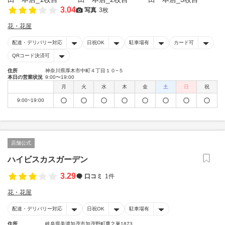
3.04
写真
3枚
花・花屋
配達・デリバリー対応
日祝OK
駐車場有
カード可
QRコード決済可
住所
神奈川県厚木市中町４丁目１０−５
本日の営業状況
9:00〜19:00
月
火
水
木
金
土
日
祝
9:00~19:00
店舗公式
ハイビスカスガーデン
3.29
口コミ
1件
花・花屋
配達・デリバリー対応
日祝OK
駐車場有
住所
岐阜県美濃加茂市加茂野町鷹之巣1873