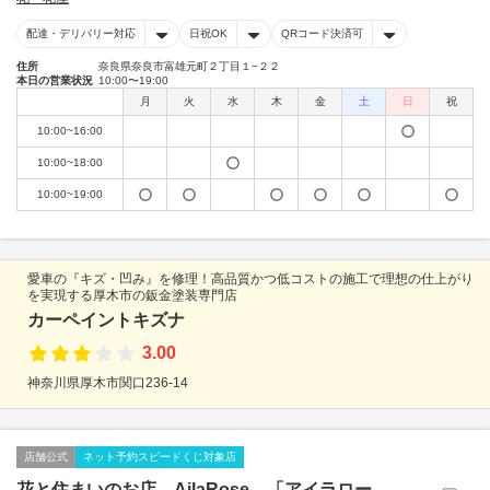
配達・デリバリー対応
日祝OK
QRコード決済可
住所
奈良県奈良市富雄元町２丁目１−２２
本日の営業状況
10:00〜19:00
月
火
水
木
金
土
日
祝
10:00~16:00
10:00~18:00
10:00~19:00
愛車の『キズ・凹み』を修理！高品質かつ低コストの施工で理想の仕上がり
を実現する厚木市の鈑金塗装専門店
カーペイントキズナ
3.00
神奈川県厚木市関口236-14
店舗公式
ネット予約スピードくじ対象店
花と住まいのお店 AilaRose 「アイラロー