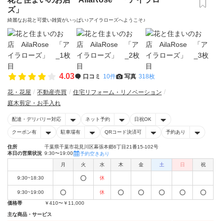
ズ」
綺麗なお花と可愛い雑貨がいっぱい♪アイラローズへようこそ♪
4.03
口コミ
10件
写真
318枚
花・花屋
不動産売買
住宅リフォーム・リノベーション
庭木剪定・お手入れ
配達・デリバリー対応
ネット予約
日祝OK
クーポン有
駐車場有
QRコード決済可
予約あり
住所
千葉県千葉市花見川区幕張本郷6丁目21番15-102号
本日の営業状況
9:30〜19:00
予約空きあり
月
火
水
木
金
土
日
祝
9:30~18:30
休
9:30~19:00
休
価格帯
￥410〜￥11,000
主な商品・サービス