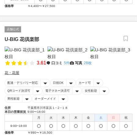
価格帯
￥4,400〜￥27,500
店舗公式
U-BIG 花倶楽部
3.61
口コミ
5件
写真
28枚
花・花屋
配達・デリバリー対応
日祝OK
カード可
QRコード決済可
電子マネー決済可
女性歓迎
男性歓迎
オーダーメイド
住所
千葉県市川市富浜１−２−１８
本日の営業状況
9:00〜18:00
月
火
水
木
金
土
日
祝
9:00~18:00
価格帯
￥990〜￥16,500