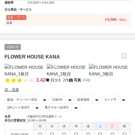
価格帯
￥5,500〜￥44,000
主な商品・サービス
花束・ブーケ
5,500
￥
（税込）
花束
店舗公式
FLOWER HOUSE KANA
3.42
口コミ
2件
写真
24枚
花・花屋
配達・デリバリー対応
日祝OK
駐車場有
カード可
QRコード決済可
電子マネー決済可
住所
大阪府守口市河原町１−１
本日の営業状況
10:00〜19:00
月
火
水
木
金
土
日
祝
10:00~19:00