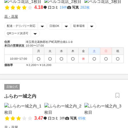
4.18
口コミ
19件
写真
282枚
花・花屋
配達・デリバリー対応
日祝OK
駐車場有
QRコード決済可
住所
埼玉県北葛飾郡杉戸町高野台南1-1-9
本日の営業状況
10:00〜17:00
月
火
水
木
金
土
日
祝
10:00~17:00
休
価格帯
￥2,200〜￥16,200
店舗公式
ふらわー城之内
3.47
口コミ
3件
写真
65枚
花・花屋