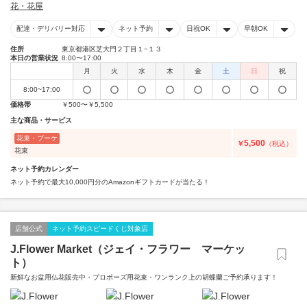
花・花屋
配達・デリバリー対応
ネット予約
日祝OK
早朝OK
住所
東京都港区芝大門２丁目１−１３
本日の営業状況
8:00〜17:00
月
火
水
木
金
土
日
祝
8:00~17:00
価格帯
￥500〜￥5,500
主な商品・サービス
花束・ブーケ
5,500
￥
（税込）
花束
ネット予約カレンダー
ネット予約で最大10,000円分のAmazonギフトカードが当たる！
店舗公式
ネット予約スピードくじ対象店
J.Flower Market（ジェイ・フラワー マーケッ
ト）
新鮮なお盆用仏花販売中・プロポーズ用花束・ワンランク上の胡蝶蘭ご予約承ります！