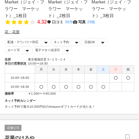
4.32
口コミ
36件
写真
29枚
花・花屋
配達・デリバリー対応
ネット予約
日祝OK
カード可
電子マネー決済可
住所
東京都港区芝３−１５−１４
本日の営業状況
10:00〜18:30
月
火
水
木
金
土
日
祝
10:00~18:00
10:00~18:30
価格帯
￥1,500〜￥60,000
ネット予約カレンダー
ネット予約で最大10,000円分のAmazonギフトカードが当たる！
店舗公式
花屋のはるや