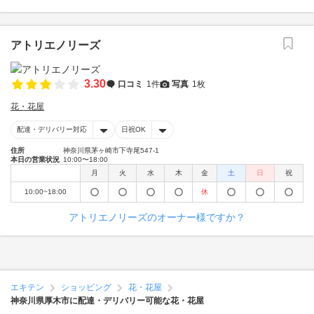
アトリエノリーズ
3.30
口コミ
1件
写真
1枚
花・花屋
配達・デリバリー対応
日祝OK
住所
神奈川県茅ヶ崎市下寺尾547-1
本日の営業状況
10:00〜18:00
月
火
水
木
金
土
日
祝
10:00~18:00
休
アトリエノリーズのオーナー様ですか？
エキテン
ショッピング
花・花屋
神奈川県厚木市に配達・デリバリー可能な花・花屋