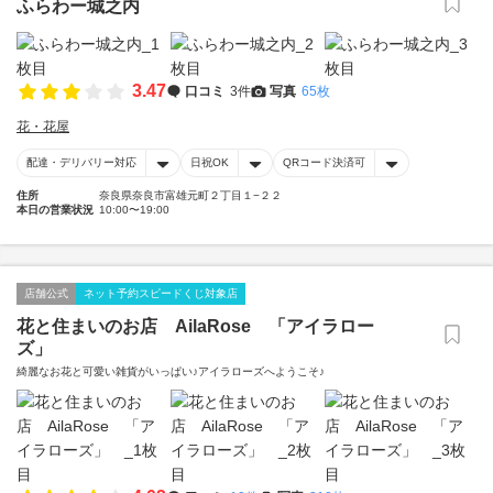
ふらわー城之内
3.47
口コミ
3件
写真
65枚
花・花屋
配達・デリバリー対応
日祝OK
QRコード決済可
住所
奈良県奈良市富雄元町２丁目１−２２
本日の営業状況
10:00〜19:00
店舗公式
ネット予約スピードくじ対象店
花と住まいのお店 AilaRose 「アイラロー
ズ」
綺麗なお花と可愛い雑貨がいっぱい♪アイラローズへようこそ♪