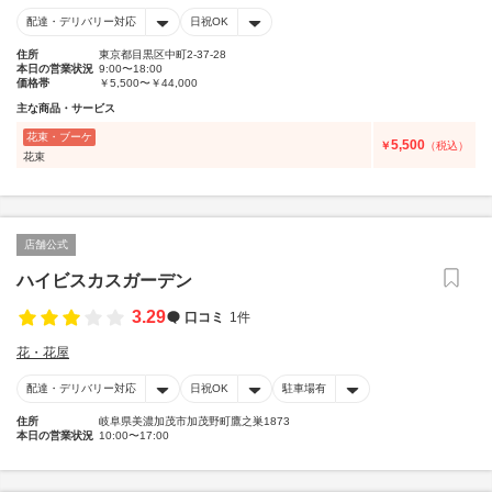
配達・デリバリー対応
日祝OK
住所
東京都目黒区中町2-37-28
本日の営業状況
9:00〜18:00
価格帯
￥5,500〜￥44,000
主な商品・サービス
花束・ブーケ
5,500
￥
（税込）
花束
店舗公式
ハイビスカスガーデン
3.29
口コミ
1件
花・花屋
配達・デリバリー対応
日祝OK
駐車場有
住所
岐阜県美濃加茂市加茂野町鷹之巣1873
本日の営業状況
10:00〜17:00