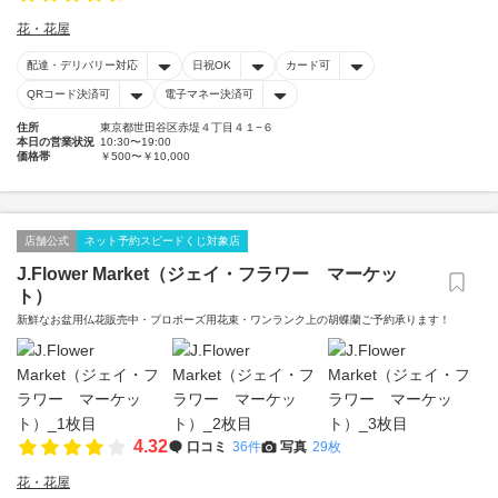
花・花屋
配達・デリバリー対応
日祝OK
カード可
QRコード決済可
電子マネー決済可
住所
東京都世田谷区赤堤４丁目４１−６
本日の営業状況
10:30〜19:00
価格帯
￥500〜￥10,000
店舗公式
ネット予約スピードくじ対象店
J.Flower Market（ジェイ・フラワー マーケッ
ト）
新鮮なお盆用仏花販売中・プロポーズ用花束・ワンランク上の胡蝶蘭ご予約承ります！
4.32
口コミ
36件
写真
29枚
花・花屋