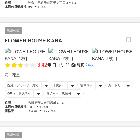
住所
神奈川県逗子市逗子５丁目２−４１
本日の営業状況
9:00〜18:00
店舗公式
FLOWER HOUSE KANA
3.42
口コミ
2件
写真
24枚
花・花屋
配達・デリバリー対応
日祝OK
駐車場有
カード可
QRコード決済可
電子マネー決済可
住所
大阪府守口市河原町１−１
本日の営業状況
10:00〜19:00
価格帯
￥4,400〜￥27,500
店舗公式