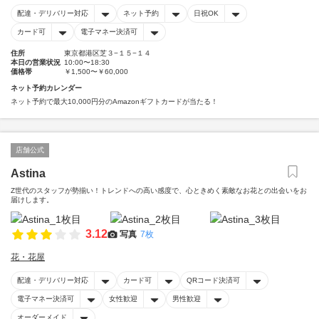
配達・デリバリー対応
ネット予約
日祝OK
カード可
電子マネー決済可
住所
東京都港区芝３−１５−１４
本日の営業状況
10:00〜18:30
価格帯
￥1,500〜￥60,000
ネット予約カレンダー
ネット予約で最大10,000円分のAmazonギフトカードが当たる！
店舗公式
Astina
Z世代のスタッフが勢揃い！トレンドへの高い感度で、心ときめく素敵なお花との出会いをお
届けします。
3.12
写真
7枚
花・花屋
配達・デリバリー対応
カード可
QRコード決済可
電子マネー決済可
女性歓迎
男性歓迎
オーダーメイド