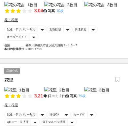
3.04
写真
10枚
花・花屋
配達・デリバリー対応
女性歓迎
男性歓迎
オーダーメイド
住所
神奈川県横浜市金沢区六浦南３−１３−７
本日の営業状況
9:00〜17:00
店舗公式
花里
3.21
口コミ
1件
写真
79枚
花・花屋
配達・デリバリー対応
日祝OK
カード可
QRコード決済可
電子マネー決済可