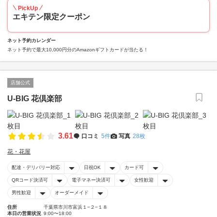
PickUp
エキテン限定クーポン
ネット予約カレンダー
ネット予約で最大10,000円分のAmazonギフトカードが当たる！
店舗公式
U-BIG 花倶楽部
3.61
口コミ
5件
写真
28枚
花・花屋
配達・デリバリー対応
日祝OK
カード可
QRコード決済可
電子マネー決済可
女性歓迎
男性歓迎
オーダーメイド
住所
千葉県市川市富浜１−２−１８
本日の営業状況
9:00〜18:00