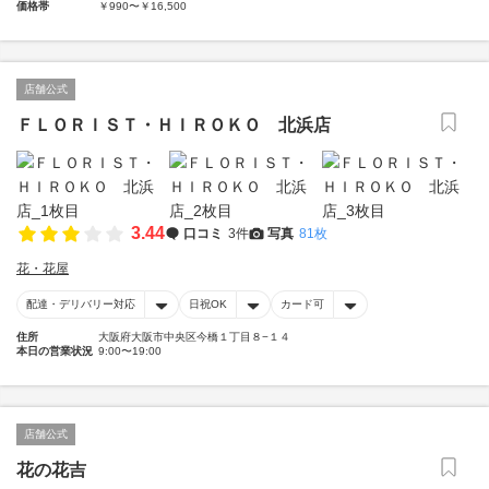
価格帯
￥990〜￥16,500
店舗公式
ＦＬＯＲＩＳＴ・ＨＩＲＯＫＯ 北浜店
3.44
口コミ
3件
写真
81枚
花・花屋
配達・デリバリー対応
日祝OK
カード可
住所
大阪府大阪市中央区今橋１丁目８−１４
本日の営業状況
9:00〜19:00
店舗公式
花の花吉