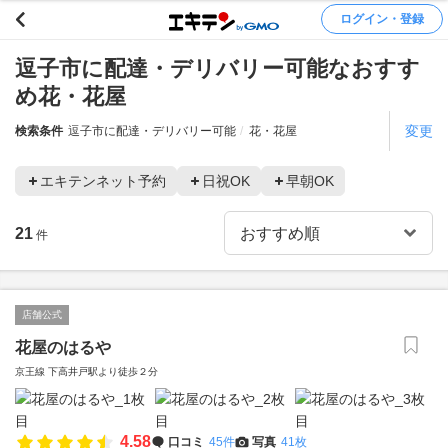
ログイン・登録
逗子市に配達・デリバリー可能なおすす
め花・花屋
変更
検索条件
逗子市に配達・デリバリー可能
花・花屋
エキテンネット予約
日祝OK
早朝OK
21
件
店舗公式
花屋のはるや
京王線 下高井戸駅より徒歩２分
4.58
口コミ
45件
写真
41枚