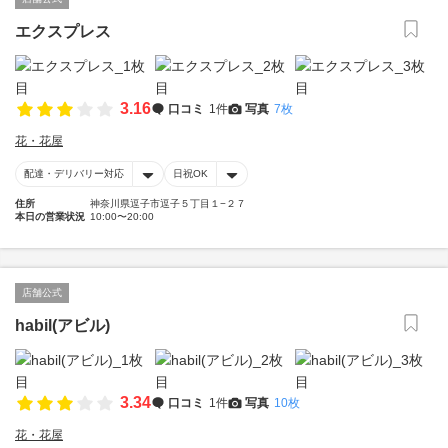
エクスプレス
3.16
口コミ
1件
写真
7枚
花・花屋
配達・デリバリー対応
日祝OK
住所
神奈川県逗子市逗子５丁目１−２７
本日の営業状況
10:00〜20:00
店舗公式
habil(アビル)
3.34
口コミ
1件
写真
10枚
花・花屋