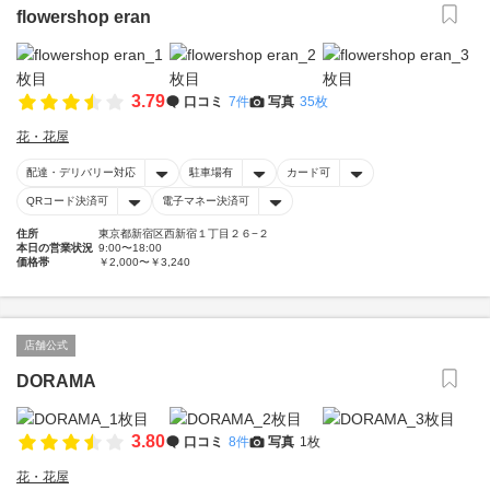
flowershop eran
3.79
口コミ
7件
写真
35枚
花・花屋
配達・デリバリー対応
駐車場有
カード可
QRコード決済可
電子マネー決済可
住所
東京都新宿区西新宿１丁目２６−２
本日の営業状況
9:00〜18:00
価格帯
￥2,000〜￥3,240
店舗公式
DORAMA
3.80
口コミ
8件
写真
1枚
花・花屋