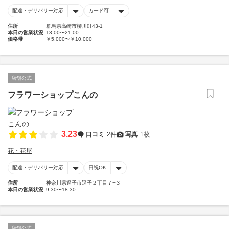
配達・デリバリー対応
カード可
住所
群馬県高崎市柳川町43-1
本日の営業状況
13:00〜21:00
価格帯
￥5,000〜￥10,000
店舗公式
フラワーショップこんの
3.23
口コミ
2件
写真
1枚
花・花屋
配達・デリバリー対応
日祝OK
住所
神奈川県逗子市逗子２丁目７−３
本日の営業状況
9:30〜18:30
店舗公式