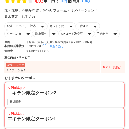
4.03
口コミ
10件
写真
318枚
花・花屋
不動産売買
住宅リフォーム・リノベーション
庭木剪定・お手入れ
配達・デリバリー対応
ネット予約
日祝OK
クーポン有
駐車場有
QRコード決済可
予約あり
住所
千葉県千葉市花見川区幕張本郷6丁目21番15-102号
本日の営業状況
9:30〜19:00
予約空きあり
価格帯
￥410〜￥11,000
主な商品・サービス
花束・ブーケ
756
￥
（税込）
ミニブーケ色々
おすすめのクーポン
PickUp
エキテン限定クーポン2
新規限定
PickUp
エキテン限定クーポン1