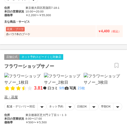
住所
東京都大田区西蒲田7-18-1
本日の営業状況
10:00〜20:00
価格帯
￥2,200〜￥55,000
主な商品・サービス
花束・ブーケ
4,400
￥
（税込）
赤バラ7本のブーケ
店舗公式
ネット予約スピードくじ対象店
フラワーショップサノー
3.81
口コミ
9件
写真
23枚
花・花屋
配達・デリバリー対応
ネット予約
日祝OK
早朝OK
住所
東京都港区芝大門２丁目１−１３
本日の営業状況
8:00〜17:00
価格帯
￥500〜￥5,500