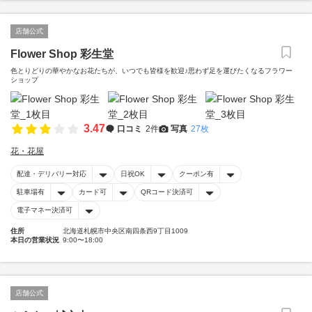
店舗公式
Flower Shop 彩生堂
色とりどりの華やかなお花たちが、いつでも皆様を歓迎♪思わず足を運びたくなるフラワー
ショップ
3.47
口コミ
2件
写真
27枚
花・花屋
配達・デリバリー対応
日祝OK
クーポン有
駐車場有
カード可
QRコード決済可
電子マネー決済可
住所
北海道札幌市中央区南四条西9丁目1009
本日の営業状況
9:00〜18:00
店舗公式