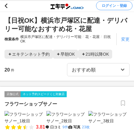
ログイン・登録
【日祝OK】横浜市戸塚区に配達・デリバ
リー可能なおすすめ花・花屋
横浜市戸塚区に配達・デリバリー可能
花・花屋
日祝
変更
検索条件
OK
エキテンネット予約
早朝OK
21時以降OK
20
件
店舗公式
ネット予約スピードくじ対象店
フラワーショップサノー
3.81
口コミ
9件
写真
23枚