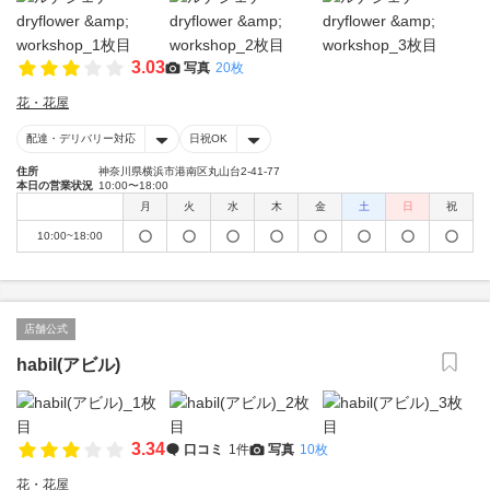
3.03
写真
20枚
花・花屋
配達・デリバリー対応
日祝OK
住所
神奈川県横浜市港南区丸山台2-41-77
本日の営業状況
10:00〜18:00
月
火
水
木
金
土
日
祝
10:00~18:00
店舗公式
habil(アビル)
3.34
口コミ
1件
写真
10枚
花・花屋