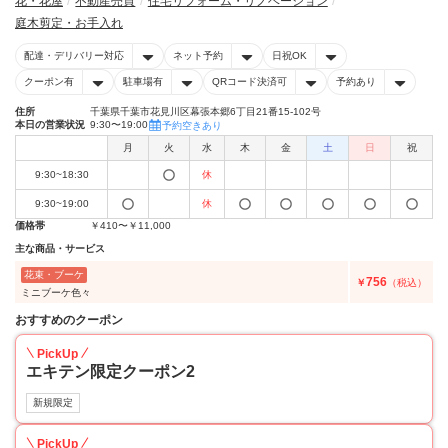
花・花屋
不動産売買
住宅リフォーム・リノベーション
庭木剪定・お手入れ
配達・デリバリー対応
ネット予約
日祝OK
クーポン有
駐車場有
QRコード決済可
予約あり
住所
千葉県千葉市花見川区幕張本郷6丁目21番15-102号
本日の営業状況
9:30〜19:00
予約空きあり
月
火
水
木
金
土
日
祝
9:30~18:30
休
9:30~19:00
休
価格帯
￥410〜￥11,000
主な商品・サービス
花束・ブーケ
756
￥
（税込）
ミニブーケ色々
おすすめのクーポン
PickUp
エキテン限定クーポン2
新規限定
PickUp