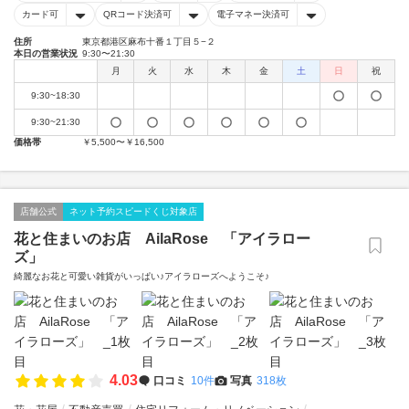
カード可
QRコード決済可
電子マネー決済可
住所
東京都港区麻布十番１丁目５−２
本日の営業状況
9:30〜21:30
月
火
水
木
金
土
日
祝
9:30~18:30
9:30~21:30
価格帯
￥5,500〜￥16,500
店舗公式
ネット予約スピードくじ対象店
花と住まいのお店 AilaRose 「アイラロー
ズ」
綺麗なお花と可愛い雑貨がいっぱい♪アイラローズへようこそ♪
4.03
口コミ
10件
写真
318枚