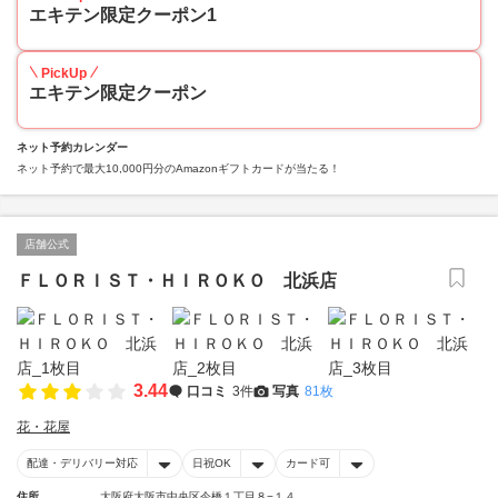
エキテン限定クーポン1
PickUp
エキテン限定クーポン
ネット予約カレンダー
ネット予約で最大10,000円分のAmazonギフトカードが当たる！
店舗公式
ＦＬＯＲＩＳＴ・ＨＩＲＯＫＯ 北浜店
3.44
口コミ
3件
写真
81枚
花・花屋
配達・デリバリー対応
日祝OK
カード可
住所
大阪府大阪市中央区今橋１丁目８−１４