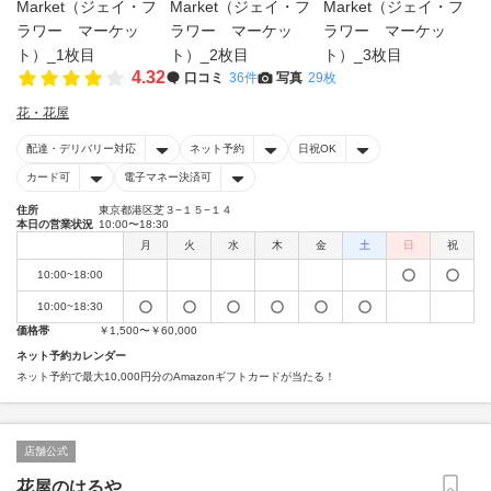
4.32
口コミ
36件
写真
29枚
花・花屋
配達・デリバリー対応
ネット予約
日祝OK
カード可
電子マネー決済可
住所
東京都港区芝３−１５−１４
本日の営業状況
10:00〜18:30
月
火
水
木
金
土
日
祝
10:00~18:00
10:00~18:30
価格帯
￥1,500〜￥60,000
ネット予約カレンダー
ネット予約で最大10,000円分のAmazonギフトカードが当たる！
店舗公式
花屋のはるや