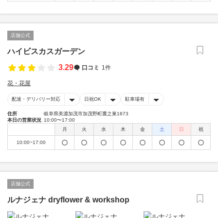
店舗公式
ハイビスカスガーデン
3.29
口コミ
1件
花・花屋
配達・デリバリー対応
日祝OK
駐車場有
住所
岐阜県美濃加茂市加茂野町鷹之巣1873
本日の営業状況
10:00〜17:00
月
火
水
木
金
土
日
祝
10:00~17:00
店舗公式
ルナジェナ dryflower & workshop