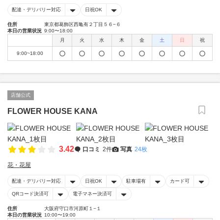
配達・デリバリー対応
日祝OK
住所
東京都葛飾区西亀有２丁目５６−６
本日の営業状況
9:00〜18:00
月
火
水
木
金
土
日
祝
9:00~18:00
店舗公式
FLOWER HOUSE KANA
3.42
口コミ
2件
写真
24枚
花・花屋
配達・デリバリー対応
日祝OK
駐車場有
カード可
QRコード決済可
電子マネー決済可
住所
大阪府守口市河原町１−１
本日の営業状況
10:00〜19:00