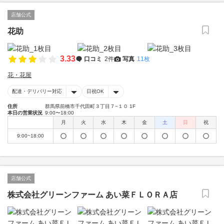
店舗公式
花助
3.33
口コミ
2件
写真
11枚
花・花屋
配達・デリバリー対応
日祝OK
住所
群馬県前橋市千代田町３丁目７−１０ 1F
本日の営業状況
9:00〜18:00
月
火
水
木
金
土
日
祝
9:00~18:00
店舗公式
株式会社グリーンファーム あい菜ＦＬＯＲＡ店