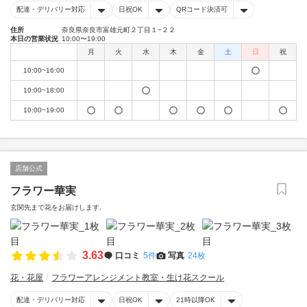
配達・デリバリー対応
日祝OK
QRコード決済可
住所
奈良県奈良市富雄元町２丁目１−２２
本日の営業状況
10:00〜19:00
月
火
水
木
金
土
日
祝
10:00~16:00
10:00~18:00
10:00~19:00
店舗公式
フラワー華実
玄関先まで花をお届けします.
3.63
口コミ
5件
写真
24枚
花・花屋
フラワーアレンジメント教室・生け花スクール
配達・デリバリー対応
日祝OK
21時以降OK