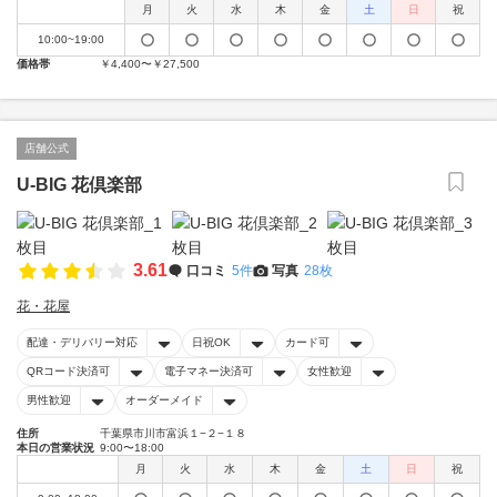
月
火
水
木
金
土
日
祝
10:00~19:00
価格帯
￥4,400〜￥27,500
店舗公式
U-BIG 花倶楽部
3.61
口コミ
5件
写真
28枚
花・花屋
配達・デリバリー対応
日祝OK
カード可
QRコード決済可
電子マネー決済可
女性歓迎
男性歓迎
オーダーメイド
住所
千葉県市川市富浜１−２−１８
本日の営業状況
9:00〜18:00
月
火
水
木
金
土
日
祝