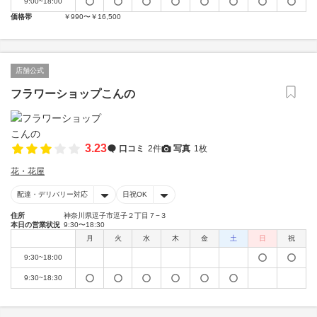
9:00~18:00
価格帯
￥990〜￥16,500
店舗公式
フラワーショップこんの
3.23
口コミ
2件
写真
1枚
花・花屋
配達・デリバリー対応
日祝OK
住所
神奈川県逗子市逗子２丁目７−３
本日の営業状況
9:30〜18:30
月
火
水
木
金
土
日
祝
9:30~18:00
9:30~18:30