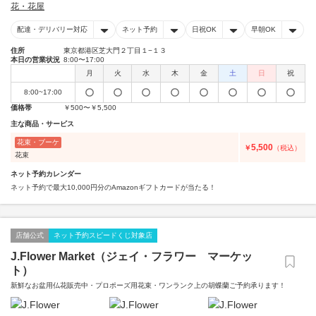
花・花屋
配達・デリバリー対応
ネット予約
日祝OK
早朝OK
住所
東京都港区芝大門２丁目１−１３
本日の営業状況
8:00〜17:00
月
火
水
木
金
土
日
祝
8:00~17:00
価格帯
￥500〜￥5,500
主な商品・サービス
花束・ブーケ
5,500
￥
（税込）
花束
ネット予約カレンダー
ネット予約で最大10,000円分のAmazonギフトカードが当たる！
店舗公式
ネット予約スピードくじ対象店
J.Flower Market（ジェイ・フラワー マーケッ
ト）
新鮮なお盆用仏花販売中・プロポーズ用花束・ワンランク上の胡蝶蘭ご予約承ります！