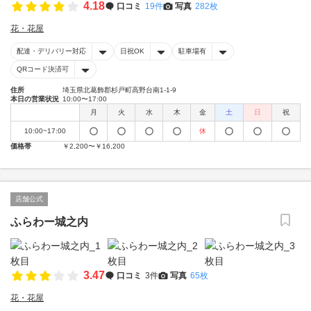
4.18
口コミ
19件
写真
282枚
花・花屋
配達・デリバリー対応
日祝OK
駐車場有
QRコード決済可
住所
埼玉県北葛飾郡杉戸町高野台南1-1-9
本日の営業状況
10:00〜17:00
月
火
水
木
金
土
日
祝
10:00~17:00
休
価格帯
￥2,200〜￥16,200
店舗公式
ふらわー城之内
3.47
口コミ
3件
写真
65枚
花・花屋