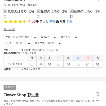
京王線 下高井戸駅より徒歩２分
4.58
口コミ
45件
写真
41枚
花・花屋
配達・デリバリー対応
日祝OK
カード可
QRコード決済可
電子マネー決済可
住所
東京都世田谷区赤堤４丁目４１−６
本日の営業状況
10:30〜19:00
月
火
水
木
金
土
日
祝
10:30~19:00
休
価格帯
￥500〜￥10,000
店舗公式
Flower Shop 彩生堂
色とりどりの華やかなお花たちが、いつでも皆様を歓迎♪思わず足を運びたくなるフラワー
ショップ