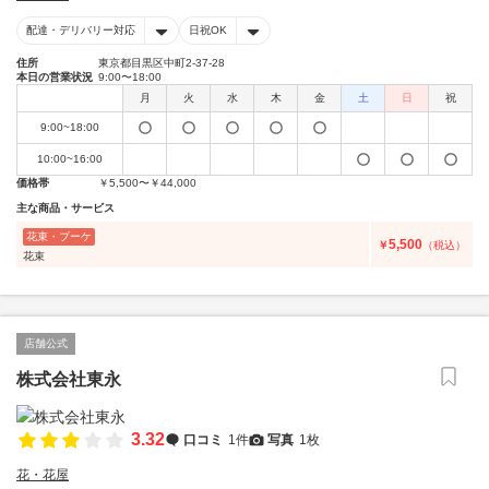
配達・デリバリー対応
日祝OK
住所
東京都目黒区中町2-37-28
本日の営業状況
9:00〜18:00
月
火
水
木
金
土
日
祝
9:00~18:00
10:00~16:00
価格帯
￥5,500〜￥44,000
主な商品・サービス
花束・ブーケ
5,500
￥
（税込）
花束
店舗公式
株式会社東永
3.32
口コミ
1件
写真
1枚
花・花屋