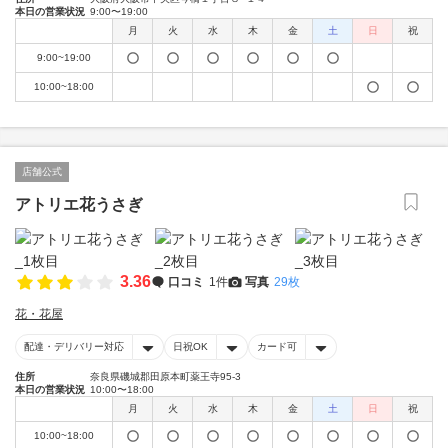
本日の営業状況
9:00〜19:00
月
火
水
木
金
土
日
祝
9:00~19:00
10:00~18:00
店舗公式
アトリエ花うさぎ
3.36
口コミ
1件
写真
29枚
花・花屋
配達・デリバリー対応
日祝OK
カード可
住所
奈良県磯城郡田原本町薬王寺95-3
本日の営業状況
10:00〜18:00
月
火
水
木
金
土
日
祝
10:00~18:00