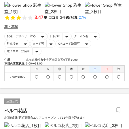
3.47
口コミ
2件
写真
27枚
花・花屋
配達・デリバリー対応
日祝OK
クーポン有
駐車場有
カード可
QRコード決済可
電子マネー決済可
住所
北海道札幌市中央区南四条西9丁目1009
本日の営業状況
9:00〜18:00
月
火
水
木
金
土
日
祝
9:00~18:00
店舗公式
ペルコ花店
北葛飾郡杉戸町高野台エリアにオープンして11年目を迎えます！