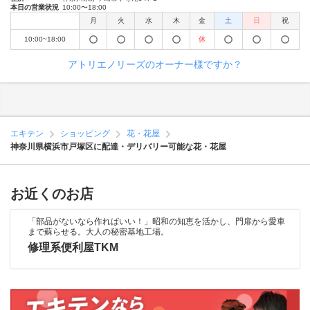
本日の営業状況
10:00〜18:00
月
火
水
木
金
土
日
祝
10:00~18:00
休
アトリエノリーズのオーナー様ですか？
エキテン
ショッピング
花・花屋
神奈川県横浜市戸塚区に配達・デリバリー可能な花・花屋
お近くのお店
「部品がないなら作ればいい！」昭和の知恵を活かし、門扉から愛車
まで蘇らせる。大人の秘密基地工場。
修理系便利屋TKM