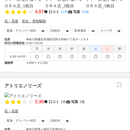
4.07
口コミ
12件
写真
25枚
花・花屋
害虫・害獣駆除
配達・デリバリー対応
日祝OK
駐車場有
カード可
住所
神奈川県横浜市瀬谷区阿久和南４丁目８−２８９
本日の営業状況
9:30〜18:00
月
火
水
木
金
土
日
祝
9:30~18:00
価格帯
￥800〜￥2,200
アトリエノリーズ
3.30
口コミ
1件
写真
1枚
花・花屋
配達・デリバリー対応
日祝OK
住所
神奈川県茅ヶ崎市下寺尾547-1