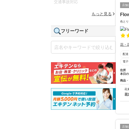
交通事故対応
店舗
もっと見る
Flo
色とり
フリーワード
花・
配達
電子
住所
本日の
商品・
花
花
店舗