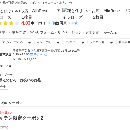
お花と可愛い雑貨がいっぱい♪アイラローズへようこそ♪
4.03
口コミ
10件
写真
318枚
花屋
不動産売買
住宅リフォーム・リノベーション
庭木剪定・お手入れ
・デリバリー対応
ネット予約
日祝OK
クーポン有
駐車場
千葉県千葉市花見川区幕張本郷6丁目21番15-102号
営業状況
9:30〜19:00
予約空きあり
￥410〜￥11,000
サービス
束・ブーケ
供えのお花 お祝いのお花
販売中
すめのクーポン
ickUp
キテン限定クーポン2
規限定