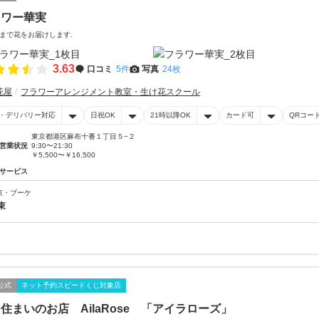
ラワー華実
まで花をお届けします.
3.63
口コミ
5件
写真
24枚
花屋
フラワーアレンジメント教室・生け花スクール
・デリバリー対応
日祝OK
21時以降OK
カード可
QRコー
東京都港区麻布十番１丁目５−２
営業状況
9:30〜21:30
￥5,500〜￥16,500
サービス
束・ブーケ
束
公式
ネット予約スピードくじ対象店
住まいのお店 AilaRose 「アイラローズ」