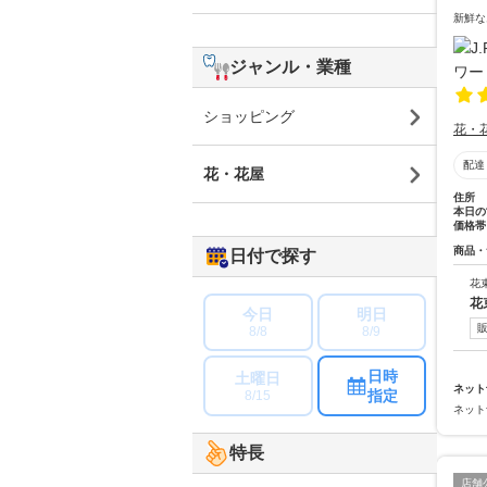
新鮮な
ジャンル・業種
ショッピング
花・
配達
花・花屋
住所
本日の
価格帯
商品・
日付で探す
花
花
今日
明日
8/8
8/9
日時
土曜日
ネット
指定
8/15
ネット
特長
店舗