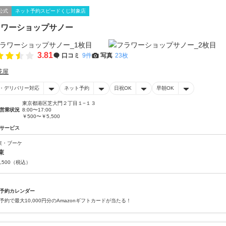
公式
ネット予約スピードくじ対象店
ラワーショップサノー
3.81
口コミ
9件
写真
23枚
花屋
・デリバリー対応
ネット予約
日祝OK
早朝OK
東京都港区芝大門２丁目１−１３
営業状況
8:00〜17:00
￥500〜￥5,500
サービス
束・ブーケ
束
,500
（税込）
予約カレンダー
予約で最大10,000円分のAmazonギフトカードが当たる！