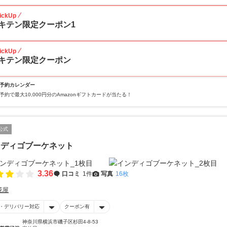
ickUp
キテン限定クーポン1
ickUp
キテン限定クーポン
予約カレンダー
予約で最大10,000円分のAmazonギフトカードが当たる！
公式
ンディゴブーケネット
3.36
口コミ
1件
写真
16枚
花屋
・デリバリー対応
クーポン有
神奈川県横浜市磯子区杉田4-8-53