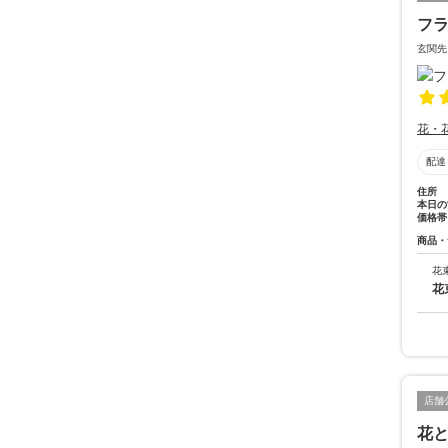
フ
玄関先
花・
配達
住所
本日の
価格帯
商品・
花
花
店舗
花と