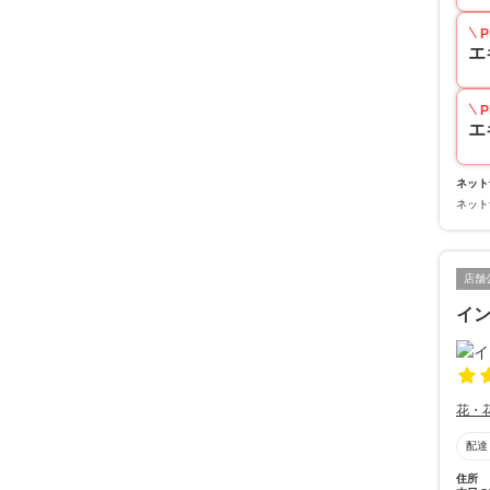
P
エ
P
エ
ネット
ネット
店舗
イ
花・
配達
住所