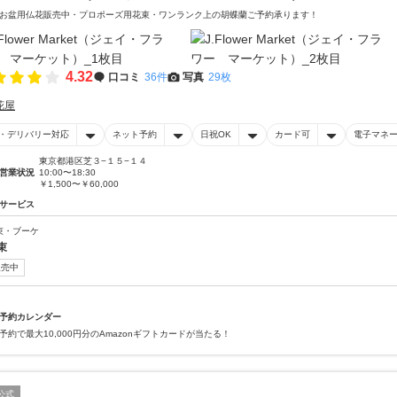
お盆用仏花販売中・プロポーズ用花束・ワンランク上の胡蝶蘭ご予約承ります！
4.32
口コミ
36件
写真
29枚
花屋
・デリバリー対応
ネット予約
日祝OK
カード可
電子マネ
東京都港区芝３−１５−１４
営業状況
10:00〜18:30
￥1,500〜￥60,000
サービス
束・ブーケ
束
販売中
予約カレンダー
予約で最大10,000円分のAmazonギフトカードが当たる！
公式