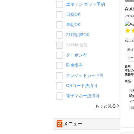
エキテン ネット予約
Ast
日祝OK
Z世代
早朝OK
21時以降OK
花・
24時間営業
配達
クーポン有
オー
駐車場有
住所
本日の
価格帯
クレジットカード可
商品・
QRコード決済可
花
電子マネー決済可
My
￥
7
もっと見る
メニュー