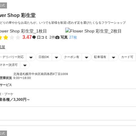
公式
wer Shop 彩生堂
どりの華やかなお花たちが、いつでも皆様を歓迎♪思わず足を運びたくなるフラワーショップ
3.47
口コミ
2件
写真
27枚
花屋
・デリバリー対応
日祝OK
クーポン有
駐車場有
カード可
マネー決済可
北海道札幌市中央区南四条西9丁目1009
営業状況
9:00〜18:00
サービス
束・ブーケ
束各種／3,300円～
公式