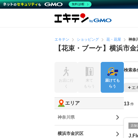
無料診断
エキテン
ショッピング
花・花屋
神奈
【花束・ブーケ】横浜市金
検索条
お店に行
来て
届けても
く
もらう
らう
エ
エリア
13
件
神奈川県
店舗
横浜市金沢区
J.