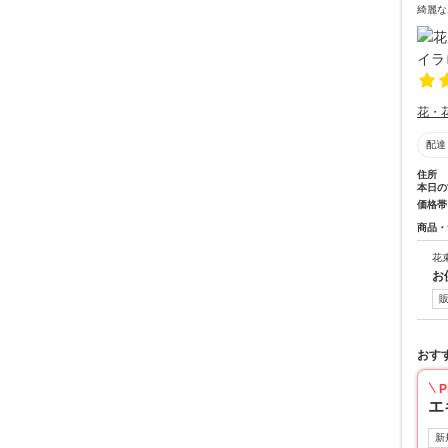
綺麗な
花・
配達
住所
本日の
価格帯
商品・
花
お
おす
P
エ
新