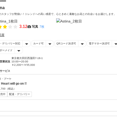
ina
のスタッフが勢揃い！トレンドへの高い感度で、心ときめく素敵なお花との出会いをお届けします。
3.12
写真
7枚
花屋
・デリバリー対応
カード可
QRコード決済可
電子マネー決済可
ダーメイド
東京都大田区西蒲田7-18-1
営業状況
10:00〜20:00
￥2,200〜￥55,000
サービス
束・ブーケ
 Heart will go on !!
,700
（税込）
販売中
配達・デリバリー