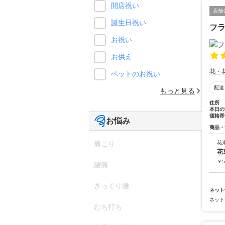
開店祝い
店舗
誕生日祝い
フ
お祝い
お供え
花・
ペットのお祝い
配達
もっと見る
住所
本日の
価格帯
お悩み
商品・
花
肩こり
花
￥
5
腰痛
ぎっくり腰
ネット
ネット
むち打ち