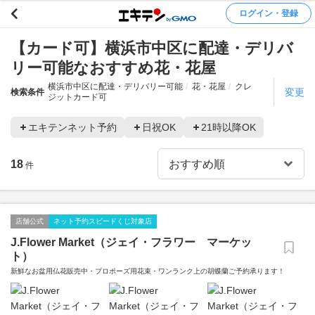
ログイン・登録
【カード可】横浜市中区に配達・デリバ
リー可能なおすすめ花・花屋
横浜市中区に配達・デリバリー可能
花・花屋
クレ
変更
検索条件
ジットカード可
エキテンネット予約
日祝OK
21時以降OK
18
件
店舗公式
ネット予約スピードくじ対象店
J.Flower Market（ジェイ・フラワー マーケッ
ト）
新鮮なお盆用仏花販売中・プロポーズ用花束・ワンランク上の胡蝶蘭ご予約承ります！