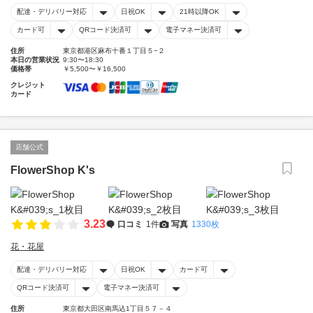
配達・デリバリー対応
日祝OK
21時以降OK
カード可
QRコード決済可
電子マネー決済可
住所
東京都港区麻布十番１丁目５−２
本日の営業状況
9:30〜18:30
価格帯
￥5,500〜￥16,500
クレジット
カード
店舗公式
FlowerShop K's
3.23
口コミ
1件
写真
1330枚
花・花屋
配達・デリバリー対応
日祝OK
カード可
QRコード決済可
電子マネー決済可
住所
東京都大田区南馬込1丁目５７－４