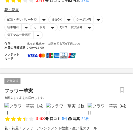
3.47
口コミ
2件
写真
27枚
花・花屋
配達・デリバリー対応
日祝OK
クーポン有
駐車場有
カード可
QRコード決済可
電子マネー決済可
住所
北海道札幌市中央区南四条西9丁目1009
本日の営業状況
9:00〜18:00
クレジット
カード
店舗公式
フラワー華実
玄関先まで花をお届けします.
3.63
口コミ
5件
写真
24枚
花・花屋
フラワーアレンジメント教室・生け花スクール