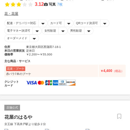
3.12
写真
7枚
花・花屋
配達・デリバリー対応
カード可
QRコード決済可
電子マネー決済可
女性歓迎
男性歓迎
オーダーメイド
住所
東京都大田区西蒲田7-18-1
本日の営業状況
定休日
価格帯
￥2,200〜￥55,000
主な商品・サービス
花束・ブーケ
4,400
￥
（税込）
赤バラ7本のブーケ
クレジット
カード
店舗公式
花屋のはるや
京王線 下高井戸駅より徒歩２分