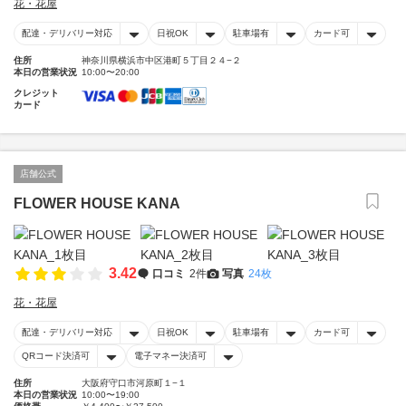
花・花屋
配達・デリバリー対応
日祝OK
駐車場有
カード可
住所
神奈川県横浜市中区港町５丁目２４−２
本日の営業状況
10:00〜20:00
クレジット
カード
店舗公式
FLOWER HOUSE KANA
3.42
口コミ
2件
写真
24枚
花・花屋
配達・デリバリー対応
日祝OK
駐車場有
カード可
QRコード決済可
電子マネー決済可
住所
大阪府守口市河原町１−１
本日の営業状況
10:00〜19:00