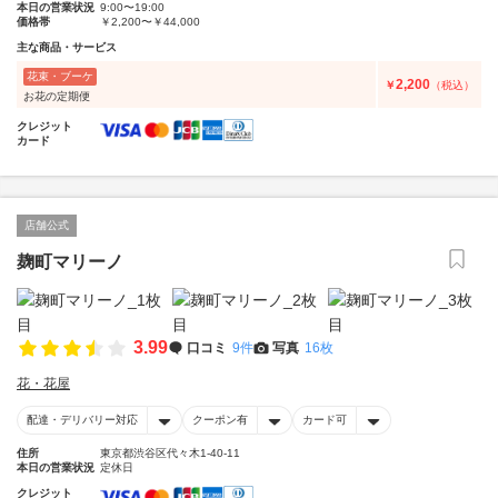
本日の営業状況
9:00〜19:00
価格帯
￥2,200〜￥44,000
主な商品・サービス
花束・ブーケ
2,200
￥
（税込）
お花の定期便
クレジット
カード
店舗公式
麹町マリーノ
3.99
口コミ
9件
写真
16枚
花・花屋
配達・デリバリー対応
クーポン有
カード可
住所
東京都渋谷区代々木1-40-11
本日の営業状況
定休日
クレジット