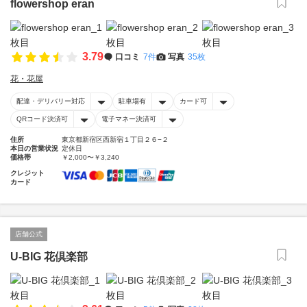
flowershop eran
3.79
口コミ
7件
写真
35枚
花・花屋
配達・デリバリー対応
駐車場有
カード可
QRコード決済可
電子マネー決済可
住所
東京都新宿区西新宿１丁目２６−２
本日の営業状況
定休日
価格帯
￥2,000〜￥3,240
クレジット
カード
店舗公式
U-BIG 花倶楽部