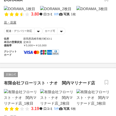
3.80
口コミ
8件
写真
1枚
花・花屋
配達・デリバリー対応
カード可
住所
群馬県高崎市柳川町43-1
本日の営業状況
定休日
価格帯
￥5,000〜￥10,000
クレジット
カード
店舗公式
有限会社フローリスト・ナオ 関内マリナード店
3.19
口コミ
5件
写真
6枚