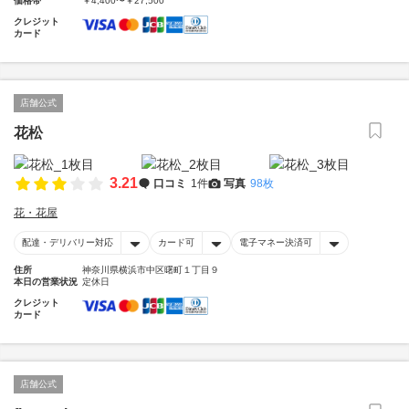
価格帯
￥4,400〜￥27,500
クレジット
カード
店舗公式
花松
3.21
口コミ
1件
写真
98枚
花・花屋
配達・デリバリー対応
カード可
電子マネー決済可
住所
神奈川県横浜市中区曙町１丁目９
本日の営業状況
定休日
クレジット
カード
店舗公式