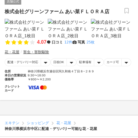
店舗公式
株式会社グリーンファーム あい菜ＦＬＯＲＡ店
4.07
口コミ
12件
写真
25枚
花・花屋
害虫・害獣駆除
配達・デリバリー対応
日祝OK
駐車場有
カード可
住所
神奈川県横浜市瀬谷区阿久和南４丁目８−２８９
本日の営業状況
9:30〜18:00
価格帯
￥800〜￥2,200
クレジット
カード
エキテン
ショッピング
花・花屋
神奈川県横浜市中区に配達・デリバリー可能な花・花屋