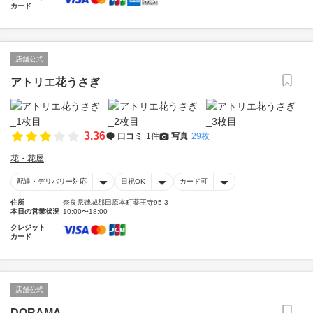
カード
店舗公式
アトリエ花うさぎ
3.36
口コミ
1件
写真
29枚
花・花屋
配達・デリバリー対応
日祝OK
カード可
住所
奈良県磯城郡田原本町薬王寺95-3
本日の営業状況
10:00〜18:00
クレジット
カード
店舗公式
DORAMA