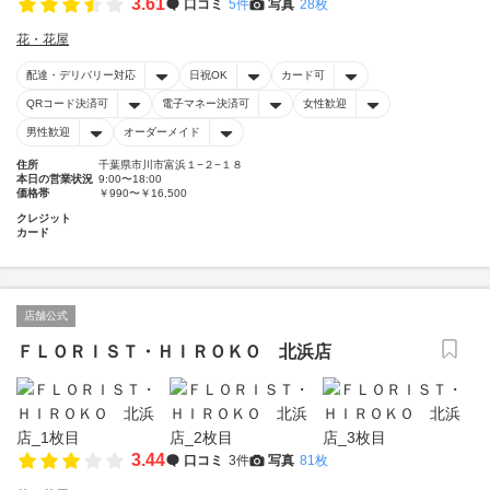
3.61
口コミ
5件
写真
28枚
花・花屋
配達・デリバリー対応
日祝OK
カード可
QRコード決済可
電子マネー決済可
女性歓迎
男性歓迎
オーダーメイド
住所
千葉県市川市富浜１−２−１８
本日の営業状況
9:00〜18:00
価格帯
￥990〜￥16,500
クレジット
カード
店舗公式
ＦＬＯＲＩＳＴ・ＨＩＲＯＫＯ 北浜店
3.44
口コミ
3件
写真
81枚