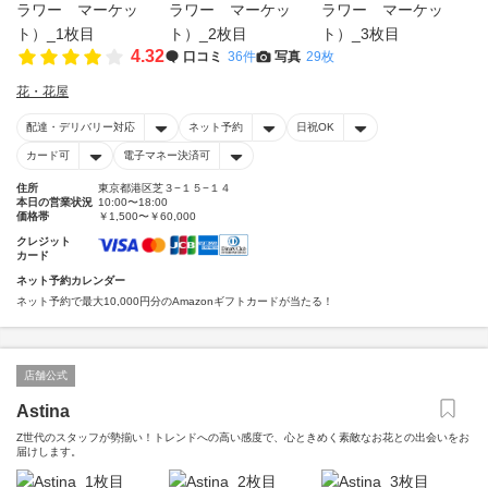
4.32
口コミ
36件
写真
29枚
花・花屋
配達・デリバリー対応
ネット予約
日祝OK
カード可
電子マネー決済可
住所
東京都港区芝３−１５−１４
本日の営業状況
10:00〜18:00
価格帯
￥1,500〜￥60,000
クレジット
カード
ネット予約カレンダー
ネット予約で最大10,000円分のAmazonギフトカードが当たる！
店舗公式
Astina
Z世代のスタッフが勢揃い！トレンドへの高い感度で、心ときめく素敵なお花との出会いをお
届けします。