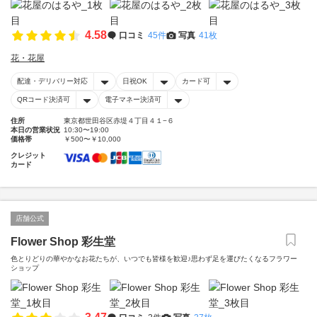
4.58
口コミ
45件
写真
41枚
花・花屋
配達・デリバリー対応
日祝OK
カード可
QRコード決済可
電子マネー決済可
住所
東京都世田谷区赤堤４丁目４１−６
本日の営業状況
10:30〜19:00
価格帯
￥500〜￥10,000
クレジット
カード
店舗公式
Flower Shop 彩生堂
色とりどりの華やかなお花たちが、いつでも皆様を歓迎♪思わず足を運びたくなるフラワー
ショップ