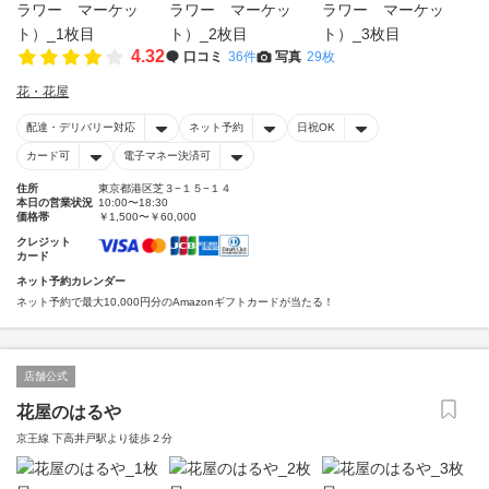
4.32
口コミ
36件
写真
29枚
花・花屋
配達・デリバリー対応
ネット予約
日祝OK
カード可
電子マネー決済可
住所
東京都港区芝３−１５−１４
本日の営業状況
10:00〜18:30
価格帯
￥1,500〜￥60,000
クレジット
カード
ネット予約カレンダー
ネット予約で最大10,000円分のAmazonギフトカードが当たる！
店舗公式
花屋のはるや
京王線 下高井戸駅より徒歩２分