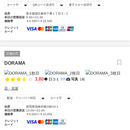
カード可
QRコード決済可
電子マネー決済可
住所
東京都港区麻布十番１丁目５−２
本日の営業状況
9:30〜21:30
価格帯
￥5,500〜￥16,500
クレジット
カード
店舗公式
DORAMA
3.80
口コミ
8件
写真
1枚
花・花屋
配達・デリバリー対応
カード可
住所
群馬県高崎市柳川町43-1
本日の営業状況
13:00〜21:00
価格帯
￥5,000〜￥10,000
クレジット
カード