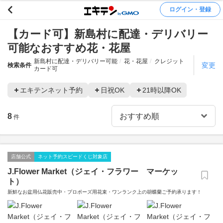
ログイン・登録
【カード可】新島村に配達・デリバリー
可能なおすすめ花・花屋
新島村に配達・デリバリー可能
花・花屋
クレジット
変更
検索条件
カード可
エキテンネット予約
日祝OK
21時以降OK
8
件
店舗公式
ネット予約スピードくじ対象店
J.Flower Market（ジェイ・フラワー マーケッ
ト）
新鮮なお盆用仏花販売中・プロポーズ用花束・ワンランク上の胡蝶蘭ご予約承ります！