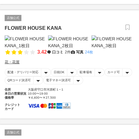
店舗公式
FLOWER HOUSE KANA
3.42
口コミ
2件
写真
24枚
花・花屋
配達・デリバリー対応
日祝OK
駐車場有
カード可
QRコード決済可
電子マネー決済可
住所
大阪府守口市河原町１−１
本日の営業状況
10:00〜19:00
価格帯
￥4,400〜￥27,500
クレジット
カード
店舗公式