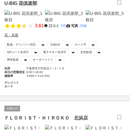
U-BIG 花倶楽部
3.61
口コミ
5件
写真
28枚
花・花屋
配達・デリバリー対応
日祝OK
カード可
QRコード決済可
電子マネー決済可
女性歓迎
男性歓迎
オーダーメイド
住所
千葉県市川市富浜１−２−１８
本日の営業状況
9:00〜18:00
価格帯
￥990〜￥16,500
クレジット
カード
店舗公式
ＦＬＯＲＩＳＴ・ＨＩＲＯＫＯ 北浜店