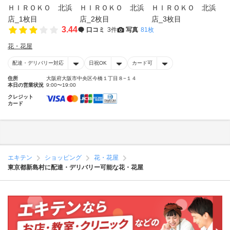
3.44
口コミ
3件
写真
81枚
花・花屋
配達・デリバリー対応
日祝OK
カード可
住所
大阪府大阪市中央区今橋１丁目８−１４
本日の営業状況
9:00〜19:00
クレジット
カード
エキテン
ショッピング
花・花屋
東京都新島村に配達・デリバリー可能な花・花屋