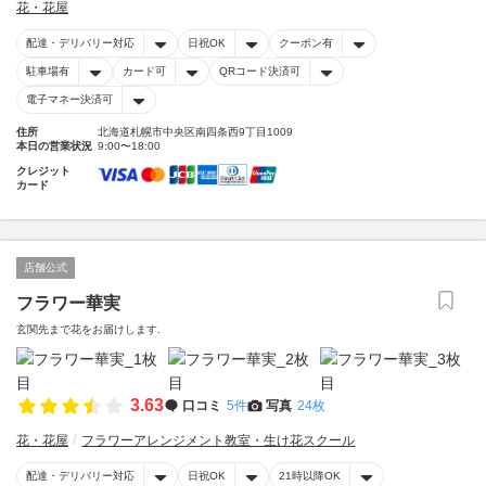
花・花屋
配達・デリバリー対応
日祝OK
クーポン有
駐車場有
カード可
QRコード決済可
電子マネー決済可
住所
北海道札幌市中央区南四条西9丁目1009
本日の営業状況
9:00〜18:00
クレジット
カード
店舗公式
フラワー華実
玄関先まで花をお届けします.
3.63
口コミ
5件
写真
24枚
花・花屋
フラワーアレンジメント教室・生け花スクール
配達・デリバリー対応
日祝OK
21時以降OK