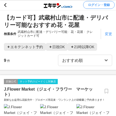
ログイン・登録
【カード可】武蔵村山市に配達・デリバ
リー可能なおすすめ花・花屋
武蔵村山市に配達・デリバリー可能
花・花屋
クレ
変更
検索条件
ジットカード可
エキテンネット予約
日祝OK
21時以降OK
9
件
店舗公式
ネット予約スピードくじ対象店
J.Flower Market（ジェイ・フラワー マーケッ
ト）
新鮮なお盆用仏花販売中・プロポーズ用花束・ワンランク上の胡蝶蘭ご予約承ります！