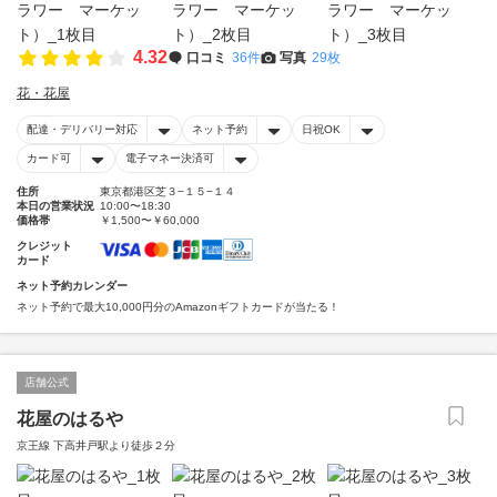
4.32
口コミ
36件
写真
29枚
花・花屋
配達・デリバリー対応
ネット予約
日祝OK
カード可
電子マネー決済可
住所
東京都港区芝３−１５−１４
本日の営業状況
10:00〜18:30
価格帯
￥1,500〜￥60,000
クレジット
カード
ネット予約カレンダー
ネット予約で最大10,000円分のAmazonギフトカードが当たる！
店舗公式
花屋のはるや
京王線 下高井戸駅より徒歩２分