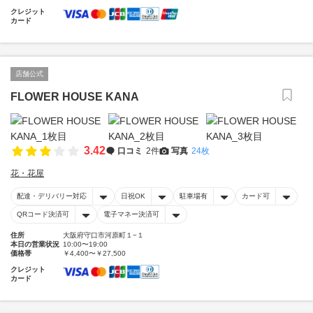
クレジット
カード
店舗公式
FLOWER HOUSE KANA
3.42
口コミ
2件
写真
24枚
花・花屋
配達・デリバリー対応
日祝OK
駐車場有
カード可
QRコード決済可
電子マネー決済可
住所
大阪府守口市河原町１−１
本日の営業状況
10:00〜19:00
価格帯
￥4,400〜￥27,500
クレジット
カード