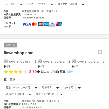
カード可
QRコード決済可
電子マネー決済可
住所
東京都港区麻布十番１丁目５−２
本日の営業状況
9:30〜21:30
価格帯
￥5,500〜￥16,500
クレジット
カード
店舗公式
flowershop eran
3.79
口コミ
7件
写真
35枚
花・花屋
配達・デリバリー対応
駐車場有
カード可
QRコード決済可
電子マネー決済可
住所
東京都新宿区西新宿１丁目２６−２
本日の営業状況
9:00〜15:00
価格帯
￥2,000〜￥3,240