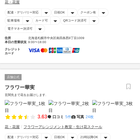
花・花屋
配達・デリバリー対応
日祝OK
クーポン有
駐車場有
カード可
QRコード決済可
電子マネー決済可
住所
北海道札幌市中央区南四条西9丁目1009
本日の営業状況
9:00〜18:00
クレジット
カード
店舗公式
フラワー華実
玄関先まで花をお届けします.
3.63
口コミ
5件
写真
24枚
花・花屋
フラワーアレンジメント教室・生け花スクール
配達・デリバリー対応
日祝OK
21時以降OK