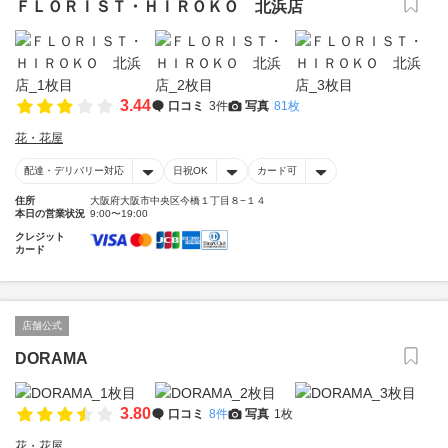
ＦＬＯＲＩＳＴ・ＨＩＲＯＫＯ 北浜店
3.44
口コミ
3件
写真
81枚
花・花屋
配達・デリバリー対応
日祝OK
カード可
住所
大阪府大阪市中央区今橋１丁目８−１４
本日の営業状況
9:00〜19:00
クレジット
カード
店舗公式
DORAMA
3.80
口コミ
8件
写真
1枚
花・花屋