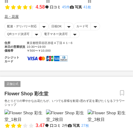
4.58
口コミ
45件
写真
41枚
花・花屋
配達・デリバリー対応
日祝OK
カード可
QRコード決済可
電子マネー決済可
住所
東京都世田谷区赤堤４丁目４１−６
本日の営業状況
10:30〜19:00
価格帯
￥500〜￥10,000
クレジット
カード
店舗公式
Flower Shop 彩生堂
色とりどりの華やかなお花たちが、いつでも皆様を歓迎♪思わず足を運びたくなるフラワー
ショップ
3.47
口コミ
2件
写真
27枚