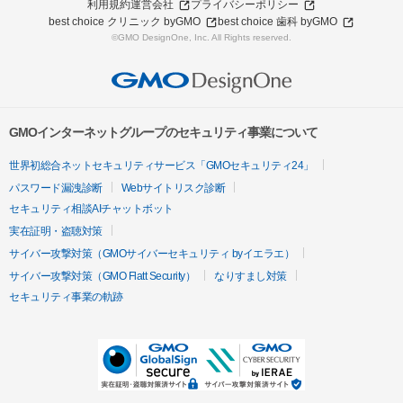
利用規約
運営会社
プライバシーポリシー
best choice クリニック byGMO
best choice 歯科 byGMO
©GMO DesignOne, Inc. All Rights reserved.
GMOインターネットグループのセキュリティ事業について
世界初総合ネットセキュリティサービス「GMOセキュリティ24」
パスワード漏洩診断
Webサイトリスク診断
セキュリティ相談AIチャットボット
実在証明・盗聴対策
サイバー攻撃対策（GMOサイバーセキュリティ byイエラエ）
サイバー攻撃対策（GMO Flatt Security）
なりすまし対策
セキュリティ事業の軌跡