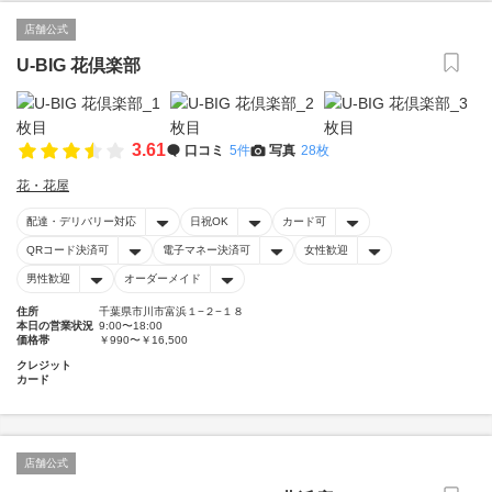
店舗公式
U-BIG 花倶楽部
3.61
口コミ
5件
写真
28枚
花・花屋
配達・デリバリー対応
日祝OK
カード可
QRコード決済可
電子マネー決済可
女性歓迎
男性歓迎
オーダーメイド
住所
千葉県市川市富浜１−２−１８
本日の営業状況
9:00〜18:00
価格帯
￥990〜￥16,500
クレジット
カード
店舗公式