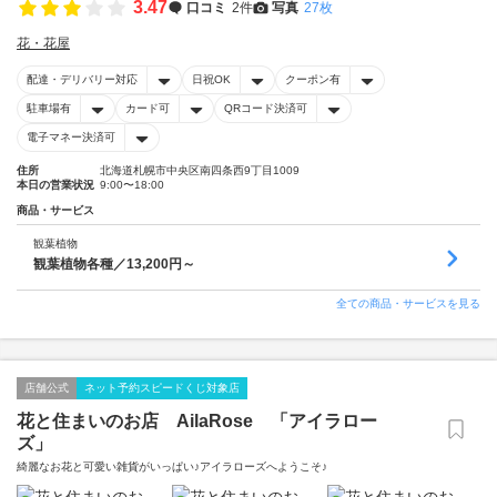
3.47
口コミ
2件
写真
27枚
花・花屋
配達・デリバリー対応
日祝OK
クーポン有
駐車場有
カード可
QRコード決済可
電子マネー決済可
住所
北海道札幌市中央区南四条西9丁目1009
本日の営業状況
9:00〜18:00
商品・サービス
観葉植物
観葉植物各種／13,200円～
全ての商品・サービスを見る
店舗公式
ネット予約スピードくじ対象店
花と住まいのお店 AilaRose 「アイラロー
ズ」
綺麗なお花と可愛い雑貨がいっぱい♪アイラローズへようこそ♪