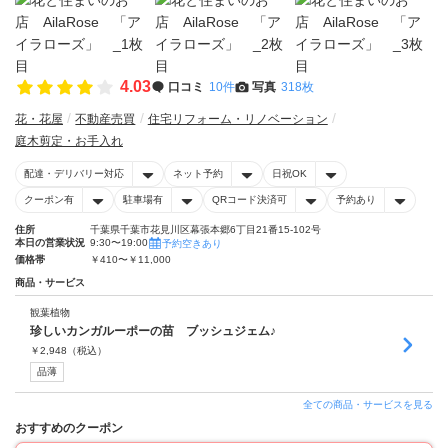
4.03
口コミ
10件
写真
318枚
花・花屋
不動産売買
住宅リフォーム・リノベーション
庭木剪定・お手入れ
配達・デリバリー対応
ネット予約
日祝OK
クーポン有
駐車場有
QRコード決済可
予約あり
住所
千葉県千葉市花見川区幕張本郷6丁目21番15-102号
本日の営業状況
9:30〜19:00
予約空きあり
価格帯
￥410〜￥11,000
商品・サービス
観葉植物
珍しいカンガルーポーの苗 ブッシュジェム♪
￥
2,948
（税込）
品薄
全ての商品・サービスを見る
おすすめのクーポン