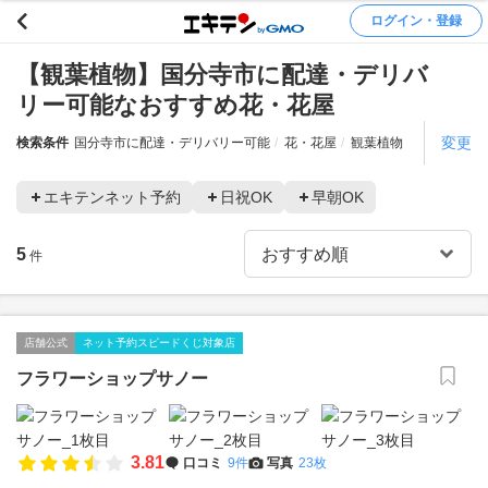
ログイン・登録
【観葉植物】国分寺市に配達・デリバ
リー可能なおすすめ花・花屋
変更
検索条件
国分寺市に配達・デリバリー可能
花・花屋
観葉植物
エキテンネット予約
日祝OK
早朝OK
5
件
店舗公式
ネット予約スピードくじ対象店
フラワーショップサノー
3.81
口コミ
9件
写真
23枚