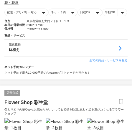
花・花屋
配達・デリバリー対応
ネット予約
日祝OK
早朝OK
住所
東京都港区芝大門２丁目１−１３
本日の営業状況
8:00〜17:00
価格帯
￥500〜￥5,500
商品・サービス
観葉植物
鉢植え
全ての商品・サービスを見る
ネット予約カレンダー
ネット予約で最大10,000円分のAmazonギフトカードが当たる！
店舗公式
Flower Shop 彩生堂
色とりどりの華やかなお花たちが、いつでも皆様を歓迎♪思わず足を運びたくなるフラワー
ショップ