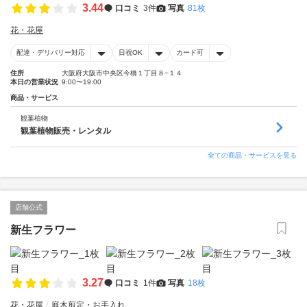
3.44
口コミ
3件
写真
81枚
花・花屋
配達・デリバリー対応
日祝OK
カード可
住所
大阪府大阪市中央区今橋１丁目８−１４
本日の営業状況
9:00〜19:00
商品・サービス
観葉植物
観葉植物販売・レンタル
全ての商品・サービスを見る
店舗公式
新生フラワー
3.27
口コミ
1件
写真
18枚
花・花屋
庭木剪定・お手入れ