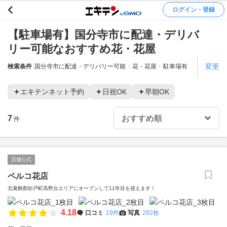
ログイン・登録
【駐車場有】国分寺市に配達・デリバ
リー可能なおすすめ花・花屋
変更
検索条件
国分寺市に配達・デリバリー可能
花・花屋
駐車場有
エキテンネット予約
日祝OK
早朝OK
7
件
店舗公式
ペルコ花店
北葛飾郡杉戸町高野台エリアにオープンして11年目を迎えます！
4.18
口コミ
19件
写真
282枚