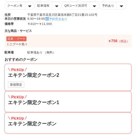
クーポン有
駐車場有
QRコード決済可
予約あり
住所
千葉県千葉市花見川区幕張本郷6丁目21番15-102号
本日の営業状況
9:30〜19:00
予約空きあり
価格帯
￥410〜￥11,000
主な商品・サービス
花束・ブーケ
756
￥
（税込）
ミニブーケ色々
駐車場
駐車場あり （無料）
おすすめのクーポン
PickUp
エキテン限定クーポン2
新規限定
PickUp
エキテン限定クーポン1
PickUp
エキテン限定クーポン