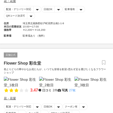
花・花屋
配達・デリバリー対応
日祝OK
駐車場有
QRコード決済可
住所
埼玉県北葛飾郡杉戸町高野台南1-1-9
本日の営業状況
10:00〜17:00
価格帯
￥2,200〜￥16,200
駐車場
駐車場あり （無料）
店舗公式
Flower Shop 彩生堂
色とりどりの華やかなお花たちが、いつでも皆様を歓迎♪思わず足を運びたくなるフラワー
ショップ
3.47
口コミ
2件
写真
27枚
花・花屋
配達・デリバリー対応
日祝OK
クーポン有