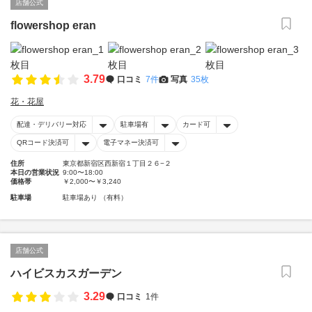
店舗公式
flowershop eran
3.79
口コミ
7件
写真
35枚
花・花屋
配達・デリバリー対応
駐車場有
カード可
QRコード決済可
電子マネー決済可
住所
東京都新宿区西新宿１丁目２６−２
本日の営業状況
9:00〜18:00
価格帯
￥2,000〜￥3,240
駐車場
駐車場あり （有料）
店舗公式
ハイビスカスガーデン
3.29
口コミ
1件