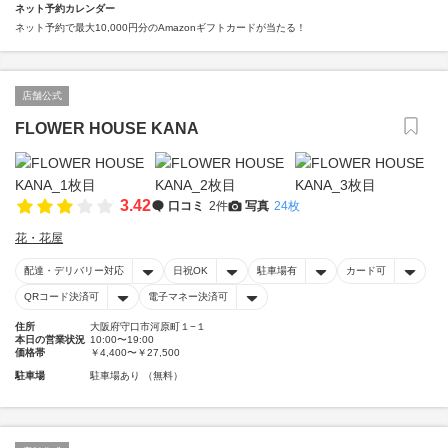
ネット予約カレンダー
ネット予約で最大10,000円分のAmazonギフトカードが当たる！
店舗公式
FLOWER HOUSE KANA
3.42
口コミ
2件
写真
24枚
花・花屋
配達・デリバリー対応
日祝OK
駐車場有
カード可
QRコード決済可
電子マネー決済可
住所
大阪府守口市河原町１−１
本日の営業状況
10:00〜19:00
価格帯
￥4,400〜￥27,500
駐車場
駐車場あり （無料）