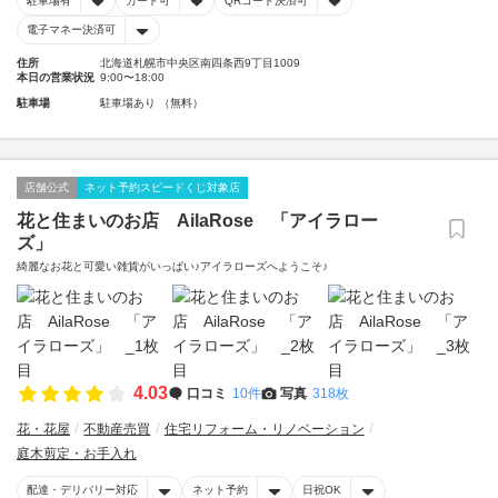
駐車場有
カード可
QRコード決済可
電子マネー決済可
住所
北海道札幌市中央区南四条西9丁目1009
本日の営業状況
9:00〜18:00
駐車場
駐車場あり （無料）
店舗公式
ネット予約スピードくじ対象店
花と住まいのお店 AilaRose 「アイラロー
ズ」
綺麗なお花と可愛い雑貨がいっぱい♪アイラローズへようこそ♪
4.03
口コミ
10件
写真
318枚
花・花屋
不動産売買
住宅リフォーム・リノベーション
庭木剪定・お手入れ
配達・デリバリー対応
ネット予約
日祝OK