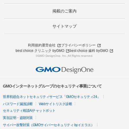
掲載のご案内
サイトマップ
利用規約
運営会社
プライバシーポリシー
best choice クリニック byGMO
best choice 歯科 byGMO
©GMO DesignOne, Inc. All Rights reserved.
GMOインターネットグループのセキュリティ事業について
世界初総合ネットセキュリティサービス「GMOセキュリティ24」
パスワード漏洩診断
Webサイトリスク診断
セキュリティ相談AIチャットボット
実在証明・盗聴対策
サイバー攻撃対策（GMOサイバーセキュリティ byイエラエ）