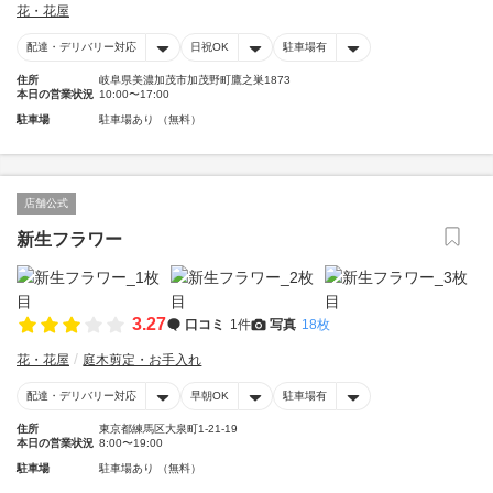
花・花屋
配達・デリバリー対応
日祝OK
駐車場有
住所
岐阜県美濃加茂市加茂野町鷹之巣1873
本日の営業状況
10:00〜17:00
駐車場
駐車場あり （無料）
店舗公式
新生フラワー
3.27
口コミ
1件
写真
18枚
花・花屋
庭木剪定・お手入れ
配達・デリバリー対応
早朝OK
駐車場有
住所
東京都練馬区大泉町1-21-19
本日の営業状況
8:00〜19:00
駐車場
駐車場あり （無料）