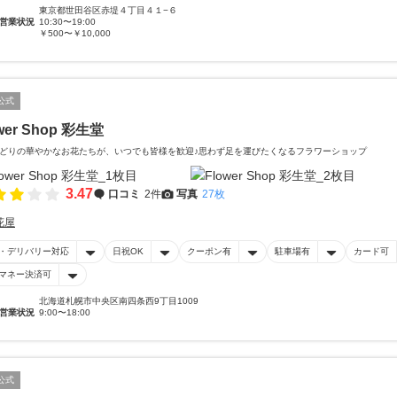
東京都世田谷区赤堤４丁目４１−６
営業状況
10:30〜19:00
￥500〜￥10,000
公式
wer Shop 彩生堂
どりの華やかなお花たちが、いつでも皆様を歓迎♪思わず足を運びたくなるフラワーショップ
3.47
口コミ
2件
写真
27枚
花屋
・デリバリー対応
日祝OK
クーポン有
駐車場有
カード可
マネー決済可
北海道札幌市中央区南四条西9丁目1009
営業状況
9:00〜18:00
公式