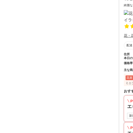
綺麗な
花・
配達
住所
本日の
価格帯
主な商
花束
ミニ
おす
P
エ
新
P