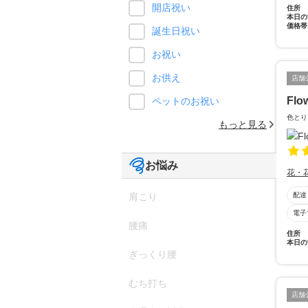
開店祝い
住所
本日の
価格帯
誕生日祝い
お祝い
お供え
店舗
Flo
ペットのお祝い
色とり
もっと見る
お悩み
花・
配達
肩こり
電子
腰痛
住所
本日の
ぎっくり腰
むち打ち
店舗