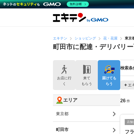
無料診断
エキテン
ショッピング
花・花屋
東京
町田市に配達・デリバリー
検索条
お店に行
来て
届けても
く
もらう
らう
エ
エリア
26
件
東京都
店舗
町田市
フ