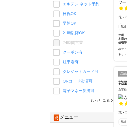
エキテン ネット予約
日祝OK
花・
早朝OK
配達
21時以降OK
住所
本日の
24時間営業
価格帯
ネット
クーポン有
ネット
駐車場有
クレジットカード可
店舗
QRコード決済可
花
京王線
電子マネー決済可
もっと見る
花・
メニュー
配達