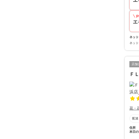
エ
P
エ
ネット
ネット
店舗
Ｆ
花・
配達
住所
本日の