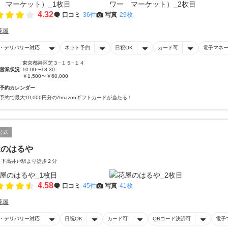
4.32
口コミ
36件
写真
29枚
花屋
・デリバリー対応
ネット予約
日祝OK
カード可
電子マネ
東京都港区芝３−１５−１４
営業状況
10:00〜18:30
￥1,500〜￥60,000
予約カレンダー
予約で最大10,000円分のAmazonギフトカードが当たる！
公式
屋のはるや
 下高井戸駅より徒歩２分
4.58
口コミ
45件
写真
41枚
花屋
・デリバリー対応
日祝OK
カード可
QRコード決済可
電子