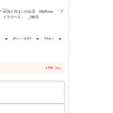
有
QRコード決済可
予約あり
756
￥
（税込）