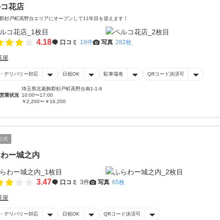
ルコ花店
郡杉戸町高野台エリアにオープンして11年目を迎えます！
4.18
口コミ
19件
写真
282枚
花屋
・デリバリー対応
日祝OK
駐車場有
QRコード決済可
埼玉県北葛飾郡杉戸町高野台南1-1-9
営業状況
10:00〜17:00
￥2,200〜￥16,200
公式
らわー城之内
3.47
口コミ
3件
写真
65枚
花屋
・デリバリー対応
日祝OK
QRコード決済可