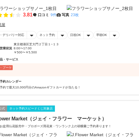
3.81
口コミ
9件
写真
23枚
花屋
・デリバリー対応
ネット予約
日祝OK
早朝OK
東京都港区芝大門２丁目１−１３
営業状況
8:00〜17:00
￥500〜￥5,500
品・サービス
・ブーケ
予約カレンダー
予約で最大10,000円分のAmazonギフトカードが当たる！
公式
ネット予約スピードくじ対象店
Flower Market（ジェイ・フラワー マーケット）
お盆用仏花販売中・プロポーズ用花束・ワンランク上の胡蝶蘭ご予約承ります！