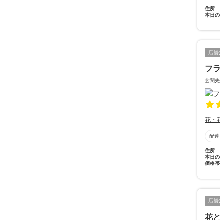
住所
本日の
店舗
フ
玄関先
花・
配達
住所
本日の
価格帯
店舗
花と