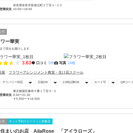
奈良県奈良市富雄元町２丁目１−２２
営業状況
10:00〜19:00
公式
ラワー華実
まで花をお届けします.
3.63
口コミ
5件
写真
24枚
花屋
フラワーアレンジメント教室・生け花スクール
・デリバリー対応
日祝OK
21時以降OK
カード可
QRコー
東京都港区麻布十番１丁目５−２
営業状況
9:30〜21:30
￥5,500〜￥16,500
公式
ネット予約スピードくじ対象店
住まいのお店 AilaRose 「アイラローズ」