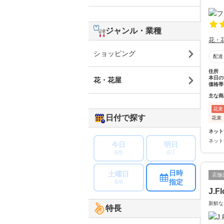
ジャンル・業種
花・
ショッピング
配達
住所
本日の
花・花屋
価格帯
主な商
花束
日付で探す
花束
ネット
ネット
今日
明日
8/6
8/7
日時
土曜日
店舗
指定
8/8
J.
新鮮な
特長