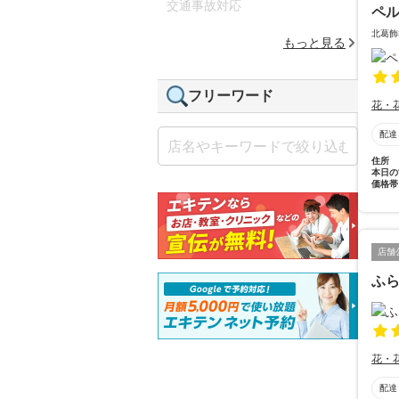
交通事故対応
ペ
北葛飾
もっと見る
フリーワード
花・
配達
住所
本日の
価格帯
店舗
ふ
花・
配達