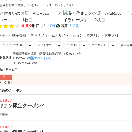
お花と可愛い雑貨がいっぱい♪アイラローズへようこそ♪
4.03
口コミ
10件
写真
318枚
花屋
不動産売買
住宅リフォーム・リノベーション
庭木剪定・お手入れ
・デリバリー対応
ネット予約
日祝OK
クーポン有
駐車場
千葉県千葉市花見川区幕張本郷6丁目21番15-102号
営業状況
9:30〜19:00
予約空きあり
￥410〜￥11,000
品・サービス
・ブーケ
ブーケ色々
すめのクーポン
ickUp
キテン限定クーポン2
規限定
ickUp