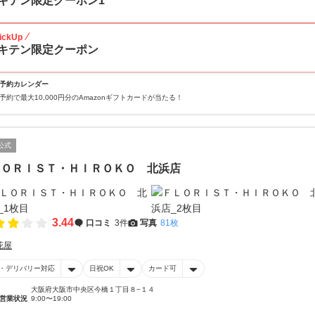
キテン限定クーポン1
ickUp
キテン限定クーポン
予約カレンダー
予約で最大10,000円分のAmazonギフトカードが当たる！
公式
ＬＯＲＩＳＴ・ＨＩＲＯＫＯ 北浜店
3.44
口コミ
3件
写真
81枚
花屋
・デリバリー対応
日祝OK
カード可
大阪府大阪市中央区今橋１丁目８−１４
営業状況
9:00〜19:00