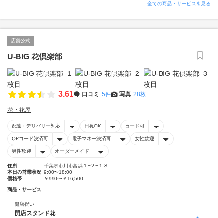
全ての商品・サービスを見る
店舗公式
U-BIG 花倶楽部
3.61
口コミ
5件
写真
28枚
花・花屋
配達・デリバリー対応
日祝OK
カード可
QRコード決済可
電子マネー決済可
女性歓迎
男性歓迎
オーダーメイド
住所
千葉県市川市富浜１−２−１８
本日の営業状況
9:00〜18:00
価格帯
￥990〜￥16,500
商品・サービス
開店祝い
開店スタンド花