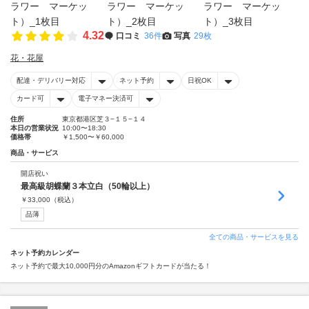
4.32
口コミ
36件
写真
29枚
花・花屋
配達・デリバリー対応
ネット予約
日祝OK
カード可
電子マネー決済可
住所
東京都港区芝３−１５−１４
本日の営業状況
10:00〜18:30
価格帯
￥1,500〜￥60,000
商品・サービス
開店祝い
最高級胡蝶蘭３本立白（50輪以上）
￥
33,000
（税込）
品薄
全ての商品・サービスを見る
ネット予約カレンダー
ネット予約で最大10,000円分のAmazonギフトカードが当たる！