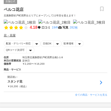
店舗公式
ペルコ花店
北葛飾郡杉戸町高野台エリアにオープンして11年目を迎えます！
4.18
口コミ
19件
写真
282枚
花・花屋
配達・デリバリー対応
日祝OK
駐車場有
QRコード決済可
住所
埼玉県北葛飾郡杉戸町高野台南1-1-9
本日の営業状況
定休日
価格帯
￥2,200〜￥16,200
商品・サービス
開店祝い
スタンド花
￥
16,200
（税込）
全ての商品・サービスを見る