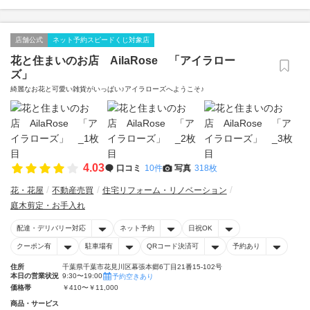
店舗公式
ネット予約スピードくじ対象店
花と住まいのお店 AilaRose 「アイラロー
ズ」
綺麗なお花と可愛い雑貨がいっぱい♪アイラローズへようこそ♪
4.03
口コミ
10件
写真
318枚
花・花屋
不動産売買
住宅リフォーム・リノベーション
庭木剪定・お手入れ
配達・デリバリー対応
ネット予約
日祝OK
クーポン有
駐車場有
QRコード決済可
予約あり
住所
千葉県千葉市花見川区幕張本郷6丁目21番15-102号
本日の営業状況
9:30〜19:00
予約空きあり
価格帯
￥410〜￥11,000
商品・サービス