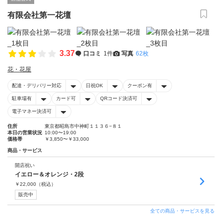
有限会社第一花壇
3.37
口コミ
1件
写真
62枚
花・花屋
配達・デリバリー対応
日祝OK
クーポン有
駐車場有
カード可
QRコード決済可
電子マネー決済可
住所
東京都昭島市中神町１１３６−８１
本日の営業状況
10:00〜19:00
価格帯
￥3,850〜￥33,000
商品・サービス
開店祝い
イエロー＆オレンジ・2段
￥
22,000
（税込）
販売中
全ての商品・サービスを見る