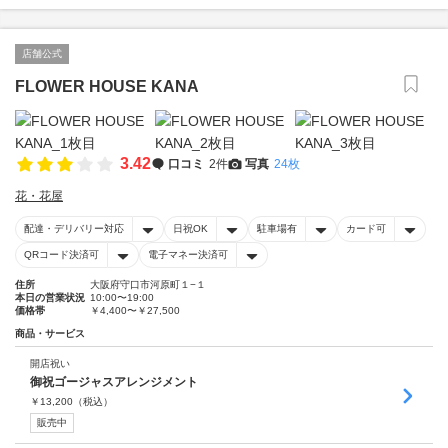
店舗公式
FLOWER HOUSE KANA
3.42
口コミ
2件
写真
24枚
花・花屋
配達・デリバリー対応
日祝OK
駐車場有
カード可
QRコード決済可
電子マネー決済可
住所
大阪府守口市河原町１−１
本日の営業状況
10:00〜19:00
価格帯
￥4,400〜￥27,500
商品・サービス
開店祝い
御祝ゴージャスアレンジメント
￥
13,200
（税込）
販売中