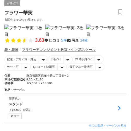
店舗公式
フラワー華実
玄関先まで花をお届けします.
3.63
口コミ
5件
写真
24枚
花・花屋
フラワーアレンジメント教室・生け花スクール
配達・デリバリー対応
日祝OK
21時以降OK
カード可
QRコード決済可
電子マネー決済可
住所
東京都港区麻布十番１丁目５−２
本日の営業状況
9:30〜21:30
価格帯
￥5,500〜￥16,500
商品・サービス
開店祝い
スタンド
￥
16,500
（税込）
販売中
全ての商品・サービスを見る