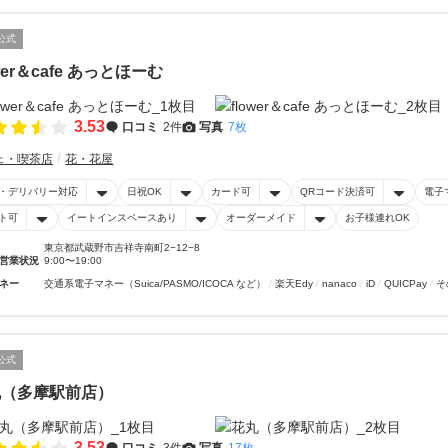
公式
ower＆cafe あっとほーむ
3.53
口コミ
2件
写真
7枚
ェ・喫茶店
花・花屋
・デリバリー対応
日祝OK
カード可
QRコード決済可
電子
ト可
イートインスペースあり
オーダーメイド
お子様連れOK
東京都武蔵野市吉祥寺南町2−12−8
営業状況
9:00〜19:00
ネー
交通系電子マネー（Suica/PASMO/ICOCA など）
楽天Edy
nanaco
iD
QUICPay
そ
公式
丸（多摩駅前店）
3.53
口コミ
3件
写真
17枚