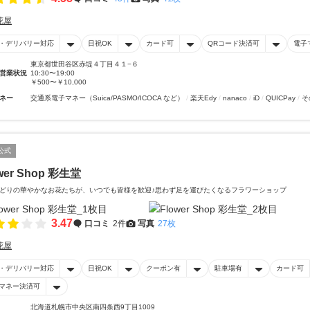
花屋
・デリバリー対応
日祝OK
カード可
QRコード決済可
電子
東京都世田谷区赤堤４丁目４１−６
営業状況
10:30〜19:00
￥500〜￥10,000
ネー
交通系電子マネー（Suica/PASMO/ICOCA など）
楽天Edy
nanaco
iD
QUICPay
そ
公式
wer Shop 彩生堂
どりの華やかなお花たちが、いつでも皆様を歓迎♪思わず足を運びたくなるフラワーショップ
3.47
口コミ
2件
写真
27枚
花屋
・デリバリー対応
日祝OK
クーポン有
駐車場有
カード可
マネー決済可
北海道札幌市中央区南四条西9丁目1009