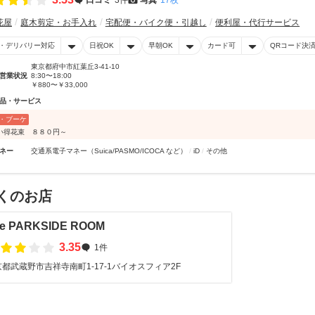
花屋
庭木剪定・お手入れ
宅配便・バイク便・引越し
便利屋・代行サービス
・デリバリー対応
日祝OK
早朝OK
カード可
QRコード決
東京都府中市紅葉丘3-41-10
営業状況
8:30〜18:00
￥880〜￥33,000
品・サービス
・ブーケ
い得花束 ８８０円～
ネー
交通系電子マネー（Suica/PASMO/ICOCA など）
iD
その他
くのお店
e PARKSIDE ROOM
3.35
1件
都武蔵野市吉祥寺南町1-17-1バイオスフィア2F