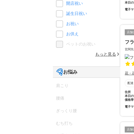
本日の
開店祝い
電子マ
誕生日祝い
お祝い
店舗
お供え
フ
ペットのお祝い
玄関先
もっと見る
お悩み
花・
配達
肩こり
住所
本日の
腰痛
価格帯
電子マ
ぎっくり腰
むち打ち
店舗