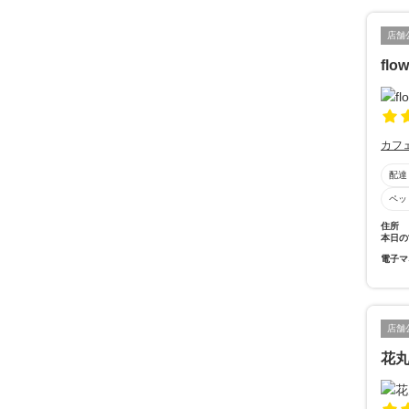
店舗
fl
カフ
配達
ペッ
住所
本日の
電子マ
店舗
花