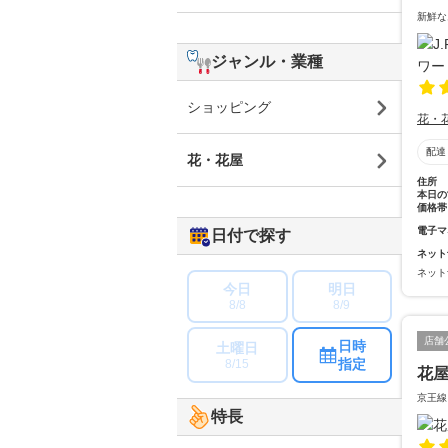
新鮮な
ジャンル・業種
ショッピング
花・
配達
花・花屋
住所
本日の
価格帯
電子マ
日付で探す
ネット
ネット
今日
明日
8/8
8/9
店舗
日時
土曜日
指定
8/15
花
京王線
特長