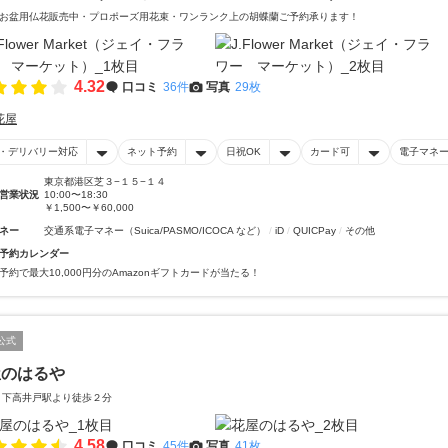
お盆用仏花販売中・プロポーズ用花束・ワンランク上の胡蝶蘭ご予約承ります！
4.32
口コミ
36件
写真
29枚
花屋
・デリバリー対応
ネット予約
日祝OK
カード可
電子マネ
東京都港区芝３−１５−１４
営業状況
10:00〜18:30
￥1,500〜￥60,000
ネー
交通系電子マネー（Suica/PASMO/ICOCA など）
iD
QUICPay
その他
予約カレンダー
予約で最大10,000円分のAmazonギフトカードが当たる！
公式
屋のはるや
 下高井戸駅より徒歩２分
4.58
口コミ
45件
写真
41枚