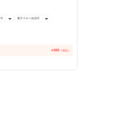
済可
電子マネー決済可
880
￥
（税込）