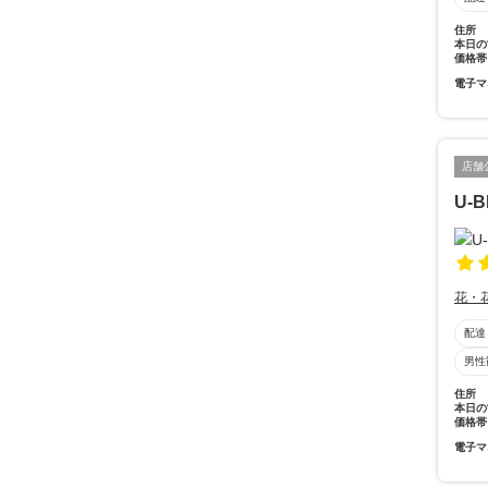
住所
本日の
価格帯
電子マ
店舗
U-
花・
配達
男性
住所
本日の
価格帯
電子マ