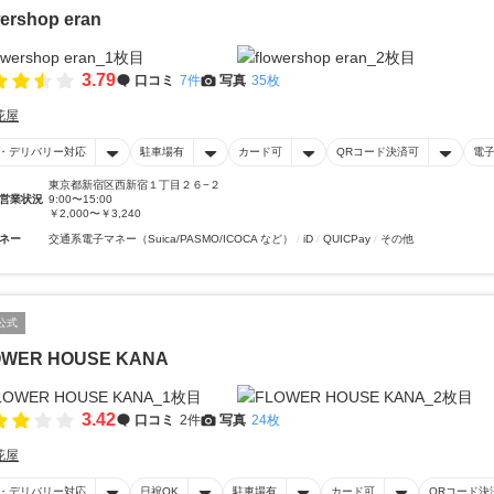
wershop eran
3.79
口コミ
7件
写真
35枚
花屋
・デリバリー対応
駐車場有
カード可
QRコード決済可
電
東京都新宿区西新宿１丁目２６−２
営業状況
9:00〜15:00
￥2,000〜￥3,240
ネー
交通系電子マネー（Suica/PASMO/ICOCA など）
iD
QUICPay
その他
公式
OWER HOUSE KANA
3.42
口コミ
2件
写真
24枚
花屋
・デリバリー対応
日祝OK
駐車場有
カード可
QRコード決