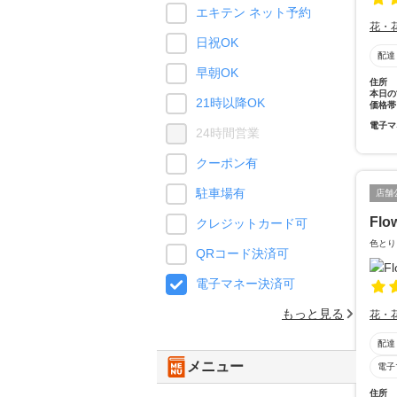
エキテン ネット予約
花・
日祝OK
配達
早朝OK
住所
本日の
21時以降OK
価格帯
電子マ
24時間営業
クーポン有
駐車場有
店舗
Flo
クレジットカード可
色とり
QRコード決済可
電子マネー決済可
もっと見る
花・
配達
メニュー
電子
住所