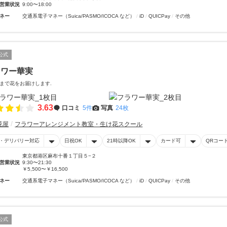
営業状況
9:00〜18:00
ネー
交通系電子マネー（Suica/PASMO/ICOCA など）
iD
QUICPay
その他
公式
ラワー華実
まで花をお届けします.
3.63
口コミ
5件
写真
24枚
花屋
フラワーアレンジメント教室・生け花スクール
・デリバリー対応
日祝OK
21時以降OK
カード可
QRコー
東京都港区麻布十番１丁目５−２
営業状況
9:30〜21:30
￥5,500〜￥16,500
ネー
交通系電子マネー（Suica/PASMO/ICOCA など）
iD
QUICPay
その他
公式