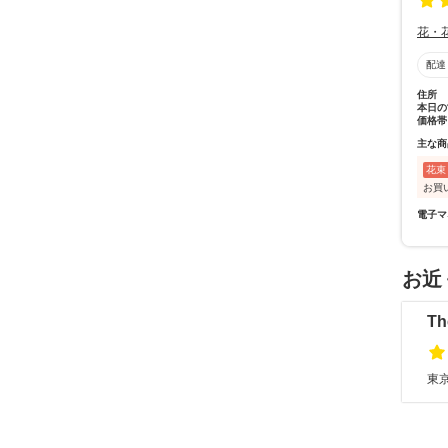
花・
配達
住所
本日の
価格帯
主な商
花束
お買
電子マ
お近
Th
東京