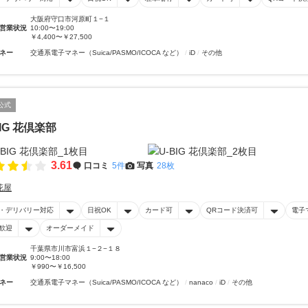
大阪府守口市河原町１−１
営業状況
10:00〜19:00
￥4,400〜￥27,500
ネー
交通系電子マネー（Suica/PASMO/ICOCA など）
iD
その他
公式
BIG 花倶楽部
3.61
口コミ
5件
写真
28枚
花屋
・デリバリー対応
日祝OK
カード可
QRコード決済可
電子
歓迎
オーダーメイド
千葉県市川市富浜１−２−１８
営業状況
9:00〜18:00
￥990〜￥16,500
ネー
交通系電子マネー（Suica/PASMO/ICOCA など）
nanaco
iD
その他