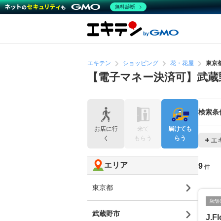
無料診断
エキテン
ショッピング
花・花屋
東京
【電子マネー決済可】武蔵
検索条
お店に行
来て
届けても
く
もらう
らう
エ
エリア
9
件
東京都
店舗
武蔵野市
J.