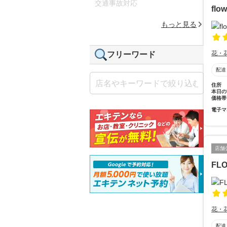
交通事故対応
flo
もっと見る
花・
フリーワード
配達
住所
本日の
価格帯
電子マ
店舗
FL
花・
配達