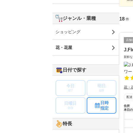
ジャンル・業種
18
件
ショッピング
店舗
花・花屋
J.
新鮮な
日付で探す
今日
明日
花・
8/7
8/8
配達
日時
日曜日
住所
指定
8/9
本日の
特長