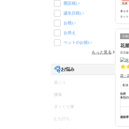
開店祝い
花束
ネット
誕生日祝い
ネット
お祝い
お供え
店舗
ペットのお祝い
花
もっと見る
京王線
お悩み
花・
肩こり
配達
住所
腰痛
本日の
ぎっくり腰
価格帯
むち打ち