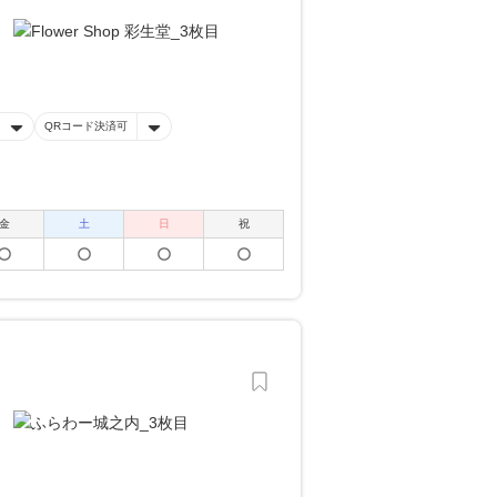
QRコード決済可
金
土
日
祝