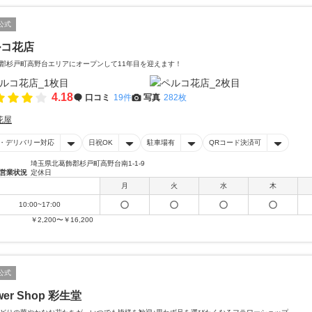
公式
ルコ花店
郡杉戸町高野台エリアにオープンして11年目を迎えます！
4.18
口コミ
19件
写真
282枚
花屋
・デリバリー対応
日祝OK
駐車場有
QRコード決済可
埼玉県北葛飾郡杉戸町高野台南1-1-9
営業状況
定休日
月
火
水
木
10:00~17:00
￥2,200〜￥16,200
公式
wer Shop 彩生堂