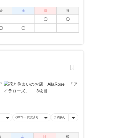
金
土
日
祝
有
QRコード決済可
予約あり
金
土
日
祝