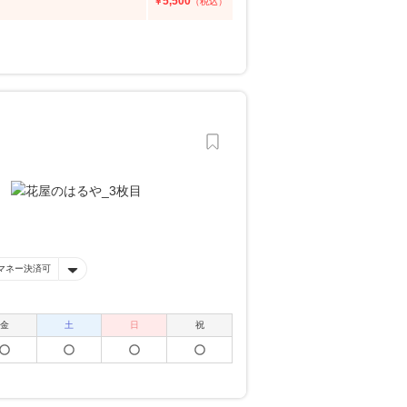
5,500
￥
（税込）
マネー決済可
金
土
日
祝