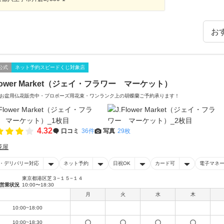
公式
ネット予約スピードくじ対象店
Flower Market（ジェイ・フラワー マーケット）
お盆用仏花販売中・プロポーズ用花束・ワンランク上の胡蝶蘭ご予約承ります！
4.32
口コミ
36件
写真
29枚
花屋
・デリバリー対応
ネット予約
日祝OK
カード可
電子マネ
東京都港区芝３−１５−１４
営業状況
10:00〜18:30
月
火
水
木
10:00~18:00
10:00~18:30