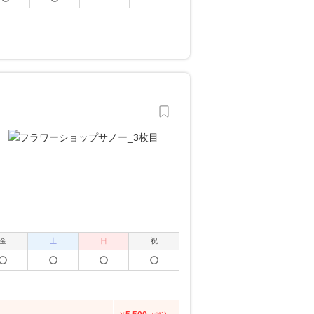
金
土
日
祝