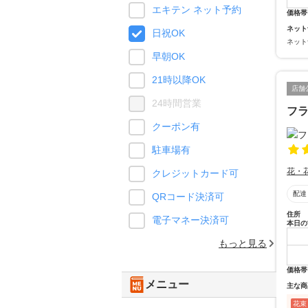
エキテン ネット予約
価格帯
ネット
日祝OK
ネット
早朝OK
21時以降OK
店舗
24時間営業
フ
クーポン有
駐車場有
花・
クレジットカード可
配達
QRコード決済可
住所
電子マネー決済可
本日の
もっと見る
価格帯
メニュー
主な商
花束