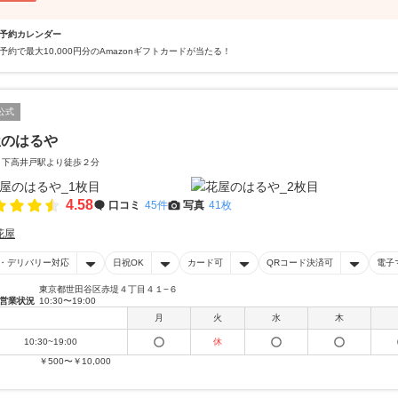
予約カレンダー
予約で最大10,000円分のAmazonギフトカードが当たる！
公式
屋のはるや
 下高井戸駅より徒歩２分
4.58
口コミ
45件
写真
41枚
花屋
・デリバリー対応
日祝OK
カード可
QRコード決済可
電子
東京都世田谷区赤堤４丁目４１−６
営業状況
10:30〜19:00
月
火
水
木
10:30~19:00
休
￥500〜￥10,000