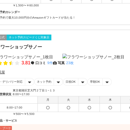
￥1,500〜￥60,000
予約カレンダー
予約で最大10,000円分のAmazonギフトカードが当たる！
公式
ネット予約スピードくじ対象店
ラワーショップサノー
3.81
口コミ
9件
写真
23枚
花屋
・デリバリー対応
ネット予約
日祝OK
早朝OK
東京都港区芝大門２丁目１−１３
営業状況
8:00〜17:00
月
火
水
木
8:00~17:00
￥500〜￥5,500
品・サービス
・ブーケ