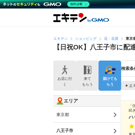
無料診断
エキテン
ショッピング
花・花屋
東京
【日祝OK】八王子市に配
検索条
お店に行
来て
届けても
く
もらう
らう
エ
エリア
「
続
東京都
ハ
八王子市
東京