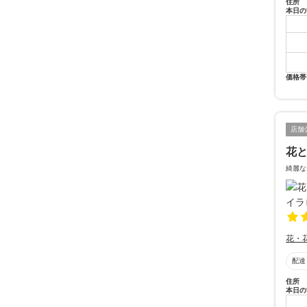
住所
本日の
価格帯
店舗
花と
綺麗な
花・
配達
住所
本日の