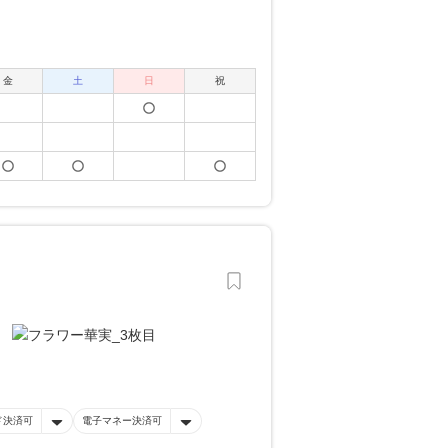
金
土
日
祝
ド決済可
電子マネー決済可