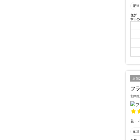
配達
住所
本日の
店舗
フ
玄関先
花・
配達