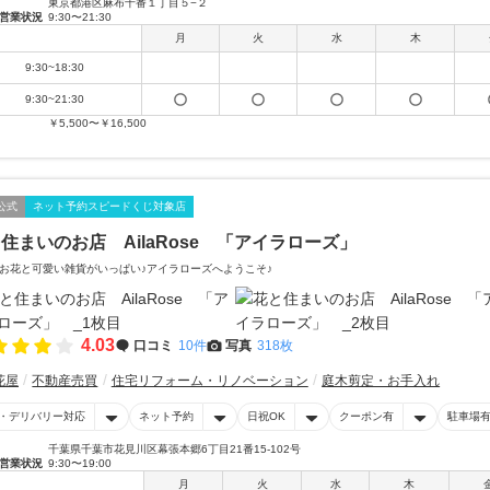
東京都港区麻布十番１丁目５−２
営業状況
9:30〜21:30
月
火
水
木
9:30~18:30
9:30~21:30
￥5,500〜￥16,500
公式
ネット予約スピードくじ対象店
住まいのお店 AilaRose 「アイラローズ」
お花と可愛い雑貨がいっぱい♪アイラローズへようこそ♪
4.03
口コミ
10件
写真
318枚
花屋
不動産売買
住宅リフォーム・リノベーション
庭木剪定・お手入れ
・デリバリー対応
ネット予約
日祝OK
クーポン有
駐車場
千葉県千葉市花見川区幕張本郷6丁目21番15-102号
営業状況
9:30〜19:00
月
火
水
木