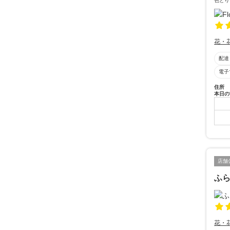
色とり
花・
配達
電子
住所
本日の
店舗
ふ
花・