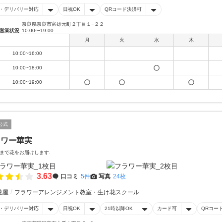
・デリバリー対応
日祝OK
QRコード決済可
奈良県奈良市富雄元町２丁目１−２２
営業状況
10:00〜19:00
月
火
水
木
10:00~16:00
10:00~18:00
10:00~19:00
公式
ラワー華実
まで花をお届けします.
3.63
口コミ
5件
写真
24枚
花屋
フラワーアレンジメント教室・生け花スクール
・デリバリー対応
日祝OK
21時以降OK
カード可
QRコー