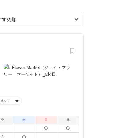
ー決済可
金
土
日
祝