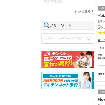
交通事故対応
店舗
もっと見る
ペ
北葛飾
フリーワード
花・
配達
住所
本日の
価格帯
店舗
Flo