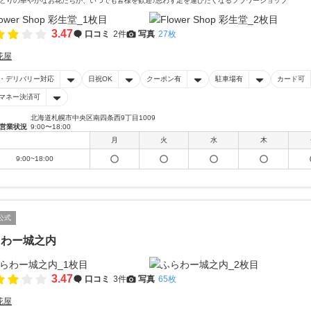
どりの華やかなお花たちが、いつでも皆様を歓迎♪思わず足を運びたくなるフラワーショップ
3.47
口コミ
2件
写真
27枚
花屋
・デリバリー対応
日祝OK
クーポン有
駐車場有
カード可
マネー決済可
北海道札幌市中央区南四条西9丁目1009
営業状況
9:00〜18:00
月
火
水
木
9:00~18:00
公式
らわー城之内
3.47
口コミ
3件
写真
65枚
花屋