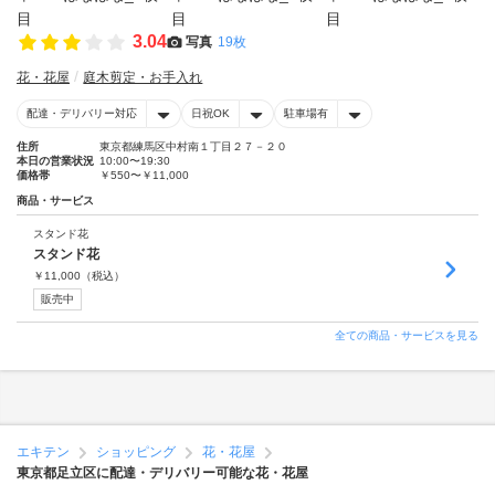
3.04
写真
19枚
花・花屋
庭木剪定・お手入れ
配達・デリバリー対応
日祝OK
駐車場有
住所
東京都練馬区中村南１丁目２７－２０
本日の営業状況
10:00〜19:30
価格帯
￥550〜￥11,000
商品・サービス
スタンド花
スタンド花
￥
11,000
（税込）
販売中
全ての商品・サービスを見る
エキテン
ショッピング
花・花屋
東京都足立区に配達・デリバリー可能な花・花屋