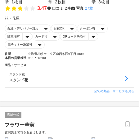
3.47
口コミ
2件
写真
27枚
花・花屋
配達・デリバリー対応
日祝OK
クーポン有
駐車場有
カード可
QRコード決済可
電子マネー決済可
住所
北海道札幌市中央区南四条西9丁目1009
本日の営業状況
9:00〜18:00
商品・サービス
スタンド花
スタンド花
全ての商品・サービスを見る
店舗公式
フラワー華実
玄関先まで花をお届けします.