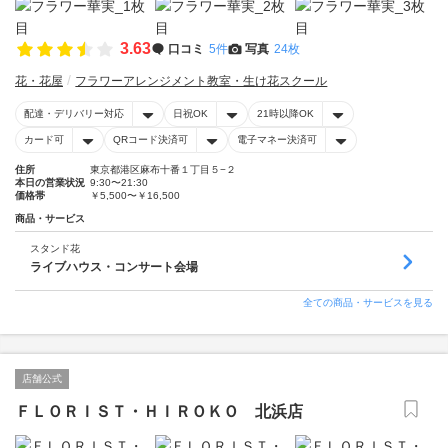
3.63
口コミ
5件
写真
24枚
花・花屋
フラワーアレンジメント教室・生け花スクール
配達・デリバリー対応
日祝OK
21時以降OK
カード可
QRコード決済可
電子マネー決済可
住所
東京都港区麻布十番１丁目５−２
本日の営業状況
9:30〜21:30
価格帯
￥5,500〜￥16,500
商品・サービス
スタンド花
ライブハウス・コンサート会場
全ての商品・サービスを見る
店舗公式
ＦＬＯＲＩＳＴ・ＨＩＲＯＫＯ 北浜店