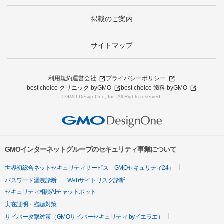
掲載のご案内
サイトマップ
利用規約
運営会社
プライバシーポリシー
best choice クリニック byGMO
best choice 歯科 byGMO
©GMO DesignOne, Inc. All Rights reserved.
GMOインターネットグループのセキュリティ事業について
世界初総合ネットセキュリティサービス「GMOセキュリティ24」
パスワード漏洩診断
Webサイトリスク診断
セキュリティ相談AIチャットボット
実在証明・盗聴対策
サイバー攻撃対策（GMOサイバーセキュリティ byイエラエ）