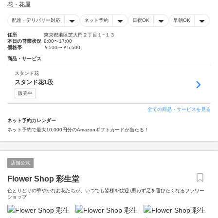
花・花屋
配達・デリバリー対応
ネット予約
日祝OK
早朝OK
住所
東京都港区芝大門２丁目１−１３
本日の営業状況
8:00〜17:00
価格帯
￥500〜￥5,500
商品・サービス
スタンド花
スタンド花1段
販売中
全ての商品・サービスを見る
ネット予約カレンダー
ネット予約で最大10,000円分のAmazonギフトカードが当たる！
店舗公式
Flower Shop 彩生堂
色とりどりの華やかなお花たちが、いつでも皆様を歓迎♪思わず足を運びたくなるフラワー
ショップ