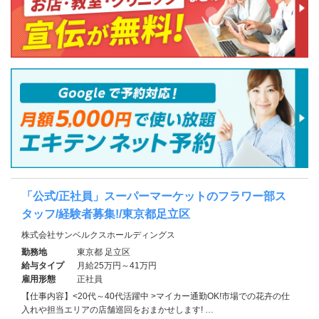
「公式/正社員」スーパーマーケットのフラワー部ス
タッフ/経験者募集!/東京都足立区
株式会社サンベルクスホールディングス
勤務地
東京都 足立区
給与タイプ
月給25万円～41万円
雇用形態
正社員
【仕事内容】<20代～40代活躍中 >マイカー通勤OK!市場での花卉の仕
入れや担当エリアの店舗巡回をおまかせします! …