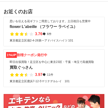
お近くのお店
思いを伝える花ギフトご用意しております。土日祝日も営業中
flower L'abeille （フラワー ラベイユ）
3.76
6件
東京都足立区扇2-4-26第一アドバイスハイツ 101
1%UP
割増クーポン発行中
即日出張買取！足立区を中心に東京23区・千葉・埼玉で高価買取
買取ぐっさん
3.97
11件
東京都足立区鹿浜7-12-5マリナデルレイ 101