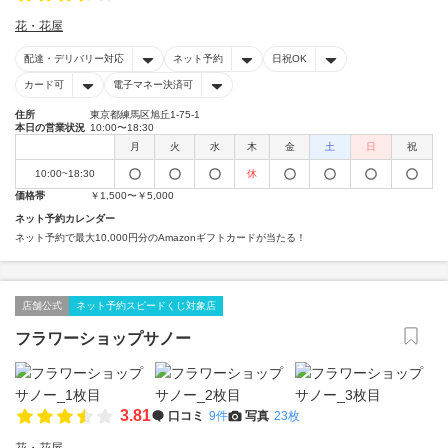
花・花屋
配達・デリバリー対応
ネット予約
日祝OK
カード可
電子マネー決済可
住所
東京都練馬区旭丘1-75-1
本日の営業状況
10:00〜18:30
月
火
水
木
金
土
日
祝
10:00~18:30
休
価格帯
￥1,500〜￥5,000
ネット予約カレンダー
ネット予約で最大10,000円分のAmazonギフトカードが当たる！
店舗公式
ネット予約スピードくじ対象店
フラワーショップサノー
3.81
口コミ
9件
写真
23枚