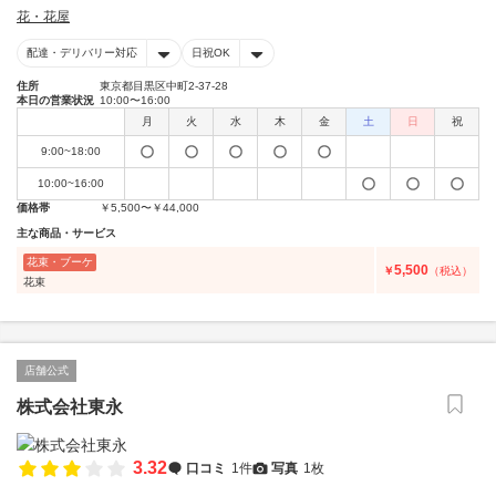
花・花屋
配達・デリバリー対応
日祝OK
住所
東京都目黒区中町2-37-28
本日の営業状況
10:00〜16:00
月
火
水
木
金
土
日
祝
9:00~18:00
10:00~16:00
価格帯
￥5,500〜￥44,000
主な商品・サービス
花束・ブーケ
5,500
￥
（税込）
花束
店舗公式
株式会社東永
3.32
口コミ
1件
写真
1枚