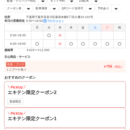
配達・デリバリー対応
ネット予約
日祝OK
クーポン有
駐車場有
QRコード決済可
予約あり
住所
千葉県千葉市花見川区幕張本郷6丁目21番15-102号
本日の営業状況
9:30〜19:00
予約空きあり
月
火
水
木
金
土
日
祝
9:30~18:30
休
9:30~19:00
休
価格帯
￥410〜￥11,000
主な商品・サービス
花束・ブーケ
756
￥
（税込）
ミニブーケ色々
おすすめのクーポン
PickUp
エキテン限定クーポン2
新規限定
PickUp
エキテン限定クーポン1