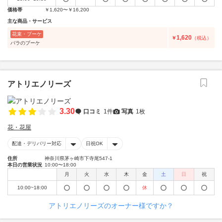
価格帯
￥1,620〜￥16,200
主な商品・サービス
花束・ブーケ
1,620
￥
（税込）
バラのブーケ
アトリエノリーズ
3.30
口コミ
1件
写真
1枚
花・花屋
配達・デリバリー対応
日祝OK
住所
神奈川県茅ヶ崎市下寺尾547-1
本日の営業状況
10:00〜18:00
月
火
水
木
金
土
日
祝
10:00~18:00
休
アトリエノリーズのオーナー様ですか？