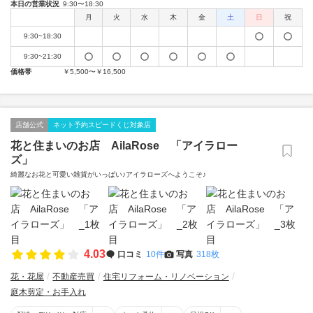
本日の営業状況
9:30〜18:30
月
火
水
木
金
土
日
祝
9:30~18:30
9:30~21:30
価格帯
￥5,500〜￥16,500
店舗公式
ネット予約スピードくじ対象店
花と住まいのお店 AilaRose 「アイラロー
ズ」
綺麗なお花と可愛い雑貨がいっぱい♪アイラローズへようこそ♪
4.03
口コミ
10件
写真
318枚
花・花屋
不動産売買
住宅リフォーム・リノベーション
庭木剪定・お手入れ