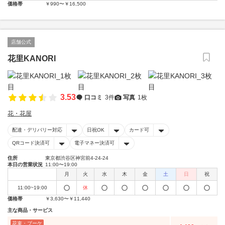
価格帯
￥990〜￥16,500
店舗公式
花里KANORI
3.53
口コミ
3件
写真
1枚
花・花屋
配達・デリバリー対応
日祝OK
カード可
QRコード決済可
電子マネー決済可
住所
東京都渋谷区神宮前4-24-24
本日の営業状況
11:00〜19:00
月
火
水
木
金
土
日
祝
11:00~19:00
休
価格帯
￥3,630〜￥11,440
主な商品・サービス
花束・ブーケ