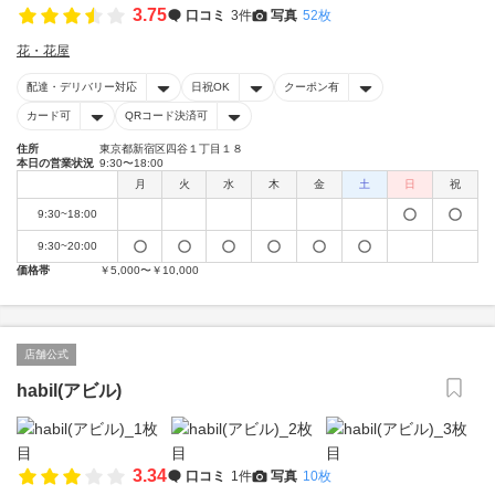
3.75
口コミ
3件
写真
52枚
花・花屋
配達・デリバリー対応
日祝OK
クーポン有
カード可
QRコード決済可
住所
東京都新宿区四谷１丁目１８
本日の営業状況
9:30〜18:00
月
火
水
木
金
土
日
祝
9:30~18:00
9:30~20:00
価格帯
￥5,000〜￥10,000
店舗公式
habil(アビル)
3.34
口コミ
1件
写真
10枚