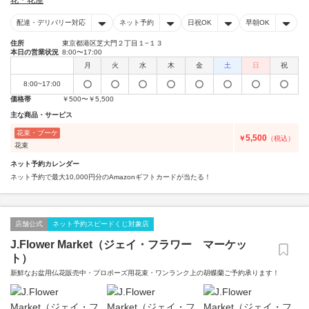
花・花屋
配達・デリバリー対応
ネット予約
日祝OK
早朝OK
住所
東京都港区芝大門２丁目１−１３
本日の営業状況
8:00〜17:00
月
火
水
木
金
土
日
祝
8:00~17:00
価格帯
￥500〜￥5,500
主な商品・サービス
花束・ブーケ
5,500
￥
（税込）
花束
ネット予約カレンダー
ネット予約で最大10,000円分のAmazonギフトカードが当たる！
店舗公式
ネット予約スピードくじ対象店
J.Flower Market（ジェイ・フラワー マーケッ
ト）
新鮮なお盆用仏花販売中・プロポーズ用花束・ワンランク上の胡蝶蘭ご予約承ります！