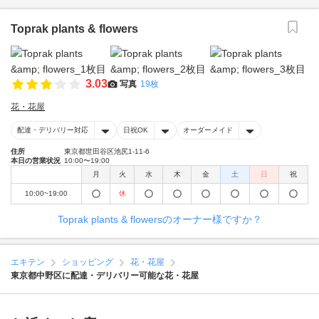
Toprak plants & flowers
3.03
写真
19枚
花・花屋
配達・デリバリー対応
日祝OK
オーダーメイド
住所
東京都世田谷区池尻1-11-6
本日の営業状況
10:00〜19:00
月
火
水
木
金
土
日
祝
10:00~19:00
休
Toprak plants & flowersのオーナー様ですか？
エキテン
ショッピング
花・花屋
東京都中野区に配達・デリバリー可能な花・花屋