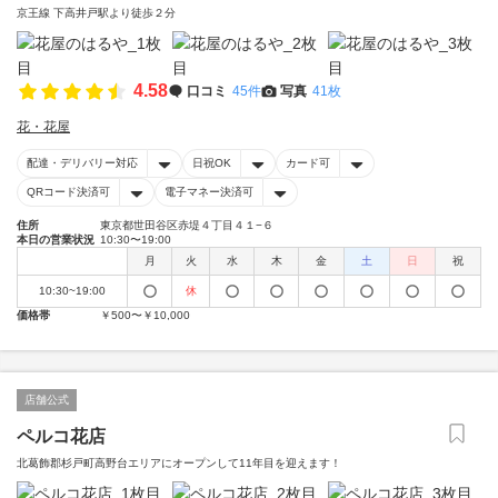
京王線 下高井戸駅より徒歩２分
4.58
口コミ
45件
写真
41枚
花・花屋
配達・デリバリー対応
日祝OK
カード可
QRコード決済可
電子マネー決済可
住所
東京都世田谷区赤堤４丁目４１−６
本日の営業状況
10:30〜19:00
月
火
水
木
金
土
日
祝
10:30~19:00
休
価格帯
￥500〜￥10,000
店舗公式
ペルコ花店
北葛飾郡杉戸町高野台エリアにオープンして11年目を迎えます！