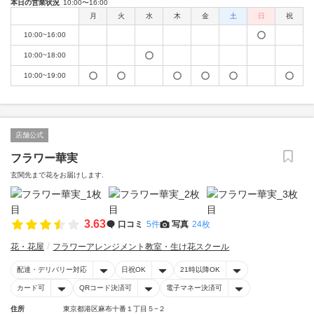
本日の営業状況
10:00〜16:00
月
火
水
木
金
土
日
祝
10:00~16:00
10:00~18:00
10:00~19:00
店舗公式
フラワー華実
玄関先まで花をお届けします.
3.63
口コミ
5件
写真
24枚
花・花屋
フラワーアレンジメント教室・生け花スクール
配達・デリバリー対応
日祝OK
21時以降OK
カード可
QRコード決済可
電子マネー決済可
住所
東京都港区麻布十番１丁目５−２