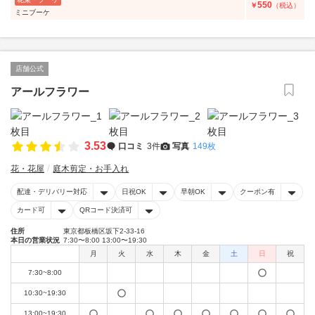
550
￥
（税込）
ミニブーケ
店舗公式
アールフラワー
3.53
口コミ
3件
写真
149枚
花・花屋
庭木剪定・お手入れ
配達・デリバリー対応
日祝OK
早朝OK
クーポン有
カード可
QRコード決済可
住所
東京都板橋区坂下2-33-16
本日の営業状況
7:30〜8:00 13:00〜19:30
月
火
水
木
金
土
日
祝
7:30~8:00
10:30~19:30
13:00~19:30