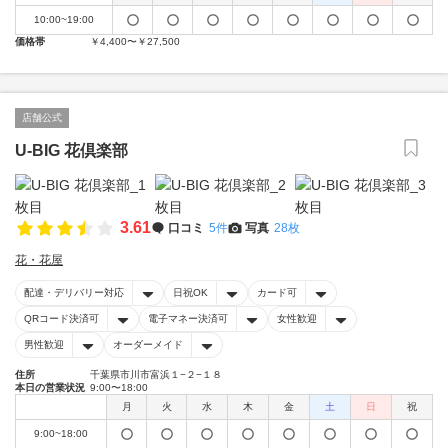
10:00~19:00
価格帯
￥4,400〜￥27,500
店舗公式
U-BIG 花倶楽部
3.61
口コミ
5件
写真
28枚
花・花屋
配達・デリバリー対応
日祝OK
カード可
QRコード決済可
電子マネー決済可
女性歓迎
男性歓迎
オーダーメイド
住所
千葉県市川市富浜１−２−１８
本日の営業状況
9:00〜18:00
月
火
水
木
金
土
日
祝
9:00~18:00