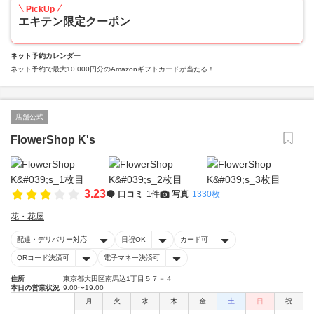
PickUp
エキテン限定クーポン
ネット予約カレンダー
ネット予約で最大10,000円分のAmazonギフトカードが当たる！
店舗公式
FlowerShop K's
3.23
口コミ
1件
写真
1330枚
花・花屋
配達・デリバリー対応
日祝OK
カード可
QRコード決済可
電子マネー決済可
住所
東京都大田区南馬込1丁目５７－４
本日の営業状況
9:00〜19:00
月
火
水
木
金
土
日
祝