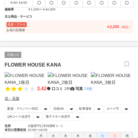
9:00~19:00
価格帯
￥2,200〜￥44,000
主な商品・サービス
花束・ブーケ
2,200
￥
（税込）
お花の定期便
店舗公式
FLOWER HOUSE KANA
3.42
口コミ
2件
写真
24枚
花・花屋
配達・デリバリー対応
日祝OK
駐車場有
カード可
QRコード決済可
電子マネー決済可
住所
大阪府守口市河原町１−１
本日の営業状況
10:00〜19:00
月
火
水
木
金
土
日
祝