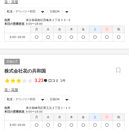
花・花屋
配達・デリバリー対応
日祝OK
住所
東京都葛飾区西亀有２丁目５６−６
本日の営業状況
9:00〜18:00
月
火
水
木
金
土
日
祝
9:00~18:00
店舗公式
株式会社花の共和国
3.23
口コミ
1件
花・花屋
配達・デリバリー対応
日祝OK
住所
東京都練馬区豊玉北４丁目１−１０
本日の営業状況
9:00〜19:00
月
火
水
木
金
土
日
祝
9:00~19:00