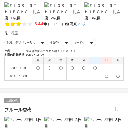
3.44
口コミ
3件
写真
81枚
花・花屋
配達・デリバリー対応
日祝OK
カード可
住所
大阪府大阪市中央区今橋１丁目８−１４
本日の営業状況
10:00〜18:00
月
火
水
木
金
土
日
祝
9:00~19:00
10:00~18:00
店舗公式
フルール杏樹