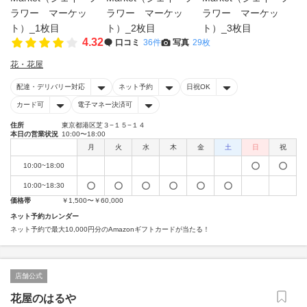
4.32
口コミ
36件
写真
29枚
花・花屋
配達・デリバリー対応
ネット予約
日祝OK
カード可
電子マネー決済可
住所
東京都港区芝３−１５−１４
本日の営業状況
10:00〜18:00
月
火
水
木
金
土
日
祝
10:00~18:00
10:00~18:30
価格帯
￥1,500〜￥60,000
ネット予約カレンダー
ネット予約で最大10,000円分のAmazonギフトカードが当たる！
店舗公式
花屋のはるや