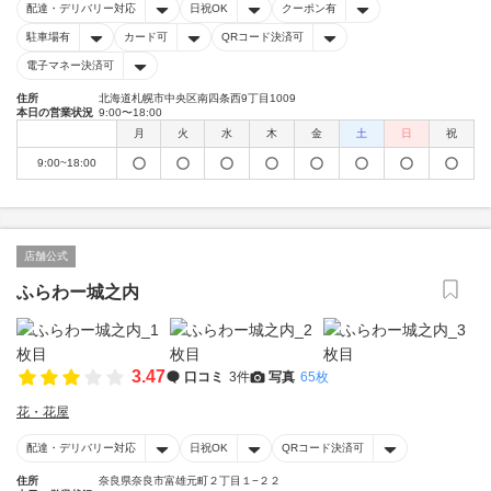
配達・デリバリー対応
日祝OK
クーポン有
駐車場有
カード可
QRコード決済可
電子マネー決済可
住所
北海道札幌市中央区南四条西9丁目1009
本日の営業状況
9:00〜18:00
月
火
水
木
金
土
日
祝
9:00~18:00
店舗公式
ふらわー城之内
3.47
口コミ
3件
写真
65枚
花・花屋
配達・デリバリー対応
日祝OK
QRコード決済可
住所
奈良県奈良市富雄元町２丁目１−２２