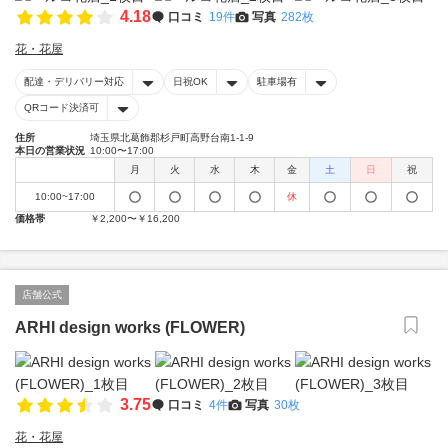
4.18
口コミ
19件
写真
282枚
花・花屋
配達・デリバリー対応
日祝OK
駐車場有
QRコード決済可
住所
埼玉県北葛飾郡杉戸町高野台南1-1-9
本日の営業状況
10:00〜17:00
月
火
水
木
金
土
日
祝
10:00~17:00
休
価格帯
￥2,200〜￥16,200
店舗公式
ARHI design works (FLOWER)
3.75
口コミ
4件
写真
30枚
花・花屋