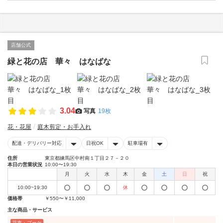
店舗公式
緑と花の店 華々 はなばな
3.04
写真
19枚
花・花屋
庭木剪定・お手入れ
配達・デリバリー対応
日祝OK
駐車場有
住所
東京都練馬区中村南１丁目２７－２０
本日の営業状況
10:00〜19:30
月
火
水
木
金
土
日
祝
10:00~19:30
休
価格帯
￥550〜￥11,000
主な商品・サービス
花束・ブーケ