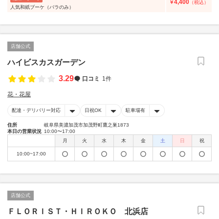
4,400
￥
（税込）
人気和紙ブーケ（バラのみ）
店舗公式
ハイビスカスガーデン
3.29
口コミ
1件
花・花屋
配達・デリバリー対応
日祝OK
駐車場有
住所
岐阜県美濃加茂市加茂野町鷹之巣1873
本日の営業状況
10:00〜17:00
月
火
水
木
金
土
日
祝
10:00~17:00
店舗公式
ＦＬＯＲＩＳＴ・ＨＩＲＯＫＯ 北浜店