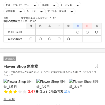
配達・デリバリー対応
日祝OK
クーポン有
駐車場有
カード可
電子マネー決済可
住所
東京都中央区月島３丁目１３−12
本日の営業状況
11:00〜17:00
月
火
水
木
金
土
日
祝
11:00~17:00
11:00~21:00
店舗公式
Flower Shop 彩生堂
色とりどりの華やかなお花たちが、いつでも皆様を歓迎♪思わず足を運びたくなるフラワー
ショップ
3.47
口コミ
2件
写真
27枚
花・花屋