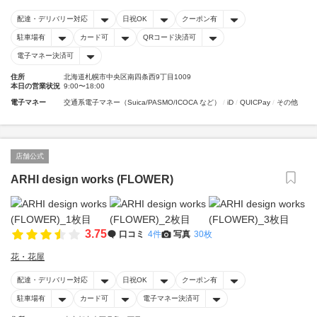
配達・デリバリー対応
日祝OK
クーポン有
駐車場有
カード可
QRコード決済可
電子マネー決済可
住所
北海道札幌市中央区南四条西9丁目1009
本日の営業状況
9:00〜18:00
電子マネー
交通系電子マネー（Suica/PASMO/ICOCA など）
iD
QUICPay
その他
店舗公式
ARHI design works (FLOWER)
3.75
口コミ
4件
写真
30枚
花・花屋
配達・デリバリー対応
日祝OK
クーポン有
駐車場有
カード可
電子マネー決済可