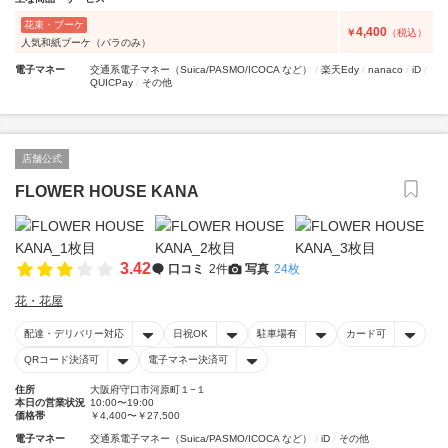
花束・ブーケ
4,400
￥
（税込）
人気和紙ブーケ（バラのみ）
電子マネー
交通系電子マネー（Suica/PASMO/ICOCA など）
楽天Edy
nanaco
iD
QUICPay
その他
店舗公式
FLOWER HOUSE KANA
3.42
口コミ
2件
写真
24枚
花・花屋
配達・デリバリー対応
日祝OK
駐車場有
カード可
QRコード決済可
電子マネー決済可
住所
大阪府守口市河原町１−１
本日の営業状況
10:00〜19:00
価格帯
￥4,400〜￥27,500
電子マネー
交通系電子マネー（Suica/PASMO/ICOCA など）
iD
その他