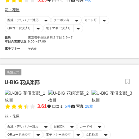
花・花屋
配達・デリバリー対応
クーポン有
カード可
QRコード決済可
電子マネー決済可
住所
東京都中央区新川２丁目２５−７
本日の営業状況
9:00〜17:00
電子マネー
その他
店舗公式
U-BIG 花倶楽部
3.61
口コミ
5件
写真
28枚
花・花屋
配達・デリバリー対応
日祝OK
カード可
QRコード決済可
電子マネー決済可
女性歓迎