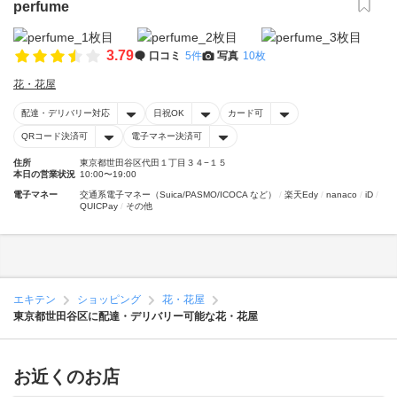
perfume
3.79
口コミ
5件
写真
10枚
花・花屋
配達・デリバリー対応
日祝OK
カード可
QRコード決済可
電子マネー決済可
住所
東京都世田谷区代田１丁目３４−１５
本日の営業状況
10:00〜19:00
電子マネー
交通系電子マネー（Suica/PASMO/ICOCA など）
楽天Edy
nanaco
iD
QUICPay
その他
エキテン
ショッピング
花・花屋
東京都世田谷区に配達・デリバリー可能な花・花屋
お近くのお店