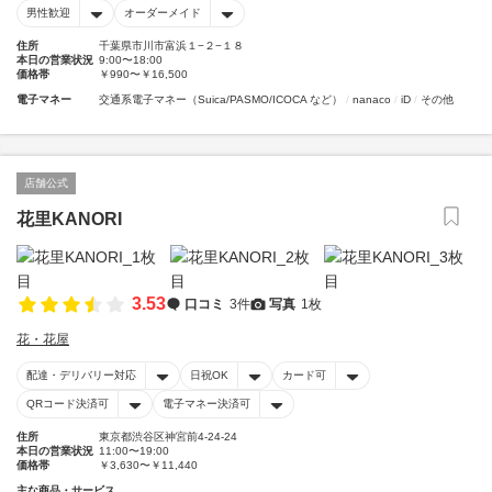
男性歓迎
オーダーメイド
住所
千葉県市川市富浜１−２−１８
本日の営業状況
9:00〜18:00
価格帯
￥990〜￥16,500
電子マネー
交通系電子マネー（Suica/PASMO/ICOCA など）
nanaco
iD
その他
店舗公式
花里KANORI
3.53
口コミ
3件
写真
1枚
花・花屋
配達・デリバリー対応
日祝OK
カード可
QRコード決済可
電子マネー決済可
住所
東京都渋谷区神宮前4-24-24
本日の営業状況
11:00〜19:00
価格帯
￥3,630〜￥11,440
主な商品・サービス