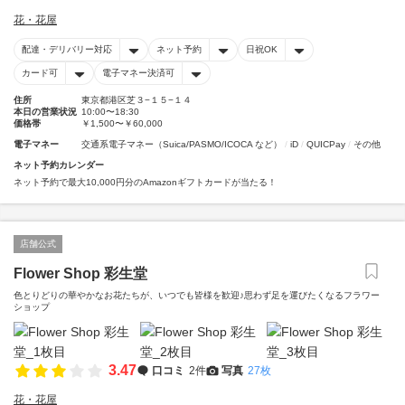
花・花屋
配達・デリバリー対応
ネット予約
日祝OK
カード可
電子マネー決済可
住所
東京都港区芝３−１５−１４
本日の営業状況
10:00〜18:30
価格帯
￥1,500〜￥60,000
電子マネー
交通系電子マネー（Suica/PASMO/ICOCA など）
iD
QUICPay
その他
ネット予約カレンダー
ネット予約で最大10,000円分のAmazonギフトカードが当たる！
店舗公式
Flower Shop 彩生堂
色とりどりの華やかなお花たちが、いつでも皆様を歓迎♪思わず足を運びたくなるフラワー
ショップ
3.47
口コミ
2件
写真
27枚
花・花屋