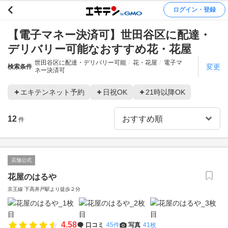
ログイン・登録
【電子マネー決済可】世田谷区に配達・
デリバリー可能なおすすめ花・花屋
世田谷区に配達・デリバリー可能
花・花屋
電子マ
変更
検索条件
ネー決済可
エキテンネット予約
日祝OK
21時以降OK
12
件
店舗公式
花屋のはるや
京王線 下高井戸駅より徒歩２分
4.58
口コミ
45件
写真
41枚