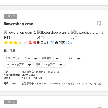
店舗公式
flowershop eran
3.79
口コミ
7件
写真
35枚
花・花屋
配達・デリバリー対応
駐車場有
カード可
QRコード決済可
電子マネー決済可
住所
東京都新宿区西新宿１丁目２６−２
本日の営業状況
9:00〜18:00
価格帯
￥2,000〜￥3,240
電子マネー
交通系電子マネー（Suica/PASMO/ICOCA など）
iD
QUICPay
その他
店舗公式