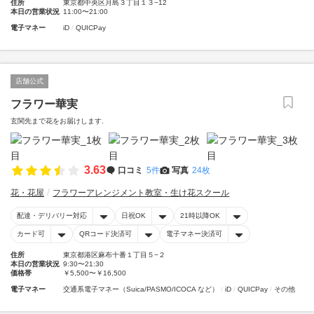
住所
東京都中央区月島３丁目１３−12
本日の営業状況
11:00〜21:00
電子マネー
iD
QUICPay
店舗公式
フラワー華実
玄関先まで花をお届けします.
3.63
口コミ
5件
写真
24枚
花・花屋
フラワーアレンジメント教室・生け花スクール
配達・デリバリー対応
日祝OK
21時以降OK
カード可
QRコード決済可
電子マネー決済可
住所
東京都港区麻布十番１丁目５−２
本日の営業状況
9:30〜21:30
価格帯
￥5,500〜￥16,500
電子マネー
交通系電子マネー（Suica/PASMO/ICOCA など）
iD
QUICPay
その他