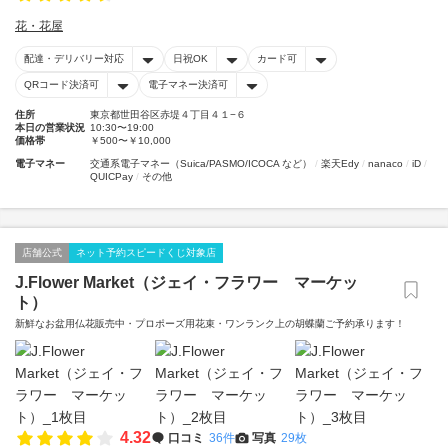
花・花屋
配達・デリバリー対応
日祝OK
カード可
QRコード決済可
電子マネー決済可
住所
東京都世田谷区赤堤４丁目４１−６
本日の営業状況
10:30〜19:00
価格帯
￥500〜￥10,000
電子マネー
交通系電子マネー（Suica/PASMO/ICOCA など）
楽天Edy
nanaco
iD
QUICPay
その他
店舗公式
ネット予約スピードくじ対象店
J.Flower Market（ジェイ・フラワー マーケッ
ト）
新鮮なお盆用仏花販売中・プロポーズ用花束・ワンランク上の胡蝶蘭ご予約承ります！
4.32
口コミ
36件
写真
29枚