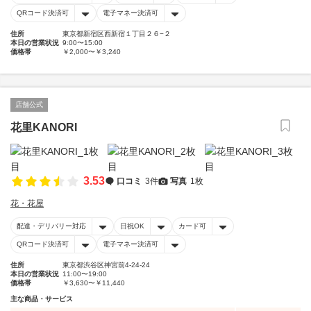
QRコード決済可
電子マネー決済可
住所
東京都新宿区西新宿１丁目２６−２
本日の営業状況
9:00〜15:00
価格帯
￥2,000〜￥3,240
店舗公式
花里KANORI
3.53
口コミ
3件
写真
1枚
花・花屋
配達・デリバリー対応
日祝OK
カード可
QRコード決済可
電子マネー決済可
住所
東京都渋谷区神宮前4-24-24
本日の営業状況
11:00〜19:00
価格帯
￥3,630〜￥11,440
主な商品・サービス