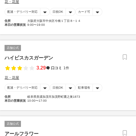
花・花屋
配達・デリバリー対応
日祝OK
カード可
住所
大阪府大阪市中央区今橋１丁目８−１４
本日の営業状況
9:00〜19:00
店舗公式
ハイビスカスガーデン
3.29
口コミ
1件
花・花屋
配達・デリバリー対応
日祝OK
駐車場有
住所
岐阜県美濃加茂市加茂野町鷹之巣1873
本日の営業状況
10:00〜17:00
店舗公式
アールフラワー