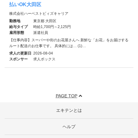
払いOK大田区
株式会社ハーベストビィズキャリア
勤務地
東京都 大田区
給与タイプ
時給1,700円～2,125円
雇用形態
派遣社員
【仕事内容】スーパーや街のお花屋さんへ 新鮮な「お花」をお届けする
ルート配送のお仕事です。 具体的には… (1)…
求人の更新日
2026-08-04
スポンサー
求人ボックス
PAGE TOP
エキテンとは
ヘルプ