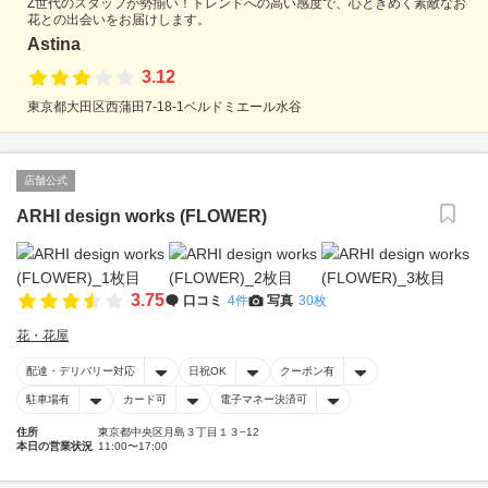
Z世代のスタッフが勢揃い！トレンドへの高い感度で、心ときめく素敵なお
花との出会いをお届けします。
Astina
3.12
東京都大田区西蒲田7-18-1ベルドミエール水谷
店舗公式
ARHI design works (FLOWER)
3.75
口コミ
4件
写真
30枚
花・花屋
配達・デリバリー対応
日祝OK
クーポン有
駐車場有
カード可
電子マネー決済可
住所
東京都中央区月島３丁目１３−12
本日の営業状況
11:00〜17:00