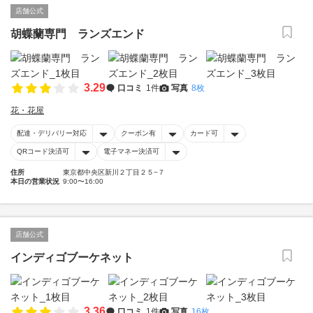
店舗公式
胡蝶蘭専門 ランズエンド
3.29
口コミ
1件
写真
8枚
花・花屋
配達・デリバリー対応
クーポン有
カード可
QRコード決済可
電子マネー決済可
住所
東京都中央区新川２丁目２５−７
本日の営業状況
9:00〜16:00
店舗公式
インディゴブーケネット
3.36
口コミ
1件
写真
16枚