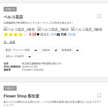
店舗公式
ペルコ花店
北葛飾郡杉戸町高野台エリアにオープンして11年目を迎えます！
4.18
口コミ
19件
写真
282枚
花・花屋
配達・デリバリー対応
日祝OK
駐車場有
QRコード決済可
住所
埼玉県北葛飾郡杉戸町高野台南1-1-9
本日の営業状況
10:00〜17:00
価格帯
￥2,200〜￥16,200
店舗公式
Flower Shop 彩生堂
色とりどりの華やかなお花たちが、いつでも皆様を歓迎♪思わず足を運びたくなるフラワー
ショップ