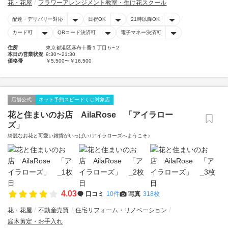
花・花屋
フラワーアレンジメント教室・生け花スクール
配達・デリバリー対応
日祝OK
21時以降OK
カード可
QRコード決済可
電子マネー決済可
住所
東京都港区麻布十番１丁目５−２
本日の営業状況
9:30〜21:30
価格帯
￥5,500〜￥16,500
店舗公式
ネット予約スピードくじ対象店
花と住まいのお店 AilaRose 「アイラロー
ズ」
綺麗なお花と可愛い雑貨がいっぱい♪アイラローズへようこそ♪
4.03
口コミ
10件
写真
318枚
花・花屋
不動産売買
住宅リフォーム・リノベーション
庭木剪定・お手入れ