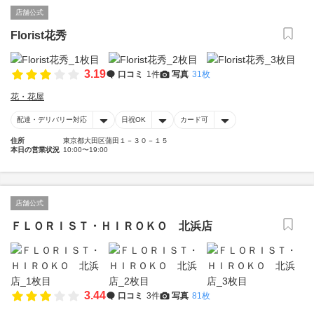
店舗公式
Florist花秀
3.19
口コミ
1件
写真
31枚
花・花屋
配達・デリバリー対応
日祝OK
カード可
住所
東京都大田区蒲田１－３０－１５
本日の営業状況
10:00〜19:00
店舗公式
ＦＬＯＲＩＳＴ・ＨＩＲＯＫＯ 北浜店
3.44
口コミ
3件
写真
81枚