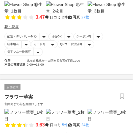
3.47
口コミ
2件
写真
27枚
花・花屋
配達・デリバリー対応
日祝OK
クーポン有
駐車場有
カード可
QRコード決済可
電子マネー決済可
住所
北海道札幌市中央区南四条西9丁目1009
本日の営業状況
9:00〜18:00
店舗公式
フラワー華実
玄関先まで花をお届けします.
3.63
口コミ
5件
写真
24枚