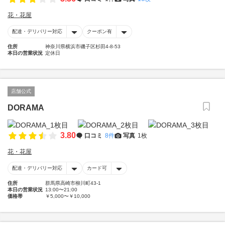
花・花屋
配達・デリバリー対応
クーポン有
住所
神奈川県横浜市磯子区杉田4-8-53
本日の営業状況
定休日
店舗公式
DORAMA
3.80
口コミ
8件
写真
1枚
花・花屋
配達・デリバリー対応
カード可
住所
群馬県高崎市柳川町43-1
本日の営業状況
13:00〜21:00
価格帯
￥5,000〜￥10,000