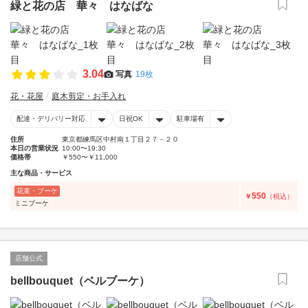
緑と花の店 華々 はなばな
3.04
写真
19枚
花・花屋
庭木剪定・お手入れ
配達・デリバリー対応
日祝OK
駐車場有
住所
東京都練馬区中村南１丁目２７－２０
本日の営業状況
10:00〜19:30
価格帯
￥550〜￥11,000
主な商品・サービス
花束・ブーケ
550
￥
（税込）
ミニブーケ
店舗公式
bellbouquet（ベルブーケ）