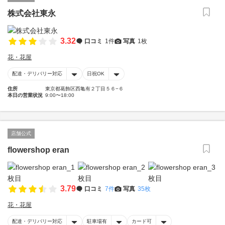
株式会社東永
3.32
口コミ
1件
写真
1枚
花・花屋
配達・デリバリー対応
日祝OK
住所
東京都葛飾区西亀有２丁目５６−６
本日の営業状況
9:00〜18:00
店舗公式
flowershop eran
3.79
口コミ
7件
写真
35枚
花・花屋
配達・デリバリー対応
駐車場有
カード可