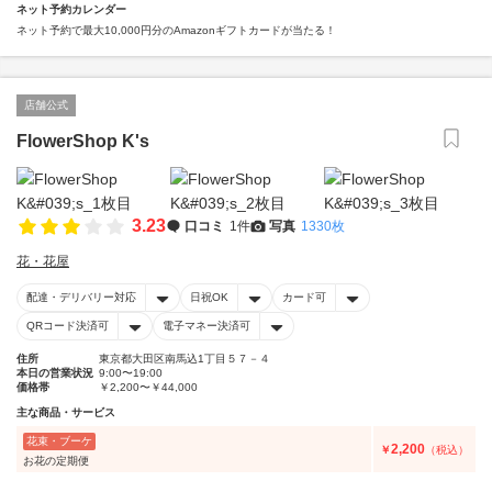
ネット予約カレンダー
ネット予約で最大10,000円分のAmazonギフトカードが当たる！
店舗公式
FlowerShop K's
3.23
口コミ
1件
写真
1330枚
花・花屋
配達・デリバリー対応
日祝OK
カード可
QRコード決済可
電子マネー決済可
住所
東京都大田区南馬込1丁目５７－４
本日の営業状況
9:00〜19:00
価格帯
￥2,200〜￥44,000
主な商品・サービス
花束・ブーケ
2,200
￥
（税込）
お花の定期便