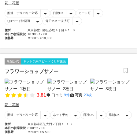
花・花屋
配達・デリバリー対応
日祝OK
カード可
QRコード決済可
電子マネー決済可
住所
東京都世田谷区赤堤４丁目４１−６
本日の営業状況
10:30〜19:00
価格帯
￥500〜￥10,000
店舗公式
ネット予約スピードくじ対象店
フラワーショップサノー
3.81
口コミ
9件
写真
23枚
花・花屋
配達・デリバリー対応
ネット予約
日祝OK
早朝OK
住所
東京都港区芝大門２丁目１−１３
本日の営業状況
8:00〜17:00
価格帯
￥500〜￥5,500