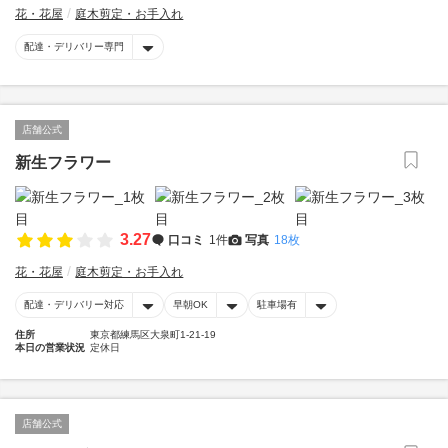
花・花屋
庭木剪定・お手入れ
配達・デリバリー専門
店舗公式
新生フラワー
3.27
口コミ
1件
写真
18枚
花・花屋
庭木剪定・お手入れ
配達・デリバリー対応
早朝OK
駐車場有
住所
東京都練馬区大泉町1-21-19
本日の営業状況
定休日
店舗公式