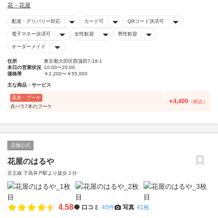
花・花屋
配達・デリバリー対応
カード可
QRコード決済可
電子マネー決済可
女性歓迎
男性歓迎
オーダーメイド
住所
東京都大田区西蒲田7-18-1
本日の営業状況
10:00〜20:00
価格帯
￥2,200〜￥55,000
主な商品・サービス
花束・ブーケ
4,400
￥
（税込）
赤バラ7本のブーケ
店舗公式
花屋のはるや
京王線 下高井戸駅より徒歩２分
4.58
口コミ
45件
写真
41枚