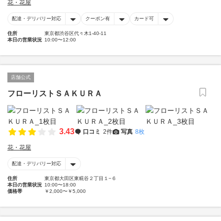
花・花屋
配達・デリバリー対応
クーポン有
カード可
住所
東京都渋谷区代々木1-40-11
本日の営業状況
10:00〜12:00
店舗公式
フローリストＳＡＫＵＲＡ
3.43
口コミ
2件
写真
8枚
花・花屋
配達・デリバリー対応
住所
東京都大田区東糀谷２丁目１−６
本日の営業状況
10:00〜18:00
価格帯
￥2,000〜￥5,000