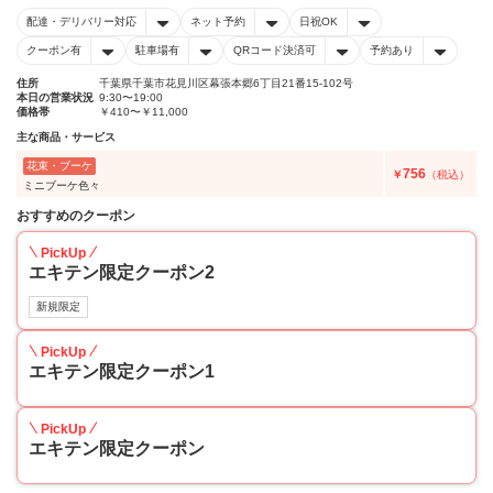
配達・デリバリー対応
ネット予約
日祝OK
クーポン有
駐車場有
QRコード決済可
予約あり
住所
千葉県千葉市花見川区幕張本郷6丁目21番15-102号
本日の営業状況
9:30〜19:00
価格帯
￥410〜￥11,000
主な商品・サービス
花束・ブーケ
756
￥
（税込）
ミニブーケ色々
おすすめのクーポン
PickUp
エキテン限定クーポン2
新規限定
PickUp
エキテン限定クーポン1
PickUp
エキテン限定クーポン