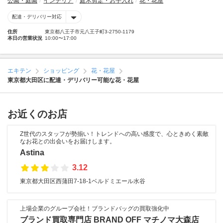
公園・庭園
インテリア
庭木剪定・お手入れ
花・花屋
配達・デリバリー対応
住所
東京都八王子市元八王子町3-2750-1179
本日の営業状況
10:00〜17:00
エキテン
ショッピング
花・花屋
東京都大田区に配達・デリバリー可能な花・花屋
お近くのお店
Z世代のスタッフが勢揃い！トレンドへの高い感度で、心ときめく素敵
なお花との出会いをお届けします。
Astina
3.12
東京都大田区西蒲田7-18-1ベルドミエール水谷
上場企業のグループ会社！ブランドバッグの買取強化中
ブランド買取専門店 BRAND OFF マチノマ大森店