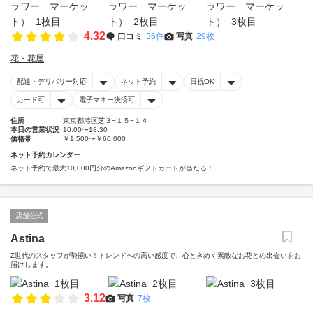
4.32
口コミ
36件
写真
29枚
花・花屋
配達・デリバリー対応
ネット予約
日祝OK
カード可
電子マネー決済可
住所
東京都港区芝３−１５−１４
本日の営業状況
10:00〜18:30
価格帯
￥1,500〜￥60,000
ネット予約カレンダー
ネット予約で最大10,000円分のAmazonギフトカードが当たる！
店舗公式
Astina
Z世代のスタッフが勢揃い！トレンドへの高い感度で、心ときめく素敵なお花との出会いをお
届けします。
3.12
写真
7枚