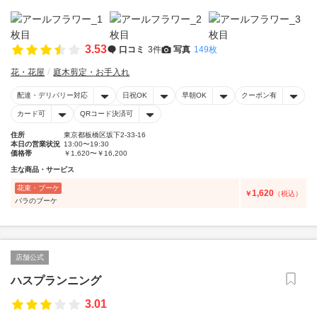
3.53
口コミ
3件
写真
149枚
花・花屋
庭木剪定・お手入れ
配達・デリバリー対応
日祝OK
早朝OK
クーポン有
カード可
QRコード決済可
住所
東京都板橋区坂下2-33-16
本日の営業状況
13:00〜19:30
価格帯
￥1,620〜￥16,200
主な商品・サービス
花束・ブーケ
1,620
￥
（税込）
バラのブーケ
店舗公式
ハスプランニング
3.01