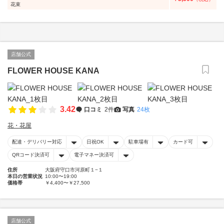
花束
店舗公式
FLOWER HOUSE KANA
3.42
口コミ
2件
写真
24枚
花・花屋
配達・デリバリー対応
日祝OK
駐車場有
カード可
QRコード決済可
電子マネー決済可
住所
大阪府守口市河原町１−１
本日の営業状況
10:00〜19:00
価格帯
￥4,400〜￥27,500
店舗公式