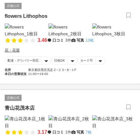
店舗公式
flowers Lithophos
3.46
口コミ
3件
写真
13枚
花・花屋
配達・デリバリー対応
日祝OK
カード可
住所
東京都目黒区洗足２−２３−８−１F
本日の営業状況
11:00〜19:00
店舗公式
青山花茂本店
3.17
口コミ
1件
写真
7枚