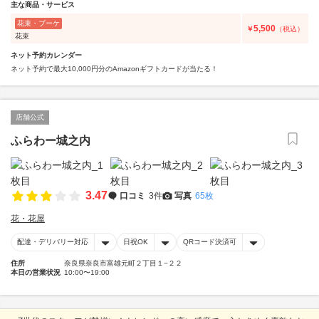
主な商品・サービス
花束・ブーケ
5,500
￥
（税込）
花束
ネット予約カレンダー
ネット予約で最大10,000円分のAmazonギフトカードが当たる！
店舗公式
ふらわー城之内
3.47
口コミ
3件
写真
65枚
花・花屋
配達・デリバリー対応
日祝OK
QRコード決済可
住所
奈良県奈良市富雄元町２丁目１−２２
本日の営業状況
10:00〜19:00