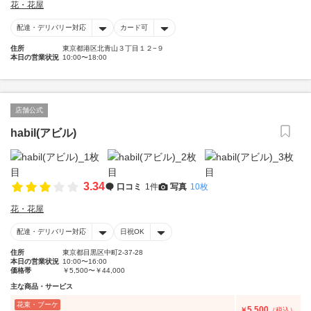
花・花屋
配達・デリバリー対応
カード可
住所
東京都港区北青山３丁目１２−９
本日の営業状況
10:00〜18:00
店舗公式
habil(アビル)
3.34
口コミ
1件
写真
10枚
花・花屋
配達・デリバリー対応
日祝OK
住所
東京都目黒区中町2-37-28
本日の営業状況
10:00〜16:00
価格帯
￥5,500〜￥44,000
主な商品・サービス
花束・ブーケ
5,500
￥
（税込）