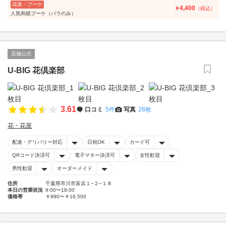
花束・ブーケ
4,400
￥
（税込）
人気和紙ブーケ（バラのみ）
店舗公式
U-BIG 花倶楽部
3.61
口コミ
5件
写真
28枚
花・花屋
配達・デリバリー対応
日祝OK
カード可
QRコード決済可
電子マネー決済可
女性歓迎
男性歓迎
オーダーメイド
住所
千葉県市川市富浜１−２−１８
本日の営業状況
9:00〜18:00
価格帯
￥990〜￥16,500