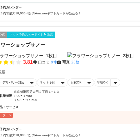
予約カレンダー
予約で最大10,000円分のAmazonギフトカードが当たる！
公式
ネット予約スピードくじ対象店
ラワーショップサノー
3.81
口コミ
9件
写真
23枚
花屋
・デリバリー対応
ネット予約
日祝OK
早朝OK
東京都港区芝大門２丁目１−１３
営業状況
8:00〜17:00
￥500〜￥5,500
品・サービス
・ブーケ
予約カレンダー
予約で最大10,000円分のAmazonギフトカードが当たる！