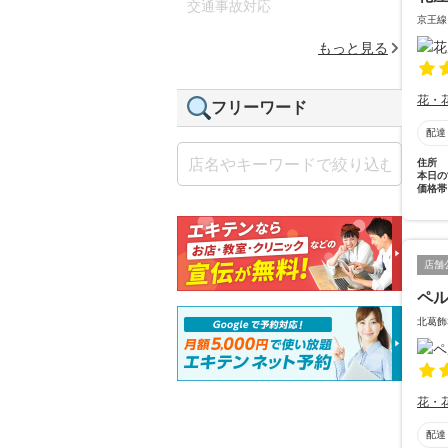
交通事故対応
京王線
もっと見る
花・
フリーワード
配達
住所
本日の
価格帯
店舗
ペ
北葛飾
花・
配達