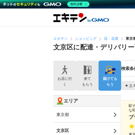
無料診断
エキテン
ショッピング
花・花屋
東京
文京区に配達・デリバリー
検索条
お店に行
来て
届けても
く
もらう
らう
エ
エリア
駅
な
東京都
ブ
文京区
東