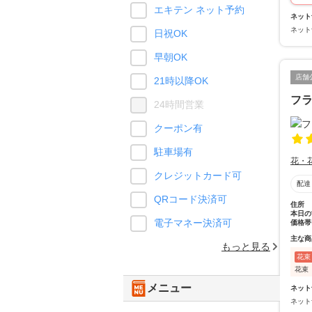
エキテン ネット予約
ネット
ネット
日祝OK
早朝OK
店舗
21時以降OK
フ
24時間営業
クーポン有
駐車場有
花・
クレジットカード可
配達
QRコード決済可
住所
本日の
電子マネー決済可
価格帯
主な商
もっと見る
花束
花束
メニュー
ネット
ネット