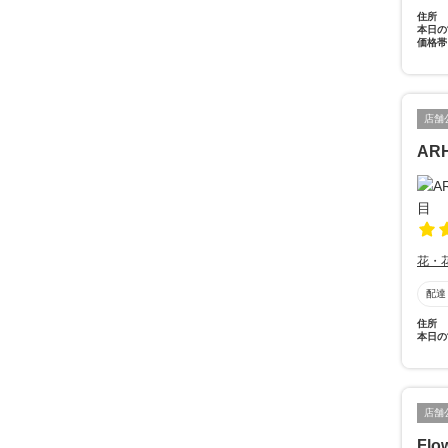
住所
本日の
価格帯
店舗
ARH
花・
配達
住所
本日の
店舗
Flo