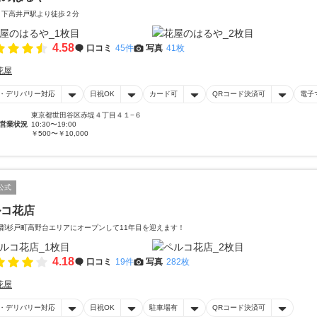
 下高井戸駅より徒歩２分
4.58
口コミ
45件
写真
41枚
花屋
・デリバリー対応
日祝OK
カード可
QRコード決済可
電子
東京都世田谷区赤堤４丁目４１−６
営業状況
10:30〜19:00
￥500〜￥10,000
公式
ルコ花店
郡杉戸町高野台エリアにオープンして11年目を迎えます！
4.18
口コミ
19件
写真
282枚
花屋
・デリバリー対応
日祝OK
駐車場有
QRコード決済可