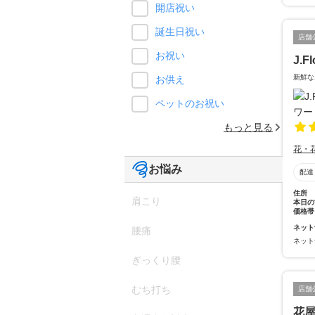
開店祝い
誕生日祝い
店舗
お祝い
J.
新鮮な
お供え
ペットのお祝い
もっと見る
花・
お悩み
配達
住所
肩こり
本日の
価格帯
ネット
腰痛
ネット
ぎっくり腰
むち打ち
店舗
花