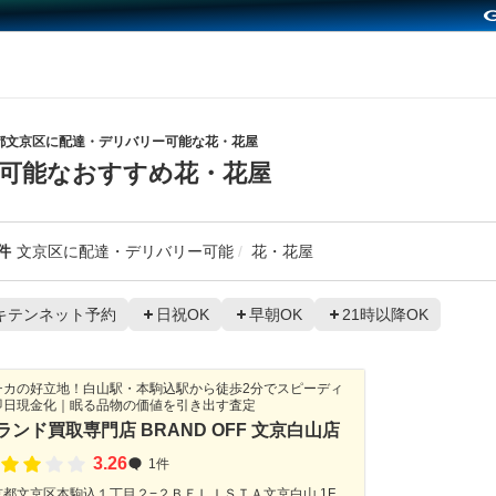
都文京区に配達・デリバリー可能な花・花屋
可能なおすすめ花・花屋
件
文京区に配達・デリバリー可能
花・花屋
キテンネット予約
日祝OK
早朝OK
21時以降OK
チカの好立地！白山駅・本駒込駅から徒歩2分でスピーディ
即日現金化｜眠る品物の価値を引き出す査定
ランド買取専門店 BRAND OFF 文京白山店
3.26
1件
京都文京区本駒込１丁目２−２ＢＥＬＩＳＴＡ文京白山 1F