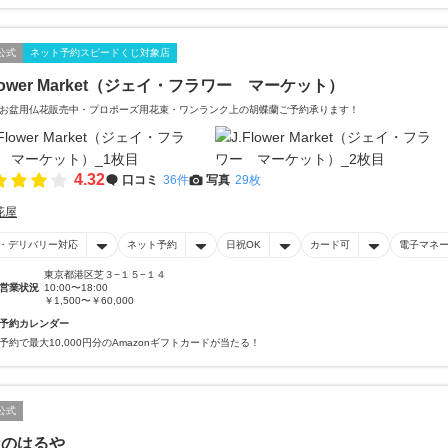
公式
ネット予約スピードくじ対象店
Flower Market（ジェイ・フラワー マーケット）
お盆用仏花販売中・プロポーズ用花束・ワンランク上の胡蝶蘭ご予約承ります！
4.32
口コミ
36件
写真
29枚
花屋
・デリバリー対応
ネット予約
日祝OK
カード可
電子マネ
東京都港区芝３−１５−１４
営業状況
10:00〜18:00
￥1,500〜￥60,000
予約カレンダー
予約で最大10,000円分のAmazonギフトカードが当たる！
公式
屋のはるや