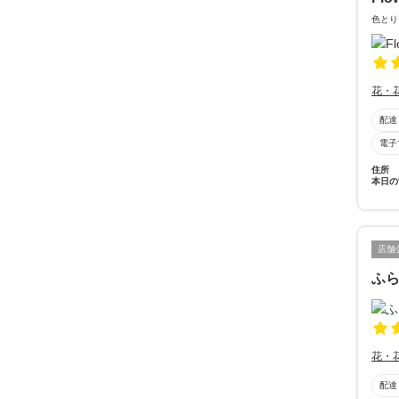
色とり
花・
配達
電子
住所
本日の
店舗
ふ
花・
配達