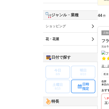
ジャンル・業種
44
件
ショッピング
店舗
花・花屋
フラ
完全予
日付で探す
花・
今日
明日
8/9
8/10
配達
住所
日時
土曜日
本日の
指定
8/15
おす
P
特長
エ