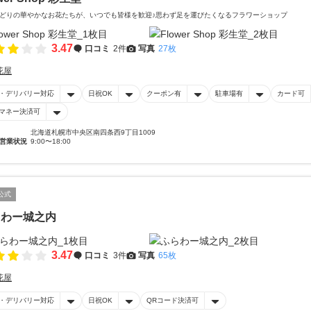
どりの華やかなお花たちが、いつでも皆様を歓迎♪思わず足を運びたくなるフラワーショップ
3.47
口コミ
2件
写真
27枚
花屋
・デリバリー対応
日祝OK
クーポン有
駐車場有
カード可
マネー決済可
北海道札幌市中央区南四条西9丁目1009
営業状況
9:00〜18:00
公式
らわー城之内
3.47
口コミ
3件
写真
65枚
花屋
・デリバリー対応
日祝OK
QRコード決済可