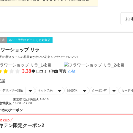
公式
ネット予約スピードくじ対象店
ワーショップ リラ
約の新スタイルの花屋★かわいい花束＆フラワーアレンジ♪
3.38
口コミ
1件
写真
25枚
花屋
・デリバリー対応
ネット予約
日祝OK
クーポン有
カード
東京都北区田端新町1-2-10
営業状況
10:00〜19:00
すめのクーポン
ickUp
キテン限定クーポン2