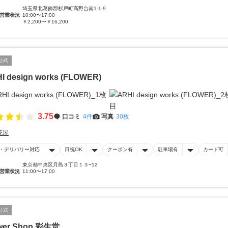
埼玉県北葛飾郡杉戸町高野台南1-1-9
営業状況
10:00〜17:00
￥2,200〜￥16,200
公式
I design works (FLOWER)
3.75
口コミ
4件
写真
30枚
花屋
・デリバリー対応
日祝OK
クーポン有
駐車場有
カード可
東京都中央区月島３丁目１３−12
営業状況
11:00〜17:00
公式
wer Shop 彩生堂