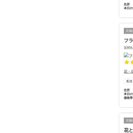
住所
本日の
店舗
フ
玄関先
花・
配達
住所
本日の
価格帯
店舗
花と