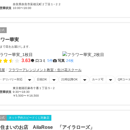
奈良県奈良市富雄元町２丁目１−２２
営業状況
10:00〜16:00
公式
ラワー華実
まで花をお届けします.
3.63
口コミ
5件
写真
24枚
花屋
フラワーアレンジメント教室・生け花スクール
・デリバリー対応
日祝OK
21時以降OK
カード可
QRコー
東京都港区麻布十番１丁目５−２
営業状況
9:30〜18:30
￥5,500〜￥16,500
公式
ネット予約スピードくじ対象店
住まいのお店 AilaRose 「アイラローズ」