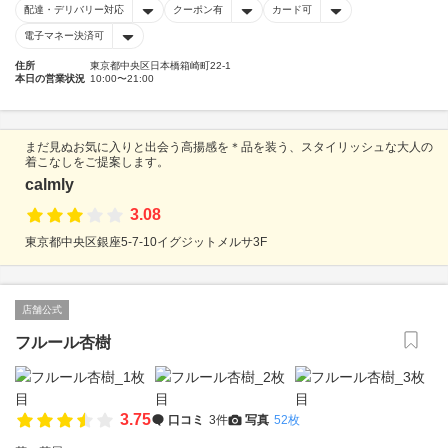
配達・デリバリー対応
クーポン有
カード可
電子マネー決済可
住所
東京都中央区日本橋箱崎町22-1
本日の営業状況
10:00〜21:00
まだ見ぬお気に入りと出会う高揚感を＊品を装う、スタイリッシュな大人の
着こなしをご提案します。
calmly
3.08
東京都中央区銀座5-7-10イグジットメルサ3F
店舗公式
フルール杏樹
3.75
口コミ
3件
写真
52枚