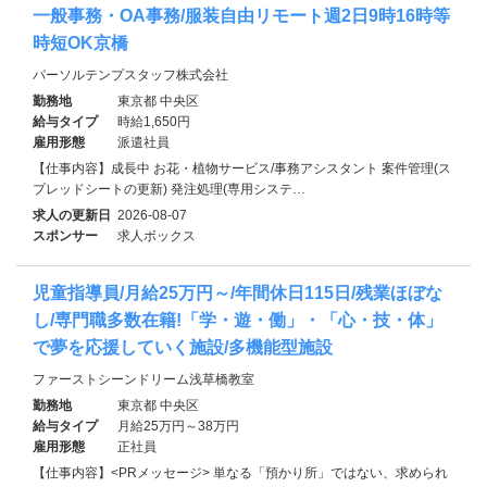
一般事務・OA事務/服装自由リモート週2日9時16時等
時短OK京橋
パーソルテンプスタッフ株式会社
勤務地
東京都 中央区
給与タイプ
時給1,650円
雇用形態
派遣社員
【仕事内容】成長中 お花・植物サービス/事務アシスタント 案件管理(ス
プレッドシートの更新) 発注処理(専用システ…
求人の更新日
2026-08-07
スポンサー
求人ボックス
児童指導員/月給25万円～/年間休日115日/残業ほぼな
し/専門職多数在籍!「学・遊・働」・「心・技・体」
で夢を応援していく施設/多機能型施設
ファーストシーンドリーム浅草橋教室
勤務地
東京都 中央区
給与タイプ
月給25万円～38万円
雇用形態
正社員
【仕事内容】<PRメッセージ> 単なる「預かり所」ではない、求められ