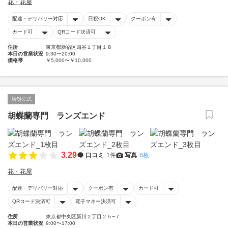
花・花屋
配達・デリバリー対応
日祝OK
クーポン有
カード可
QRコード決済可
住所
東京都新宿区四谷１丁目１８
本日の営業状況
9:30〜20:00
価格帯
￥5,000〜￥10,000
店舗公式
胡蝶蘭専門 ランズエンド
3.29
口コミ
1件
写真
8枚
花・花屋
配達・デリバリー対応
クーポン有
カード可
QRコード決済可
電子マネー決済可
住所
東京都中央区新川２丁目２５−７
本日の営業状況
9:00〜17:00