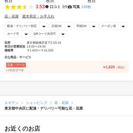
3.53
口コミ
3件
写真
149枚
花・花屋
庭木剪定・お手入れ
配達・デリバリー対応
日祝OK
早朝OK
クーポン有
カード可
QRコード決済可
住所
東京都板橋区坂下2-33-16
本日の営業状況
13:00〜19:30
価格帯
￥1,620〜￥16,200
主な商品・サービス
花束・ブーケ
1,620
￥
（税込）
バラのブーケ
エキテン
ショッピング
花・花屋
東京都中央区に配達・デリバリー可能な花・花屋
お近くのお店