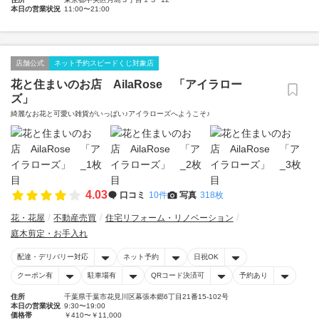
本日の営業状況
11:00〜21:00
店舗公式
ネット予約スピードくじ対象店
花と住まいのお店 AilaRose 「アイラロー
ズ」
綺麗なお花と可愛い雑貨がいっぱい♪アイラローズへようこそ♪
4.03
口コミ
10件
写真
318枚
花・花屋
不動産売買
住宅リフォーム・リノベーション
庭木剪定・お手入れ
配達・デリバリー対応
ネット予約
日祝OK
クーポン有
駐車場有
QRコード決済可
予約あり
住所
千葉県千葉市花見川区幕張本郷6丁目21番15-102号
本日の営業状況
9:30〜19:00
価格帯
￥410〜￥11,000