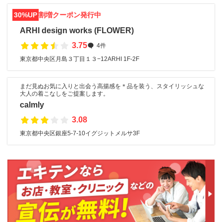
30%UP
割増クーポン発行中
ARHI design works (FLOWER)
3.75
4件
東京都中央区月島３丁目１３−12ARHI 1F-2F
まだ見ぬお気に入りと出会う高揚感を＊品を装う、スタイリッシュな
大人の着こなしをご提案します。
calmly
3.08
東京都中央区銀座5-7-10イグジットメルサ3F