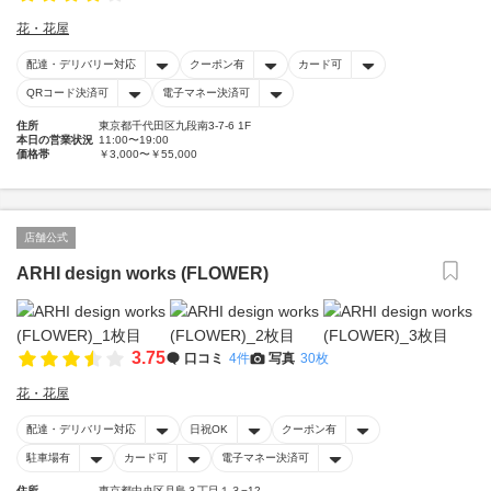
花・花屋
配達・デリバリー対応
クーポン有
カード可
QRコード決済可
電子マネー決済可
住所
東京都千代田区九段南3-7-6 1F
本日の営業状況
11:00〜19:00
価格帯
￥3,000〜￥55,000
店舗公式
ARHI design works (FLOWER)
3.75
口コミ
4件
写真
30枚
花・花屋
配達・デリバリー対応
日祝OK
クーポン有
駐車場有
カード可
電子マネー決済可
住所
東京都中央区月島３丁目１３−12