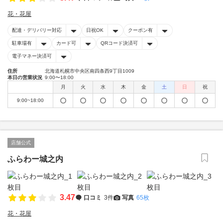
花・花屋
配達・デリバリー対応
日祝OK
クーポン有
駐車場有
カード可
QRコード決済可
電子マネー決済可
住所
北海道札幌市中央区南四条西9丁目1009
本日の営業状況
9:00〜18:00
月
火
水
木
金
土
日
祝
9:00~18:00
店舗公式
ふらわー城之内
3.47
口コミ
3件
写真
65枚
花・花屋