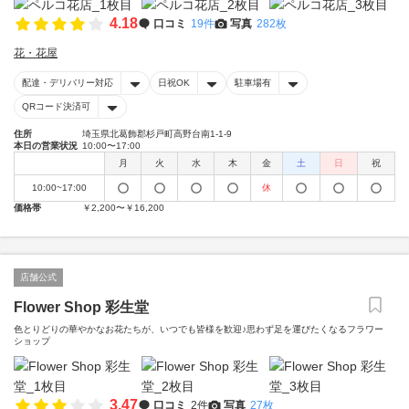
4.18
口コミ
19件
写真
282枚
花・花屋
配達・デリバリー対応
日祝OK
駐車場有
QRコード決済可
住所
埼玉県北葛飾郡杉戸町高野台南1-1-9
本日の営業状況
10:00〜17:00
月
火
水
木
金
土
日
祝
10:00~17:00
休
価格帯
￥2,200〜￥16,200
店舗公式
Flower Shop 彩生堂
色とりどりの華やかなお花たちが、いつでも皆様を歓迎♪思わず足を運びたくなるフラワー
ショップ
3.47
口コミ
2件
写真
27枚