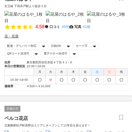
京王線 下高井戸駅より徒歩２分
4.58
口コミ
45件
写真
41枚
花・花屋
配達・デリバリー対応
日祝OK
カード可
QRコード決済可
電子マネー決済可
住所
東京都世田谷区赤堤４丁目４１−６
本日の営業状況
10:30〜19:00
月
火
水
木
金
土
日
祝
10:30~19:00
休
価格帯
￥500〜￥10,000
店舗公式
ペルコ花店
北葛飾郡杉戸町高野台エリアにオープンして11年目を迎えます！