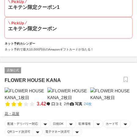
PickUp
エキテン限定クーポン1
PickUp
エキテン限定クーポン
ネット予約カレンダー
ネット予約で最大10,000円分のAmazonギフトカードが当たる！
店舗公式
FLOWER HOUSE KANA
3.42
口コミ
2件
写真
24枚
花・花屋
配達・デリバリー対応
日祝OK
駐車場有
カード可
QRコード決済可
電子マネー決済可