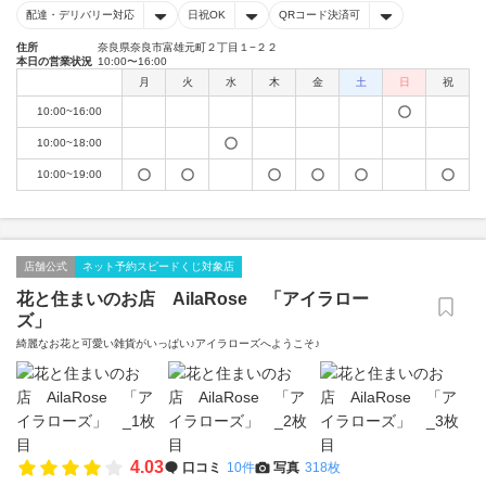
配達・デリバリー対応
日祝OK
QRコード決済可
住所
奈良県奈良市富雄元町２丁目１−２２
本日の営業状況
10:00〜16:00
月
火
水
木
金
土
日
祝
10:00~16:00
10:00~18:00
10:00~19:00
店舗公式
ネット予約スピードくじ対象店
花と住まいのお店 AilaRose 「アイラロー
ズ」
綺麗なお花と可愛い雑貨がいっぱい♪アイラローズへようこそ♪
4.03
口コミ
10件
写真
318枚