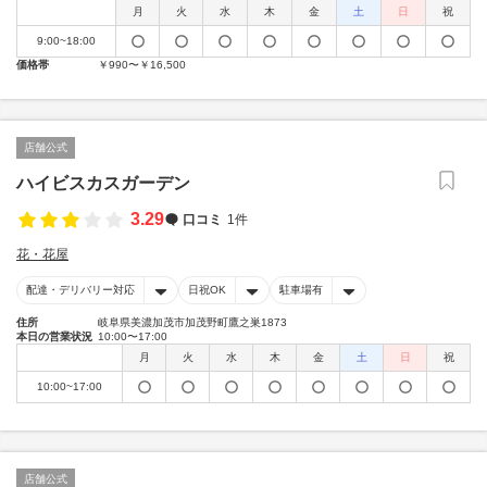
月
火
水
木
金
土
日
祝
9:00~18:00
価格帯
￥990〜￥16,500
店舗公式
ハイビスカスガーデン
3.29
口コミ
1件
花・花屋
配達・デリバリー対応
日祝OK
駐車場有
住所
岐阜県美濃加茂市加茂野町鷹之巣1873
本日の営業状況
10:00〜17:00
月
火
水
木
金
土
日
祝
10:00~17:00
店舗公式