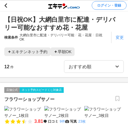
ログイン・登録
【日祝OK】大網白里市に配達・デリバ
リー可能なおすすめ花・花屋
大網白里市に配達・デリバリー可能
花・花屋
日祝
変更
検索条件
OK
エキテンネット予約
早朝OK
12
件
店舗公式
ネット予約スピードくじ対象店
フラワーショップサノー
3.81
口コミ
9件
写真
23枚