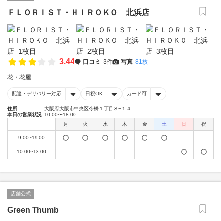
ＦＬＯＲＩＳＴ・ＨＩＲＯＫＯ 北浜店
3.44
口コミ
3件
写真
81枚
花・花屋
配達・デリバリー対応
日祝OK
カード可
住所
大阪府大阪市中央区今橋１丁目８−１４
本日の営業状況
10:00〜18:00
月
火
水
木
金
土
日
祝
9:00~19:00
10:00~18:00
店舗公式
Green Thumb