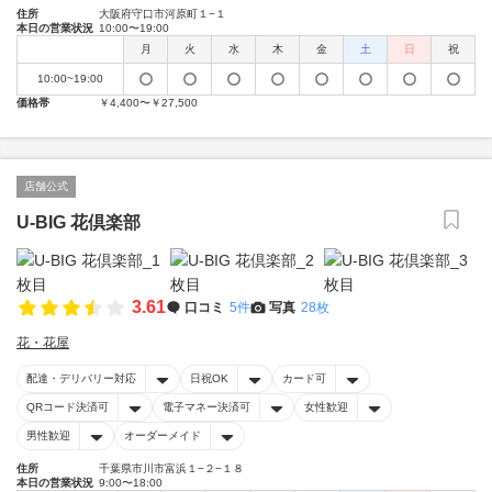
住所
大阪府守口市河原町１−１
本日の営業状況
10:00〜19:00
月
火
水
木
金
土
日
祝
10:00~19:00
価格帯
￥4,400〜￥27,500
店舗公式
U-BIG 花倶楽部
3.61
口コミ
5件
写真
28枚
花・花屋
配達・デリバリー対応
日祝OK
カード可
QRコード決済可
電子マネー決済可
女性歓迎
男性歓迎
オーダーメイド
住所
千葉県市川市富浜１−２−１８
本日の営業状況
9:00〜18:00