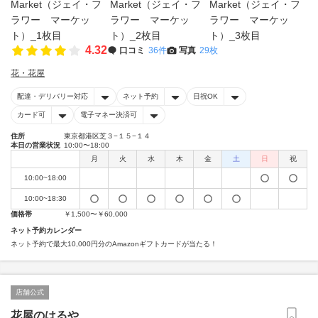
4.32
口コミ
36件
写真
29枚
花・花屋
配達・デリバリー対応
ネット予約
日祝OK
カード可
電子マネー決済可
住所
東京都港区芝３−１５−１４
本日の営業状況
10:00〜18:00
月
火
水
木
金
土
日
祝
10:00~18:00
10:00~18:30
価格帯
￥1,500〜￥60,000
ネット予約カレンダー
ネット予約で最大10,000円分のAmazonギフトカードが当たる！
店舗公式
花屋のはるや