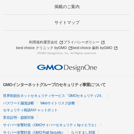
掲載のご案内
サイトマップ
利用規約
運営会社
プライバシーポリシー
best choice クリニック byGMO
best choice 歯科 byGMO
©GMO DesignOne, Inc. All Rights reserved.
GMOインターネットグループのセキュリティ事業について
世界初総合ネットセキュリティサービス「GMOセキュリティ24」
パスワード漏洩診断
Webサイトリスク診断
セキュリティ相談AIチャットボット
実在証明・盗聴対策
サイバー攻撃対策（GMOサイバーセキュリティ byイエラエ）
サイバー攻撃対策（GMO Flatt Security）
なりすまし対策