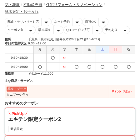
花・花屋
不動産売買
住宅リフォーム・リノベーション
庭木剪定・お手入れ
配達・デリバリー対応
ネット予約
日祝OK
クーポン有
駐車場有
QRコード決済可
予約あり
住所
千葉県千葉市花見川区幕張本郷6丁目21番15-102号
本日の営業状況
9:30〜19:00
月
火
水
木
金
土
日
祝
9:30~18:30
休
9:30~19:00
休
価格帯
￥410〜￥11,000
主な商品・サービス
花束・ブーケ
756
￥
（税込）
ミニブーケ色々
おすすめのクーポン
PickUp
エキテン限定クーポン2
新規限定