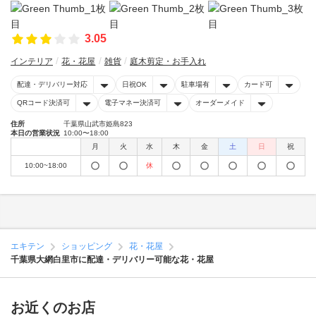
3.05
インテリア
花・花屋
雑貨
庭木剪定・お手入れ
配達・デリバリー対応
日祝OK
駐車場有
カード可
QRコード決済可
電子マネー決済可
オーダーメイド
住所
千葉県山武市姫島823
本日の営業状況
10:00〜18:00
月
火
水
木
金
土
日
祝
10:00~18:00
休
エキテン
ショッピング
花・花屋
千葉県大網白里市に配達・デリバリー可能な花・花屋
お近くのお店