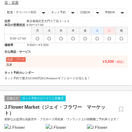
花・花屋
配達・デリバリー対応
ネット予約
日祝OK
早朝OK
住所
東京都港区芝大門２丁目１−１３
本日の営業状況
8:00〜17:00
月
火
水
木
金
土
日
祝
8:00~17:00
価格帯
￥500〜￥5,500
主な商品・サービス
花束・ブーケ
5,500
￥
（税込）
花束
ネット予約カレンダー
ネット予約で最大10,000円分のAmazonギフトカードが当たる！
店舗公式
ネット予約スピードくじ対象店
J.Flower Market（ジェイ・フラワー マーケッ
ト）
新鮮なお盆用仏花販売中・プロポーズ用花束・ワンランク上の胡蝶蘭ご予約承ります！