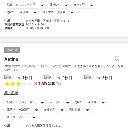
配達・デリバリー対応
日祝OK
カード可
QRコード決済可
電子マネー決済可
住所
東京都世田谷区赤堤４丁目４１−６
本日の営業状況
10:30〜19:00
価格帯
￥500〜￥10,000
店舗公式
Astina
Z世代のスタッフが勢揃い！トレンドへの高い感度で、心ときめく素敵なお花との出会いをお
届けします。
3.12
写真
7枚
花・花屋
配達・デリバリー対応
カード可
QRコード決済可
電子マネー決済可
女性歓迎
男性歓迎
オーダーメイド
住所
東京都大田区西蒲田7-18-1