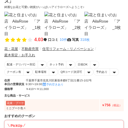
ズ」
綺麗なお花と可愛い雑貨がいっぱい♪アイラローズへようこそ♪
4.03
口コミ
10件
写真
318枚
花・花屋
不動産売買
住宅リフォーム・リノベーション
庭木剪定・お手入れ
配達・デリバリー対応
ネット予約
日祝OK
クーポン有
駐車場有
QRコード決済可
予約あり
住所
千葉県千葉市花見川区幕張本郷6丁目21番15-102号
本日の営業状況
9:30〜19:00
予約空きあり
価格帯
￥410〜￥11,000
主な商品・サービス
花束・ブーケ
756
￥
（税込）
ミニブーケ色々
おすすめのクーポン
PickUp