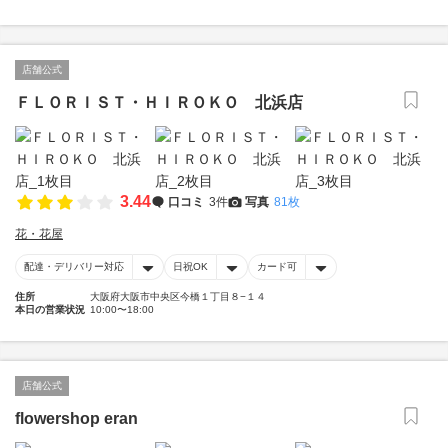
店舗公式
ＦＬＯＲＩＳＴ・ＨＩＲＯＫＯ 北浜店
3.44
口コミ
3件
写真
81枚
花・花屋
配達・デリバリー対応
日祝OK
カード可
住所
大阪府大阪市中央区今橋１丁目８−１４
本日の営業状況
10:00〜18:00
店舗公式
flowershop eran