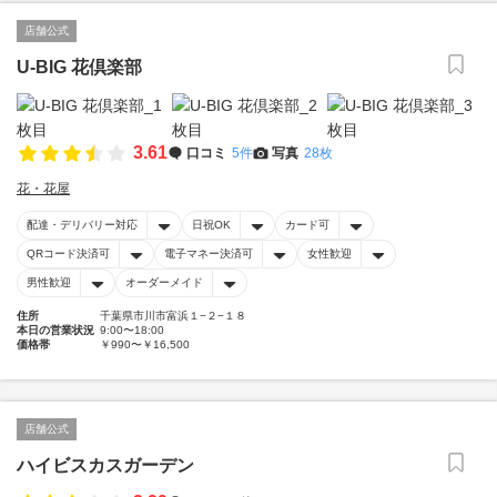
店舗公式
U-BIG 花倶楽部
3.61
口コミ
5件
写真
28枚
花・花屋
配達・デリバリー対応
日祝OK
カード可
QRコード決済可
電子マネー決済可
女性歓迎
男性歓迎
オーダーメイド
住所
千葉県市川市富浜１−２−１８
本日の営業状況
9:00〜18:00
価格帯
￥990〜￥16,500
店舗公式
ハイビスカスガーデン