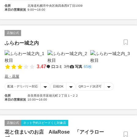
住所
北海道札幌市中央区南四条西9丁目1009
本日の営業状況
9:00〜18:00
店舗公式
ふらわー城之内
3.47
口コミ
3件
写真
65枚
花・花屋
配達・デリバリー対応
日祝OK
QRコード決済可
住所
奈良県奈良市富雄元町２丁目１−２２
本日の営業状況
10:00〜16:00
店舗公式
ネット予約スピードくじ対象店
花と住まいのお店 AilaRose 「アイラロー