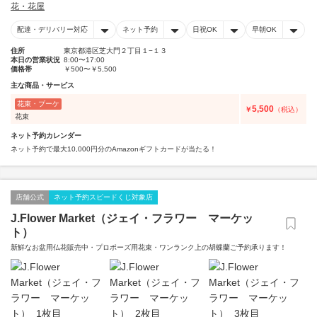
花・花屋
配達・デリバリー対応
ネット予約
日祝OK
早朝OK
住所
東京都港区芝大門２丁目１−１３
本日の営業状況
8:00〜17:00
価格帯
￥500〜￥5,500
主な商品・サービス
花束・ブーケ
5,500
￥
（税込）
花束
ネット予約カレンダー
ネット予約で最大10,000円分のAmazonギフトカードが当たる！
店舗公式
ネット予約スピードくじ対象店
J.Flower Market（ジェイ・フラワー マーケッ
ト）
新鮮なお盆用仏花販売中・プロポーズ用花束・ワンランク上の胡蝶蘭ご予約承ります！