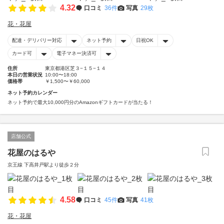
4.32
口コミ
36件
写真
29枚
花・花屋
配達・デリバリー対応
ネット予約
日祝OK
カード可
電子マネー決済可
住所
東京都港区芝３−１５−１４
本日の営業状況
10:00〜18:00
価格帯
￥1,500〜￥60,000
ネット予約カレンダー
ネット予約で最大10,000円分のAmazonギフトカードが当たる！
店舗公式
花屋のはるや
京王線 下高井戸駅より徒歩２分
4.58
口コミ
45件
写真
41枚
花・花屋