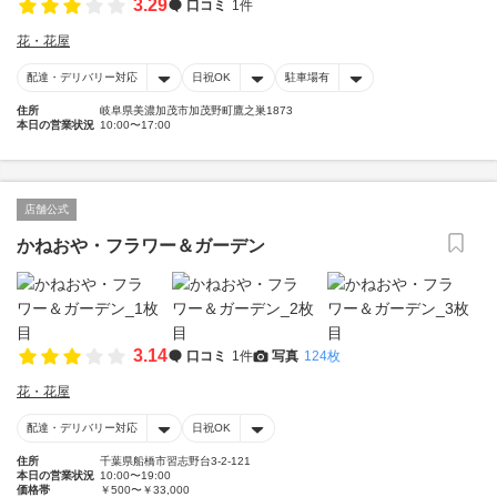
3.29
口コミ
1件
花・花屋
配達・デリバリー対応
日祝OK
駐車場有
住所
岐阜県美濃加茂市加茂野町鷹之巣1873
本日の営業状況
10:00〜17:00
店舗公式
かねおや・フラワー＆ガーデン
3.14
口コミ
1件
写真
124枚
花・花屋
配達・デリバリー対応
日祝OK
住所
千葉県船橋市習志野台3-2-121
本日の営業状況
10:00〜19:00
価格帯
￥500〜￥33,000