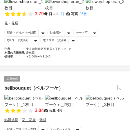
3.79
口コミ
7件
写真
35枚
花・花屋
配達・デリバリー対応
駐車場有
カード可
QRコード決済可
電子マネー決済可
住所
東京都新宿区西新宿１丁目２６−２
本日の営業状況
定休日
価格帯
￥2,000〜￥3,240
店舗公式
bellbouquet（ベルブーケ）
3.04
写真
4枚
結婚式場
花・花屋
雑貨
配達・デリバリー専門
オーダーメイド