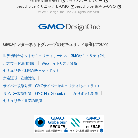
利用規約
運営会社
プライバシーポリシー
best choice クリニック byGMO
best choice 歯科 byGMO
©GMO DesignOne, Inc. All Rights reserved.
GMOインターネットグループのセキュリティ事業について
世界初総合ネットセキュリティサービス「GMOセキュリティ24」
パスワード漏洩診断
Webサイトリスク診断
セキュリティ相談AIチャットボット
実在証明・盗聴対策
サイバー攻撃対策（GMOサイバーセキュリティ byイエラエ）
サイバー攻撃対策（GMO Flatt Security）
なりすまし対策
セキュリティ事業の軌跡