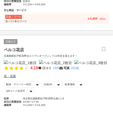
本日の営業状況
定休日
価格帯
￥2,200〜￥55,000
主な商品・サービス
花束・ブーケ
4,400
￥
（税込）
赤バラ7本のブーケ
店舗公式
ペルコ花店
北葛飾郡杉戸町高野台エリアにオープンして11年目を迎えます！
4.18
口コミ
19件
写真
282枚
花・花屋
配達・デリバリー対応
日祝OK
駐車場有
QRコード決済可
住所
埼玉県北葛飾郡杉戸町高野台南1-1-9
本日の営業状況
10:00〜17:00
価格帯
￥2,200〜￥16,200