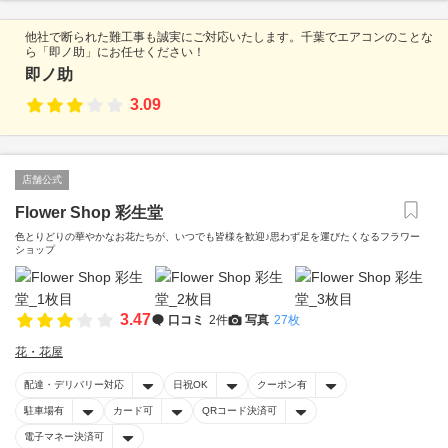
他社で断られた難工事も誠実にご対応いたします。千葉でエアコンのことな
ら「即ノ助」にお任せください！
即ノ助
3.09
店舗公式
Flower Shop 彩生堂
色とりどりの華やかなお花たちが、いつでも皆様を歓迎♪思わず足を運びたくなるフラワー
ショップ
3.47
口コミ
2件
写真
27枚
花・花屋
配達・デリバリー対応
日祝OK
クーポン有
駐車場有
カード可
QRコード決済可
電子マネー決済可