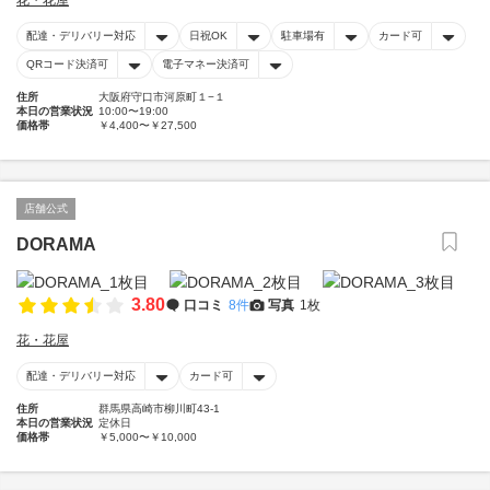
花・花屋
配達・デリバリー対応
日祝OK
駐車場有
カード可
QRコード決済可
電子マネー決済可
住所
大阪府守口市河原町１−１
本日の営業状況
10:00〜19:00
価格帯
￥4,400〜￥27,500
店舗公式
DORAMA
3.80
口コミ
8件
写真
1枚
花・花屋
配達・デリバリー対応
カード可
住所
群馬県高崎市柳川町43-1
本日の営業状況
定休日
価格帯
￥5,000〜￥10,000