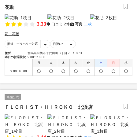
花助
3.33
口コミ
2件
写真
11枚
花・花屋
配達・デリバリー対応
日祝OK
住所
群馬県前橋市千代田町３丁目７−１０ 1F
本日の営業状況
9:00〜18:00
月
火
水
木
金
土
日
祝
9:00~18:00
店舗公式
ＦＬＯＲＩＳＴ・ＨＩＲＯＫＯ 北浜店