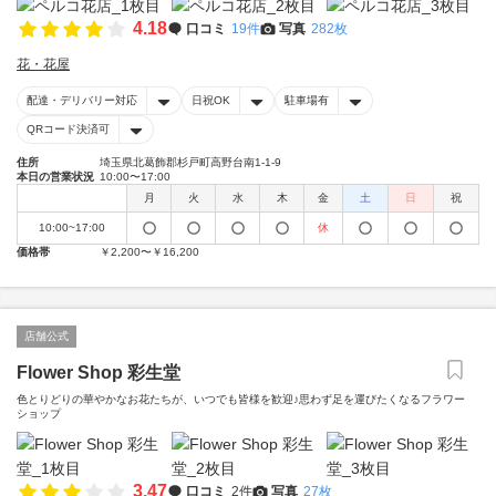
4.18
口コミ
19件
写真
282枚
花・花屋
配達・デリバリー対応
日祝OK
駐車場有
QRコード決済可
住所
埼玉県北葛飾郡杉戸町高野台南1-1-9
本日の営業状況
10:00〜17:00
月
火
水
木
金
土
日
祝
10:00~17:00
休
価格帯
￥2,200〜￥16,200
店舗公式
Flower Shop 彩生堂
色とりどりの華やかなお花たちが、いつでも皆様を歓迎♪思わず足を運びたくなるフラワー
ショップ
3.47
口コミ
2件
写真
27枚