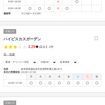
8:00~19:00
休
9:00~19:00
休
価格帯
￥1,000〜￥5,000
店舗公式
ハイビスカスガーデン
3.29
口コミ
1件
花・花屋
配達・デリバリー対応
日祝OK
駐車場有
住所
岐阜県美濃加茂市加茂野町鷹之巣1873
本日の営業状況
10:00〜17:00
月
火
水
木
金
土
日
祝
10:00~17:00
店舗公式