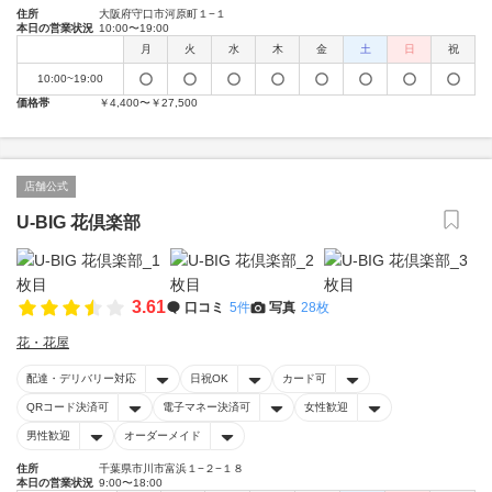
住所
大阪府守口市河原町１−１
本日の営業状況
10:00〜19:00
月
火
水
木
金
土
日
祝
10:00~19:00
価格帯
￥4,400〜￥27,500
店舗公式
U-BIG 花倶楽部
3.61
口コミ
5件
写真
28枚
花・花屋
配達・デリバリー対応
日祝OK
カード可
QRコード決済可
電子マネー決済可
女性歓迎
男性歓迎
オーダーメイド
住所
千葉県市川市富浜１−２−１８
本日の営業状況
9:00〜18:00