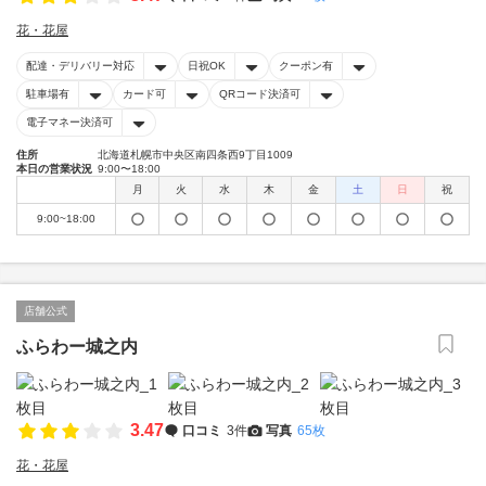
花・花屋
配達・デリバリー対応
日祝OK
クーポン有
駐車場有
カード可
QRコード決済可
電子マネー決済可
住所
北海道札幌市中央区南四条西9丁目1009
本日の営業状況
9:00〜18:00
月
火
水
木
金
土
日
祝
9:00~18:00
店舗公式
ふらわー城之内
3.47
口コミ
3件
写真
65枚
花・花屋