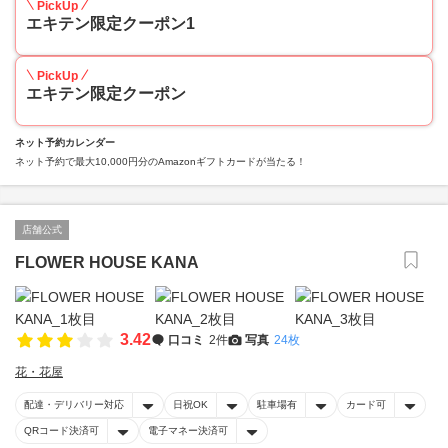
PickUp
エキテン限定クーポン1
PickUp
エキテン限定クーポン
ネット予約カレンダー
ネット予約で最大10,000円分のAmazonギフトカードが当たる！
店舗公式
FLOWER HOUSE KANA
3.42
口コミ
2件
写真
24枚
花・花屋
配達・デリバリー対応
日祝OK
駐車場有
カード可
QRコード決済可
電子マネー決済可