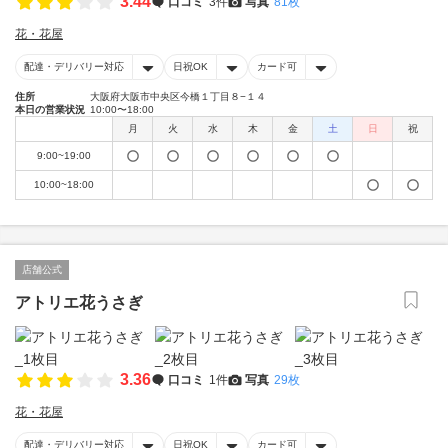
3.44
口コミ
3件
写真
81枚
花・花屋
配達・デリバリー対応
日祝OK
カード可
住所
大阪府大阪市中央区今橋１丁目８−１４
本日の営業状況
10:00〜18:00
月
火
水
木
金
土
日
祝
9:00~19:00
10:00~18:00
店舗公式
アトリエ花うさぎ
3.36
口コミ
1件
写真
29枚
花・花屋
配達・デリバリー対応
日祝OK
カード可