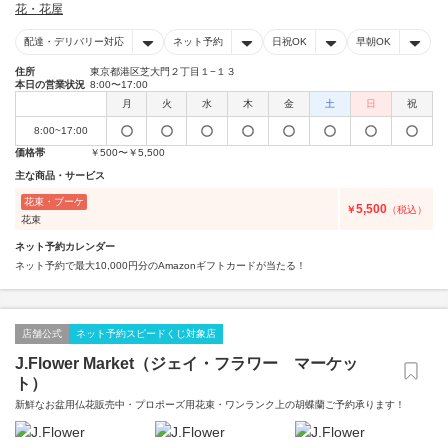
花・花屋
配達・デリバリー対応
ネット予約
日祝OK
早朝OK
住所
東京都港区芝大門２丁目１−１３
本日の営業状況
8:00〜17:00
月
火
水
木
金
土
日
祝
8:00~17:00
価格帯
￥500〜￥5,500
主な商品・サービス
花束・ブーケ
5,500
￥
（税込）
花束
ネット予約カレンダー
ネット予約で最大10,000円分のAmazonギフトカードが当たる！
店舗公式
ネット予約スピードくじ対象店
J.Flower Market（ジェイ・フラワー マーケッ
ト）
新鮮なお盆用仏花販売中・プロポーズ用花束・ワンランク上の胡蝶蘭ご予約承ります！