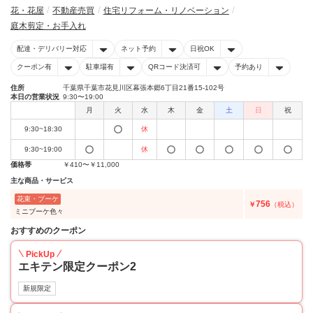
花・花屋
不動産売買
住宅リフォーム・リノベーション
庭木剪定・お手入れ
配達・デリバリー対応
ネット予約
日祝OK
クーポン有
駐車場有
QRコード決済可
予約あり
住所
千葉県千葉市花見川区幕張本郷6丁目21番15-102号
本日の営業状況
9:30〜19:00
月
火
水
木
金
土
日
祝
9:30~18:30
休
9:30~19:00
休
価格帯
￥410〜￥11,000
主な商品・サービス
花束・ブーケ
756
￥
（税込）
ミニブーケ色々
おすすめのクーポン
PickUp
エキテン限定クーポン2
新規限定