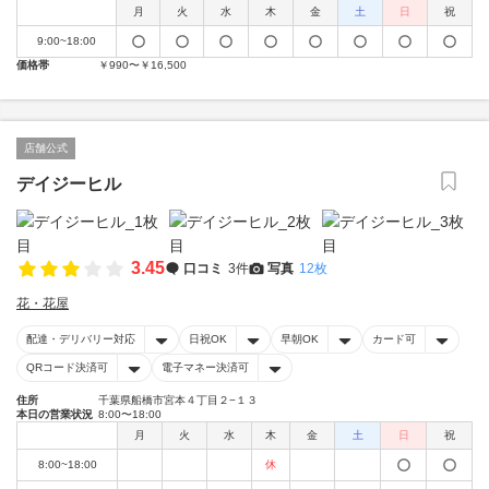
月
火
水
木
金
土
日
祝
9:00~18:00
価格帯
￥990〜￥16,500
店舗公式
デイジーヒル
3.45
口コミ
3件
写真
12枚
花・花屋
配達・デリバリー対応
日祝OK
早朝OK
カード可
QRコード決済可
電子マネー決済可
住所
千葉県船橋市宮本４丁目２−１３
本日の営業状況
8:00〜18:00
月
火
水
木
金
土
日
祝
8:00~18:00
休