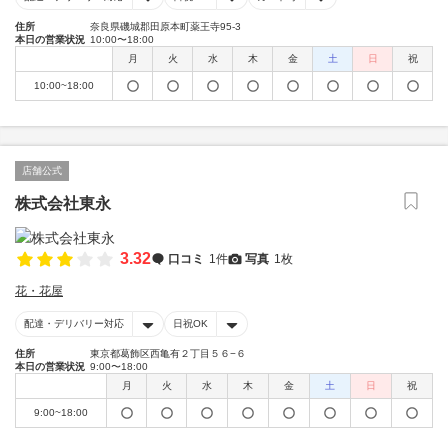
住所
奈良県磯城郡田原本町薬王寺95-3
本日の営業状況
10:00〜18:00
月
火
水
木
金
土
日
祝
10:00~18:00
店舗公式
株式会社東永
3.32
口コミ
1件
写真
1枚
花・花屋
配達・デリバリー対応
日祝OK
住所
東京都葛飾区西亀有２丁目５６−６
本日の営業状況
9:00〜18:00
月
火
水
木
金
土
日
祝
9:00~18:00