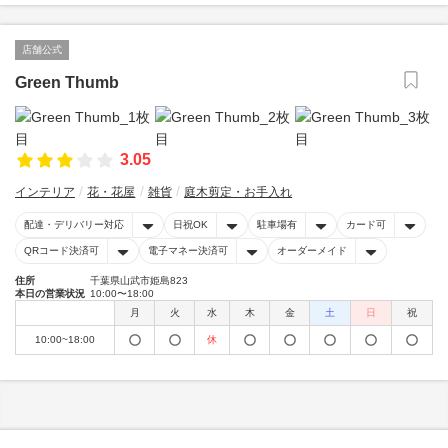
店舗公式
Green Thumb
3.05
インテリア
花・花屋
雑貨
庭木剪定・お手入れ
配達・デリバリー対応
日祝OK
駐車場有
カード可
QRコード決済可
電子マネー決済可
オーダーメイド
住所
千葉県山武市姫島823
本日の営業状況
10:00〜18:00
月
火
水
木
金
土
日
祝
10:00~18:00
休