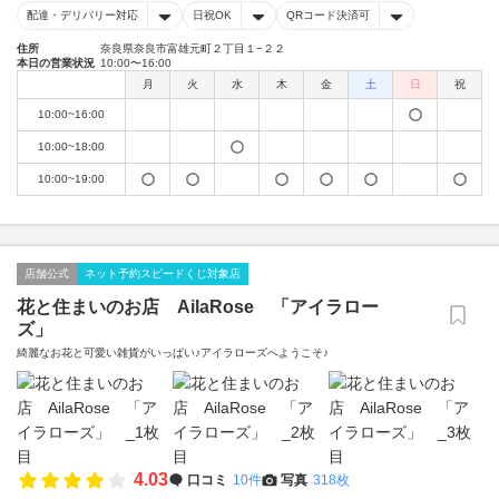
配達・デリバリー対応
日祝OK
QRコード決済可
住所
奈良県奈良市富雄元町２丁目１−２２
本日の営業状況
10:00〜16:00
月
火
水
木
金
土
日
祝
10:00~16:00
10:00~18:00
10:00~19:00
店舗公式
ネット予約スピードくじ対象店
花と住まいのお店 AilaRose 「アイラロー
ズ」
綺麗なお花と可愛い雑貨がいっぱい♪アイラローズへようこそ♪
4.03
口コミ
10件
写真
318枚