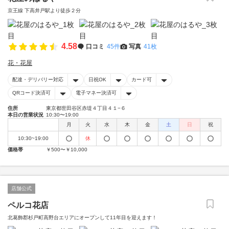
京王線 下高井戸駅より徒歩２分
4.58
口コミ
45件
写真
41枚
花・花屋
配達・デリバリー対応
日祝OK
カード可
QRコード決済可
電子マネー決済可
住所
東京都世田谷区赤堤４丁目４１−６
本日の営業状況
10:30〜19:00
月
火
水
木
金
土
日
祝
10:30~19:00
休
価格帯
￥500〜￥10,000
店舗公式
ペルコ花店
北葛飾郡杉戸町高野台エリアにオープンして11年目を迎えます！