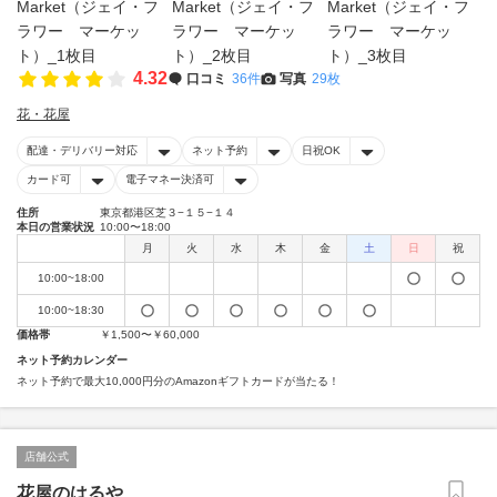
4.32
口コミ
36件
写真
29枚
花・花屋
配達・デリバリー対応
ネット予約
日祝OK
カード可
電子マネー決済可
住所
東京都港区芝３−１５−１４
本日の営業状況
10:00〜18:00
月
火
水
木
金
土
日
祝
10:00~18:00
10:00~18:30
価格帯
￥1,500〜￥60,000
ネット予約カレンダー
ネット予約で最大10,000円分のAmazonギフトカードが当たる！
店舗公式
花屋のはるや