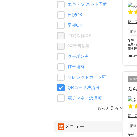
エキテン ネット予約
日祝OK
花・
早朝OK
配達
21時以降OK
住所
本日の
24時間営業
価格帯
クーポン有
QRコ
駐車場有
クレジットカード可
店舗
QRコード決済可
ふ
電子マネー決済可
もっと見る
花・
メニュー
配達
住所