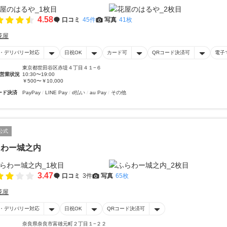
4.58
口コミ
45件
写真
41枚
花屋
・デリバリー対応
日祝OK
カード可
QRコード決済可
電子
東京都世田谷区赤堤４丁目４１−６
営業状況
10:30〜19:00
￥500〜￥10,000
ード決済
PayPay
LINE Pay
d払い
au Pay
その他
公式
らわー城之内
3.47
口コミ
3件
写真
65枚
花屋
・デリバリー対応
日祝OK
QRコード決済可
奈良県奈良市富雄元町２丁目１−２２