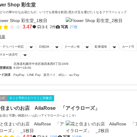
wer Shop 彩生堂
どりの華やかなお花たちが、いつでも皆様を歓迎♪思わず足を運びたくなるフラワーショップ
3.47
口コミ
2件
写真
27枚
花屋
・デリバリー対応
日祝OK
クーポン有
駐車場有
カード可
マネー決済可
北海道札幌市中央区南四条西9丁目1009
営業状況
9:00〜18:00
ード決済
PayPay
LINE Pay
楽天ペイ
d払い
au Pay
公式
ネット予約スピードくじ対象店
住まいのお店 AilaRose 「アイラローズ」
お花と可愛い雑貨がいっぱい♪アイラローズへようこそ♪
4.03
口コミ
10件
写真
318枚