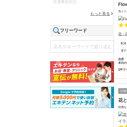
交通事故対応
Flo
色とり
もっと見る
フリーワード
花・
配達
電子
住所
本日の
QRコ
店舗
花と
綺麗な