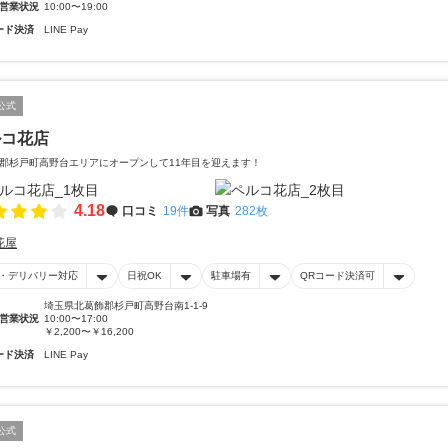
営業状況
10:00〜19:00
ード決済
LINE Pay
公式
ルコ花店
郡杉戸町高野台エリアにオープンして11年目を迎えます！
4.18
口コミ
19件
写真
282枚
花屋
・デリバリー対応
日祝OK
駐車場有
QRコード決済可
埼玉県北葛飾郡杉戸町高野台南1-1-9
営業状況
10:00〜17:00
￥2,200〜￥16,200
ード決済
LINE Pay
公式