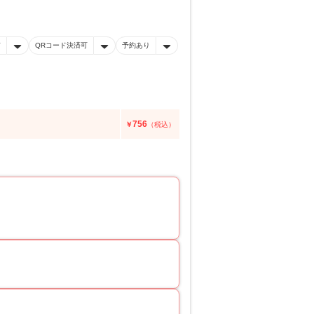
有
QRコード決済可
予約あり
756
￥
（税込）