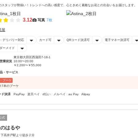
のスタッフが勢揃い！トレンドへの高い感度で、心ときめく素敵なお花との出会いをお届けします。
3.12
写真
7枚
花屋
・デリバリー対応
カード可
QRコード決済可
電子マネー決済可
ダーメイド
東京都大田区西蒲田7-18-1
営業状況
10:00〜20:00
￥2,200〜￥55,000
品・サービス
・ブーケ
ラ7本のブーケ
ード決済
PayPay
楽天ペイ
d払い
メルペイ
au Pay
Alipay
公式
屋のはるや
 下高井戸駅より徒歩２分