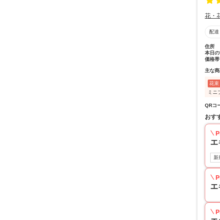
花・
配達
住所
本日の
価格帯
主な商
花束
ミニ
QRコ
おす
P
エ
新
P
エ
P