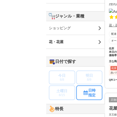
Z世代
ジャンル・業種
花・
ショッピング
配達
オー
花・花屋
住所
本日の
価格帯
日付で探す
主な商
花束
赤バ
今日
明日
8/8
8/9
QRコ
日時
土曜日
指定
8/15
店舗
花
特長
京王線