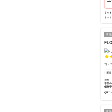
エ
ネット
ネット
店舗
FL
花・
配達
住所
本日の
価格帯
QRコ
店舗