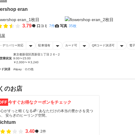
wershop eran
3.79
口コミ
7件
写真
35枚
花屋
・デリバリー対応
駐車場有
カード可
QRコード決済可
電
東京都新宿区西新宿１丁目２６−２
営業状況
9:00〜15:00
￥2,000〜￥3,240
ード決済
Alipay
その他
くのお店
OFF
今すぐお得なクーポンをチェック
ᵕ̈*心がすっと軽くなる🌈ᵕ̈ あなただけの本当の豊かさを見つ
る、 安らぎのヒーリング空間。
ichtum
3.40
2件