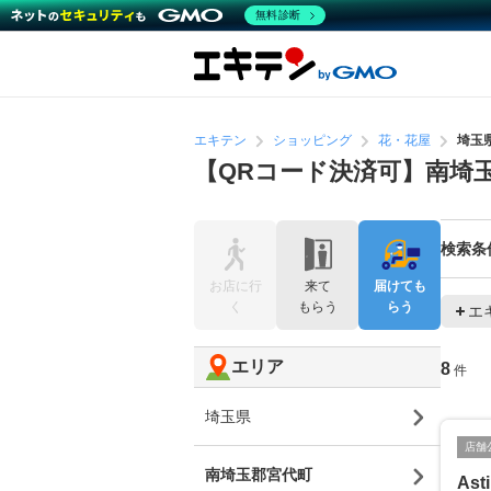
無料診断
エキテン
ショッピング
花・花屋
埼玉
【QRコード決済可】南埼
検索条
お店に行
来て
届けても
く
もらう
らう
エ
エリア
8
件
埼玉県
店舗
南埼玉郡宮代町
Ast