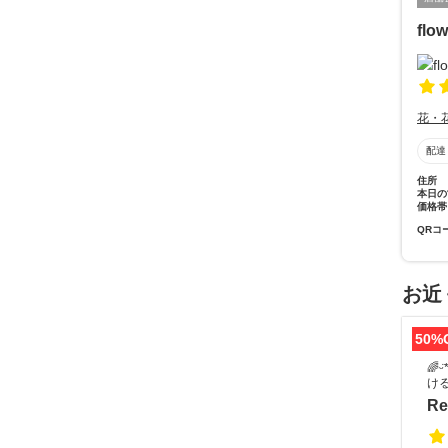
flo
花・
配達
住所
本日の
価格帯
QRコ
お近
50%
🌈
け
Re