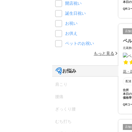
本日の
開店祝い
QRコ
誕生日祝い
お祝い
店舗
お供え
ペ
ペットのお祝い
北葛飾
もっと見る
お悩み
花・
配達
肩こり
住所
本日の
腰痛
価格帯
QRコ
ぎっくり腰
むち打ち
店舗