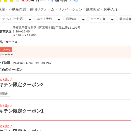
花屋
不動産売買
住宅リフォーム・リノベーション
庭木剪定・お手入れ
・デリバリー対応
ネット予約
日祝OK
クーポン有
駐車場
千葉県千葉市花見川区幕張本郷6丁目21番15-102号
営業状況
9:30〜19:00
￥410〜￥11,000
品・サービス
・ブーケ
ブーケ色々
ード決済
PayPay
LINE Pay
au Pay
すめのクーポン
ickUp
キテン限定クーポン2
規限定
ickUp
キテン限定クーポン1
ickUp