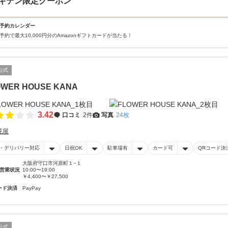
キテン限定クーポン
予約カレンダー
予約で最大10,000円分のAmazonギフトカードが当たる！
公式
OWER HOUSE KANA
3.42
口コミ
2件
写真
24枚
花屋
・デリバリー対応
日祝OK
駐車場有
カード可
QRコード決
大阪府守口市河原町１−１
営業状況
10:00〜19:00
￥4,400〜￥27,500
ード決済
PayPay
公式