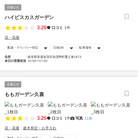
店舗公式
ハイビスカスガーデン
3.29
口コミ
1件
花・花屋
配達・デリバリー対応
日祝OK
駐車場有
住所
岐阜県美濃加茂市加茂野町鷹之巣1873
本日の営業状況
10:00〜17:00
店舗公式
ももガーデン久喜
3.25
口コミ
1件
写真
11枚
花・花屋
庭木剪定・お手入れ