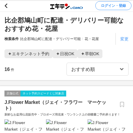
ログイン・登録
比企郡鳩山町に配達・デリバリー可能な
おすすめ花・花屋
変更
検索条件
比企郡鳩山町に配達・デリバリー可能
花・花屋
エキテンネット予約
日祝OK
早朝OK
16
件
店舗公式
ネット予約スピードくじ対象店
J.Flower Market（ジェイ・フラワー マーケッ
ト）
新鮮なお盆用仏花販売中・プロポーズ用花束・ワンランク上の胡蝶蘭ご予約承ります！