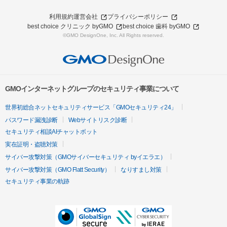
利用規約
運営会社
プライバシーポリシー
best choice クリニック byGMO
best choice 歯科 byGMO
©GMO DesignOne, Inc. All Rights reserved.
GMOインターネットグループのセキュリティ事業について
世界初総合ネットセキュリティサービス「GMOセキュリティ24」
パスワード漏洩診断
Webサイトリスク診断
セキュリティ相談AIチャットボット
実在証明・盗聴対策
サイバー攻撃対策（GMOサイバーセキュリティ byイエラエ）
サイバー攻撃対策（GMO Flatt Security）
なりすまし対策
セキュリティ事業の軌跡