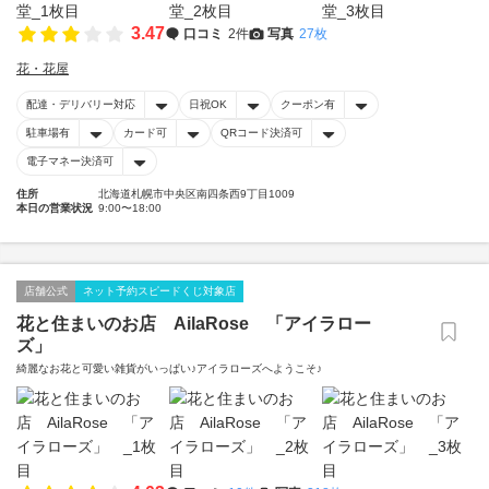
3.47
口コミ
2件
写真
27枚
花・花屋
配達・デリバリー対応
日祝OK
クーポン有
駐車場有
カード可
QRコード決済可
電子マネー決済可
住所
北海道札幌市中央区南四条西9丁目1009
本日の営業状況
9:00〜18:00
店舗公式
ネット予約スピードくじ対象店
花と住まいのお店 AilaRose 「アイラロー
ズ」
綺麗なお花と可愛い雑貨がいっぱい♪アイラローズへようこそ♪