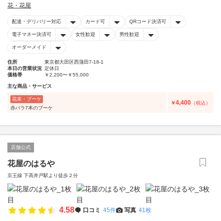
花・花屋
配達・デリバリー対応
カード可
QRコード決済可
電子マネー決済可
女性歓迎
男性歓迎
オーダーメイド
住所
東京都大田区西蒲田7-18-1
本日の営業状況
定休日
価格帯
￥2,200〜￥55,000
主な商品・サービス
花束・ブーケ
4,400
￥
（税込）
赤バラ7本のブーケ
店舗公式
花屋のはるや
京王線 下高井戸駅より徒歩２分
4.58
口コミ
45件
写真
41枚