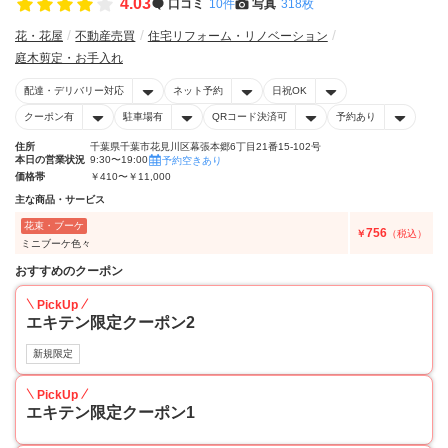
4.03
口コミ
10件
写真
318枚
花・花屋
不動産売買
住宅リフォーム・リノベーション
庭木剪定・お手入れ
配達・デリバリー対応
ネット予約
日祝OK
クーポン有
駐車場有
QRコード決済可
予約あり
住所
千葉県千葉市花見川区幕張本郷6丁目21番15-102号
本日の営業状況
9:30〜19:00
予約空きあり
価格帯
￥410〜￥11,000
主な商品・サービス
花束・ブーケ
756
￥
（税込）
ミニブーケ色々
おすすめのクーポン
PickUp
エキテン限定クーポン2
新規限定
PickUp
エキテン限定クーポン1