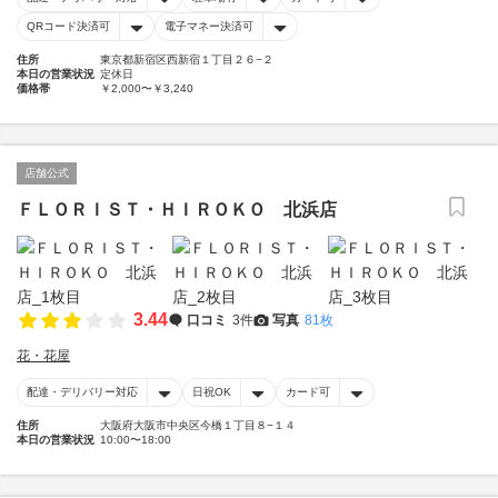
QRコード決済可
電子マネー決済可
住所
東京都新宿区西新宿１丁目２６−２
本日の営業状況
定休日
価格帯
￥2,000〜￥3,240
店舗公式
ＦＬＯＲＩＳＴ・ＨＩＲＯＫＯ 北浜店
3.44
口コミ
3件
写真
81枚
花・花屋
配達・デリバリー対応
日祝OK
カード可
住所
大阪府大阪市中央区今橋１丁目８−１４
本日の営業状況
10:00〜18:00