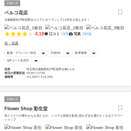
店舗公式
ペルコ花店
北葛飾郡杉戸町高野台エリアにオープンして11年目を迎えます！
4.18
口コミ
19件
写真
282枚
花・花屋
配達・デリバリー対応
日祝OK
駐車場有
QRコード決済可
住所
埼玉県北葛飾郡杉戸町高野台南1-1-9
本日の営業状況
10:00〜17:00
価格帯
￥2,200〜￥16,200
店舗公式
Flower Shop 彩生堂
色とりどりの華やかなお花たちが、いつでも皆様を歓迎♪思わず足を運びたくなるフラワー
ショップ