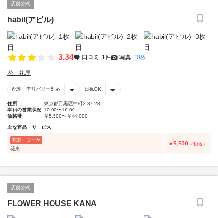
店舗公式
habil(アビル)
3.34
口コミ
1件
写真
10枚
花・花屋
配達・デリバリー対応
日祝OK
住所
東京都目黒区中町2-37-28
本日の営業状況
10:00〜16:00
価格帯
￥5,500〜￥44,000
主な商品・サービス
花束・ブーケ
5,500
￥
（税込）
花束
店舗公式
FLOWER HOUSE KANA