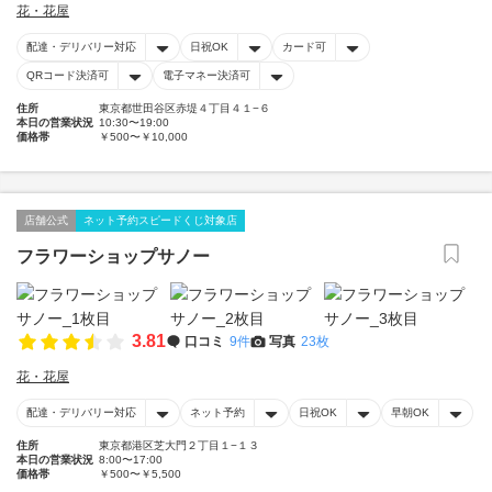
花・花屋
配達・デリバリー対応
日祝OK
カード可
QRコード決済可
電子マネー決済可
住所
東京都世田谷区赤堤４丁目４１−６
本日の営業状況
10:30〜19:00
価格帯
￥500〜￥10,000
店舗公式
ネット予約スピードくじ対象店
フラワーショップサノー
3.81
口コミ
9件
写真
23枚
花・花屋
配達・デリバリー対応
ネット予約
日祝OK
早朝OK
住所
東京都港区芝大門２丁目１−１３
本日の営業状況
8:00〜17:00
価格帯
￥500〜￥5,500