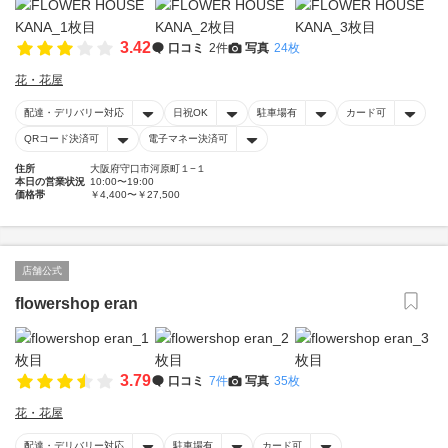
3.42
口コミ
2件
写真
24枚
花・花屋
配達・デリバリー対応
日祝OK
駐車場有
カード可
QRコード決済可
電子マネー決済可
住所
大阪府守口市河原町１−１
本日の営業状況
10:00〜19:00
価格帯
￥4,400〜￥27,500
店舗公式
flowershop eran
3.79
口コミ
7件
写真
35枚
花・花屋
配達・デリバリー対応
駐車場有
カード可