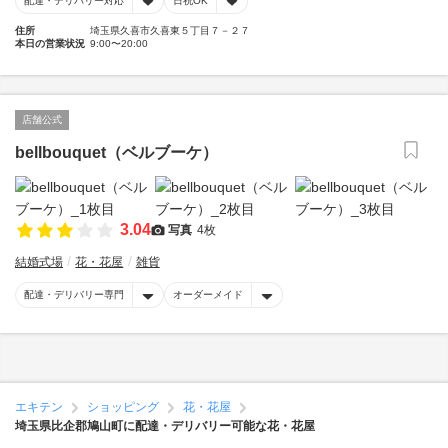
配達・デリバリー対応
日祝OK
住所
埼玉県久喜市久喜東５丁目７－２７
本日の営業状況
9:00〜20:00
店舗公式
bellbouquet（ベルブーケ）
3.04
写真
4枚
結婚式場
花・花屋
雑貨
配達・デリバリー専門
オーダーメイド
エキテン
ショッピング
花・花屋
埼玉県比企郡鳩山町に配達・デリバリー可能な花・花屋