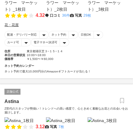
4.32
口コミ
36件
写真
29枚
花・花屋
配達・デリバリー対応
ネット予約
日祝OK
カード可
電子マネー決済可
住所
東京都港区芝３−１５−１４
本日の営業状況
10:00〜18:00
価格帯
￥1,500〜￥60,000
ネット予約カレンダー
ネット予約で最大10,000円分のAmazonギフトカードが当たる！
店舗公式
Astina
Z世代のスタッフが勢揃い！トレンドへの高い感度で、心ときめく素敵なお花との出会いをお
届けします。
3.12
写真
7枚