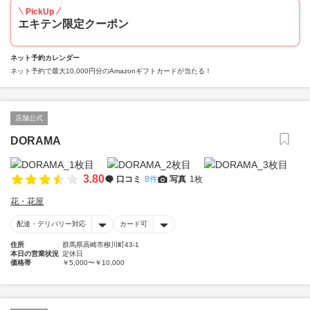
PickUp
エキテン限定クーポン
ネット予約カレンダー
ネット予約で最大10,000円分のAmazonギフトカードが当たる！
店舗公式
DORAMA
3.80
口コミ
8件
写真
1枚
花・花屋
配達・デリバリー対応
カード可
住所
群馬県高崎市柳川町43-1
本日の営業状況
定休日
価格帯
￥5,000〜￥10,000