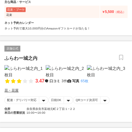
主な商品・サービス
花束・ブーケ
5,500
￥
（税込）
花束
ネット予約カレンダー
ネット予約で最大10,000円分のAmazonギフトカードが当たる！
店舗公式
ふらわー城之内
3.47
口コミ
3件
写真
65枚
花・花屋
配達・デリバリー対応
日祝OK
QRコード決済可
住所
奈良県奈良市富雄元町２丁目１−２２
本日の営業状況
10:00〜16:00