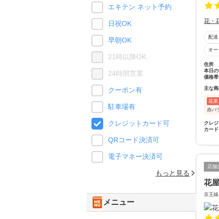
エキテン ネット予約
花・
日祝OK
配達
早朝OK
オー
21時以降OK
住所
本日の
24時間営業
価格帯
主な商
クーポン有
花束
駐車場有
赤バ
クレジットカード可
クレジ
カード
QRコード決済可
電子マネー決済可
店舗
もっと見る
花
京王線
メニュー