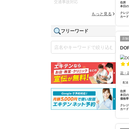
交通事故対応
住所
本日の
クレジ
もっと見る
カード
フリーワード
店舗
DO
花・
配達
住所
本日の
価格帯
クレジ
カード