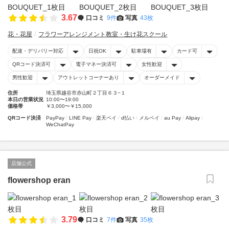
3.67
口コミ
9件
写真
43枚
花・花屋
フラワーアレンジメント教室・生け花スクール
配達・デリバリー対応
日祝OK
駐車場有
カード可
QRコード決済可
電子マネー決済可
女性歓迎
男性歓迎
アウトレットコーナーあり
オーダーメイド
住所
埼玉県越谷市赤山町２丁目６３−１
本日の営業状況
10:00〜19:00
価格帯
￥3,000〜￥15,000
QRコード決済
PayPay
LINE Pay
楽天ペイ
d払い
メルペイ
au Pay
Alipay
WeChatPay
店舗公式
flowershop eran
3.79
口コミ
7件
写真
35枚