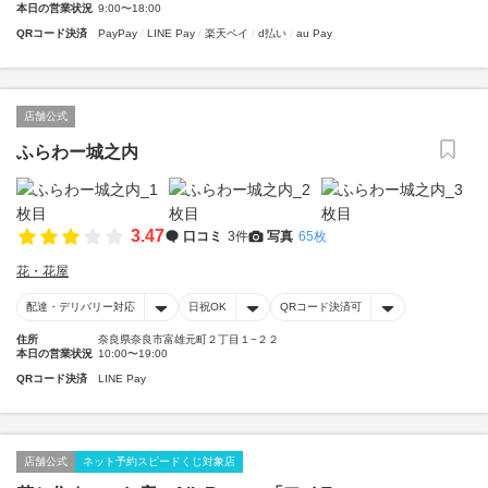
本日の営業状況
9:00〜18:00
QRコード決済
PayPay
LINE Pay
楽天ペイ
d払い
au Pay
店舗公式
ふらわー城之内
3.47
口コミ
3件
写真
65枚
花・花屋
配達・デリバリー対応
日祝OK
QRコード決済可
住所
奈良県奈良市富雄元町２丁目１−２２
本日の営業状況
10:00〜19:00
QRコード決済
LINE Pay
店舗公式
ネット予約スピードくじ対象店