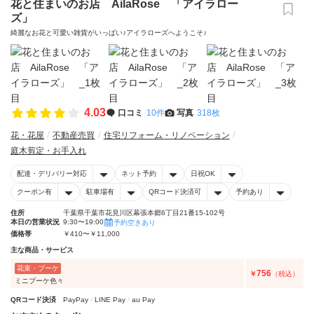
花と住まいのお店 AilaRose 「アイラロー
ズ」
綺麗なお花と可愛い雑貨がいっぱい♪アイラローズへようこそ♪
4.03
口コミ
10件
写真
318枚
花・花屋
不動産売買
住宅リフォーム・リノベーション
庭木剪定・お手入れ
配達・デリバリー対応
ネット予約
日祝OK
クーポン有
駐車場有
QRコード決済可
予約あり
住所
千葉県千葉市花見川区幕張本郷6丁目21番15-102号
本日の営業状況
9:30〜19:00
予約空きあり
価格帯
￥410〜￥11,000
主な商品・サービス
花束・ブーケ
756
￥
（税込）
ミニブーケ色々
QRコード決済
PayPay
LINE Pay
au Pay