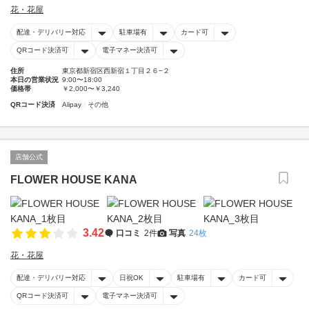
花・花屋
配達・デリバリー対応
駐車場有
カード可
QRコード決済可
電子マネー決済可
住所
東京都新宿区西新宿１丁目２６−２
本日の営業状況
9:00〜18:00
価格帯
￥2,000〜￥3,240
QRコード決済
Alipay
その他
店舗公式
FLOWER HOUSE KANA
3.42
口コミ
2件
写真
24枚
花・花屋
配達・デリバリー対応
日祝OK
駐車場有
カード可
QRコード決済可
電子マネー決済可