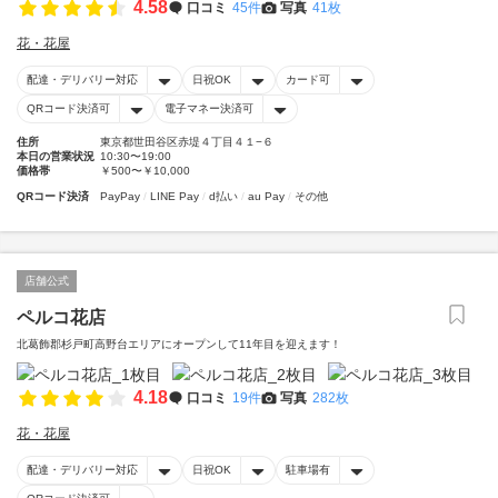
4.58
口コミ
45件
写真
41枚
花・花屋
配達・デリバリー対応
日祝OK
カード可
QRコード決済可
電子マネー決済可
住所
東京都世田谷区赤堤４丁目４１−６
本日の営業状況
10:30〜19:00
価格帯
￥500〜￥10,000
QRコード決済
PayPay
LINE Pay
d払い
au Pay
その他
店舗公式
ペルコ花店
北葛飾郡杉戸町高野台エリアにオープンして11年目を迎えます！
4.18
口コミ
19件
写真
282枚
花・花屋
配達・デリバリー対応
日祝OK
駐車場有