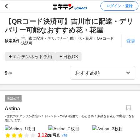
ログイン・登録
【QRコード決済可】吉川市に配達・デリ
バリー可能なおすすめ花・花屋
吉川市に配達・デリバリー可能
花・花屋
QRコード
変更
検索条件
決済可
エキテンネット予約
日祝OK
9
件
店舗公式
Astina
Z世代のスタッフが勢揃い！トレンドへの高い感度で、心ときめく素敵なお花との出会いをお
届けします。
3.12
写真
7枚