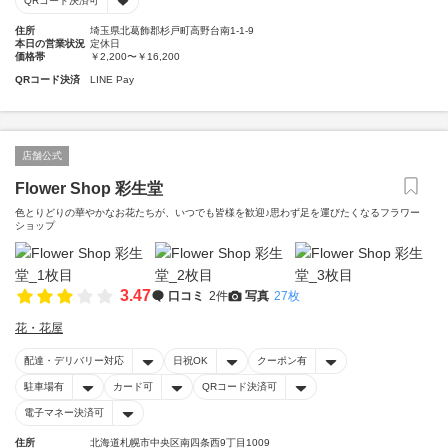
QRコード決済可
住所
埼玉県北葛飾郡杉戸町高野台南1-1-9
本日の営業状況
定休日
価格帯
￥2,200〜￥16,200
QRコード決済
LINE Pay
店舗公式
Flower Shop 彩生堂
色とりどりの華やかなお花たちが、いつでも皆様を歓迎♪思わず足を運びたくなるフラワー
ショップ
3.47
口コミ
2件
写真
27枚
花・花屋
配達・デリバリー対応
日祝OK
クーポン有
駐車場有
カード可
QRコード決済可
電子マネー決済可
住所
北海道札幌市中央区南四条西9丁目1009