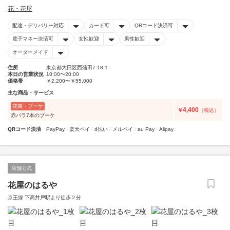
花・花屋
配達・デリバリー対応
カード可
QRコード決済可
電子マネー決済可
女性歓迎
男性歓迎
オーダーメイド
住所
東京都大田区西蒲田7-18-1
本日の営業状況
10:00〜20:00
価格帯
￥2,200〜￥55,000
主な商品・サービス
花束・ブーケ
4,400
￥
（税込）
赤バラ7本のブーケ
QRコード決済
PayPay
楽天ペイ
d払い
メルペイ
au Pay
Alipay
店舗公式
花屋のはるや
京王線 下高井戸駅より徒歩２分