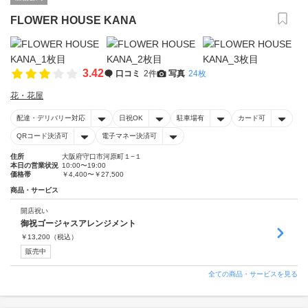
FLOWER HOUSE KANA
3.42
口コミ
2件
写真
24枚
花・花屋
配達・デリバリー対応
日祝OK
駐車場有
カード可
QRコード決済可
電子マネー決済可
住所
大阪府守口市河原町１−１
本日の営業状況
10:00〜19:00
価格帯
￥4,400〜￥27,500
商品・サービス
開店祝い
御祝ゴージャスアレンジメント
￥
13,200
（税込）
販売中
全ての商品・サービスを見る