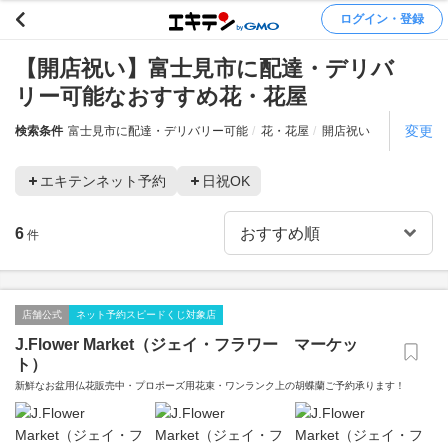
ログイン・登録
【開店祝い】富士見市に配達・デリバ
リー可能なおすすめ花・花屋
変更
検索条件
富士見市に配達・デリバリー可能
花・花屋
開店祝い
エキテンネット予約
日祝OK
6
件
店舗公式
ネット予約スピードくじ対象店
J.Flower Market（ジェイ・フラワー マーケッ
ト）
新鮮なお盆用仏花販売中・プロポーズ用花束・ワンランク上の胡蝶蘭ご予約承ります！