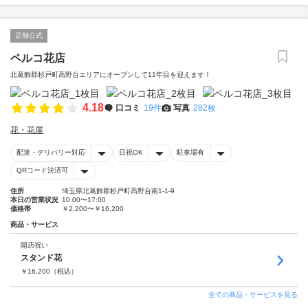
店舗公式
ペルコ花店
北葛飾郡杉戸町高野台エリアにオープンして11年目を迎えます！
4.18
口コミ
19件
写真
282枚
花・花屋
配達・デリバリー対応
日祝OK
駐車場有
QRコード決済可
住所
埼玉県北葛飾郡杉戸町高野台南1-1-9
本日の営業状況
10:00〜17:00
価格帯
￥2,200〜￥16,200
商品・サービス
開店祝い
スタンド花
￥
16,200
（税込）
全ての商品・サービスを見る