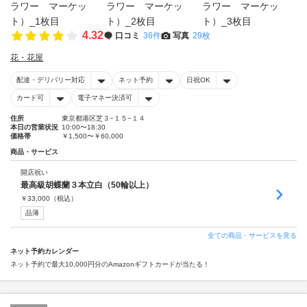
4.32
口コミ
36件
写真
29枚
花・花屋
配達・デリバリー対応
ネット予約
日祝OK
カード可
電子マネー決済可
住所
東京都港区芝３−１５−１４
本日の営業状況
10:00〜18:30
価格帯
￥1,500〜￥60,000
商品・サービス
開店祝い
最高級胡蝶蘭３本立白（50輪以上）
￥
33,000
（税込）
品薄
全ての商品・サービスを見る
ネット予約カレンダー
ネット予約で最大10,000円分のAmazonギフトカードが当たる！