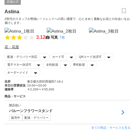
店舗公式
Astina
Z世代のスタッフが勢揃い！トレンドへの高い感度で、心ときめく素敵なお花との出会いをお
届けします。
3.12
写真
7枚
花・花屋
配達・デリバリー対応
カード可
QRコード決済可
電子マネー決済可
女性歓迎
男性歓迎
オーダーメイド
住所
東京都大田区西蒲田7-18-1
本日の営業状況
10:00〜20:00
価格帯
￥2,200〜￥55,000
商品・サービス
開店祝い
バルーンフラワースタンド
販売中
配達・デリバリー
全ての商品・サービスを見る