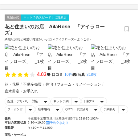
店舗公式
ネット予約スピードくじ対象店
花と住まいのお店 AilaRose 「アイラロー
ズ」
綺麗なお花と可愛い雑貨がいっぱい♪アイラローズへようこそ♪
4.03
口コミ
10件
写真
318枚
花・花屋
不動産売買
住宅リフォーム・リノベーション
庭木剪定・お手入れ
配達・デリバリー対応
ネット予約
日祝OK
クーポン有
駐車場有
QRコード決済可
予約あり
住所
千葉県千葉市花見川区幕張本郷6丁目21番15-102号
本日の営業状況
9:30〜19:00
予約空きあり
価格帯
￥410〜￥11,000
商品・サービス