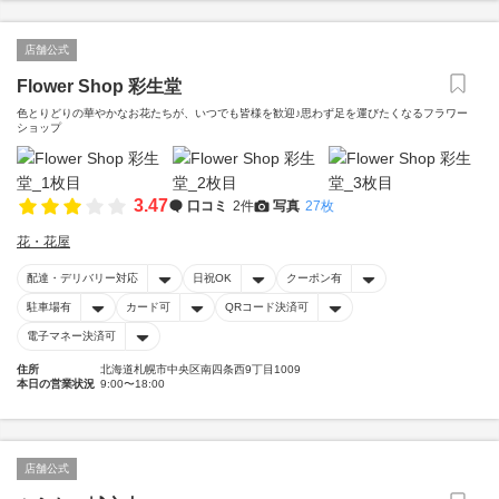
店舗公式
Flower Shop 彩生堂
色とりどりの華やかなお花たちが、いつでも皆様を歓迎♪思わず足を運びたくなるフラワー
ショップ
3.47
口コミ
2件
写真
27枚
花・花屋
配達・デリバリー対応
日祝OK
クーポン有
駐車場有
カード可
QRコード決済可
電子マネー決済可
住所
北海道札幌市中央区南四条西9丁目1009
本日の営業状況
9:00〜18:00
店舗公式