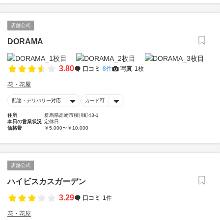
店舗公式
DORAMA
3.80
口コミ
8件
写真
1枚
花・花屋
配達・デリバリー対応
カード可
住所
群馬県高崎市柳川町43-1
本日の営業状況
定休日
価格帯
￥5,000〜￥10,000
店舗公式
ハイビスカスガーデン
3.29
口コミ
1件
花・花屋