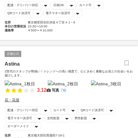
配達・デリバリー対応
日祝OK
カード可
QRコード決済可
電子マネー決済可
住所
東京都世田谷区赤堤４丁目４１−６
本日の営業状況
10:30〜19:00
価格帯
￥500〜￥10,000
店舗公式
Astina
Z世代のスタッフが勢揃い！トレンドへの高い感度で、心ときめく素敵なお花との出会いをお
届けします。
3.12
写真
7枚
花・花屋
配達・デリバリー対応
カード可
QRコード決済可
電子マネー決済可
女性歓迎
男性歓迎
オーダーメイド
住所
東京都大田区西蒲田7-18-1