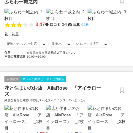
ふらわー城之内
3.47
口コミ
3件
写真
65枚
花・花屋
配達・デリバリー対応
日祝OK
QRコード決済可
住所
奈良県奈良市富雄元町２丁目１−２２
本日の営業状況
10:00〜16:00
店舗公式
ネット予約スピードくじ対象店
花と住まいのお店 AilaRose 「アイラロー
ズ」
綺麗なお花と可愛い雑貨がいっぱい♪アイラローズへようこそ♪