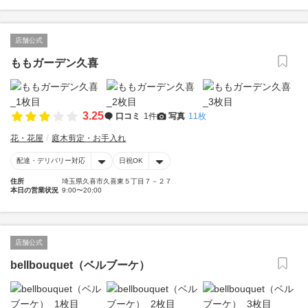
店舗公式
ももガーデン久喜
3.25
口コミ
1件
写真
11枚
花・花屋
庭木剪定・お手入れ
配達・デリバリー対応
日祝OK
住所
埼玉県久喜市久喜東５丁目７－２７
本日の営業状況
9:00〜20:00
店舗公式
bellbouquet（ベルブーケ）