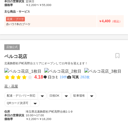
本日の営業状況
定休日
価格帯
￥2,200〜￥55,000
主な商品・サービス
花束・ブーケ
4,400
￥
（税込）
赤バラ7本のブーケ
店舗公式
ペルコ花店
北葛飾郡杉戸町高野台エリアにオープンして11年目を迎えます！
4.18
口コミ
19件
写真
282枚
花・花屋
配達・デリバリー対応
日祝OK
駐車場有
QRコード決済可
住所
埼玉県北葛飾郡杉戸町高野台南1-1-9
本日の営業状況
10:00〜17:00
価格帯
￥2,200〜￥16,200