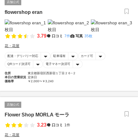
店舗公式
flowershop eran
3.79
口コミ
7件
写真
35枚
花・花屋
配達・デリバリー対応
駐車場有
カード可
QRコード決済可
電子マネー決済可
住所
東京都新宿区西新宿１丁目２６−２
本日の営業状況
定休日
価格帯
￥2,000〜￥3,240
店舗公式
Flower Shop MORLA モーラ
3.23
口コミ
1件
花・花屋