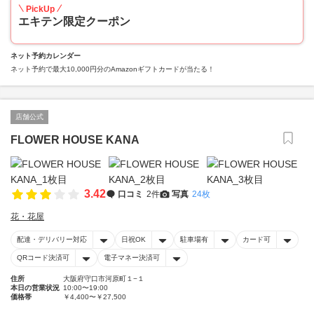
PickUp
エキテン限定クーポン
ネット予約カレンダー
ネット予約で最大10,000円分のAmazonギフトカードが当たる！
店舗公式
FLOWER HOUSE KANA
3.42
口コミ
2件
写真
24枚
花・花屋
配達・デリバリー対応
日祝OK
駐車場有
カード可
QRコード決済可
電子マネー決済可
住所
大阪府守口市河原町１−１
本日の営業状況
10:00〜19:00
価格帯
￥4,400〜￥27,500