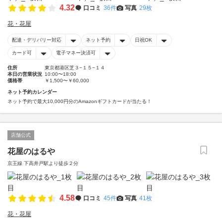
4.32
口コミ
36件
写真
29枚
花・花屋
配達・デリバリー対応
ネット予約
日祝OK
カード可
電子マネー決済可
住所
東京都港区芝３−１５−１４
本日の営業状況
10:00〜18:00
価格帯
￥1,500〜￥60,000
ネット予約カレンダー
ネット予約で最大10,000円分のAmazonギフトカードが当たる！
店舗公式
花屋のはるや
京王線 下高井戸駅より徒歩２分
4.58
口コミ
45件
写真
41枚
花・花屋