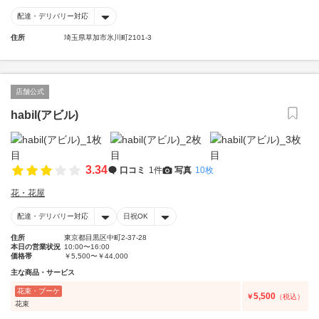
配達・デリバリー対応
住所
埼玉県草加市氷川町2101-3
店舗公式
habil(アビル)
3.34
口コミ
1件
写真
10枚
花・花屋
配達・デリバリー対応
日祝OK
住所
東京都目黒区中町2-37-28
本日の営業状況
10:00〜16:00
価格帯
￥5,500〜￥44,000
主な商品・サービス
花束・ブーケ
5,500
￥
（税込）
花束