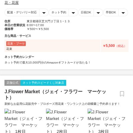
花・花屋
配達・デリバリー対応
ネット予約
日祝OK
早朝OK
住所
東京都港区芝大門２丁目１−１３
本日の営業状況
8:00〜17:00
価格帯
￥500〜￥5,500
主な商品・サービス
花束・ブーケ
5,500
￥
（税込）
花束
ネット予約カレンダー
ネット予約で最大10,000円分のAmazonギフトカードが当たる！
店舗公式
ネット予約スピードくじ対象店
J.Flower Market（ジェイ・フラワー マーケッ
ト）
新鮮なお盆用仏花販売中・プロポーズ用花束・ワンランク上の胡蝶蘭ご予約承ります！