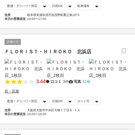
配達・デリバリー対応
日祝OK
駐車場有
住所
岐阜県美濃加茂市加茂野町鷹之巣1873
本日の営業状況
10:00〜17:00
店舗公式
ＦＬＯＲＩＳＴ・ＨＩＲＯＫＯ 北浜店
3.44
口コミ
3件
写真
81枚
花・花屋
配達・デリバリー対応
日祝OK
カード可
住所
大阪府大阪市中央区今橋１丁目８−１４
本日の営業状況
10:00〜18:00