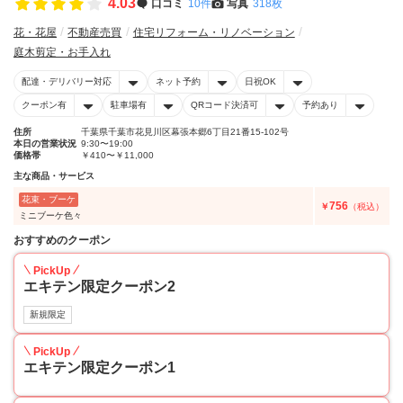
4.03
口コミ
10件
写真
318枚
花・花屋
不動産売買
住宅リフォーム・リノベーション
庭木剪定・お手入れ
配達・デリバリー対応
ネット予約
日祝OK
クーポン有
駐車場有
QRコード決済可
予約あり
住所
千葉県千葉市花見川区幕張本郷6丁目21番15-102号
本日の営業状況
9:30〜19:00
価格帯
￥410〜￥11,000
主な商品・サービス
花束・ブーケ
756
￥
（税込）
ミニブーケ色々
おすすめのクーポン
PickUp
エキテン限定クーポン2
新規限定
PickUp
エキテン限定クーポン1