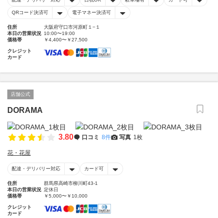
QRコード決済可
電子マネー決済可
住所
大阪府守口市河原町１−１
本日の営業状況
10:00〜19:00
価格帯
￥4,400〜￥27,500
クレジット
カード
店舗公式
DORAMA
3.80
口コミ
8件
写真
1枚
花・花屋
配達・デリバリー対応
カード可
住所
群馬県高崎市柳川町43-1
本日の営業状況
定休日
価格帯
￥5,000〜￥10,000
クレジット
カード