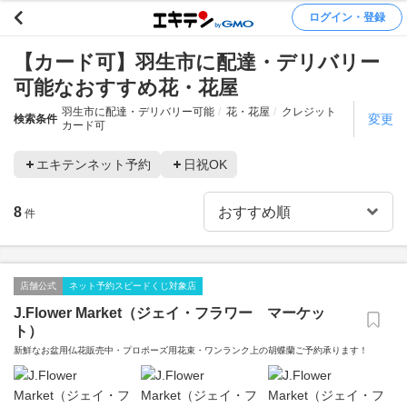
ログイン・登録
【カード可】羽生市に配達・デリバリー
可能なおすすめ花・花屋
羽生市に配達・デリバリー可能
花・花屋
クレジット
変更
検索条件
カード可
エキテンネット予約
日祝OK
8
件
店舗公式
ネット予約スピードくじ対象店
J.Flower Market（ジェイ・フラワー マーケッ
ト）
新鮮なお盆用仏花販売中・プロポーズ用花束・ワンランク上の胡蝶蘭ご予約承ります！