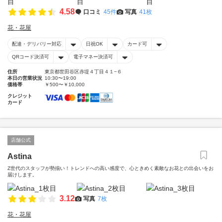
4.58
口コミ
45件
写真
41枚
花・花屋
配達・デリバリー対応
日祝OK
カード可
QRコード決済可
電子マネー決済可
住所
東京都世田谷区赤堤４丁目４１−６
本日の営業状況
10:30〜19:00
価格帯
￥500〜￥10,000
クレジット
カード
店舗公式
Astina
Z世代のスタッフが勢揃い！トレンドへの高い感度で、心ときめく素敵なお花との出会いをお
届けします。
3.12
写真
7枚
花・花屋