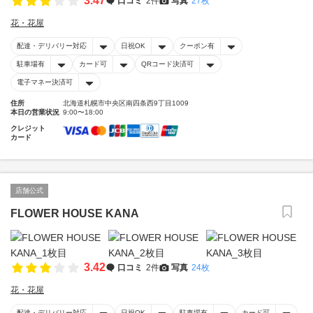
3.47
口コミ
2件
写真
27枚
花・花屋
配達・デリバリー対応
日祝OK
クーポン有
駐車場有
カード可
QRコード決済可
電子マネー決済可
住所
北海道札幌市中央区南四条西9丁目1009
本日の営業状況
9:00〜18:00
クレジット
カード
店舗公式
FLOWER HOUSE KANA
3.42
口コミ
2件
写真
24枚
花・花屋
配達・デリバリー対応
日祝OK
駐車場有
カード可