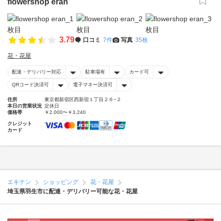
flowershop eran
3.79
口コミ
7件
写真
35枚
花・花屋
配達・デリバリー対応
駐車場有
カード可
QRコード決済可
電子マネー決済可
住所
東京都新宿区西新宿１丁目２６−２
本日の営業状況
定休日
価格帯
￥2,000〜￥3,240
クレジット
カード
エキテン
ショッピング
花・花屋
埼玉県羽生市に配達・デリバリー可能な花・花屋