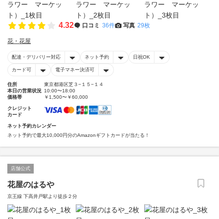
4.32
口コミ
36件
写真
29枚
花・花屋
配達・デリバリー対応
ネット予約
日祝OK
カード可
電子マネー決済可
住所
東京都港区芝３−１５−１４
本日の営業状況
10:00〜18:00
価格帯
￥1,500〜￥60,000
クレジット
カード
ネット予約カレンダー
ネット予約で最大10,000円分のAmazonギフトカードが当たる！
店舗公式
花屋のはるや
京王線 下高井戸駅より徒歩２分