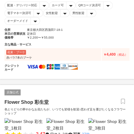
配達・デリバリー対応
カード可
QRコード決済可
電子マネー決済可
女性歓迎
男性歓迎
オーダーメイド
住所
東京都大田区西蒲田7-18-1
本日の営業状況
定休日
価格帯
￥2,200〜￥55,000
主な商品・サービス
花束・ブーケ
4,400
￥
（税込）
赤バラ7本のブーケ
クレジット
カード
店舗公式
Flower Shop 彩生堂
色とりどりの華やかなお花たちが、いつでも皆様を歓迎♪思わず足を運びたくなるフラワー
ショップ