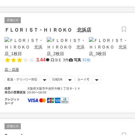
店舗公式
ＦＬＯＲＩＳＴ・ＨＩＲＯＫＯ 北浜店
3.44
口コミ
3件
写真
81枚
花・花屋
配達・デリバリー対応
日祝OK
カード可
住所
大阪府大阪市中央区今橋１丁目８−１４
本日の営業状況
10:00〜18:00
クレジット
カード
店舗公式