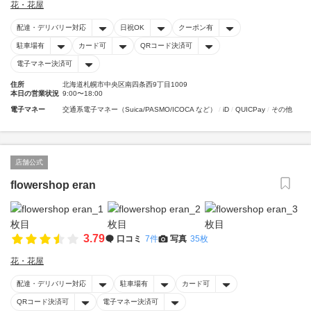
花・花屋
配達・デリバリー対応
日祝OK
クーポン有
駐車場有
カード可
QRコード決済可
電子マネー決済可
住所
北海道札幌市中央区南四条西9丁目1009
本日の営業状況
9:00〜18:00
電子マネー
交通系電子マネー（Suica/PASMO/ICOCA など）
iD
QUICPay
その他
店舗公式
flowershop eran
3.79
口コミ
7件
写真
35枚
花・花屋
配達・デリバリー対応
駐車場有
カード可
QRコード決済可
電子マネー決済可