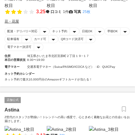
3.25
口コミ
1件
写真
25枚
花・花屋
配達・デリバリー対応
ネット予約
日祝OK
早朝OK
駐車場有
カード可
QRコード決済可
電子マネー決済可
住所
埼玉県さいたま市北区宮原町２丁目１９−１７
本日の営業状況
8:30〜19:00
電子マネー
交通系電子マネー（Suica/PASMO/ICOCA など）
iD
QUICPay
ネット予約カレンダー
ネット予約で最大10,000円分のAmazonギフトカードが当たる！
店舗公式
Astina
Z世代のスタッフが勢揃い！トレンドへの高い感度で、心ときめく素敵なお花との出会いをお
届けします。