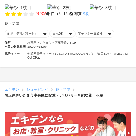
3.32
口コミ
1件
写真
9枚
花・花屋
配達・デリバリー対応
日祝OK
電子マネー決済可
住所
埼玉県さいたま市南区鹿手袋6-2-19
本日の営業状況
10:00〜18:00
電子マネー
交通系電子マネー（Suica/PASMO/ICOCA など）
楽天Edy
nanaco
iD
QUICPay
エキテン
ショッピング
花・花屋
埼玉県さいたま市中央区に配達・デリバリー可能な花・花屋