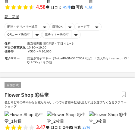
4.58
口コミ
45件
写真
41枚
花・花屋
配達・デリバリー対応
日祝OK
カード可
QRコード決済可
電子マネー決済可
住所
東京都世田谷区赤堤４丁目４１−６
本日の営業状況
10:30〜19:00
価格帯
￥500〜￥10,000
電子マネー
交通系電子マネー（Suica/PASMO/ICOCA など）
楽天Edy
nanaco
iD
QUICPay
その他
店舗公式
Flower Shop 彩生堂
色とりどりの華やかなお花たちが、いつでも皆様を歓迎♪思わず足を運びたくなるフラワー
ショップ
3.47
口コミ
2件
写真
27枚