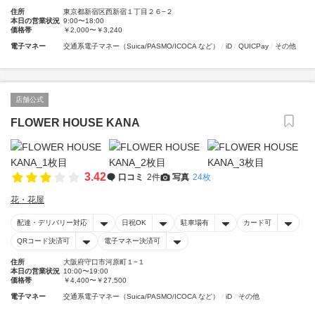
住所
東京都新宿区西新宿１丁目２６−２
本日の営業状況
9:00〜18:00
価格帯
￥2,000〜￥3,240
電子マネー
交通系電子マネー（Suica/PASMO/ICOCA など）
iD
QUICPay
その他
店舗公式
FLOWER HOUSE KANA
3.42
口コミ
2件
写真
24枚
花・花屋
配達・デリバリー対応
日祝OK
駐車場有
カード可
QRコード決済可
電子マネー決済可
住所
大阪府守口市河原町１−１
本日の営業状況
10:00〜19:00
価格帯
￥4,400〜￥27,500
電子マネー
交通系電子マネー（Suica/PASMO/ICOCA など）
iD
その他