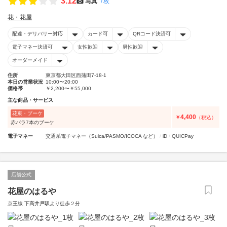
3.12
写真
7枚
花・花屋
配達・デリバリー対応
カード可
QRコード決済可
電子マネー決済可
女性歓迎
男性歓迎
オーダーメイド
住所
東京都大田区西蒲田7-18-1
本日の営業状況
10:00〜20:00
価格帯
￥2,200〜￥55,000
主な商品・サービス
花束・ブーケ
4,400
￥
（税込）
赤バラ7本のブーケ
電子マネー
交通系電子マネー（Suica/PASMO/ICOCA など）
iD
QUICPay
店舗公式
花屋のはるや
京王線 下高井戸駅より徒歩２分