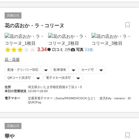
店舗公式
花の店おか・ラ・コリーヌ
3.34
口コミ
2件
写真
11枚
花・花屋
配達・デリバリー対応
駐車場有
カード可
QRコード決済可
電子マネー決済可
住所
埼玉県さいたま市桜区西堀６丁目１−５
本日の営業状況
10:00〜18:00
電子マネー
交通系電子マネー（Suica/PASMO/ICOCA など）
楽天Edy
nanaco
iD
QUICPay
店舗公式
華や