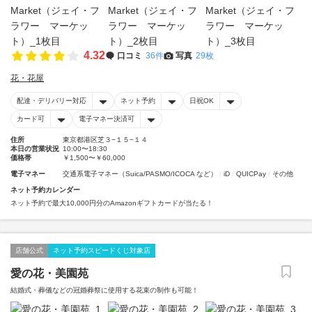
4.32
口コミ
36件
写真
29枚
花・花屋
配達・デリバリー対応
ネット予約
日祝OK
カード可
電子マネー決済可
住所
東京都港区芝３−１５−１４
本日の営業状況
10:00〜18:30
価格帯
￥1,500〜￥60,000
電子マネー
交通系電子マネー（Suica/PASMO/ICOCA など）
iD
QUICPay
その他
ネット予約カレンダー
ネット予約で最大10,000円分のAmazonギフトカードが当たる！
店舗公式
ネット予約スピードくじ対象店
愛の花・美園苑
結婚式・葬儀などの冠婚葬祭に使用する花束の制作も可能！