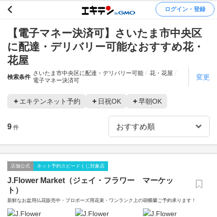
ログイン・登録
【電子マネー決済可】さいたま市中央区
に配達・デリバリー可能なおすすめ花・
花屋
さいたま市中央区に配達・デリバリー可能
花・花屋
変更
検索条件
電子マネー決済可
エキテンネット予約
日祝OK
早朝OK
9
件
店舗公式
ネット予約スピードくじ対象店
J.Flower Market（ジェイ・フラワー マーケッ
ト）
新鮮なお盆用仏花販売中・プロポーズ用花束・ワンランク上の胡蝶蘭ご予約承ります！