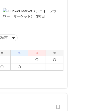
ー決済可
金
土
日
祝