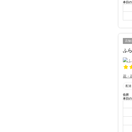
本日の
店舗
ふ
花・
配達
住所
本日の