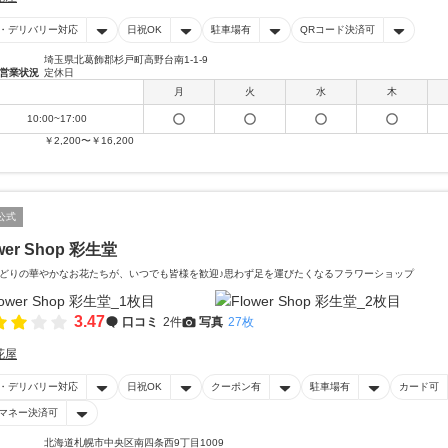
・デリバリー対応
日祝OK
駐車場有
QRコード決済可
埼玉県北葛飾郡杉戸町高野台南1-1-9
営業状況
定休日
月
火
水
木
10:00~17:00
￥2,200〜￥16,200
公式
wer Shop 彩生堂
どりの華やかなお花たちが、いつでも皆様を歓迎♪思わず足を運びたくなるフラワーショップ
3.47
口コミ
2件
写真
27枚
花屋
・デリバリー対応
日祝OK
クーポン有
駐車場有
カード可
マネー決済可
北海道札幌市中央区南四条西9丁目1009