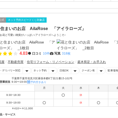
公式
ネット予約スピードくじ対象店
住まいのお店 AilaRose 「アイラローズ」
お花と可愛い雑貨がいっぱい♪アイラローズへようこそ♪
4.03
口コミ
10件
写真
318枚
花屋
不動産売買
住宅リフォーム・リノベーション
庭木剪定・お手入れ
・デリバリー対応
ネット予約
日祝OK
クーポン有
駐車場
千葉県千葉市花見川区幕張本郷6丁目21番15-102号
営業状況
9:30〜19:00
予約空きあり
月
火
水
木
9:30~18:30
休
9:30~19:00
休
￥410〜￥11,000
品・サービス