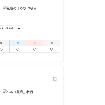
マネー決済可
金
土
日
祝