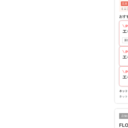
花束
ミニ
おす
P
エ
新
P
エ
P
エ
ネット
ネット
店舗
FL