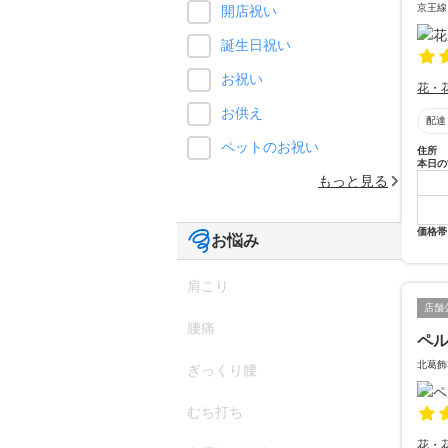
京王線
開店祝い
誕生日祝い
お祝い
花・
お供え
配達
ペットのお祝い
住所
本日の
もっと見る
価格帯
お悩み
肩こり
店舗
腰痛
ペ
北葛飾
ぎっくり腰
むち打ち
花・