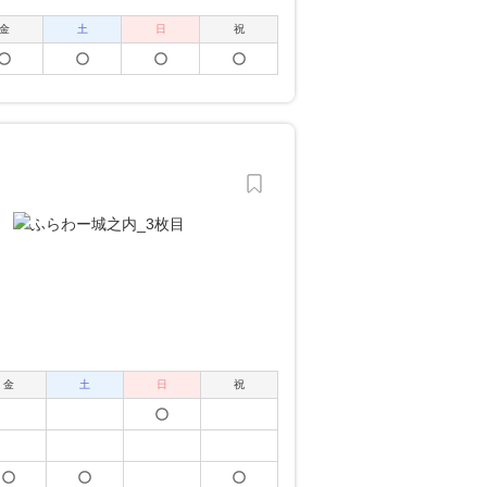
金
土
日
祝
金
土
日
祝