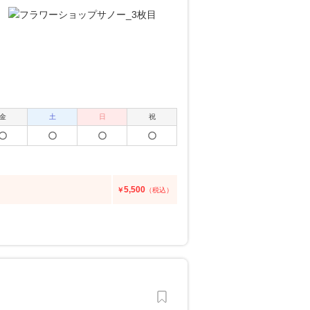
金
土
日
祝
5,500
￥
（税込）