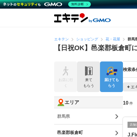
無料診断
エキテン
ショッピング
花・花屋
群馬
【日祝OK】邑楽郡板倉町
検索条
お店に行
来て
届けても
く
もらう
らう
エ
エリア
10
件
群馬県
店舗
邑楽郡板倉町
J.