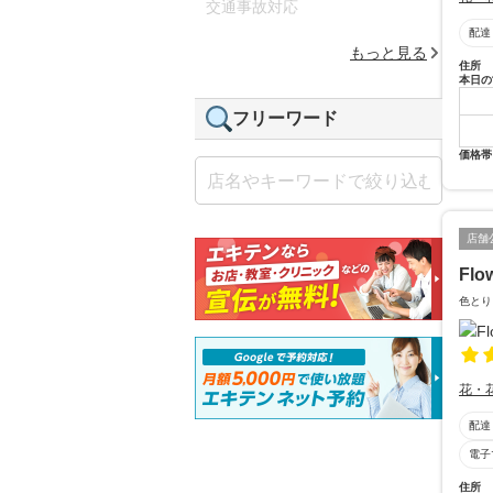
交通事故対応
配達
もっと見る
住所
本日の
フリーワード
価格帯
店舗
Flo
色とり
花・
配達
電子
住所