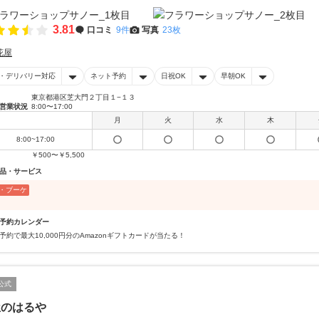
3.81
口コミ
9件
写真
23枚
花屋
・デリバリー対応
ネット予約
日祝OK
早朝OK
東京都港区芝大門２丁目１−１３
営業状況
8:00〜17:00
月
火
水
木
8:00~17:00
￥500〜￥5,500
品・サービス
・ブーケ
予約カレンダー
予約で最大10,000円分のAmazonギフトカードが当たる！
公式
屋のはるや