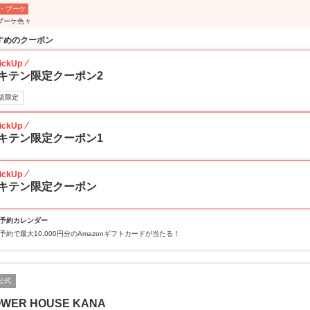
・ブーケ
ブーケ色々
すめのクーポン
ickUp
キテン限定クーポン2
規限定
ickUp
キテン限定クーポン1
ickUp
キテン限定クーポン
予約カレンダー
予約で最大10,000円分のAmazonギフトカードが当たる！
公式
OWER HOUSE KANA