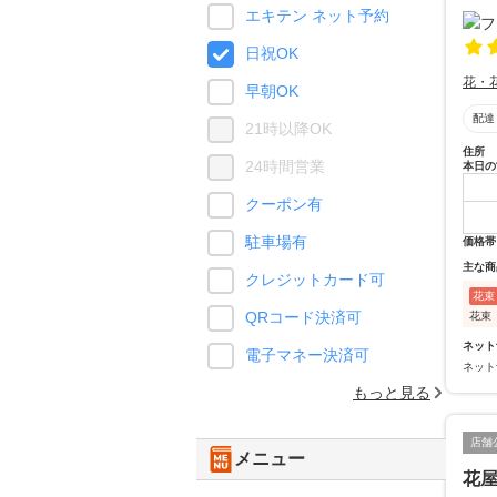
エキテン ネット予約
日祝OK
花・
早朝OK
配達
21時以降OK
住所
24時間営業
本日の
クーポン有
駐車場有
価格帯
主な商
クレジットカード可
花束
QRコード決済可
花束
ネット
電子マネー決済可
ネット
もっと見る
店舗
メニュー
花