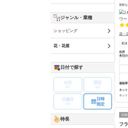
新鮮な
ジャンル・業種
ショッピング
花・
配達
花・花屋
住所
本日の
日付で探す
今日
明日
価格帯
8/7
8/8
ネット
ネット
日時
日曜日
指定
8/9
店舗
特長
フ