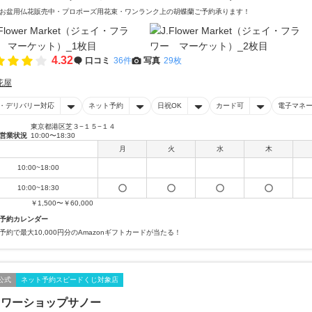
お盆用仏花販売中・プロポーズ用花束・ワンランク上の胡蝶蘭ご予約承ります！
4.32
口コミ
36件
写真
29枚
花屋
・デリバリー対応
ネット予約
日祝OK
カード可
電子マネ
東京都港区芝３−１５−１４
営業状況
10:00〜18:30
月
火
水
木
10:00~18:00
10:00~18:30
￥1,500〜￥60,000
予約カレンダー
予約で最大10,000円分のAmazonギフトカードが当たる！
公式
ネット予約スピードくじ対象店
ラワーショップサノー