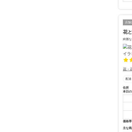
店舗
花と
綺麗な
花・
配達
住所
本日の
価格帯
主な商