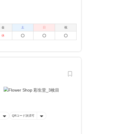
金
土
日
祝
休
QRコード決済可