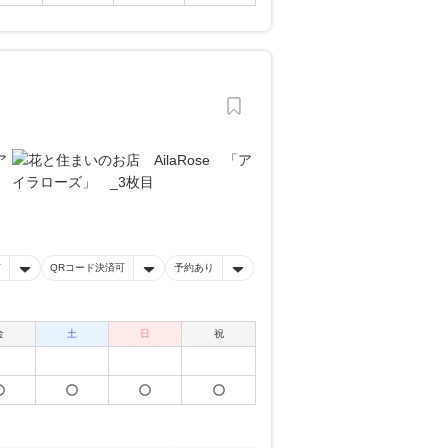
有
QRコード決済可
予約あり
金
土
日
祝